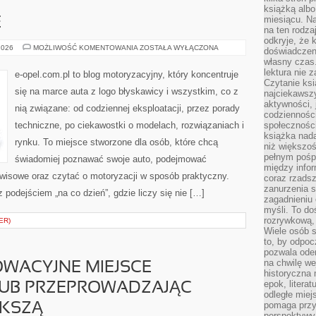
książką albo
miesiącu. Na
E
na ten rodza
odkryje, że 
OPEL
2026
MOŻLIWOŚĆ KOMENTOWANIA
ZOSTAŁA WYŁĄCZONA
doświadczen
NA
własny czas.
ŚWIECIE
lektura nie z
e-opel.com.pl to blog motoryzacyjny, który koncentruje
Czytanie ksi
się na marce auta z logo błyskawicy i wszystkim, co z
najciekawszy
aktywności, 
nią związane: od codziennej eksploatacji, przez porady
codzienności
techniczne, po ciekawostki o modelach, rozwiązaniach i
społeczności
książka nada
rynku. To miejsce stworzone dla osób, które chcą
niż większo
pełnym pośpi
świadomiej poznawać swoje auto, podejmować
między infor
rwisowe oraz czytać o motoryzacji w sposób praktyczny.
coraz rzadsz
zanurzenia si
podejściem „na co dzień”, gdzie liczy się nie […]
zagadnieniu 
myśli. To do
rozrywkową, 
ER)
Wiele osób s
to, by odpoc
pozwala oder
na chwilę we
WACYJNE MIEJSCE
historyczna
epok, litera
LUB PRZEPROWADZAJĄC
odległe miej
pomaga przy
ĘKSZĄ
perspektywy.