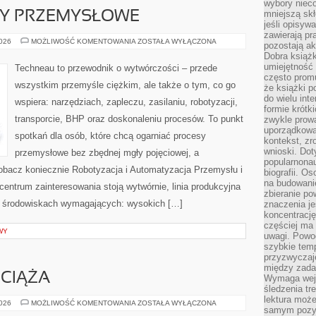
wybory nieco
mniejszą sk
TY PRZEMYSŁOWE
jeśli opisywa
zawierają pr
WIELKIE
2026
MOŻLIWOŚĆ KOMENTOWANIA
ZOSTAŁA WYŁĄCZONA
pozostają ak
PROJEKTY
Dobra książk
PRZEMYSŁOWE
umiejętność 
Techneau to przewodnik o wytwórczości – przede
często promu
wszystkim przemyśle ciężkim, ale także o tym, co go
że książki p
do wielu inte
wspiera: narzędziach, zapleczu, zasilaniu, robotyzacji,
formie krótk
transporcie, BHP oraz doskonaleniu procesów. To punkt
zwykle prow
uporządkowa
spotkań dla osób, które chcą ogarniać procesy
kontekst, zr
wnioski. Dot
przemysłowe bez zbędnej mgły pojęciowej, a
popularnonau
Zobacz koniecznie Robotyzacja i Automatyzacja Przemysłu i
biografii. O
na budowanie
entrum zainteresowania stoją wytwórnie, linia produkcyjna
zbieranie p
ę w środowiskach wymagających: wysokich […]
znaczenia je
koncentracj
częściej ma
WY
uwagi. Powo
szybkie tem
przyzwyczaje
między zadan
 CIĄŻA
Wymaga wejś
śledzenia tr
lektura może
DZIECI,
2026
MOŻLIWOŚĆ KOMENTOWANIA
ZOSTAŁA WYŁĄCZONA
samym pozyt
RODZICE,