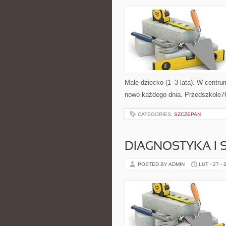
Małe dziecko (1–3 lata). W centrum
nowo każdego dnia. Przedszkole76 
CATEGORIES:
SZCZEPAN
DIAGNOSTYKA I 
POSTED BY ADMIN
LUT - 27 - 