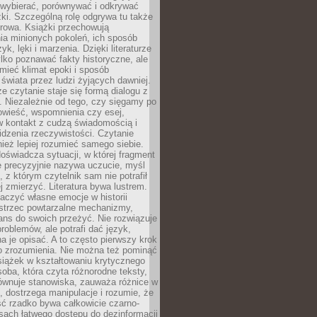
 wybierać, porównywać i odkrywać
żki. Szczególną rolę odgrywa tu także
rowa. Książki przechowują
ia minionych pokoleń, ich sposób
yk, lęki i marzenia. Dzięki literaturze
lko poznawać fakty historyczne, ale
mieć klimat epoki i sposób
świata przez ludzi żyjących dawniej.
że czytanie staje się formą dialogu z
. Niezależnie od tego, czy sięgamy po
owieść, wspomnienia czy esej,
 kontakt z cudzą świadomością i
dzenia rzeczywistości. Czytanie
eż lepiej rozumieć samego siebie.
oświadcza sytuacji, w której fragment
e precyzyjnie nazywa uczucie, myśl
, z którym czytelnik sam nie potrafił
j zmierzyć. Literatura bywa lustrem.
aczyć własne emocje w historii
ostrzec powtarzalne mechanizmy,
ns do swoich przeżyć. Nie rozwiązuje
roblemów, ale potrafi dać język,
 je opisać. A to często pierwszy krok
o zrozumienia. Nie można też pominąć
siążek w kształtowaniu krytycznego
oba, która czyta różnorodne teksty,
równuje stanowiska, zauważa różnice w
, dostrzega manipulacje i rozumie, że
ć rzadko bywa całkowicie czarno-
sach łatwego dostępu do dezinformacji