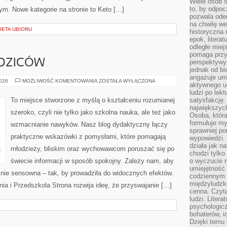
Wiele osób s
to, by odpoc
 tym. Nowe kategorie na stronie to Keto […]
pozwala oder
na chwilę we
IETA UBIORU
historyczna
epok, litera
odległe miej
pomaga przy
DZICÓW
perspektywy.
jednak od bi
angażuje um
PORADY
2026
MOŻLIWOŚĆ KOMENTOWANIA
ZOSTAŁA WYŁĄCZONA
aktywnego uc
DLA
RODZICÓW
ludzi po lekt
To miejsce stworzone z myślą o kształceniu rozumianej
satysfakcję. 
największych
szeroko, czyli nie tylko jako szkolna nauka, ale też jako
Osoba, która
formułuje my
wzmacnianie nawyków. Nasz blog dydaktyczny łączy
sprawniej po
praktyczne wskazówki z pomysłami, które pomagają
wypowiedzi.
działa jak n
młodzieży, bliskim oraz wychowawcom poruszać się po
chodzi tylko
świecie informacji w sposób spokojny. Zależy nam, aby
o wyczucie r
umiejętność
śnie sensowna – tak, by prowadziła do widocznych efektów.
codziennym ż
międzyludzk
a i Przedszkola Strona rozwija ideę, że przyswajanie […]
cenna. Czyta
ludzi. Litera
psychologic
bohaterów, ic
Dzięki temu 