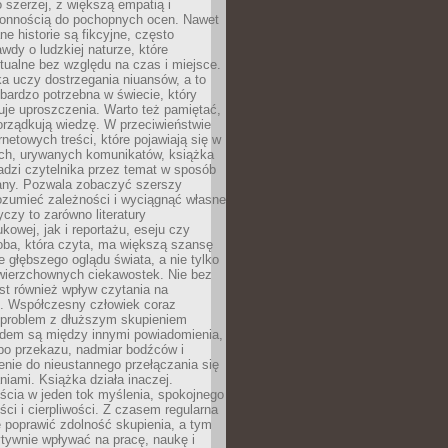
 szerzej, z większą empatią i
łonnością do pochopnych ocen. Nawet
ne historie są fikcyjne, często
awdy o ludzkiej naturze, które
tualne bez względu na czas i miejsce.
a uczy dostrzegania niuansów, a to
bardzo potrzebna w świecie, który
je uproszczenia. Warto też pamiętać,
orządkują wiedzę. W przeciwieństwie
rnetowych treści, które pojawiają się w
ich, urywanych komunikatów, książka
adzi czytelnika przez temat w sposób
ny. Pozwala zobaczyć szerszy
ozumieć zależności i wyciągnąć własne
yczy to zarówno literatury
kowej, jak i reportażu, eseju czy
soba, która czyta, ma większą szansę
 głębszego oglądu świata, a nie tylko
owierzchownych ciekawostek. Nie bez
st również wpływ czytania na
ę. Współczesny człowiek coraz
 problem z dłuższym skupieniem
dem są między innymi powiadomienia,
po przekazu, nadmiar bodźców i
nie do nieustannego przełączania się
iami. Książka działa inaczej.
cia w jeden tok myślenia, spokojnego
eści i cierpliwości. Z czasem regularna
 poprawić zdolność skupienia, a tym
ywnie wpływać na pracę, naukę i