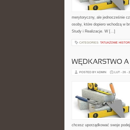
merytoryczny, ale jednocześnie czy
osoby, które dopiero wchodzą w b
Study i Realizacje. W […]
CATEGORIES:
TATUAŻOWE HISTORI
WĘDKARSTWO A
POSTED BY ADMIN
LUT - 26 - 
chcesz uporządkować swoje podejś