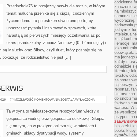
CIĄŻA
codzienne f
Przedszkole76 to przyjazny serwis dla rodzin, w którym
znaczenie w
najmłodszych
temat malucha przenika się z ciążą i codziennym
samodzielnej 
wyobraźnię, 
życiem domu. To przestrzeń stworzone po to, by
zadawania py
upraszczać pytania i inspirować w sprawach, które
jednym z fu
intelektualne
narastają od pierwszych miesięcy oczekiwania aż po
książkach m
okres przedszkolny. Zobacz Niemowlę (0–12 miesięcy) i
i emocje, m
jako natural
 są Maluchy oraz Bliscy, czyli duet, który poznaje się na
obowiązek. 
ma jednego 
pokazuje, że rodzicielstwo nie jest […]
każdy musi 
odnajdzie się
literaturę fa
tekstów odp
zainteresowa
najlepszym w
SERWIS
reportaż, fa
historyczna.
do snobizmu.
DIAGNOSTYKA
2026
MOŻLIWOŚĆ KOMENTOWANIA
ZOSTAŁA WYŁĄCZONA
faktycznie a
I
SERWIS
wartość. W p
Ta witryna to wieloaspektowe repozytorium wiedzy o
że współczes
przypomina 
gospodarce wodnej oraz gospodarce ściekowej. Skupia
zaawansowa
się na tym, co w praktyce oblicza się w miastach i
bibliotek i k
booki, kluby
gminach: układy dystrybucji wody, systemy
cytatów i ca