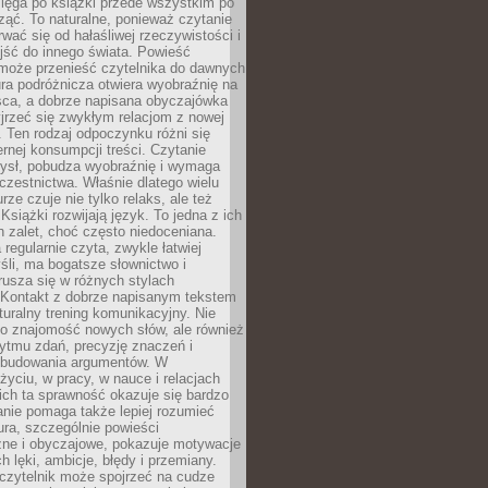
ięga po książki przede wszystkim po
ząć. To naturalne, ponieważ czytanie
wać się od hałaśliwej rzeczywistości i
jść do innego świata. Powieść
 może przenieść czytelnika do dawnych
tura podróżnicza otwiera wyobraźnię na
sca, a dobrze napisana obyczajówka
jrzeć się zwykłym relacjom z nowej
 Ten rodzaj odpoczynku różni się
ernej konsumpcji treści. Czytanie
ysł, pobudza wyobraźnię i wymaga
zestnictwa. Właśnie dlatego wielu
urze czuje nie tylko relaks, ale też
Książki rozwijają język. To jedna z ich
 zalet, choć często niedoceniana.
 regularnie czyta, zwykle łatwiej
śli, ma bogatsze słownictwo i
rusza się w różnych stylach
 Kontakt z dobrze napisanym tekstem
aturalny trening komunikacyjny. Nie
 o znajomość nowych słów, ale również
ytmu zdań, precyzję znaczeń i
 budowania argumentów. W
yciu, w pracy, w nauce i relacjach
ich ta sprawność okazuje się bardzo
nie pomaga także lepiej rozumieć
tura, szczególnie powieści
zne i obyczajowe, pokazuje motywacje
h lęki, ambicje, błędy i przemiany.
czytelnik może spojrzeć na cudze