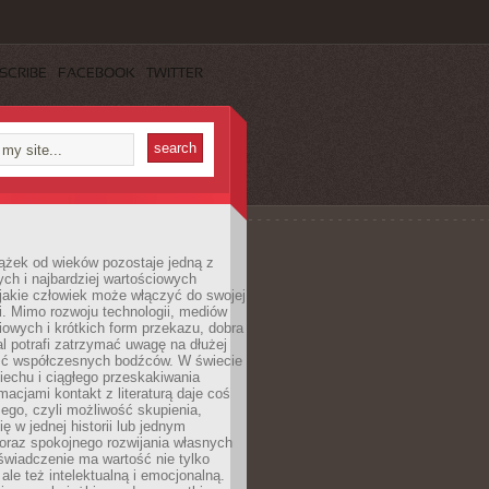
SCRIBE
FACEBOOK
TWITTER
ążek od wieków pozostaje jedną z
ch i najbardziej wartościowych
jakie człowiek może włączyć do swojej
. Mimo rozwoju technologii, mediów
owych i krótkich form przekazu, dobra
l potrafi zatrzymać uwagę na dłużej
ść współczesnych bodźców. W świecie
echu i ciągłego przeskakiwania
macjami kontakt z literaturą daje coś
ego, czyli możliwość skupienia,
ę w jednej historii lub jednym
oraz spokojnego rozwijania własnych
świadczenie ma wartość nie tylko
ale też intelektualną i emocjonalną.