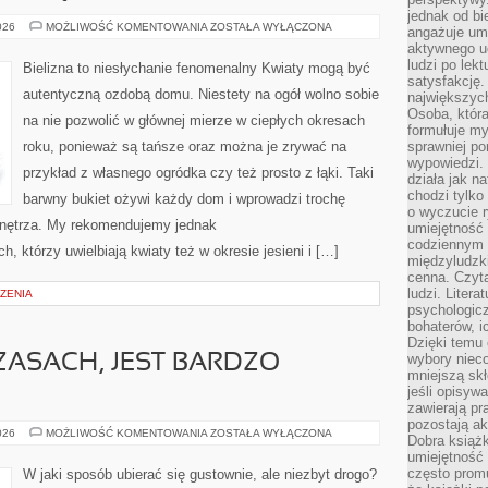
jednak od bi
ARANŻUJĄC
026
MOŻLIWOŚĆ KOMENTOWANIA
ZOSTAŁA WYŁĄCZONA
angażuje um
INNOWACYJNE
aktywnego uc
MIEJSCE
ZAMIESZKANIA
ludzi po lekt
Bielizna to niesłychanie fenomenalny Kwiaty mogą być
LUB
satysfakcję. 
PRZEPROWADZAJĄC
autentyczną ozdobą domu. Niestety na ogół wolno sobie
największych
REMONT,
NAJWIĘKSZĄ
Osoba, która
na nie pozwolić w głównej mierze w ciepłych okresach
formułuje my
roku, ponieważ są tańsze oraz można je zrywać na
sprawniej po
wypowiedzi.
przykład z własnego ogródka czy też prosto z łąki. Taki
działa jak n
chodzi tylko
barwny bukiet ożywi każdy dom i wprowadzi trochę
o wyczucie r
wnętrza. My rekomendujemy jednak
umiejętność
codziennym ż
h, którzy uwielbiają kwiaty też w okresie jesieni i […]
międzyludzk
cenna. Czyta
ludzi. Litera
ZENIA
psychologic
bohaterów, ic
Dzięki temu 
wybory nieco
ASACH, JEST BARDZO
mniejszą sk
jeśli opisywa
zawierają pr
pozostają ak
MODA
026
MOŻLIWOŚĆ KOMENTOWANIA
ZOSTAŁA WYŁĄCZONA
Dobra książk
W
umiejętność 
TYCH
CZASACH,
często promu
W jaki sposób ubierać się gustownie, ale niezbyt drogo?
JEST