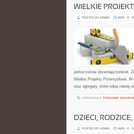
WIELKIE PROJEK
POSTED BY ADMIN
MAR - 8 - 
jednocześnie doceniają konkret. 
Wielkie Projekty Przemysłowe. W c
oraz agregaty, które robią robot
CATEGORIES:
PORADNIK ZAKUPO
DZIECI, RODZICE,
POSTED BY ADMIN
MAR - 6 - 