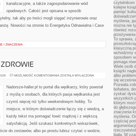
czytelnikom
kanalizacyjne, a także zagospodarowanie wód
kolejne ksią
opadowych. Całość jest opisana w sposób
pamięć kultu
doświadczen
telny, tak aby po treści mogli sięgać inżynierowie oraz
myślenia, jęz
ranżę. Nowości na stronie to Energetyka Odnawialna i Case
można nie ty
również rozu
przeżywania 
To sprawia, 
przeszłością
E I ZNACZENIA
klasyczną p
wchodzimy w
sposobem wi
pomaga równi
 ZDROWIE
Wiele osób d
książki nagl
albo problem
WĘDKARSTWO
2026
MOŻLIWOŚĆ KOMENTOWANIA
ZOSTAŁA WYŁĄCZONA
A
się wcześnie
ZDROWIE
Pozwala zob
Nadorsze-haller.pl to portal dla wędkarzy, który powstał
bohatera, d
zyskać dysta
z myślą o osobach, dla których pasja wędkarska jest
wszystkich p
czymś więcej niż tylko weekendowym hobby. To
którym można
do głębszeg
miejsce, w którym doświadczenie łączy się z wiedzą, a
znaczenia k
każdy tekst ma pomagać łowić mądrzej i z większą
myślenia. Os
częściej po
satysfakcją. Jeśli szukasz konkretnych wskazówek,
argumentacji
rzeczywistoś
cie do zestawów, albo po prostu lubisz czytać o wodzie,
biała. W cza