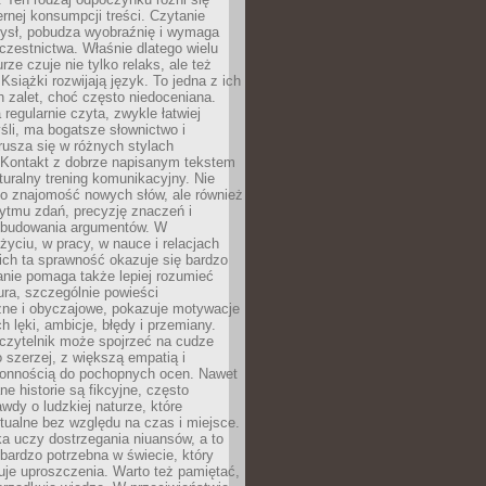
ernej konsumpcji treści. Czytanie
ysł, pobudza wyobraźnię i wymaga
zestnictwa. Właśnie dlatego wielu
urze czuje nie tylko relaks, ale też
Książki rozwijają język. To jedna z ich
 zalet, choć często niedoceniana.
 regularnie czyta, zwykle łatwiej
śli, ma bogatsze słownictwo i
rusza się w różnych stylach
 Kontakt z dobrze napisanym tekstem
aturalny trening komunikacyjny. Nie
 o znajomość nowych słów, ale również
ytmu zdań, precyzję znaczeń i
 budowania argumentów. W
yciu, w pracy, w nauce i relacjach
ich ta sprawność okazuje się bardzo
nie pomaga także lepiej rozumieć
tura, szczególnie powieści
zne i obyczajowe, pokazuje motywacje
h lęki, ambicje, błędy i przemiany.
czytelnik może spojrzeć na cudze
 szerzej, z większą empatią i
łonnością do pochopnych ocen. Nawet
ne historie są fikcyjne, często
awdy o ludzkiej naturze, które
tualne bez względu na czas i miejsce.
a uczy dostrzegania niuansów, a to
bardzo potrzebna w świecie, który
je uproszczenia. Warto też pamiętać,