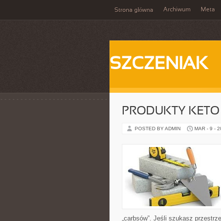
Archiwum
Meta
Strona główna
SZCZENIAK
PRODUKTY KETO
POSTED BY ADMIN
MAR - 9 - 
„carbsów”. Jeśli szukasz przestrzen