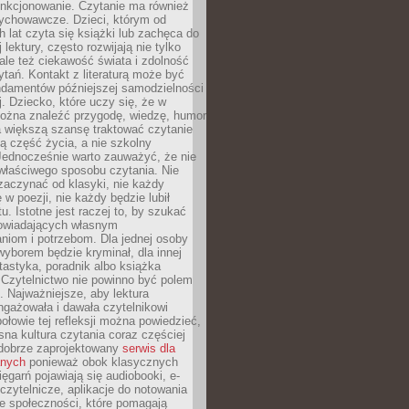
unkcjonowanie. Czytanie ma również
ychowawcze. Dzieci, którym od
 lat czyta się książki lub zachęca do
lektury, często rozwijają nie tylko
ale też ciekawość świata i zdolność
tań. Kontakt z literaturą może być
ndamentów późniejszej samodzielności
j. Dziecko, które uczy się, że w
ożna znaleźć przygodę, wiedzę, humor
a większą szansę traktować czytanie
ną część życia, a nie szkolny
Jednocześnie warto zauważyć, że nie
właściwego sposobu czytania. Nie
zaczynać od klasyki, nie każdy
 w poezji, nie każdy będzie lubił
ktu. Istotne jest raczej to, by szukać
owiadających własnym
niom i potrzebom. Dla jednej osoby
yborem będzie kryminał, dla innej
ntastyka, poradnik albo książka
 Czytelnictwo nie powinno być polem
 Najważniejsze, aby lektura
ngażowała i dawała czytelnikowi
ołowie tej refleksji można powiedzieć,
na kultura czytania coraz częściej
dobrze zaprojektowany
serwis dla
nych
ponieważ obok klasycznych
sięgarń pojawiają się audiobooki, e-
 czytelnicze, aplikacje do notowania
łe społeczności, które pomagają