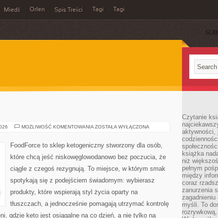
Orlen
Tagi
Tagi
Miedź
Spis Treści
SUB
Czytanie ksi
najciekawszy
PRODUKTY
2026
MOŻLIWOŚĆ KOMENTOWANIA
ZOSTAŁA WYŁĄCZONA
aktywności, 
KETO
codzienności
FoodForce to sklep ketogeniczny stworzony dla osób,
społeczności
książka nada
które chcą jeść niskowęglowodanowo bez poczucia, że
niż większo
pełnym pośpi
ciągle z czegoś rezygnują. To miejsce, w którym smak
między infor
spotykają się z podejściem świadomym: wybierasz
coraz rzadsz
zanurzenia si
produkty, które wspierają styl życia oparty na
zagadnieniu 
tłuszczach, a jednocześnie pomagają utrzymać kontrolę
myśli. To do
rozrywkową, 
i, gdzie keto jest osiągalne na co dzień, a nie tylko na