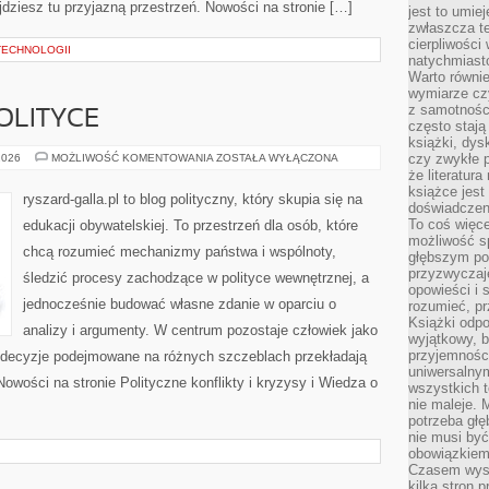
jdziesz tu przyjazną przestrzeń. Nowości na stronie […]
jest to umie
zwłaszcza t
cierpliwości
TECHNOLOGII
natychmiasto
Warto równi
wymiarze czy
z samotności
POLITYCE
często stają
książki, dys
FAKTY
czy zwykłe 
2026
MOŻLIWOŚĆ KOMENTOWANIA
ZOSTAŁA WYŁĄCZONA
I
że literatu
MITY
książce jest
O
ryszard-galla.pl to blog polityczny, który skupia się na
POLITYCE
doświadczen
To coś więce
edukacji obywatelskiej. To przestrzeń dla osób, które
możliwość s
chcą rozumieć mechanizmy państwa i wspólnoty,
głębszym poz
przyzwyczaje
śledzić procesy zachodzące w polityce wewnętrznej, a
opowieści i 
jednocześnie budować własne zdanie w oparciu o
rozumieć, p
Książki odpo
analizy i argumenty. W centrum pozostaje człowiek jako
wyjątkowy, b
przyjemnośc
ak decyzje podejmowane na różnych szczeblach przekładają
uniwersalny
owości na stronie Polityczne konflikty i kryzysy i Wiedza o
wszystkich 
nie maleje. 
potrzeba głę
nie musi być
obowiązkiem
Czasem wyst
kilka stron 