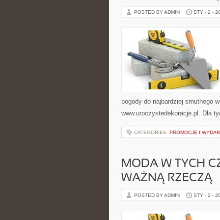
POSTED BY ADMIN
STY - 2 - 2
pogody do najbardziej smutnego 
www.uroczystedekoracje.pl. Dla tyc
CATEGORIES:
PROMOCJE I WYDAR
MODA W TYCH CZ
WAŻNĄ RZECZĄ
POSTED BY ADMIN
STY - 2 - 2