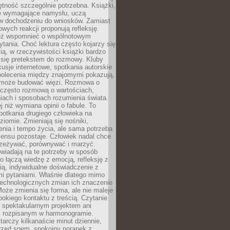
jętność szczególnie potrzebna. Książki,
e wymagające namysłu, uczą
 w dochodzeniu do wniosków. Zamiast
wych reakcji proponują refleksję.
eż wspomnieć o wspólnotowym
tania. Choć lektura często kojarzy się
ą, w rzeczywistości książki bardzo
 się pretekstem do rozmowy. Kluby
kusje internetowe, spotkania autorskie
polecenia między znajomymi pokazują,
ra może budować więzi. Rozmowa o
 często rozmową o wartościach,
iach i sposobach rozumienia świata.
j niż wymiana opinii o fabule. To
potkania drugiego człowieka na
iomie. Zmieniają się nośniki,
nia i tempo życia, ale sama potrzeba
sensu pozostaje. Człowiek nadal chce
rzeżywać, porównywać i marzyć.
wiadają na te potrzeby w sposób
o łączą wiedzę z emocją, refleksję z
ią, indywidualne doświadczenie z
mi pytaniami. Właśnie dlatego mimo
technologicznych zmian ich znaczenie
Może zmienia się forma, ale nie maleje
bokiego kontaktu z treścią. Czytanie
 spektakularnym projektem ani
 rozpisanym w harmonogramie.
arczy kilkanaście minut dziennie,
przed snem, spokojny poranek z