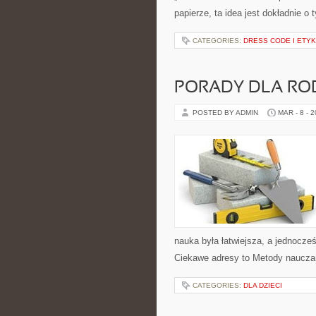
papierze, ta idea jest dokładnie o
CATEGORIES:
DRESS CODE I ETYK
PORADY DLA RO
POSTED BY ADMIN
MAR - 8 - 
nauka była łatwiejsza, a jednocze
Ciekawe adresy to Metody nauczani
CATEGORIES:
DLA DZIECI