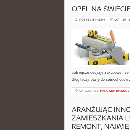
OPEL NA ŚWIECI
POSTED BY ADMIN
LUT - 25 - 
trafniejsze decyzje zakupowe i se
Blog łączy pasję do samochodów z 
CATEGORIES:
HANOWER (HANNOV
ARANŻUJĄC INNO
ZAMIESZKANIA 
REMONT, NAJWI