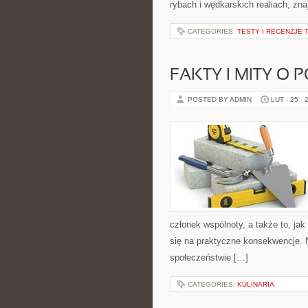
rybach i wędkarskich realiach, zna
CATEGORIES:
TESTY I RECENZJE 
FAKTY I MITY O 
POSTED BY ADMIN
LUT - 25 - 
członek wspólnoty, a także to, j
się na praktyczne konsekwencje. N
społeczeństwie […]
CATEGORIES:
KULINARIA