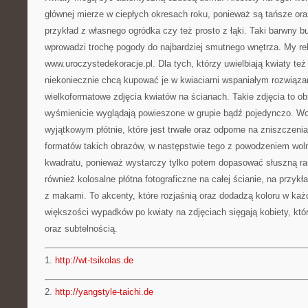
głównej mierze w ciepłych okresach roku, ponieważ są tańsze or
przykład z własnego ogródka czy też prosto z łąki. Taki barwny b
wprowadzi trochę pogody do najbardziej smutnego wnętrza. My 
www.uroczystedekoracje.pl. Dla tych, którzy uwielbiają kwiaty też w
niekoniecznie chcą kupować je w kwiaciarni wspaniałym rozwiąza
wielkoformatowe zdjęcia kwiatów na ścianach. Takie zdjęcia to ob
wyśmienicie wyglądają powieszone w grupie bądź pojedynczo. W
wyjątkowym płótnie, które jest trwałe oraz odporne na zniszczenia
formatów takich obrazów, w następstwie tego z powodzeniem wol
kwadratu, ponieważ wystarczy tylko potem dopasować słuszną r
również kolosalne płótna fotograficzne na całej ścianie, na przy
z makami. To akcenty, które rozjaśnią oraz dodadzą koloru w k
większości wypadków po kwiaty na zdjęciach sięgają kobiety, które
oraz subtelnością.
1.
http://wt-tsikolas.de
2.
http://yangstyle-taichi.de