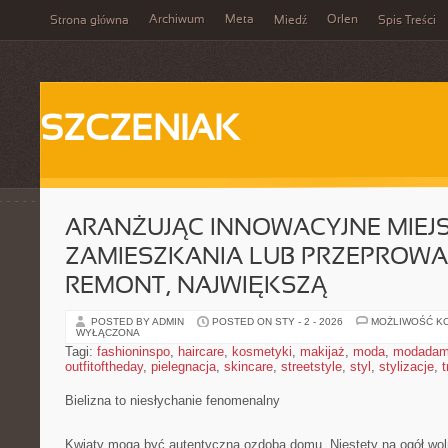
Archiwum
Meta
Orlen
Strona główna
Miedź
Spis Treści
SZCZENIAK
ARANŻUJĄC INNOWACYJNE MIEJ
ZAMIESZKANIA LUB PRZEPROW
REMONT, NAJWIĘKSZĄ
POSTED BY ADMIN
POSTED ON STY - 2 - 2026
MOŻLIWOŚĆ K
WYŁĄCZONA
Tagi:
fashioninspo
,
haircare
,
kosmetyki
,
makijaż
,
moda
,
modadam
outfitoftheday
,
pielegnacja
,
skincare
,
streetstyle
,
styl
,
stylizacje
,
t
Bielizna to niesłychanie fenomenalny
Kwiaty mogą być autentyczną ozdobą domu. Niestety na ogół woln