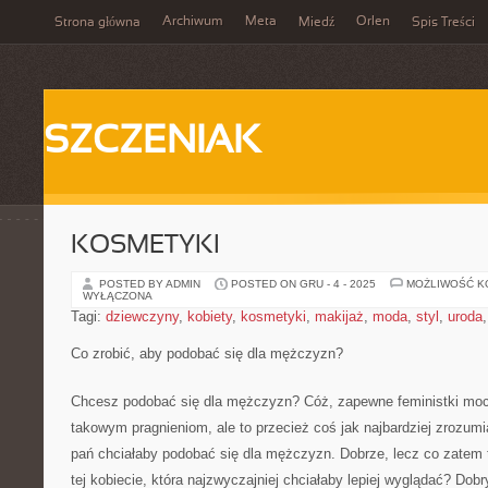
Archiwum
Meta
Orlen
Strona główna
Miedź
Spis Treści
SZCZENIAK
KOSMETYKI
POSTED BY ADMIN
POSTED ON GRU - 4 - 2025
MOŻLIWOŚĆ 
WYŁĄCZONA
Tagi:
dziewczyny
,
kobiety
,
kosmetyki
,
makijaż
,
moda
,
styl
,
uroda
Co zrobić, aby podobać się dla mężczyzn?
Chcesz podobać się dla mężczyzn? Cóż, zapewne feministki mocn
takowym pragnieniom, ale to przecież coś jak najbardziej zrozum
pań chciałaby podobać się dla mężczyzn. Dobrze, lecz co zatem
tej kobiecie, która najzwyczajniej chciałaby lepiej wyglądać? Do