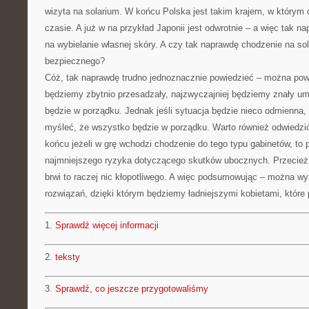
wizyta na solarium. W końcu Polska jest takim krajem, w którym 
czasie. A już w na przykład Japonii jest odwrotnie – a więc tak n
na wybielanie własnej skóry. A czy tak naprawdę chodzenie na so
bezpiecznego?
Cóż, tak naprawdę trudno jednoznacznie powiedzieć – można powie
będziemy zbytnio przesadzały, najzwyczajniej będziemy znały u
będzie w porządku. Jednak jeśli sytuacja będzie nieco odmienna
myśleć, że wszystko będzie w porządku. Warto również odwiedz
końcu jeżeli w grę wchodzi chodzenie do tego typu gabinetów, to 
najmniejszego ryzyka dotyczącego skutków ubocznych. Przecież k
brwi to raczej nic kłopotliwego. A więc podsumowując – można wy
rozwiązań, dzięki którym będziemy ładniejszymi kobietami, któr
1.
Sprawdź więcej informacji
2.
teksty
3.
Sprawdź, co jeszcze przygotowaliśmy