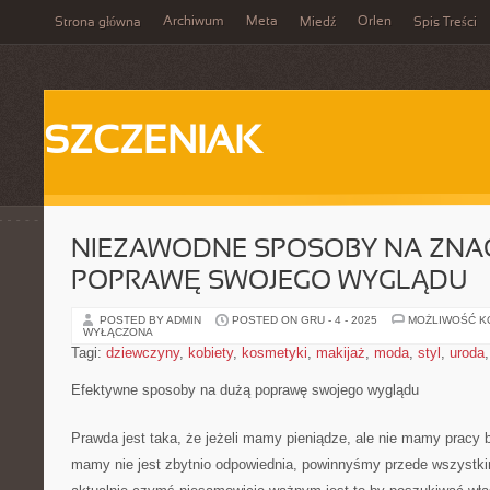
Archiwum
Meta
Orlen
Strona główna
Miedź
Spis Treści
SZCZENIAK
NIEZAWODNE SPOSOBY NA ZNA
POPRAWĘ SWOJEGO WYGLĄDU
POSTED BY ADMIN
POSTED ON GRU - 4 - 2025
MOŻLIWOŚĆ 
WYŁĄCZONA
Tagi:
dziewczyny
,
kobiety
,
kosmetyki
,
makijaż
,
moda
,
styl
,
uroda
Efektywne sposoby na dużą poprawę swojego wyglądu
Prawda jest taka, że jeżeli mamy pieniądze, ale nie mamy pracy 
mamy nie jest zbytnio odpowiednia, powinnyśmy przede wszystki