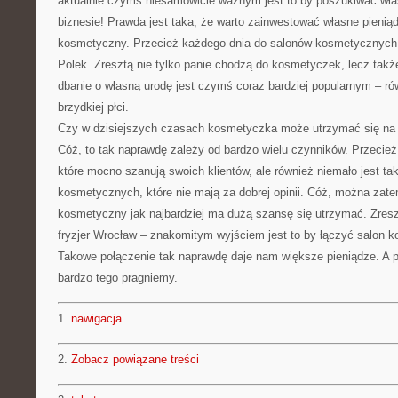
aktualnie czymś niesamowicie ważnym jest to by poszukiwać wł
biznesie! Prawda jest taka, że warto zainwestować własne pienią
kosmetyczny. Przecież każdego dnia do salonów kosmetycznych 
Polek. Zresztą nie tylko panie chodzą do kosmetyczek, lecz takż
dbanie o własną urodę jest czymś coraz bardziej popularnym – ró
brzydkiej płci.
Czy w dzisiejszych czasach kosmetyczka może utrzymać się na
Cóż, to tak naprawdę zależy od bardzo wielu czynników. Przecie
które mocno szanują swoich klientów, ale również niemało jest ta
kosmetycznych, które nie mają za dobrej opinii. Cóż, można zate
kosmetyczny jak najbardziej ma dużą szansę się utrzymać. Zres
fryzjer Wrocław – znakomitym wyjściem jest to by łączyć salon k
Takowe połączenie tak naprawdę daje nam większe pieniądze. A p
bardzo tego pragniemy.
1.
nawigacja
2.
Zobacz powiązane treści