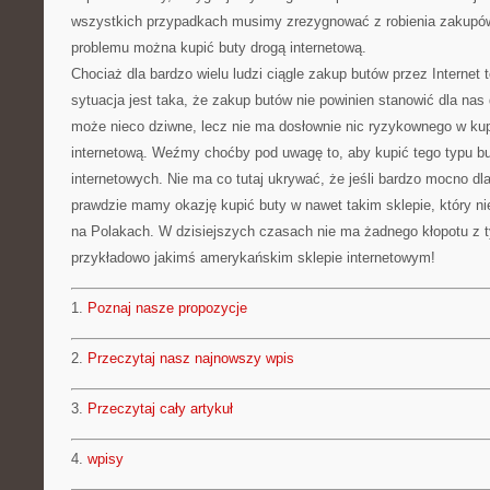
wszystkich przypadkach musimy zrezygnować z robienia zakupó
problemu można kupić buty drogą internetową.
Chociaż dla bardzo wielu ludzi ciągle zakup butów przez Internet
sytuacja jest taka, że zakup butów nie powinien stanowić dla na
może nieco dziwne, lecz nie ma dosłownie nic ryzykownego w ku
internetową. Weźmy choćby pod uwagę to, aby kupić tego typu b
internetowych. Nie ma co tutaj ukrywać, że jeśli bardzo mocno dla
prawdzie mamy okazję kupić buty w nawet takim sklepie, który nie
na Polakach. W dzisiejszych czasach nie ma żadnego kłopotu z 
przykładowo jakimś amerykańskim sklepie internetowym!
1.
Poznaj nasze propozycje
2.
Przeczytaj nasz najnowszy wpis
3.
Przeczytaj cały artykuł
4.
wpisy