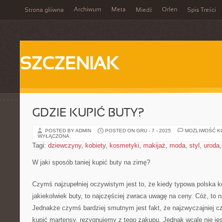
Archiwum
Meta
Orlen
Strona główna
Miedź
Spis Treści
SZCZENIAK
GDZIE KUPIĆ BUTY?
POSTED BY ADMIN
POSTED ON GRU - 7 - 2025
MOŻLIWOŚĆ 
WYŁĄCZONA
Tagi:
dziewczyny
,
kobiety
,
kosmetyki
,
makijaż
,
moda
,
styl
,
uroda
W jaki sposób taniej kupić buty na zimę?
Czymś najzupełniej oczywistym jest to, że kiedy typowa polska k
jakiekolwiek buty, to najczęściej zwraca uwagę na ceny. Cóż, to n
Jednakże czymś bardziej smutnym jest fakt, że najzwyczajniej c
kupić martensy, rezygnujemy z tego zakupu. Jednak wcale nie je