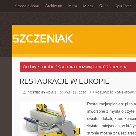
Archiwum
Meta
Orlen
Strona główna
Miedź
Spis Treści
SZCZENIAK
Archive for the ‘Zadania i rozwiązania’ Category
RESTAURACJE W EUROPIE
POSTED BY ADMIN
KWI - 11 - 2026
MOŻLIWOŚĆ KOMENTOWA
Restauracjaspichlerz.pl to
stworzone z myślą o czyte
światem lokali, które konce
świata i miejscach, w któr
stronie można znaleźć treśc