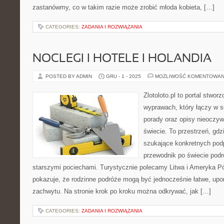
zastanówmy, co w takim razie może zrobić młoda kobieta, […]
CATEGORIES:
ZADANIA I ROZWIĄZANIA
NOCLEGI I HOTELE I HOLANDIA
POSTED BY ADMIN
GRU - 1 - 2025
MOŻLIWOŚĆ KOMENTOWAN
Zlotoloto.pl to portal stwo
wyprawach, który łączy w so
porady oraz opisy nieoczyw
świecie. To przestrzeń, gd
szukające konkretnych pod
przewodnik po świecie podr
starszymi pociechami. Turystycznie polecamy Litwa i Ameryka Pół
pokazuje, że rodzinne podróże mogą być jednocześnie łatwe, upo
zachwytu. Na stronie krok po kroku można odkrywać, jak […]
CATEGORIES:
ZADANIA I ROZWIĄZANIA