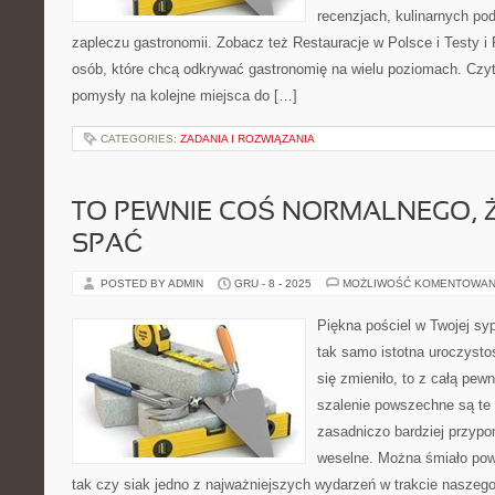
recenzjach, kulinarnych po
zapleczu gastronomii. Zobacz też Restauracje w Polsce i Testy i 
osób, które chcą odkrywać gastronomię na wielu poziomach. Czyteln
pomysły na kolejne miejsca do […]
CATEGORIES:
ZADANIA I ROZWIĄZANIA
TO PEWNIE COŚ NORMALNEGO, 
SPAĆ
POSTED BY ADMIN
GRU - 8 - 2025
MOŻLIWOŚĆ KOMENTOWAN
Piękna pościel w Twojej syp
tak samo istotna uroczysto
się zmieniło, to z całą pew
szalenie powszechne są te 
zasadniczo bardziej przypom
weselne. Można śmiało pow
tak czy siak jedno z najważniejszych wydarzeń w trakcie naszego 