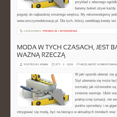
przykład z własnego ogródka
barwny bukiet ożywi każdy 
pogody do najbardziej smutnego wnętrza. My rekomendujemy jed
www.uroczystedekoracje.pl. Dla tych, którzy uwielbiają kwiaty też 
CATEGORIES:
PROMOCJE I WYDARZENIA
MODA W TYCH CZASACH, JEST 
WAŻNĄ RZECZĄ
POSTED BY ADMIN
STY - 2 - 2026
MOŻLIWOŚĆ KOMENTOWAN
W jaki sposób ubierać się g
Styl ubierania się może by
rozmaity jak różnorodne są 
zmienne nastroje. Ubiór ora
praktycznej sytuacji, nie 
punktu sprzedaży i na giga
intrygować się modą, być na bieżąco w aktualnych trendach oraz 