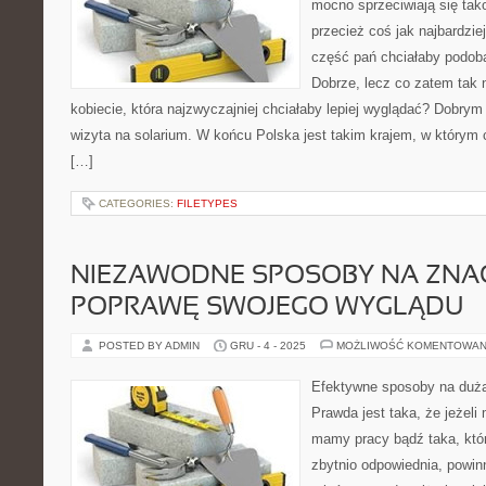
mocno sprzeciwiają się tak
przecież coś jak najbardzi
część pań chciałaby podob
Dobrze, lecz co zatem tak 
kobiecie, która najzwyczajniej chciałaby lepiej wyglądać? Dobrym
wizyta na solarium. W końcu Polska jest takim krajem, w którym 
[…]
CATEGORIES:
FILETYPES
NIEZAWODNE SPOSOBY NA ZNA
POPRAWĘ SWOJEGO WYGLĄDU
POSTED BY ADMIN
GRU - 4 - 2025
MOŻLIWOŚĆ KOMENTOWAN
Efektywne sposoby na duż
Prawda jest taka, że jeżeli
mamy pracy bądź taka, któ
zbytnio odpowiednia, powi