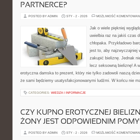
PARTNERCE?
POSTED BY ADMIN
STY - 2 - 2026
MOŻLIWOŚĆ KOMENTOWAN
Jak o wiele piękniej wygląd
uwielbia raz na jakiś czas 
chłopaka. Przykładowo bar
jest to, aby najzwyczajniej 
zakupić bieliznę. Jednak ni
lecz seksowną bieliznę! A w
erotyczna damska to prezent, który nie tylko zadowoli naszą dzie
że sami będziemy usatysfakcjonowanymi ludźmi. W końcu nie ma
CATEGORIES:
WIEDZA I INFORMACJE
CZY KUPNO EROTYCZNEJ BIELIZN
ŻONY JEST ODPOWIEDNIM POM
POSTED BY ADMIN
STY - 2 - 2026
MOŻLIWOŚĆ KOMENTOWAN