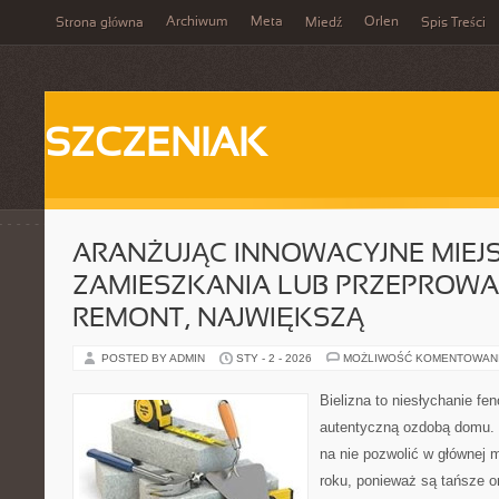
Archiwum
Meta
Orlen
Strona główna
Miedź
Spis Treści
SZCZENIAK
ARANŻUJĄC INNOWACYJNE MIEJ
ZAMIESZKANIA LUB PRZEPROW
REMONT, NAJWIĘKSZĄ
POSTED BY ADMIN
STY - 2 - 2026
MOŻLIWOŚĆ KOMENTOWAN
Bielizna to niesłychanie f
autentyczną ozdobą domu. N
na nie pozwolić w głównej 
roku, ponieważ są tańsze o