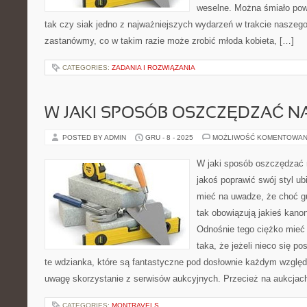
weselne. Można śmiało pow
tak czy siak jedno z najważniejszych wydarzeń w trakcie naszego 
zastanówmy, co w takim razie może zrobić młoda kobieta, […]
CATEGORIES:
ZADANIA I ROZWIĄZANIA
W JAKI SPOSÓB OSZCZĘDZAĆ N
POSTED BY ADMIN
GRU - 8 - 2025
MOŻLIWOŚĆ KOMENTOWAN
W jaki sposób oszczędzać 
jakoś poprawić swój styl ub
mieć na uwadze, że choć gu
tak obowiązują jakieś kano
Odnośnie tego ciężko mieć 
taka, że jeżeli nieco się po
te wdzianka, które są fantastyczne pod dosłownie każdym wzg
uwagę skorzystanie z serwisów aukcyjnych. Przecież na aukcjac
CATEGORIES:
MONTRAVELS