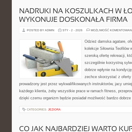
NADRUKI NA KOSZULKACH W ŁO
WYKONUJE DOSKONAŁA FIRMA
POSTED BY ADMIN
STY - 2 - 2026
MOŻLIWOŚĆ KOMENTOWAN
Odzież damska agatare, ofe
kolekcje Siłownia Teofilów 
szeroką ofertę rekreacji, kt
szczególnie korzystną sylw
dobrze wpłynie na kondycję
zechce skorzystać z oferty t
prowadzony jest przez wykwalifikowanych instruktorów, jacy umieję
każdego klienta, żeby wszystkie prace w ramach fitness, przepr
dzięki czemu organizm będzie posiadał możliwość bardzo dobrze
CATEGORIES:
JEZIORA
CO JAK NAJBARDZIEJ WARTO KUP