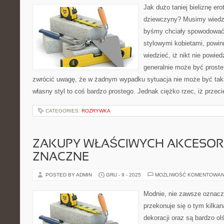
Jak dużo taniej bieliznę er
dziewczyny? Musimy wiedzi
byśmy chciały spowodować,
stylowymi kobietami, powi
wiedzieć, iż nikt nie powie
generalnie może być proste
zwrócić uwagę, że w żadnym wypadku sytuacja nie może być taka
własny styl to coś bardzo prostego. Jednak ciężko rzec, iż przeci
CATEGORIES:
ROZRYWKA
ZAKUPY WŁAŚCIWYCH AKCESOR
ZNACZNE
POSTED BY ADMIN
GRU - 9 - 2025
MOŻLIWOŚĆ KOMENTOWAN
Modnie, nie zawsze oznacz
przekonuje się o tym kilka
dekoracji oraz są bardzo 