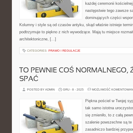
każdej ceremonii kościelnej
następstwie tego zawsze są
dominujących części wsporn
Kolumny i style są od czasów antyku, skąd właśnie istnieje termi
podtrzymuje to piękno z nich wywodzące. Mają tu miejsce rozmai
architektoniczne, […]
CATEGORIES:
PRAWO I REGULACJE
TO PEWNIE COŚ NORMALNEGO, 
SPAĆ
POSTED BY ADMIN
GRU - 8 - 2025
MOŻLIWOŚĆ KOMENTOWAN
Piękna pościel w Twojej syp
tak samo istotna uroczysto
się zmieniło, to z całą pew
szalenie powszechne są te 
zasadniczo bardziej przypom