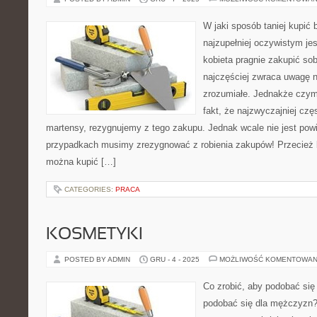
W jaki sposób taniej kupić
najzupełniej oczywistym jes
kobieta pragnie zakupić sobi
najczęściej zwraca uwagę na
zrozumiałe. Jednakże czym
fakt, że najzwyczajniej cz
martensy, rezygnujemy z tego zakupu. Jednak wcale nie jest pow
przypadkach musimy zrezygnować z robienia zakupów! Przecież
można kupić […]
CATEGORIES:
PRACA
KOSMETYKI
POSTED BY ADMIN
GRU - 4 - 2025
MOŻLIWOŚĆ KOMENTOWAN
Co zrobić, aby podobać si
podobać się dla mężczyzn?