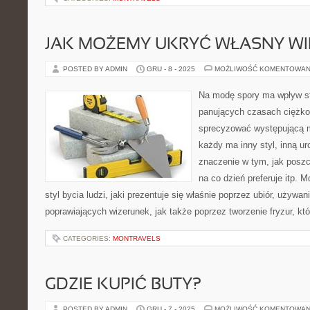
JAK MOŻEMY UKRYĆ WŁASNY WI
POSTED BY ADMIN
GRU - 8 - 2025
MOŻLIWOŚĆ KOMENTOWAN
Na modę spory ma wpływ st
panujących czasach ciężko
sprecyzować występującą m
każdy ma inny styl, inną ur
znaczenie w tym, jak poszc
na co dzień preferuje itp. 
styl bycia ludzi, jaki prezentuje się właśnie poprzez ubiór, używ
poprawiających wizerunek, jak także poprzez tworzenie fryzur, kt
CATEGORIES:
MONTRAVELS
GDZIE KUPIĆ BUTY?
POSTED BY ADMIN
GRU - 7 - 2025
MOŻLIWOŚĆ KOMENTOWAN