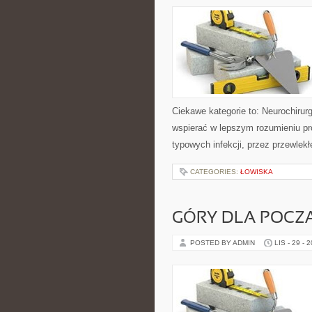
Ciekawe kategorie to: Neurochirur
wspierać w lepszym rozumieniu p
typowych infekcji, przez przewlekł
CATEGORIES:
ŁOWISKA
GÓRY DLA POCZ
POSTED BY ADMIN
LIS - 29 - 