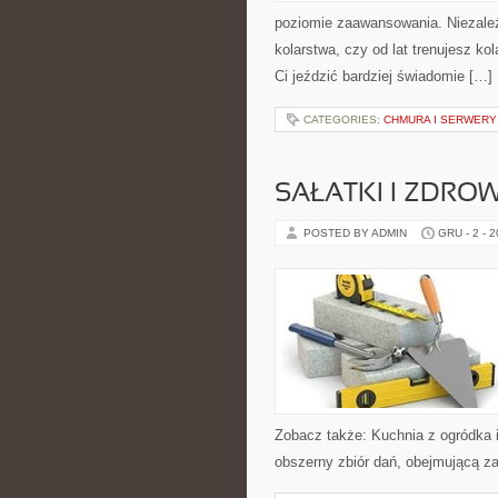
poziomie zaawansowania. Niezależn
kolarstwa, czy od lat trenujesz ko
Ci jeździć bardziej świadomie […]
CATEGORIES:
CHMURA I SERWERY
SAŁATKI I ZDRO
POSTED BY ADMIN
GRU - 2 - 
Zobacz także: Kuchnia z ogródka i
obszerny zbiór dań, obejmującą za