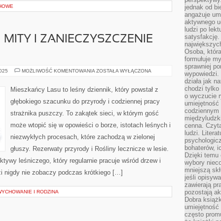
HOWE
jednak od bi
angażuje um
aktywnego uc
ludzi po lekt
satysfakcję. 
 MITY I ZANIECZYSZCZENIE
największych
Osoba, która
formułuje my
sprawniej po
LEŚNE
2025
MOŻLIWOŚĆ KOMENTOWANIA
ZOSTAŁA WYŁĄCZONA
wypowiedzi.
LEGENDY
działa jak n
I
MITY
chodzi tylko
Mieszkańcy Lasu to leśny dziennik, który powstał z
I
o wyczucie r
ZANIECZYSZCZENIE
głębokiego szacunku do przyrody i codziennej pracy
umiejętność
LASÓW
codziennym ż
strażnika puszczy. To zakątek sieci, w którym gość
międzyludzk
może wtopić się w opowieści o borze, istotach leśnych i
cenna. Czyta
ludzi. Litera
niezwykłych procesach, które zachodzą w zielonej
psychologic
bohaterów, ic
głuszy. Rezerwaty przyrody i Rośliny lecznicze w lesie.
Dzięki temu 
ktywy leśniczego, który regularnie pracuje wśród drzew i
wybory nieco
mniejszą sk
i nigdy nie zobaczy podczas krótkiego […]
jeśli opisywa
zawierają pr
pozostają ak
WYCHOWANIE I RODZINA
Dobra książk
umiejętność 
często promu