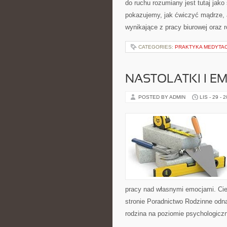
do ruchu rozumiany jest tutaj jako
pokazujemy, jak ćwiczyć mądrze, 
wynikające z pracy biurowej oraz 
CATEGORIES:
PRAKTYKA MEDYTACY
NASTOLATKI I E
POSTED BY ADMIN
LIS - 29 - 
pracy nad własnymi emocjami. Cie
stronie Poradnictwo Rodzinne odnaj
rodzina na poziomie psychologicz