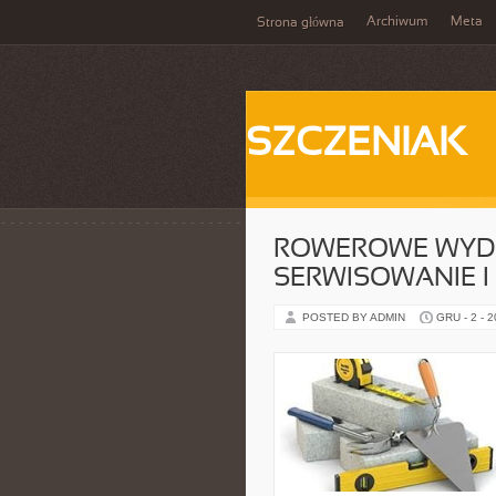
Archiwum
Meta
Strona główna
SZCZENIAK
ROWEROWE WYDAR
SERWISOWANIE 
POSTED BY ADMIN
GRU - 2 - 