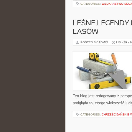
CATEGORIES:
WĘDKARSTWO MUC
LEŚNE LEGENDY I
LASÓW
POSTED BY ADMIN
LIS - 29 - 
Ten blog jest redagowany z perspe
podgląda to, czego większość ludz
CATEGORIES:
CHRZEŚCIJAŃSKIE 