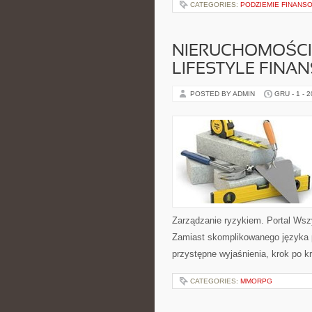
CATEGORIES:
PODZIEMIE FINANS
NIERUCHOMOŚCI 
LIFESTYLE FINA
POSTED BY ADMIN
GRU - 1 - 
Zarządzanie ryzykiem. Portal Wsz
Zamiast skomplikowanego języka 
przystępne wyjaśnienia, krok po k
CATEGORIES:
MMORPG