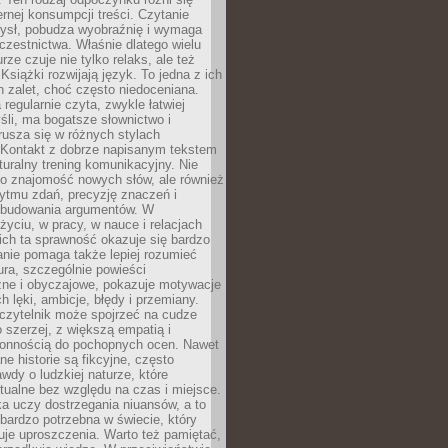
ernej konsumpcji treści. Czytanie
ysł, pobudza wyobraźnię i wymaga
zestnictwa. Właśnie dlatego wielu
urze czuje nie tylko relaks, ale też
Książki rozwijają język. To jedna z ich
 zalet, choć często niedoceniana.
 regularnie czyta, zwykle łatwiej
śli, ma bogatsze słownictwo i
rusza się w różnych stylach
 Kontakt z dobrze napisanym tekstem
aturalny trening komunikacyjny. Nie
 o znajomość nowych słów, ale również
ytmu zdań, precyzję znaczeń i
 budowania argumentów. W
yciu, w pracy, w nauce i relacjach
ich ta sprawność okazuje się bardzo
nie pomaga także lepiej rozumieć
tura, szczególnie powieści
zne i obyczajowe, pokazuje motywacje
h lęki, ambicje, błędy i przemiany.
czytelnik może spojrzeć na cudze
 szerzej, z większą empatią i
łonnością do pochopnych ocen. Nawet
ne historie są fikcyjne, często
awdy o ludzkiej naturze, które
tualne bez względu na czas i miejsce.
a uczy dostrzegania niuansów, a to
bardzo potrzebna w świecie, który
je uproszczenia. Warto też pamiętać,