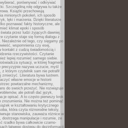
 wybierać, porównywać i odkrywać
żki. Szczególną rolę odgrywa tu także
rowa. Książki przechowują
ia minionych pokoleń, ich sposób
yk, lęki i marzenia. Dzięki literaturze
lko poznawać fakty historyczne, ale
mieć klimat epoki i sposób
świata przez ludzi żyjących dawniej.
że czytanie staje się formą dialogu z
. Niezależnie od tego, czy sięgamy po
owieść, wspomnienia czy esej,
 kontakt z cudzą świadomością i
dzenia rzeczywistości. Czytanie
eż lepiej rozumieć samego siebie.
oświadcza sytuacji, w której fragment
e precyzyjnie nazywa uczucie, myśl
, z którym czytelnik sam nie potrafił
j zmierzyć. Literatura bywa lustrem.
aczyć własne emocje w historii
ostrzec powtarzalne mechanizmy,
ns do swoich przeżyć. Nie rozwiązuje
roblemów, ale potrafi dać język,
 je opisać. A to często pierwszy krok
o zrozumienia. Nie można też pominąć
siążek w kształtowaniu krytycznego
oba, która czyta różnorodne teksty,
równuje stanowiska, zauważa różnice w
, dostrzega manipulacje i rozumie, że
ć rzadko bywa całkowicie czarno-
sach łatwego dostępu do dezinformacji