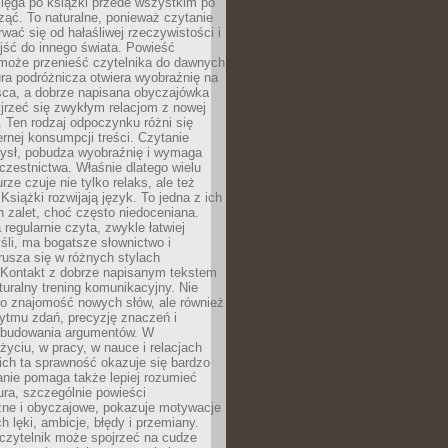
ięga po książki przede wszystkim po
ząć. To naturalne, ponieważ czytanie
wać się od hałaśliwej rzeczywistości i
jść do innego świata. Powieść
 może przenieść czytelnika do dawnych
tura podróżnicza otwiera wyobraźnię na
sca, a dobrze napisana obyczajówka
jrzeć się zwykłym relacjom z nowej
 Ten rodzaj odpoczynku różni się
ernej konsumpcji treści. Czytanie
ysł, pobudza wyobraźnię i wymaga
zestnictwa. Właśnie dlatego wielu
urze czuje nie tylko relaks, ale też
Książki rozwijają język. To jedna z ich
 zalet, choć często niedoceniana.
 regularnie czyta, zwykle łatwiej
śli, ma bogatsze słownictwo i
rusza się w różnych stylach
 Kontakt z dobrze napisanym tekstem
aturalny trening komunikacyjny. Nie
 o znajomość nowych słów, ale również
ytmu zdań, precyzję znaczeń i
 budowania argumentów. W
yciu, w pracy, w nauce i relacjach
ich ta sprawność okazuje się bardzo
nie pomaga także lepiej rozumieć
tura, szczególnie powieści
zne i obyczajowe, pokazuje motywacje
h lęki, ambicje, błędy i przemiany.
czytelnik może spojrzeć na cudze