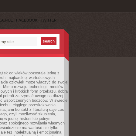
SCRIBE
FACEBOOK
TWITTER
ążek od wieków pozostaje jedną z
ch i najbardziej wartościowych
jakie człowiek może włączyć do swojej
. Mimo rozwoju technologii, mediów
owych i krótkich form przekazu, dobra
l potrafi zatrzymać uwagę na dłużej
ść współczesnych bodźców. W świecie
echu i ciągłego przeskakiwania
macjami kontakt z literaturą daje coś
ego, czyli możliwość skupienia,
ę w jednej historii lub jednym
oraz spokojnego rozwijania własnych
świadczenie ma wartość nie tylko
ale też intelektualną i emocjonalną.