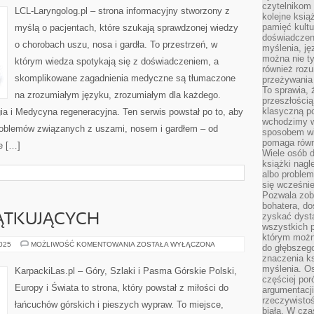
czytelnikom
I
LCL-Laryngolog.pl – strona informacyjny stworzony z
SŁUCH
kolejne ksią
pamięć kultu
myślą o pacjentach, które szukają sprawdzonej wiedzy
doświadczen
o chorobach uszu, nosa i gardła. To przestrzeń, w
myślenia, jęz
można nie ty
którym wiedza spotykają się z doświadczeniem, a
również rozu
skomplikowane zagadnienia medyczne są tłumaczone
przeżywania 
To sprawia, 
na zrozumiałym języku, zrozumiałym dla każdego.
przeszłością
klasyczną p
gia i Medycyna regeneracyjna. Ten serwis powstał po to, aby
wchodzimy w
roblemów związanych z uszami, nosem i gardłem – od
sposobem wi
pomaga równi
e […]
Wiele osób d
książki nagl
albo problem
się wcześnie
Pozwala zob
bohatera, d
zyskać dysta
ĄTKUJĄCYCH
wszystkich p
którym można
GÓRY
2025
MOŻLIWOŚĆ KOMENTOWANIA
ZOSTAŁA WYŁĄCZONA
do głębszeg
DLA
znaczenia k
POCZĄTKUJĄCYCH
myślenia. Os
KarpackiLas.pl – Góry, Szlaki i Pasma Górskie Polski,
częściej po
Europy i Świata to strona, który powstał z miłości do
argumentacji
rzeczywistoś
łańcuchów górskich i pieszych wypraw. To miejsce,
biała. W cza