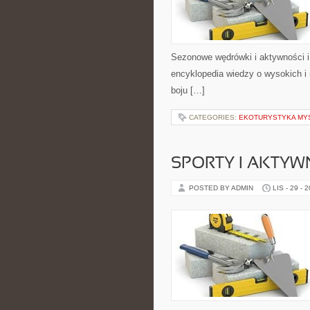
Sezonowe wędrówki i aktywności i 
encyklopedia wiedzy o wysokich i
boju […]
CATEGORIES:
EKOTURYSTYKA MY
SPORTY I AKTYWN
POSTED BY ADMIN
LIS - 29 - 