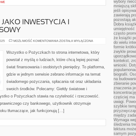
wybory nieco
OWE
mniejszą sk
jeśli opisywa
zawierają pr
pozostają ak
JAKO INWESTYCJA I
Dobra książk
umiejętność 
NSOWY
często promu
że książki p
NIERUCHOMOŚCI
2025
MOŻLIWOŚĆ KOMENTOWANIA
ZOSTAŁA WYŁĄCZONA
do wielu inte
JAKO
formie krótk
INWESTYCJA
I
zwykle prow
Wszystko o Pożyczkach to strona internetowa, który
LIFESTYLE
uporządkowa
FINANSOWY
powstał z myślą o ludziach, które chcą lepiej poznać
kontekst, zr
wnioski. Dot
świat finansowania i osobistych pieniędzy. To platforma,
popularnonau
gdzie w jednym serwisie zebrano informacje na temat
biografii. O
na budowanie
świadomego pożyczania, spłacania rat oraz układania
zbieranie p
znaczenia je
swoich środków. Polecamy: Giełdy światowe i
koncentracj
ystko o Pożyczkach stawia na czytelność i rzeczowość.
częściej ma
uwagi. Powo
prawniczego czy bankowego, użytkownik otrzymuje
szybkie tem
roku tłumaczące, jak funkcjonują […]
przyzwyczaje
między zadan
Wymaga wejś
śledzenia tr
lektura może
samym pozyt