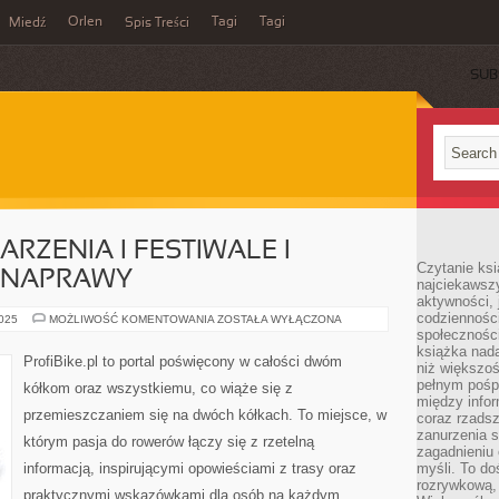
Orlen
Tagi
Tagi
Miedź
Spis Treści
SUB
ZENIA I FESTIWALE I
Czytanie ksi
I NAPRAWY
najciekawszy
aktywności, 
codzienności
ROWEROWE
2025
MOŻLIWOŚĆ KOMENTOWANIA
ZOSTAŁA WYŁĄCZONA
WYDARZENIA
społeczności
I
książka nada
FESTIWALE
ProfiBike.pl to portal poświęcony w całości dwóm
niż większo
I
SERWISOWANIE
pełnym pośpi
kółkom oraz wszystkiemu, co wiąże się z
I
między infor
NAPRAWY
przemieszczaniem się na dwóch kółkach. To miejsce, w
coraz rzadsz
zanurzenia si
którym pasja do rowerów łączy się z rzetelną
zagadnieniu 
informacją, inspirującymi opowieściami z trasy oraz
myśli. To do
rozrywkową, 
praktycznymi wskazówkami dla osób na każdym