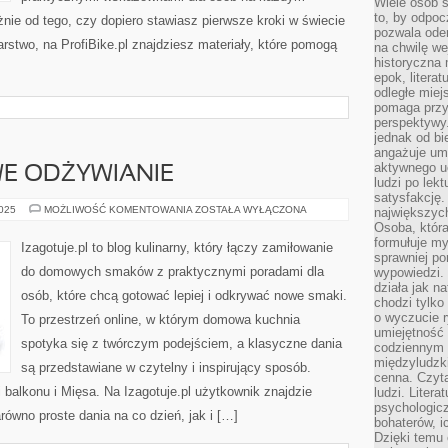
Wiele osób s
to, by odpoc
ie od tego, czy dopiero stawiasz pierwsze kroki w świecie
pozwala oder
larstwo, na ProfiBike.pl znajdziesz materiały, które pomogą
na chwilę we
historyczna
epok, litera
odległe miej
pomaga przy
perspektywy.
jednak od bi
angażuje um
aktywnego uc
WE ODŻYWIANIE
ludzi po lekt
satysfakcję. 
SAŁATKI
2025
MOŻLIWOŚĆ KOMENTOWANIA
ZOSTAŁA WYŁĄCZONA
największych
I
Osoba, która
ZDROWE
formułuje my
ODŻYWIANIE
Izagotuje.pl to blog kulinarny, który łączy zamiłowanie
sprawniej po
do domowych smaków z praktycznymi poradami dla
wypowiedzi.
działa jak n
osób, które chcą gotować lepiej i odkrywać nowe smaki.
chodzi tylko
o wyczucie r
To przestrzeń online, w którym domowa kuchnia
umiejętność
spotyka się z twórczym podejściem, a klasyczne dania
codziennym ż
międzyludzk
są przedstawiane w czytelny i inspirujący sposób.
cenna. Czyta
 balkonu i Mięsa. Na Izagotuje.pl użytkownik znajdzie
ludzi. Litera
psychologic
równo proste dania na co dzień, jak i […]
bohaterów, ic
Dzięki temu 