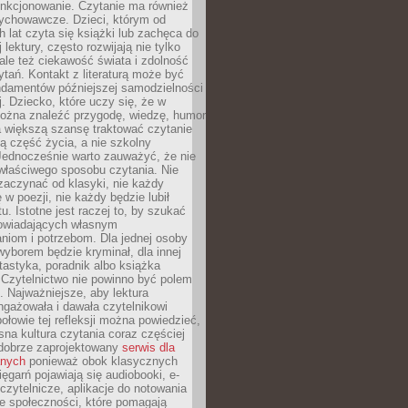
unkcjonowanie. Czytanie ma również
ychowawcze. Dzieci, którym od
 lat czyta się książki lub zachęca do
lektury, często rozwijają nie tylko
ale też ciekawość świata i zdolność
tań. Kontakt z literaturą może być
ndamentów późniejszej samodzielności
j. Dziecko, które uczy się, że w
ożna znaleźć przygodę, wiedzę, humor
a większą szansę traktować czytanie
ną część życia, a nie szkolny
Jednocześnie warto zauważyć, że nie
właściwego sposobu czytania. Nie
zaczynać od klasyki, nie każdy
 w poezji, nie każdy będzie lubił
ktu. Istotne jest raczej to, by szukać
owiadających własnym
niom i potrzebom. Dla jednej osoby
yborem będzie kryminał, dla innej
ntastyka, poradnik albo książka
 Czytelnictwo nie powinno być polem
 Najważniejsze, aby lektura
ngażowała i dawała czytelnikowi
ołowie tej refleksji można powiedzieć,
na kultura czytania coraz częściej
dobrze zaprojektowany
serwis dla
nych
ponieważ obok klasycznych
sięgarń pojawiają się audiobooki, e-
 czytelnicze, aplikacje do notowania
łe społeczności, które pomagają