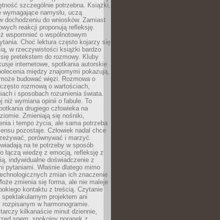
jętność szczególnie potrzebna. Książki,
e wymagające namysłu, uczą
 w dochodzeniu do wniosków. Zamiast
wych reakcji proponują refleksję.
eż wspomnieć o wspólnotowym
tania. Choć lektura często kojarzy się
ą, w rzeczywistości książki bardzo
 się pretekstem do rozmowy. Kluby
kusje internetowe, spotkania autorskie
polecenia między znajomymi pokazują,
ra może budować więzi. Rozmowa o
 często rozmową o wartościach,
iach i sposobach rozumienia świata.
j niż wymiana opinii o fabule. To
potkania drugiego człowieka na
iomie. Zmieniają się nośniki,
nia i tempo życia, ale sama potrzeba
sensu pozostaje. Człowiek nadal chce
rzeżywać, porównywać i marzyć.
wiadają na te potrzeby w sposób
o łączą wiedzę z emocją, refleksję z
ią, indywidualne doświadczenie z
mi pytaniami. Właśnie dlatego mimo
technologicznych zmian ich znaczenie
Może zmienia się forma, ale nie maleje
bokiego kontaktu z treścią. Czytanie
 spektakularnym projektem ani
 rozpisanym w harmonogramie.
arczy kilkanaście minut dziennie,
przed snem, spokojny poranek z