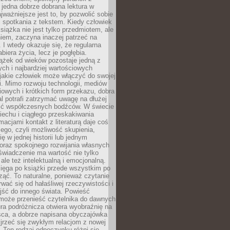
 jedna dobrze dobrana lektura w
jważniejsze jest to, by pozwolić sobie
j spotkania z tekstem. Kiedy człowiek
książka nie jest tylko przedmiotem, ale
iem, zaczyna inaczej patrzeć na
 I wtedy okazuje się, że regularna
abiera życia, lecz je pogłębia.
ążek od wieków pozostaje jedną z
ch i najbardziej wartościowych
jakie człowiek może włączyć do swojej
. Mimo rozwoju technologii, mediów
owych i krótkich form przekazu, dobra
l potrafi zatrzymać uwagę na dłużej
ść współczesnych bodźców. W świecie
echu i ciągłego przeskakiwania
macjami kontakt z literaturą daje coś
ego, czyli możliwość skupienia,
ę w jednej historii lub jednym
oraz spokojnego rozwijania własnych
świadczenie ma wartość nie tylko
ale też intelektualną i emocjonalną.
ięga po książki przede wszystkim po
ząć. To naturalne, ponieważ czytanie
wać się od hałaśliwej rzeczywistości i
jść do innego świata. Powieść
 może przenieść czytelnika do dawnych
tura podróżnicza otwiera wyobraźnię na
sca, a dobrze napisana obyczajówka
jrzeć się zwykłym relacjom z nowej
 Ten rodzaj odpoczynku różni się