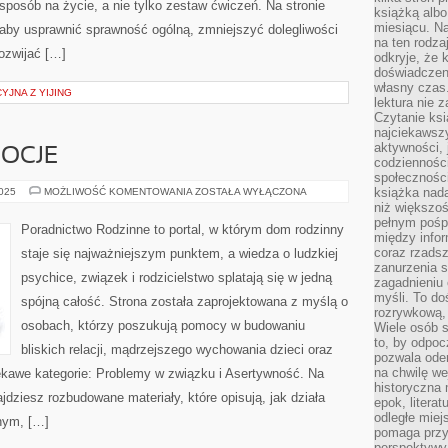
 sposób na życie, a nie tylko zestaw ćwiczeń. Na stronie
książką albo
miesiącu. Na
aby usprawnić sprawność ogólną, zmniejszyć dolegliwości
na ten rodza
rozwijać […]
odkryje, że 
doświadczen
własny czas.
JNA Z YIJING
lektura nie z
Czytanie ksi
najciekawszy
aktywności, 
MOCJE
codzienności
społeczności
NASTOLATKI
książka nada
2025
MOŻLIWOŚĆ KOMENTOWANIA
ZOSTAŁA WYŁĄCZONA
I
niż większo
EMOCJE
pełnym pośpi
Poradnictwo Rodzinne to portal, w którym dom rodzinny
między infor
coraz rzadsz
staje się najważniejszym punktem, a wiedza o ludzkiej
zanurzenia si
psychice, związek i rodzicielstwo splatają się w jedną
zagadnieniu 
myśli. To do
spójną całość. Strona została zaprojektowana z myślą o
rozrywkową, 
osobach, którzy poszukują pomocy w budowaniu
Wiele osób s
to, by odpoc
bliskich relacji, mądrzejszego wychowania dzieci oraz
pozwala oder
na chwilę we
kawe kategorie: Problemy w związku i Asertywność. Na
historyczna
dziesz rozbudowane materiały, które opisują, jak działa
epok, litera
odległe miej
nym, […]
pomaga przy
perspektywy.