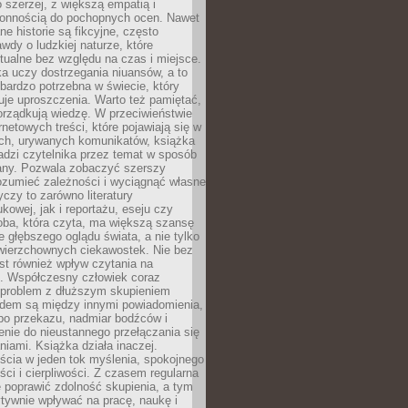
 szerzej, z większą empatią i
łonnością do pochopnych ocen. Nawet
ne historie są fikcyjne, często
awdy o ludzkiej naturze, które
tualne bez względu na czas i miejsce.
a uczy dostrzegania niuansów, a to
bardzo potrzebna w świecie, który
je uproszczenia. Warto też pamiętać,
orządkują wiedzę. W przeciwieństwie
rnetowych treści, które pojawiają się w
ich, urywanych komunikatów, książka
adzi czytelnika przez temat w sposób
ny. Pozwala zobaczyć szerszy
ozumieć zależności i wyciągnąć własne
yczy to zarówno literatury
kowej, jak i reportażu, eseju czy
soba, która czyta, ma większą szansę
 głębszego oglądu świata, a nie tylko
owierzchownych ciekawostek. Nie bez
st również wpływ czytania na
ę. Współczesny człowiek coraz
 problem z dłuższym skupieniem
dem są między innymi powiadomienia,
po przekazu, nadmiar bodźców i
nie do nieustannego przełączania się
iami. Książka działa inaczej.
cia w jeden tok myślenia, spokojnego
eści i cierpliwości. Z czasem regularna
 poprawić zdolność skupienia, a tym
ywnie wpływać na pracę, naukę i