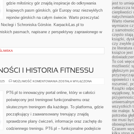
gdzie miłośnicy gór znajdą inspiracje do odkrywania
jest to umie
zwłaszcza t
krajowych pasm górskich, gór Europy oraz niezwykłych
cierpliwości
natychmiasto
rejonów górskich na całym świecie. Warto przeczytać
Warto równi
Noclegi i Schroniska Górskie. KarpackiLas.pl to
wymiarze czy
z samotności
 niskich pasmach, napisane z perspektywy zaprawionego w
często stają
książki, dys
czy zwykłe 
że literatu
ŚLIWSKA
książce jest
doświadczen
To coś więce
możliwość s
OŚCI I HISTORIA FITNESSU
głębszym poz
przyzwyczaje
opowieści i 
SPORTY
2025
MOŻLIWOŚĆ KOMENTOWANIA
ZOSTAŁA WYŁĄCZONA
rozumieć, p
I
AKTYWNOŚCI
Książki odpo
I
PT6.pl to innowacyjny portal online, który w całości
wyjątkowy, b
HISTORIA
przyjemnośc
FITNESSU
poświęcony jest treningowi funkcjonalnemu oraz
uniwersalny
wszystkich 
skutecznym treningom dla każdego. To platforma, gdzie
nie maleje. 
początkujący i zaawansowany trenujący znajdą
potrzeba głę
nie musi być
sprawdzone plany ćwiczeń, informacje oraz zachętę do
obowiązkiem
codziennego treningu. PT6.pl – funkcjonalne podejście
Czasem wyst
kilka stron 