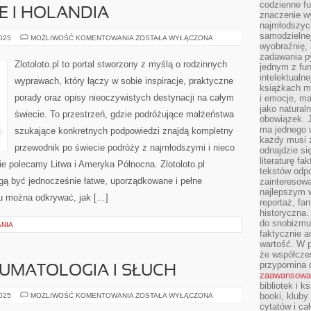
codzienne f
E I HOLANDIA
znaczenie w
najmłodszych
samodzielnej 
NOCLEGI
2025
MOŻLIWOŚĆ KOMENTOWANIA
ZOSTAŁA WYŁĄCZONA
I
wyobraźnię, 
HOTELE
zadawania py
I
Zlotoloto.pl to portal stworzony z myślą o rodzinnych
jednym z fu
HOLANDIA
intelektualne
wyprawach, który łączy w sobie inspiracje, praktyczne
książkach m
porady oraz opisy nieoczywistych destynacji na całym
i emocje, m
jako natural
świecie. To przestrzeń, gdzie podróżujące małżeństwa
obowiązek. 
ma jednego 
szukające konkretnych podpowiedzi znajdą kompletny
każdy musi 
przewodnik po świecie podróży z najmłodszymi i nieco
odnajdzie się
literaturę fa
e polecamy Litwa i Ameryka Północna. Zlotoloto.pl
tekstów odp
gą być jednocześnie łatwe, uporządkowane i pełne
zainteresowa
najlepszym w
ku można odkrywać, jak […]
reportaż, fa
historyczna.
do snobizmu.
ANIA
faktycznie a
wartość. W p
że współczes
przypomina 
AUMATOLOGIA I SŁUCH
zaawansowa
bibliotek i k
ORTOPEDIA
booki, kluby
2025
MOŻLIWOŚĆ KOMENTOWANIA
ZOSTAŁA WYŁĄCZONA
I
cytatów i ca
TRAUMATOLOGIA