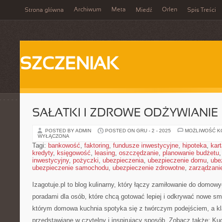
Archiwum
Meta
Orlen
Strona główna
Miedź
Spis Treści
SZCZENIAK
SAŁATKI I ZDROWE ODŻYWIANIE
POSTED BY ADMIN
POSTED ON GRU - 2 - 2025
MOŻLIWOŚĆ 
WYŁĄCZONA
Tagi:
bankowość
,
faktoring
,
fundusze inwestycyjne
,
hipoteka
,
kar
kredyty
,
księgowość
,
leasing
,
oszczędzanie
,
planowanie budżetu
inwestycyjny
,
pożyczki
,
ubezpieczenia
,
ubezpieczenie domu
,
ube
ubezpieczenie samochodu
,
ubezpieczenie zdrowotne
,
zarządzani
Izagotuje.pl to blog kulinarny, który łączy zamiłowanie do domo
poradami dla osób, które chcą gotować lepiej i odkrywać nowe sma
którym domowa kuchnia spotyka się z twórczym podejściem, a k
przedstawiane w czytelny i inspirujący sposób. Zobacz także: Kuc