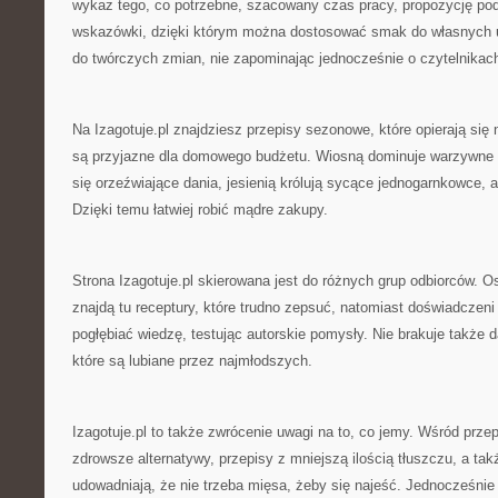
wykaz tego, co potrzebne, szacowany czas pracy, propozycję po
wskazówki, dzięki którym można dostosować smak do własnych 
do twórczych zmian, nie zapominając jednocześnie o czytelnikac
Na Izagotuje.pl znajdziesz przepisy sezonowe, które opierają się 
są przyjazne dla domowego budżetu. Wiosną dominuje warzywne p
się orzeźwiające dania, jesienią królują sycące jednogarnkowce, 
Dzięki temu łatwiej robić mądre zakupy.
Strona Izagotuje.pl skierowana jest do różnych grup odbiorców. O
znajdą tu receptury, które trudno zepsuć, natomiast doświadczen
pogłębiać wiedzę, testując autorskie pomysły. Nie brakuje także d
które są lubiane przez najmłodszych.
Izagotuje.pl to także zwrócenie uwagi na to, co jemy. Wśród przepi
zdrowsze alternatywy, przepisy z mniejszą ilością tłuszczu, a ta
udowadniają, że nie trzeba mięsa, żeby się najeść. Jednocześnie s