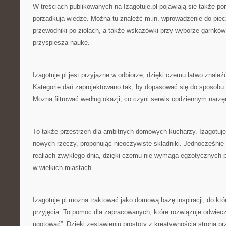
W treściach publikowanych na Izagotuje.pl pojawiają się także po
porządkują wiedzę. Można tu znaleźć m.in. wprowadzenie do piec
przewodniki po ziołach, a także wskazówki przy wyborze garnków i
przyspiesza naukę.
Izagotuje.pl jest przyjazne w odbiorze, dzięki czemu łatwo znaleź
Kategorie dań zaprojektowano tak, by dopasować się do sposobu
Można filtrować według okazji, co czyni serwis codziennym narz
To także przestrzeń dla ambitnych domowych kucharzy. Izagotuje
nowych rzeczy, proponując nieoczywiste składniki. Jednocześnie 
realiach zwykłego dnia, dzięki czemu nie wymaga egzotycznych 
w wielkich miastach.
Izagotuje.pl można traktować jako domową bazę inspiracji, do któ
przyjęcia. To pomoc dla zapracowanych, które rozwiązuje odwiec
ugotować”. Dzięki zestawieniu prostoty z kreatywnością strona 