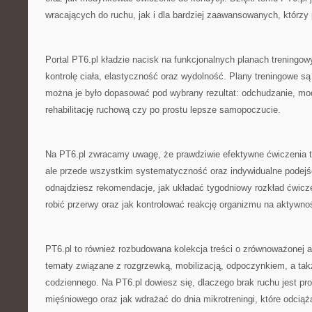
wracających do ruchu, jak i dla bardziej zaawansowanych, którzy
Portal PT6.pl kładzie nacisk na funkcjonalnych planach treningow
kontrolę ciała, elastyczność oraz wydolność. Plany treningowe są
można je było dopasować pod wybrany rezultat: odchudzanie, mod
rehabilitację ruchową czy po prostu lepsze samopoczucie.
Na PT6.pl zwracamy uwagę, że prawdziwie efektywne ćwiczenia to
ale przede wszystkim systematyczność oraz indywidualne podejśc
odnajdziesz rekomendacje, jak układać tygodniowy rozkład ćwiczeń
robić przerwy oraz jak kontrolować reakcję organizmu na aktywno
PT6.pl to również rozbudowana kolekcja treści o zrównoważonej
tematy związane z rozgrzewką, mobilizacją, odpoczynkiem, a ta
codziennego. Na PT6.pl dowiesz się, dlaczego brak ruchu jest pr
mięśniowego oraz jak wdrażać do dnia mikrotreningi, które odciąża