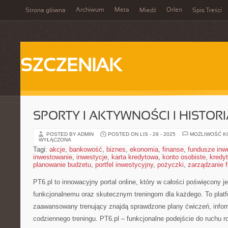
Archiwum
Meta
Orlen
Strona główna
Miedź
Spis Treści
SZCZENIAK
SPORTY I AKTYWNOŚCI I HISTORI
POSTED BY ADMIN
POSTED ON LIS - 29 - 2025
MOŻLIWOŚĆ 
WYŁĄCZONA
Tagi:
akcje
,
bankowość
,
biznes
,
ekonomia
,
finanse
,
fundusze inw
inwestowanie
,
inwestycje
,
karta kredytowa
,
konto osobiste
,
kredyt
planowanie budżetu
,
portfel inwestycyjny
,
pożyczki
,
zarządzanie 
PT6.pl to innowacyjny portal online, który w całości poświęcony je
funkcjonalnemu oraz skutecznym treningom dla każdego. To platf
zaawansowany trenujący znajdą sprawdzone plany ćwiczeń, infor
codziennego treningu. PT6.pl – funkcjonalne podejście do ruchu ro