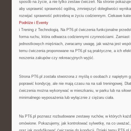
sposób na życie, a nie tylko zestaw ćwiczeń. Na stronie pokazuj
aby usprawnić sprawność ogólną, zmniejszyć dolegliwości wynikaj
rozwijać sprawność potrzebną w życiu codziennym. Ciekawe kateg
Podróże i Eventy
i Trening z Technologią. Na PT6.pl ćwiczenia funkcjonalne przeds
forma ruchu, która odtwarza codziennymi czynnościami. Zamiast 
jednostkowych mięśniach, zwracamy uwagę, jak ważna jest współp
temu ćwiczenia proponowane na PT6.pl są praktyczne, a ich efe
noszenia zakupów czy rekreacyjnych wyjść.
Strona PT6.pl została stworzona z myślą o osobach z napiętym gr
poprawić kondycję, ale nie mają czasu na na sali treningowej. Dl
ćwiczenia można wykonywać w mieszkaniu, w parku lub na siłowni
minimalnego wyposażenia lub wyłącznie z ciężaru ciała.
Na PT6.pl poznasz rozbudowane zestawy ruchów, w których każde
omówione. Pokazujemy, jak kontrolować sylwetkę, na co uważać,
oraz jak modyfikować ćwiczenie do kondycji. Dzięki temu PT6.pl 