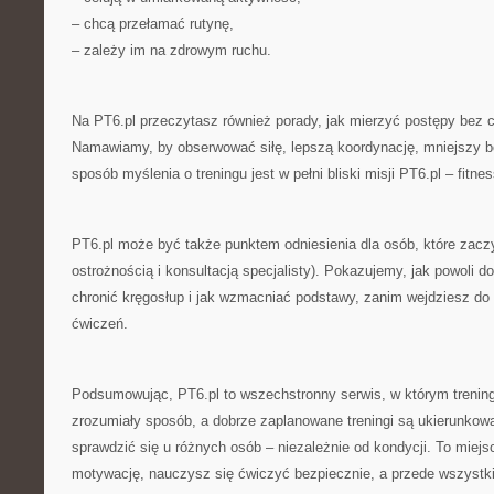
– chcą przełamać rutynę,
– zależy im na zdrowym ruchu.
Na PT6.pl przeczytasz również porady, jak mierzyć postępy bez c
Namawiamy, by obserwować siłę, lepszą koordynację, mniejszy ból
sposób myślenia o treningu jest w pełni bliski misji PT6.pl – fitn
PT6.pl może być także punktem odniesienia dla osób, które zaczy
ostrożnością i konsultacją specjalisty). Pokazujemy, jak powoli d
chronić kręgosłup i jak wzmacniać podstawy, zanim wejdziesz do
ćwiczeń.
Podsumowując, PT6.pl to wszechstronny serwis, w którym trening
zrozumiały sposób, a dobrze zaplanowane treningi są ukierunkow
sprawdzić się u różnych osób – niezależnie od kondycji. To miejs
motywację, nauczysz się ćwiczyć bezpiecznie, a przede wszystk