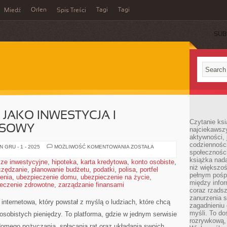
Orlen
Tagi
Tagi
Miedź
Spis Treści
SUB
JAKO INWESTYCJA I
Czytanie ksi
NSOWY
najciekawszy
aktywności, 
codzienności
NIERUCHOMOŚCI
 GRU - 1 - 2025
MOŻLIWOŚĆ KOMENTOWANIA
ZOSTAŁA
społeczności
JAKO
INWESTYCJA
książka nada
ze inwestycyjne
,
hipoteka
,
karta kredytowa
,
konto osobiste
,
I
niż większo
czędzanie
,
planowanie budżetu
,
podatki
,
polisa
LIFESTYLE
,
portfel
FINANSOWY
pełnym pośpi
enia
,
ubezpieczenie domu
,
ubezpieczenie na życie
,
między infor
eczenie zdrowotne
,
zarządzanie finansami
coraz rzadsz
zanurzenia si
nternetowa, który powstał z myślą o ludziach, które chcą
zagadnieniu 
myśli. To do
 osobistych pieniędzy. To platforma, gdzie w jednym serwisie
rozrywkową, 
domego pożyczania, spłacania rat oraz układania swoich