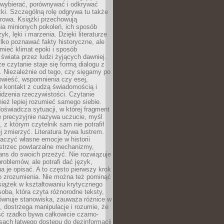
 wybierać, porównywać i odkrywać
żki. Szczególną rolę odgrywa tu także
rowa. Książki przechowują
ia minionych pokoleń, ich sposób
yk, lęki i marzenia. Dzięki literaturze
lko poznawać fakty historyczne, ale
mieć klimat epoki i sposób
świata przez ludzi żyjących dawniej.
że czytanie staje się formą dialogu z
. Niezależnie od tego, czy sięgamy po
owieść, wspomnienia czy esej,
 kontakt z cudzą świadomością i
dzenia rzeczywistości. Czytanie
eż lepiej rozumieć samego siebie.
oświadcza sytuacji, w której fragment
e precyzyjnie nazywa uczucie, myśl
, z którym czytelnik sam nie potrafił
j zmierzyć. Literatura bywa lustrem.
aczyć własne emocje w historii
ostrzec powtarzalne mechanizmy,
ns do swoich przeżyć. Nie rozwiązuje
roblemów, ale potrafi dać język,
 je opisać. A to często pierwszy krok
o zrozumienia. Nie można też pominąć
siążek w kształtowaniu krytycznego
oba, która czyta różnorodne teksty,
równuje stanowiska, zauważa różnice w
, dostrzega manipulacje i rozumie, że
ć rzadko bywa całkowicie czarno-
sach łatwego dostępu do dezinformacji