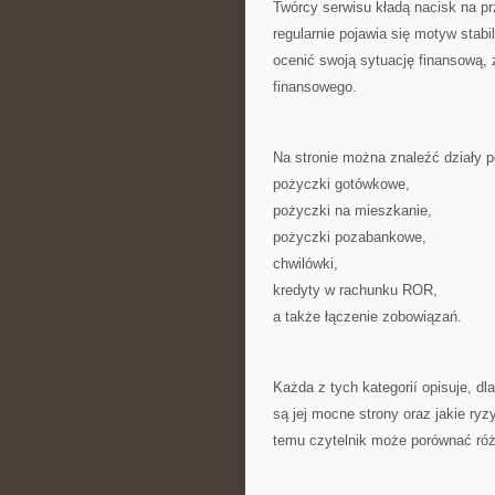
Twórcy serwisu kładą nacisk na p
regularnie pojawia się motyw stab
ocenić swoją sytuację finansową,
finansowego.
Na stronie można znaleźć działy
pożyczki gotówkowe,
pożyczki na mieszkanie,
pożyczki pozabankowe,
chwilówki,
kredyty w rachunku ROR,
a także łączenie zobowiązań.
Każda z tych kategorií opisuje, d
są jej mocne strony oraz jakie ry
temu czytelnik może porównać róż