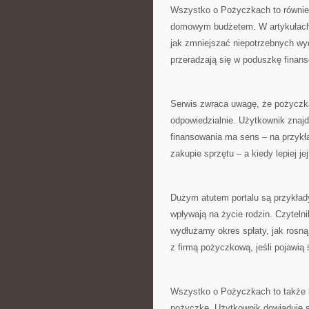
Wszystko o Pożyczkach to również
domowym budżetem. W artykułach p
jak zmniejszać niepotrzebnych wyd
przeradzają się w poduszkę finan
Serwis zwraca uwagę, że pożyczka
odpowiedzialnie. Użytkownik znajd
finansowania ma sens – na przykł
zakupie sprzętu – a kiedy lepiej je
Dużym atutem portalu są przykłady
wpływają na życie rodzin. Czyteln
wydłużamy okres spłaty, jak rosną
z firmą pożyczkową, jeśli pojawią s
Wszystko o Pożyczkach to także k
pożyczkę. Użytkownik dowiaduje 