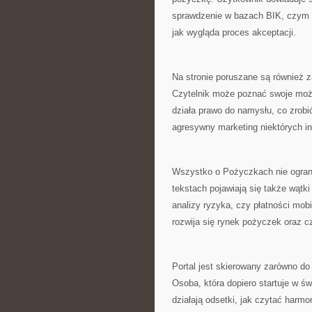
sprawdzenie w bazach BIK, czym ró
jak wygląda proces akceptacji.
Na stronie poruszane są również 
Czytelnik może poznać swoje możl
działa prawo do namysłu, co zrob
agresywny marketing niektórych ins
Wszystko o Pożyczkach nie ogran
tekstach pojawiają się także wątki
analizy ryzyka, czy płatności mob
rozwija się rynek pożyczek oraz c
Portal jest skierowany zarówno do
Osoba, która dopiero startuje w św
działają odsetki, jak czytać harm