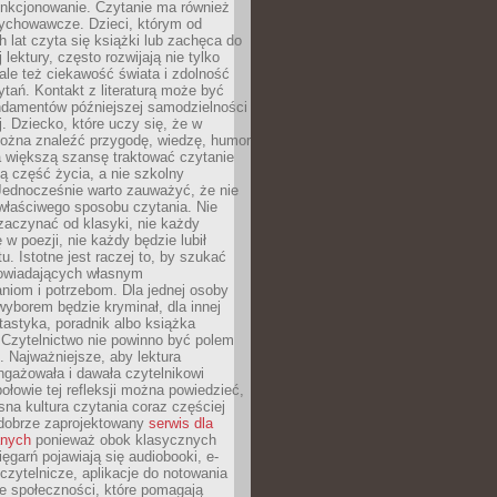
unkcjonowanie. Czytanie ma również
ychowawcze. Dzieci, którym od
 lat czyta się książki lub zachęca do
lektury, często rozwijają nie tylko
ale też ciekawość świata i zdolność
tań. Kontakt z literaturą może być
ndamentów późniejszej samodzielności
j. Dziecko, które uczy się, że w
ożna znaleźć przygodę, wiedzę, humor
a większą szansę traktować czytanie
ną część życia, a nie szkolny
Jednocześnie warto zauważyć, że nie
właściwego sposobu czytania. Nie
zaczynać od klasyki, nie każdy
 w poezji, nie każdy będzie lubił
ktu. Istotne jest raczej to, by szukać
owiadających własnym
niom i potrzebom. Dla jednej osoby
yborem będzie kryminał, dla innej
ntastyka, poradnik albo książka
 Czytelnictwo nie powinno być polem
 Najważniejsze, aby lektura
ngażowała i dawała czytelnikowi
ołowie tej refleksji można powiedzieć,
na kultura czytania coraz częściej
dobrze zaprojektowany
serwis dla
nych
ponieważ obok klasycznych
sięgarń pojawiają się audiobooki, e-
 czytelnicze, aplikacje do notowania
łe społeczności, które pomagają