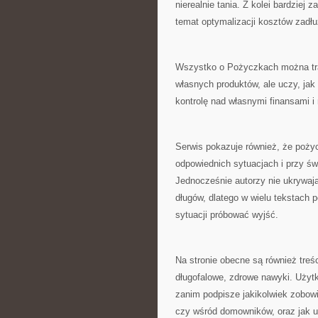
nierealnie tania. Z kolei bardziej
temat optymalizacji kosztów zadłu
Wszystko o Pożyczkach można trak
własnych produktów, ale uczy, jak
kontrolę nad własnymi finansami 
Serwis pokazuje również, że poży
odpowiednich sytuacjach i przy ś
Jednocześnie autorzy nie ukrywają
długów, dlatego w wielu tekstach p
sytuacji próbować wyjść.
Na stronie obecne są również tre
długofalowe, zdrowe nawyki. Użytk
zanim podpisze jakikolwiek zobowi
czy wśród domowników, oraz jak u