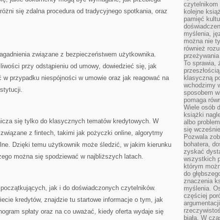
czytelnikom
żni się zdalna procedura od tradycyjnego spotkania, oraz
kolejne ksią
pamięć kultu
doświadczen
myślenia, jęz
można nie ty
również rozu
zagadnienia związane z bezpieczeństwem użytkownika.
przeżywania 
To sprawia, 
iwości przy odstąpieniu od umowy, dowiedzieć się, jak
przeszłością
ić w przypadku niespójności w umowie oraz jak reagować na
klasyczną p
wchodzimy w
tytucji.
sposobem wi
pomaga równi
Wiele osób d
książki nagl
icza się tylko do klasycznych tematów kredytowych. W
albo problem
się wcześnie
 związane z fintech, takimi jak pożyczki online, algorytmy
Pozwala zob
bohatera, d
ilne. Dzięki temu użytkownik może śledzić, w jakim kierunku
zyskać dysta
zego można się spodziewać w najbliższych latach.
wszystkich p
którym można
do głębszeg
znaczenia k
 początkujących, jak i do doświadczonych czytelników.
myślenia. Os
częściej po
iecie kredytów, znajdzie tu startowe informacje o tym, jak
argumentacji
rzeczywistoś
onogram spłaty oraz na co uważać, kiedy oferta wydaje się
biała. W cza