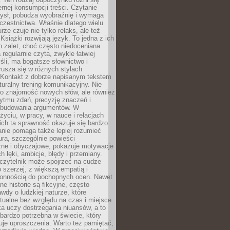
ernej konsumpcji treści. Czytanie
ysł, pobudza wyobraźnię i wymaga
zestnictwa. Właśnie dlatego wielu
urze czuje nie tylko relaks, ale też
Książki rozwijają język. To jedna z ich
 zalet, choć często niedoceniana.
 regularnie czyta, zwykle łatwiej
śli, ma bogatsze słownictwo i
rusza się w różnych stylach
 Kontakt z dobrze napisanym tekstem
aturalny trening komunikacyjny. Nie
 o znajomość nowych słów, ale również
ytmu zdań, precyzję znaczeń i
 budowania argumentów. W
yciu, w pracy, w nauce i relacjach
ich ta sprawność okazuje się bardzo
nie pomaga także lepiej rozumieć
tura, szczególnie powieści
zne i obyczajowe, pokazuje motywacje
h lęki, ambicje, błędy i przemiany.
czytelnik może spojrzeć na cudze
 szerzej, z większą empatią i
łonnością do pochopnych ocen. Nawet
ne historie są fikcyjne, często
awdy o ludzkiej naturze, które
tualne bez względu na czas i miejsce.
a uczy dostrzegania niuansów, a to
bardzo potrzebna w świecie, który
je uproszczenia. Warto też pamiętać,