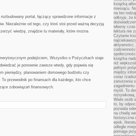
książką albo
miesiącu. Na
na ten rodza
rozbudowany portal, łączący sprawdzone informacje z
odkryje, że 
doświadczen
w. Niezależnie od tego, czy ktoś stoi przed ważną decyzją
własny czas.
zerzyć wiedzę, znajdzie tu materiały, które można
lektura nie z
Czytanie ksi
najciekawszy
aktywności, 
codzienności
społeczności
z merytorycznym podejściem, Wszystko o Pożyczkach staje
książka nada
niż większo
dwiedzać je ponownie zawsze wtedy, gdy pojawia się
pełnym pośpi
między infor
em pieniędzy, planowaniem domowego budżetu czy
coraz rzadsz
 To przewodnik po finansach dla każdego, kto chce
zanurzenia si
zagadnieniu 
zące zobowiązań finansowych.
myśli. To do
rozrywkową, 
Wiele osób s
to, by odpoc
pozwala oder
na chwilę we
historyczna
epok, litera
odległe miej
pomaga przy
perspektywy.