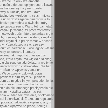
 szerzej, z większą empatią i
łonnością do pochopnych ocen. Nawet
ne historie są fikcyjne, często
awdy o ludzkiej naturze, które
tualne bez względu na czas i miejsce.
a uczy dostrzegania niuansów, a to
bardzo potrzebna w świecie, który
je uproszczenia. Warto też pamiętać,
orządkują wiedzę. W przeciwieństwie
rnetowych treści, które pojawiają się w
ich, urywanych komunikatów, książka
adzi czytelnika przez temat w sposób
ny. Pozwala zobaczyć szerszy
ozumieć zależności i wyciągnąć własne
yczy to zarówno literatury
kowej, jak i reportażu, eseju czy
soba, która czyta, ma większą szansę
 głębszego oglądu świata, a nie tylko
owierzchownych ciekawostek. Nie bez
st również wpływ czytania na
ę. Współczesny człowiek coraz
 problem z dłuższym skupieniem
dem są między innymi powiadomienia,
po przekazu, nadmiar bodźców i
nie do nieustannego przełączania się
iami. Książka działa inaczej.
cia w jeden tok myślenia, spokojnego
eści i cierpliwości. Z czasem regularna
 poprawić zdolność skupienia, a tym
ywnie wpływać na pracę, naukę i