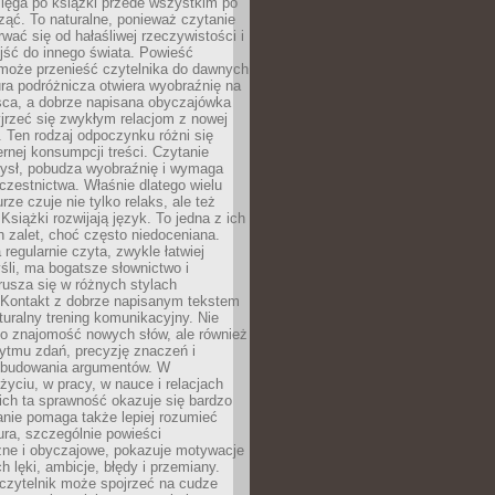
ięga po książki przede wszystkim po
ząć. To naturalne, ponieważ czytanie
wać się od hałaśliwej rzeczywistości i
jść do innego świata. Powieść
 może przenieść czytelnika do dawnych
tura podróżnicza otwiera wyobraźnię na
sca, a dobrze napisana obyczajówka
jrzeć się zwykłym relacjom z nowej
 Ten rodzaj odpoczynku różni się
ernej konsumpcji treści. Czytanie
ysł, pobudza wyobraźnię i wymaga
zestnictwa. Właśnie dlatego wielu
urze czuje nie tylko relaks, ale też
Książki rozwijają język. To jedna z ich
 zalet, choć często niedoceniana.
 regularnie czyta, zwykle łatwiej
śli, ma bogatsze słownictwo i
rusza się w różnych stylach
 Kontakt z dobrze napisanym tekstem
aturalny trening komunikacyjny. Nie
 o znajomość nowych słów, ale również
ytmu zdań, precyzję znaczeń i
 budowania argumentów. W
yciu, w pracy, w nauce i relacjach
ich ta sprawność okazuje się bardzo
nie pomaga także lepiej rozumieć
tura, szczególnie powieści
zne i obyczajowe, pokazuje motywacje
h lęki, ambicje, błędy i przemiany.
czytelnik może spojrzeć na cudze