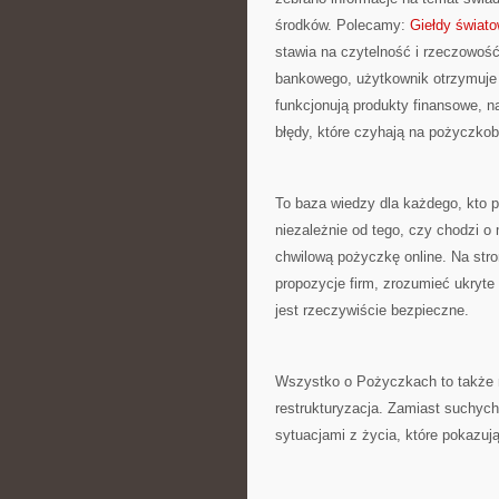
środków. Polecamy:
Giełdy świat
stawia na czytelność i rzeczowoś
bankowego, użytkownik otrzymuje 
funkcjonują produkty finansowe, 
błędy, które czyhają na pożyczkob
To baza wiedzy dla każdego, kto 
niezależnie od tego, czy chodzi 
chwilową pożyczkę online. Na stro
propozycje firm, zrozumieć ukryte
jest rzeczywiście bezpieczne.
Wszystko o Pożyczkach to także m
restrukturyzacja. Zamiast suchych 
sytuacjami z życia, które pokazują