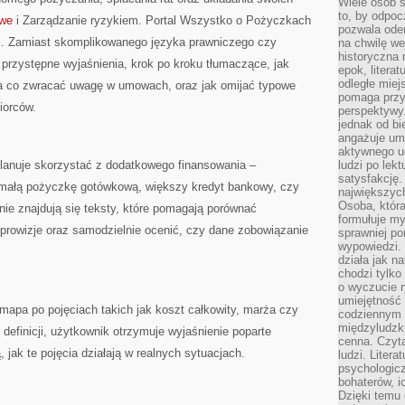
Wiele osób s
to, by odpoc
owe
i Zarządzanie ryzykiem. Portal Wszystko o Pożyczkach
pozwala oder
ć. Zamiast skomplikowanego języka prawniczego czy
na chwilę we
historyczna
przystępne wyjaśnienia, krok po kroku tłumaczące, jak
epok, litera
odległe miej
na co zwracać uwagę w umowach, oraz jak omijać typowe
pomaga przy
iorców.
perspektywy.
jednak od bi
angażuje um
aktywnego uc
planuje skorzystać z dodatkowego finansowania –
ludzi po lekt
satysfakcję. 
o małą pożyczkę gotówkową, większy kredyt bankowy, czy
największych
Osoba, która
nie znajdują się teksty, które pomagają porównać
formułuje my
 prowizje oraz samodzielnie ocenić, czy dane zobowiązanie
sprawniej po
wypowiedzi.
działa jak n
chodzi tylko
o wyczucie r
umiejętność
apa po pojęciach takich jak koszt całkowity, marża czy
codziennym ż
międzyludzk
definicji, użytkownik otrzymuje wyjaśnienie poparte
cenna. Czyta
, jak te pojęcia działają w realnych sytuacjach.
ludzi. Litera
psychologic
bohaterów, ic
Dzięki temu 