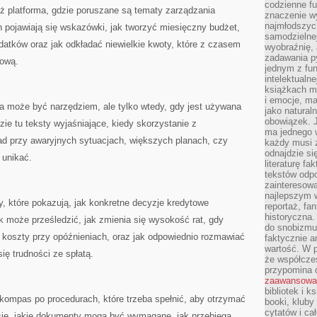
codzienne f
 platforma, gdzie poruszane są tematy zarządzania
znaczenie w
najmłodszych
ojawiają się wskazówki, jak tworzyć miesięczny budżet,
samodzielnej 
atków oraz jak odkładać niewielkie kwoty, które z czasem
wyobraźnię, 
zadawania py
sową.
jednym z fu
intelektualne
książkach m
i emocje, m
 może być narzędziem, ale tylko wtedy, gdy jest używana
jako natural
obowiązek. 
zie tu teksty wyjaśniające, kiedy skorzystanie z
ma jednego 
ad przy awaryjnych sytuacjach, większych planach, czy
każdy musi 
odnajdzie się
j unikać.
literaturę fa
tekstów odp
zainteresowa
najlepszym w
, które pokazują, jak konkretne decyzje kredytowe
reportaż, fa
historyczna.
ik może prześledzić, jak zmienia się wysokość rat, gdy
do snobizmu.
 koszty przy opóźnieniach, oraz jak odpowiednio rozmawiać
faktycznie a
wartość. W p
ię trudności ze spłatą.
że współczes
przypomina 
zaawansowa
bibliotek i k
ompas po procedurach, które trzeba spełnić, aby otrzymać
booki, kluby
cytatów i ca
się, jakie dokumenty mogą być wymagane, jak przebiega