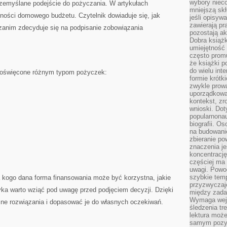
wybory nieco
rzemyślane podejście do pożyczania. W artykułach
mniejszą sk
ilności domowego budżetu. Czytelnik dowiaduje się, jak
jeśli opisywa
zawierają pr
 zanim zdecyduje się na podpisanie zobowiązania
pozostają ak
Dobra książk
umiejętność 
często promu
że książki p
do wielu inte
 poświęcone różnym typom pożyczek:
formie krótk
zwykle prow
uporządkowa
kontekst, zr
wnioski. Dot
popularnonau
biografii. O
na budowanie
zbieranie p
znaczenia je
koncentracj
częściej ma
uwagi. Powo
szybkie tem
la kogo dana forma finansowania może być korzystna, jakie
przyzwyczaje
zyka warto wziąć pod uwagę przed podjęciem decyzji. Dzięki
między zadan
Wymaga wejś
ne rozwiązania i dopasować je do własnych oczekiwań.
śledzenia tr
lektura może
samym pozyt