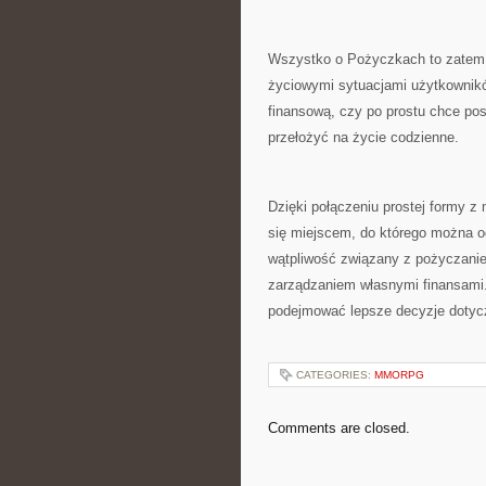
Wszystko o Pożyczkach to zatem 
życiowymi sytuacjami użytkownikó
finansową, czy po prostu chce pos
przełożyć na życie codzienne.
Dzięki połączeniu prostej formy 
się miejscem, do którego można o
wątpliwość związany z pożyczani
zarządzaniem własnymi finansami.
podejmować lepsze decyzje dotyc
CATEGORIES:
MMORPG
Comments are closed.