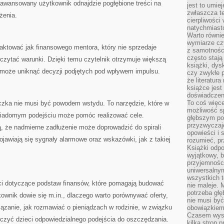
 zaawansowany użytkownik odnajdzie pogłębione treści na
jest to umie
zwłaszcza t
żenia.
cierpliwości
natychmiasto
Warto równi
wymiarze czy
tować jak finansowego mentora, który nie sprzedaje
z samotności
często stają
 czytać warunki. Dzięki temu czytelnik otrzymuje większą
książki, dys
i może uniknąć decyzji podjętych pod wpływem impulsu.
czy zwykłe 
że literatu
książce jest
doświadczen
To coś więce
czka nie musi być powodem wstydu. To narzędzie, które w
możliwość s
wiadomym podejściu może pomóc realizować cele.
głębszym poz
przyzwyczaje
, że nadmierne zadłużenie może doprowadzić do spirali
opowieści i 
ojawiają się sygnały alarmowe oraz wskazówki, jak z takiej
rozumieć, p
Książki odpo
wyjątkowy, b
przyjemnośc
uniwersalny
wszystkich 
ści dotyczące podstaw finansów, które pomagają budować
nie maleje. 
potrzeba głę
ownik dowie się m.in., dlaczego warto porównywać oferty,
nie musi być
ązanie, jak rozmawiać o pieniądzach w rodzinie, w związku
obowiązkiem
Czasem wyst
czyć dzieci odpowiedzialnego podejścia do oszczędzania.
kilka stron 