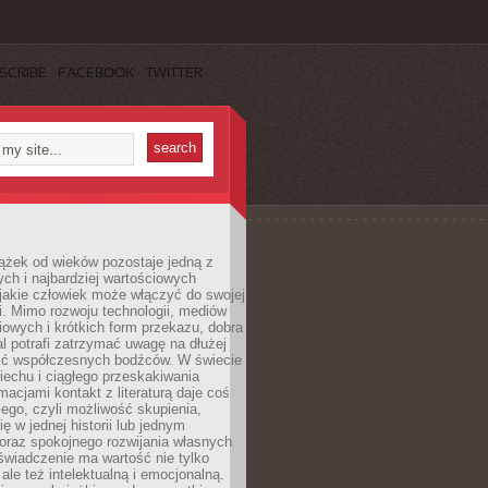
SCRIBE
FACEBOOK
TWITTER
ążek od wieków pozostaje jedną z
ch i najbardziej wartościowych
jakie człowiek może włączyć do swojej
. Mimo rozwoju technologii, mediów
owych i krótkich form przekazu, dobra
l potrafi zatrzymać uwagę na dłużej
ść współczesnych bodźców. W świecie
echu i ciągłego przeskakiwania
macjami kontakt z literaturą daje coś
ego, czyli możliwość skupienia,
ę w jednej historii lub jednym
oraz spokojnego rozwijania własnych
świadczenie ma wartość nie tylko
ale też intelektualną i emocjonalną.