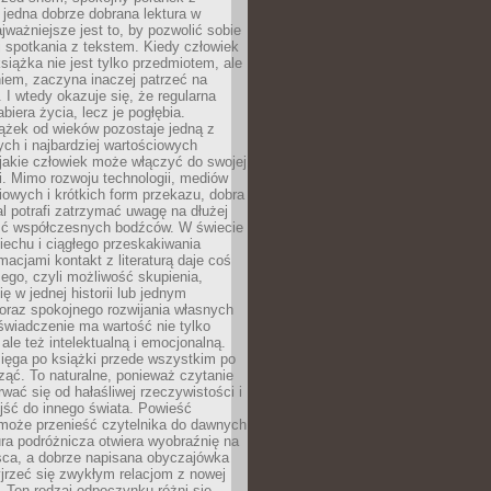
 jedna dobrze dobrana lektura w
jważniejsze jest to, by pozwolić sobie
j spotkania z tekstem. Kiedy człowiek
książka nie jest tylko przedmiotem, ale
iem, zaczyna inaczej patrzeć na
 I wtedy okazuje się, że regularna
abiera życia, lecz je pogłębia.
ążek od wieków pozostaje jedną z
ch i najbardziej wartościowych
jakie człowiek może włączyć do swojej
. Mimo rozwoju technologii, mediów
owych i krótkich form przekazu, dobra
l potrafi zatrzymać uwagę na dłużej
ść współczesnych bodźców. W świecie
echu i ciągłego przeskakiwania
macjami kontakt z literaturą daje coś
ego, czyli możliwość skupienia,
ę w jednej historii lub jednym
oraz spokojnego rozwijania własnych
świadczenie ma wartość nie tylko
ale też intelektualną i emocjonalną.
ięga po książki przede wszystkim po
ząć. To naturalne, ponieważ czytanie
wać się od hałaśliwej rzeczywistości i
jść do innego świata. Powieść
 może przenieść czytelnika do dawnych
tura podróżnicza otwiera wyobraźnię na
sca, a dobrze napisana obyczajówka
jrzeć się zwykłym relacjom z nowej
 Ten rodzaj odpoczynku różni się