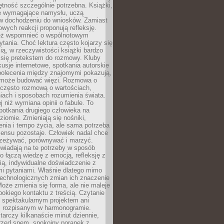
jętność szczególnie potrzebna. Książki,
e wymagające namysłu, uczą
 w dochodzeniu do wniosków. Zamiast
wych reakcji proponują refleksję.
eż wspomnieć o wspólnotowym
tania. Choć lektura często kojarzy się
ą, w rzeczywistości książki bardzo
 się pretekstem do rozmowy. Kluby
kusje internetowe, spotkania autorskie
polecenia między znajomymi pokazują,
ra może budować więzi. Rozmowa o
 często rozmową o wartościach,
iach i sposobach rozumienia świata.
j niż wymiana opinii o fabule. To
potkania drugiego człowieka na
iomie. Zmieniają się nośniki,
nia i tempo życia, ale sama potrzeba
sensu pozostaje. Człowiek nadal chce
rzeżywać, porównywać i marzyć.
wiadają na te potrzeby w sposób
o łączą wiedzę z emocją, refleksję z
ią, indywidualne doświadczenie z
mi pytaniami. Właśnie dlatego mimo
technologicznych zmian ich znaczenie
Może zmienia się forma, ale nie maleje
bokiego kontaktu z treścią. Czytanie
 spektakularnym projektem ani
 rozpisanym w harmonogramie.
arczy kilkanaście minut dziennie,
przed snem, spokojny poranek z