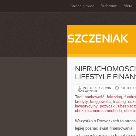
Archiwum
Meta
Strona główna
SZCZENIAK
NIERUCHOMOŚCI 
LIFESTYLE FINA
POSTED BY ADMIN
POSTED ON
WYŁĄCZONA
Tagi:
bankowość
,
faktoring
,
fundus
kredyty
,
księgowość
,
leasing
,
osz
inwestycyjny
,
pożyczki
,
ubezpiecz
ubezpieczenie samochodu
,
ubezpi
Wszystko o Pożyczkach to strona i
lepiej poznać świat finansowania i
zebrano informacje na temat świa