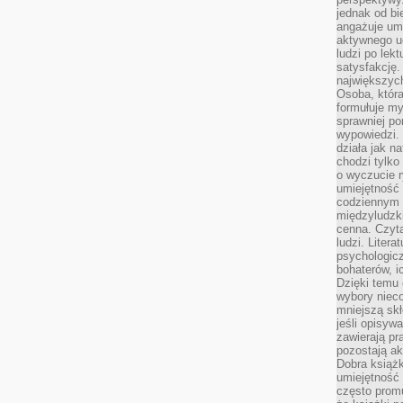
jednak od bi
angażuje um
aktywnego uc
ludzi po lekt
satysfakcję. 
największych
Osoba, która
formułuje my
sprawniej po
wypowiedzi.
działa jak n
chodzi tylko
o wyczucie r
umiejętność
codziennym ż
międzyludzk
cenna. Czyta
ludzi. Litera
psychologic
bohaterów, ic
Dzięki temu 
wybory nieco
mniejszą sk
jeśli opisywa
zawierają pr
pozostają ak
Dobra książk
umiejętność 
często promu