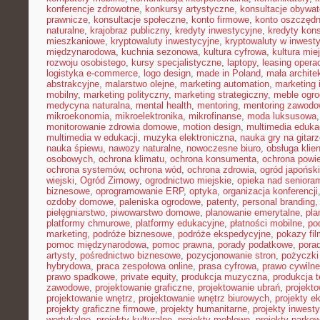
konferencje zdrowotne
,
konkursy artystyczne
,
konsultacje obywat
prawnicze
,
konsultacje społeczne
,
konto firmowe
,
konto oszczęd
naturalne
,
krajobraz publiczny
,
kredyty inwestycyjne
,
kredyty kon
mieszkaniowe
,
kryptowaluty inwestycyjne
,
kryptowaluty w inwest
międzynarodowa
,
kuchnia sezonowa
,
kultura cyfrowa
,
kultura mie
rozwoju osobistego
,
kursy specjalistyczne
,
laptopy
,
leasing opera
logistyka e-commerce
,
logo design
,
made in Poland
,
mała archite
abstrakcyjne
,
malarstwo olejne
,
marketing automation
,
marketing 
mobilny
,
marketing polityczny
,
marketing strategiczny
,
meble ogr
medycyna naturalna
,
mental health
,
mentoring
,
mentoring zawodo
mikroekonomia
,
mikroelektronika
,
mikrofinanse
,
moda luksusowa
monitorowanie zdrowia domowe
,
motion design
,
multimedia eduka
multimedia w edukacji
,
muzyka elektroniczna
,
nauka gry na gitar
nauka śpiewu
,
nawozy naturalne
,
nowoczesne biuro
,
obsługa klien
osobowych
,
ochrona klimatu
,
ochrona konsumenta
,
ochrona powie
ochrona systemów
,
ochrona wód
,
ochrona zdrowia
,
ogród japoński
wiejski
,
Ogród Zimowy
,
ogrodnictwo miejskie
,
opieka nad seniora
biznesowe
,
oprogramowanie ERP
,
optyka
,
organizacja konferencji
ozdoby domowe
,
paleniska ogrodowe
,
patenty
,
personal branding
pielęgniarstwo
,
piwowarstwo domowe
,
planowanie emerytalne
,
pla
platformy chmurowe
,
platformy edukacyjne
,
płatności mobilne
,
po
marketing
,
podróże biznesowe
,
podróże ekspedycyjne
,
pokazy fi
pomoc międzynarodowa
,
pomoc prawna
,
porady podatkowe
,
pora
artysty
,
pośrednictwo biznesowe
,
pozycjonowanie stron
,
pożyczki
hybrydowa
,
praca zespołowa online
,
prasa cyfrowa
,
prawo cywiln
prawo spadkowe
,
private equity
,
produkcja muzyczna
,
produkcja t
zawodowe
,
projektowanie graficzne
,
projektowanie ubrań
,
projekto
projektowanie wnętrz
,
projektowanie wnętrz biurowych
,
projekty e
projekty graficzne firmowe
,
projekty humanitarne
,
projekty inwest
wertykalne
,
projekty kulturalne
,
projekty meblowe
,
projekty parko