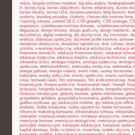
rodzin
,
bezpieczeństwo miejskie
,
big data analizy
,
biodegradowaln
A
,
biznes Azja
,
biznes data-driven
,
biznes edukacyjny
,
biznes eko
biznes lokalny
,
biznes USA
,
biżuteria premium
,
blog literacki
,
bra
osobisty
,
branding wizualny
,
chatboty
,
chmura obliczeniowa firmy
coaching zdrowia
,
content SEO
,
CSR globalny
,
CSR strategie
,
CS
experience
,
cyberbezpieczeństwo domowe
,
cyberbezpieczeństwo
degustacje
,
design firmowy
,
design graficzny
,
design meblarski
,
d
dezynfekcja
,
digital marketing
,
diy artystyczne
,
diy kosmetyki
,
di
wnętrza
,
dobrostan społeczny
,
docelowe profile klientów
,
domowe 
doradztwo dietetyczne
,
doradztwo ogrodnicze
,
druk cyfrowy
,
druka
szkolne
,
e-learning medyczny
,
edukacja artystyczna
,
edukacja ar
finansowa dorosłych
,
edukacja finansowa dzieci
,
edukacja hybry
edukacja medyczna
,
edukacja miejska
,
edukacja techniczna
,
edu
zdrowotna dzieci
,
ekologia miejska
,
ekologia społeczna
,
ekologic
społeczna
,
elektromobilność
,
elektronika medyczna
,
elektronika 
energia jądrowa
,
energia solarna
,
event video
,
eventy biznesowe
,
kulturalne
,
eventy polityczne
,
eventy społeczne
,
eventy sportowe
show
,
festiwale nauki
,
film animowany
,
film krótkometrażowy
,
fin
korporacyjne
,
finanse publiczne
,
finansowanie nauki
,
firewall
,
foto
dziecięca
,
fotografia kulinarna
,
fotografia ślubna
,
fotografia sport
fundusze inkubacyjne
,
gadżety biurowe
,
galeria internetowa
,
globa
gospodarka globalna
,
gospodarka komunalna
,
grafika interaktywn
grafika użytkowa
,
gry edukacyjne mobilne
,
gry edukacyjne offline
produkty
,
hobby kreatywne
,
hobby ogrodnicze
,
hotele biznesowe
,
influencer marketing kampanie
,
infrastruktura cyfrowa
,
infrastrukt
startupów
,
inspiracje wnętrzarskie
,
instalacje artystyczne
,
inwesto
inwestycje biurowe
,
inwestycje ekologiczne
,
inwestycje społeczne
jastrzębie inwestycyjne
,
kampanie edukacyjne
,
kampanie społecz
kapitał obrotowy
,
kluby czytelnicze
,
know-how
,
kodeks etyczny
,
k
komputery mobilne
,
komunikacja interpersonalna
,
komunikatory
,
k