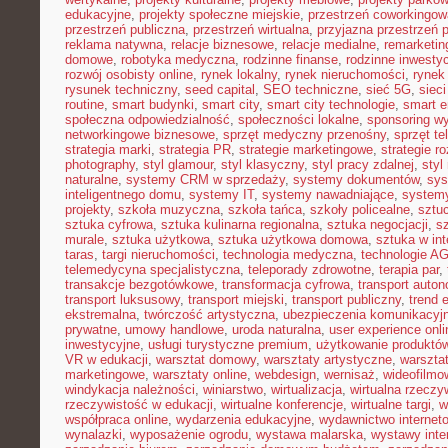
edukacyjne
,
projekty społeczne miejskie
,
przestrzeń coworkingow
przestrzeń publiczna
,
przestrzeń wirtualna
,
przyjazna przestrzeń 
reklama natywna
,
relacje biznesowe
,
relacje medialne
,
remarketin
domowe
,
robotyka medyczna
,
rodzinne finanse
,
rodzinne inwestyc
rozwój osobisty online
,
rynek lokalny
,
rynek nieruchomości
,
rynek
rysunek techniczny
,
seed capital
,
SEO techniczne
,
sieć 5G
,
siec
routine
,
smart budynki
,
smart city
,
smart city technologie
,
smart e
społeczna odpowiedzialność
,
społeczności lokalne
,
sponsoring w
networkingowe biznesowe
,
sprzęt medyczny przenośny
,
sprzęt te
strategia marki
,
strategia PR
,
strategie marketingowe
,
strategie r
photography
,
styl glamour
,
styl klasyczny
,
styl pracy zdalnej
,
styl
naturalne
,
systemy CRM w sprzedaży
,
systemy dokumentów
,
sys
inteligentnego domu
,
systemy IT
,
systemy nawadniające
,
systemy
projekty
,
szkoła muzyczna
,
szkoła tańca
,
szkoły policealne
,
sztuc
sztuka cyfrowa
,
sztuka kulinarna regionalna
,
sztuka negocjacji
,
sz
murale
,
sztuka użytkowa
,
sztuka użytkowa domowa
,
sztuka w int
taras
,
targi nieruchomości
,
technologia medyczna
,
technologie A
telemedycyna specjalistyczna
,
teleporady zdrowotne
,
terapia par
,
transakcje bezgotówkowe
,
transformacja cyfrowa
,
transport auto
transport luksusowy
,
transport miejski
,
transport publiczny
,
trend 
ekstremalna
,
twórczość artystyczna
,
ubezpieczenia komunikacyj
prywatne
,
umowy handlowe
,
uroda naturalna
,
user experience onli
inwestycyjne
,
usługi turystyczne premium
,
użytkowanie produktó
VR w edukacji
,
warsztat domowy
,
warsztaty artystyczne
,
warsztat
marketingowe
,
warsztaty online
,
webdesign
,
wernisaż
,
wideofilmo
windykacja należności
,
winiarstwo
,
wirtualizacja
,
wirtualna rzeczy
rzeczywistość w edukacji
,
wirtualne konferencje
,
wirtualne targi
,
w
współpraca online
,
wydarzenia edukacyjne
,
wydawnictwo internet
wynalazki
,
wyposażenie ogrodu
,
wystawa malarska
,
wystawy inte