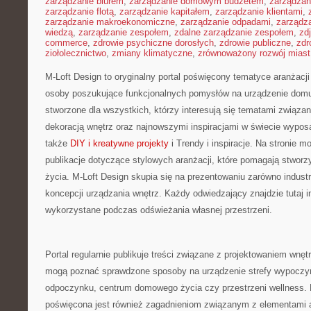
zarządzanie biurem
,
zarządzanie domowym budżetem
,
zarządzan
zarządzanie flotą
,
zarządzanie kapitałem
,
zarządzanie klientami
,
zarządzanie makroekonomiczne
,
zarządzanie odpadami
,
zarządz
wiedzą
,
zarządzanie zespołem
,
zdalne zarządzanie zespołem
,
zd
commerce
,
zdrowie psychiczne dorosłych
,
zdrowie publiczne
,
zdr
ziołolecznictwo
,
zmiany klimatyczne
,
zrównoważony rozwój miast
M-Loft Design to oryginalny portal poświęcony tematyce aranżacji 
osoby poszukujące funkcjonalnych pomysłów na urządzenie domu 
stworzone dla wszystkich, którzy interesują się tematami związa
dekoracją wnętrz oraz najnowszymi inspiracjami w świecie wyposa
także
DIY i kreatywne projekty
i Trendy i inspiracje. Na stronie 
publikacje dotyczące stylowych aranżacji, które pomagają stworz
życia. M-Loft Design skupia się na prezentowaniu zarówno industr
koncepcji urządzania wnętrz. Każdy odwiedzający znajdzie tutaj i
wykorzystane podczas odświeżania własnej przestrzeni.
Portal regularnie publikuje treści związane z projektowaniem wnętr
mogą poznać sprawdzone sposoby na urządzenie strefy wypoczy
odpoczynku, centrum domowego życia czy przestrzeni wellness. D
poświęcona jest również zagadnieniom związanym z elementami a