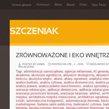
Archiwum
Meta
Orlen
Strona główna
Miedź
Spis Treści
SZCZENIAK
ZRÓWNOWAŻONE I EKO WNĘTR
POSTED BY ADMIN
POSTED ON CZE - 1 - 2026
MOŻLIWOŚĆ K
WYŁĄCZONA
Tagi:
administracja samorządowa
,
agencje reklamowe
,
AI genera
akademia
,
akcesoria ogrodnicze
,
aktywizm ekologiczny
,
aktywizm
twórcza
,
akustyka wnętrz
,
altana
,
altany ogrodowe
,
analityka inte
analiza budżetu
,
analiza cyfrowa
,
analiza ekonomiczna
,
analiza p
analiza prawna
,
analiza prawna nieruchomości
,
analiza sprzedaży
animacje edukacyjne
,
aplikacje dietetyczne
,
aplikacje edukacyjne
aranżacja przestrzeni biurowej
,
aranżacje tarasowe
,
arbitraż
,
archi
miejska
,
architektura miejska nowoczesna
,
architektura ogrodowa
sztuki
,
automatyczna księgowość
,
automatyzacja domowa
,
back
marketingowe
,
badania opinii publicznej
,
bankowość cyfrowa
,
ban
klientów
,
bezpieczeństwo domowe
,
bezpieczeństwo finansowe
,
be