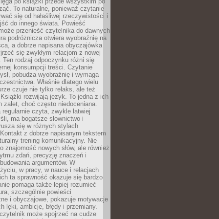
ięga po książki przede wszystkim po
ząć. To naturalne, ponieważ czytanie
wać się od hałaśliwej rzeczywistości i
jść do innego świata. Powieść
 może przenieść czytelnika do dawnych
tura podróżnicza otwiera wyobraźnię na
sca, a dobrze napisana obyczajówka
jrzeć się zwykłym relacjom z nowej
 Ten rodzaj odpoczynku różni się
ernej konsumpcji treści. Czytanie
ysł, pobudza wyobraźnię i wymaga
zestnictwa. Właśnie dlatego wielu
urze czuje nie tylko relaks, ale też
Książki rozwijają język. To jedna z ich
 zalet, choć często niedoceniana.
 regularnie czyta, zwykle łatwiej
śli, ma bogatsze słownictwo i
rusza się w różnych stylach
 Kontakt z dobrze napisanym tekstem
aturalny trening komunikacyjny. Nie
 o znajomość nowych słów, ale również
ytmu zdań, precyzję znaczeń i
 budowania argumentów. W
yciu, w pracy, w nauce i relacjach
ich ta sprawność okazuje się bardzo
nie pomaga także lepiej rozumieć
tura, szczególnie powieści
zne i obyczajowe, pokazuje motywacje
h lęki, ambicje, błędy i przemiany.
czytelnik może spojrzeć na cudze