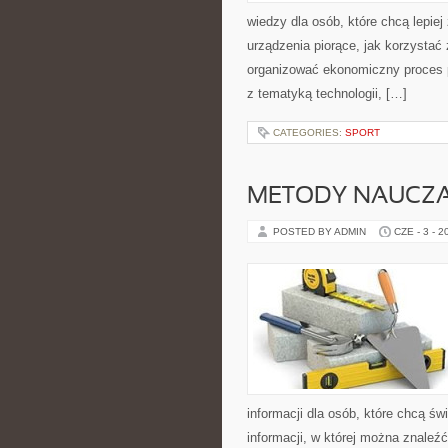
wiedzy dla osób, które chcą lepiej
urządzenia piorące, jak korzystać 
organizować ekonomiczny proces p
z tematyką technologii, […]
CATEGORIES:
SPORT
METODY NAUCZA
POSTED BY ADMIN
CZE - 3 - 2
informacji dla osób, które chcą ś
informacji, w której można znaleź