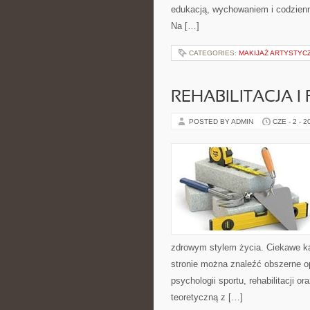
edukacją, wychowaniem i codzien
Na […]
CATEGORIES:
MAKIJAŻ ARTYSTYC
REHABILITACJA I
POSTED BY ADMIN
CZE - 2 - 2
zdrowym stylem życia. Ciekawe kate
stronie można znaleźć obszerne o
psychologii sportu, rehabilitacji 
teoretyczną z […]