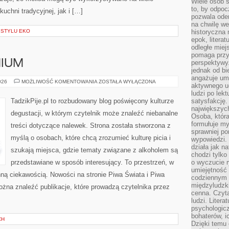
Wiele osób s
to, by odpoc
chni tradycyjnej, jak i […]
pozwala oder
na chwilę we
 STYLU EKO
historyczna
epok, litera
odległe miej
pomaga przy
IUM
perspektywy.
jednak od bi
angażuje um
ALKOHOLE
026
MOŻLIWOŚĆ KOMENTOWANIA
ZOSTAŁA WYŁĄCZONA
aktywnego uc
PREMIUM
ludzi po lekt
TadzikPije.pl to rozbudowany blog poświęcony kulturze
satysfakcję. 
największych
degustacji, w którym czytelnik może znaleźć niebanalne
Osoba, która
formułuje my
treści dotyczące nalewek. Strona została stworzona z
sprawniej po
myślą o osobach, które chcą zrozumieć kulturę picia i
wypowiedzi.
działa jak n
szukają miejsca, gdzie tematy związane z alkoholem są
chodzi tylko
przedstawiane w sposób interesujący. To przestrzeń, w
o wyczucie r
umiejętność
enną ciekawością. Nowości na stronie Piwa Świata i Piwa
codziennym ż
międzyludzk
można znaleźć publikacje, które prowadzą czytelnika przez
cenna. Czyta
ludzi. Litera
psychologic
bohaterów, ic
CH
Dzięki temu 