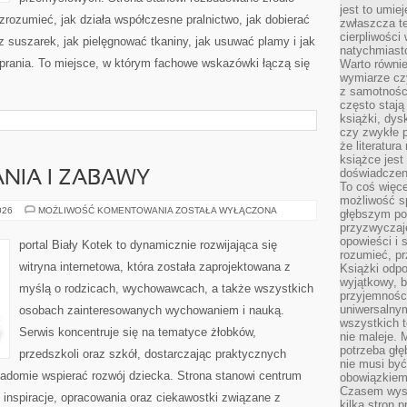
jest to umie
 zrozumieć, jak działa współczesne pralnictwo, jak dobierać
zwłaszcza t
cierpliwości
z suszarek, jak pielęgnować tkaniny, jak usuwać plamy i jak
natychmiasto
rania. To miejsce, w którym fachowe wskazówki łączą się
Warto równi
wymiarze czy
z samotności
często stają
książki, dys
czy zwykłe 
że literatu
książce jest
doświadczen
NIA I ZABAWY
To coś więce
możliwość s
METODY
026
MOŻLIWOŚĆ KOMENTOWANIA
ZOSTAŁA WYŁĄCZONA
głębszym poz
NAUCZANIA
przyzwyczaje
I
ZABAWY
opowieści i 
portal Biały Kotek to dynamicznie rozwijająca się
rozumieć, p
witryna internetowa, która została zaprojektowana z
Książki odpo
wyjątkowy, b
myślą o rodzicach, wychowawcach, a także wszystkich
przyjemnośc
uniwersalny
osobach zainteresowanych wychowaniem i nauką.
wszystkich 
Serwis koncentruje się na tematyce żłobków,
nie maleje. 
potrzeba głę
przedszkoli oraz szkół, dostarczając praktycznych
nie musi być
wiadomie wspierać rozwój dziecka. Strona stanowi centrum
obowiązkiem
Czasem wyst
ć inspiracje, opracowania oraz ciekawostki związane z
kilka stron 