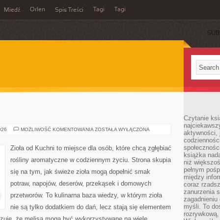
Orlen
Tagi
Tagi
Miedź
Spis Treści
SUB
Czytanie ksi
najciekawszy
ZIOŁA
026
MOŻLIWOŚĆ KOMENTOWANIA
ZOSTAŁA WYŁĄCZONA
aktywności, 
W
codzienności
KUCHNI
społeczności
Zioła od Kuchni to miejsce dla osób, które chcą zgłębiać
książka nada
rośliny aromatyczne w codziennym życiu. Strona skupia
niż większo
pełnym pośpi
się na tym, jak świeże zioła mogą dopełnić smak
między infor
potraw, napojów, deserów, przekąsek i domowych
coraz rzadsz
zanurzenia si
przetworów. To kulinarna baza wiedzy, w którym zioła
zagadnieniu 
myśli. To do
nie są tylko dodatkiem do dań, lecz stają się elementem
rozrywkową, 
azuje, że melisa mogą być wykorzystywane na wiele