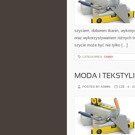
szyciem, doborem tkanin, wykony
oraz wykorzystywaniem różnych tec
szycie może być nie tylko […]
CATEGORIES:
CHINY
MODA I TEKSTYL
POSTED BY ADMIN
CZE - 4 - 2