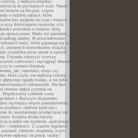
 szerzej, z większą empatią i
łonnością do pochopnych ocen. Nawet
ne historie są fikcyjne, często
awdy o ludzkiej naturze, które
tualne bez względu na czas i miejsce.
a uczy dostrzegania niuansów, a to
bardzo potrzebna w świecie, który
je uproszczenia. Warto też pamiętać,
orządkują wiedzę. W przeciwieństwie
rnetowych treści, które pojawiają się w
ich, urywanych komunikatów, książka
adzi czytelnika przez temat w sposób
ny. Pozwala zobaczyć szerszy
ozumieć zależności i wyciągnąć własne
yczy to zarówno literatury
kowej, jak i reportażu, eseju czy
soba, która czyta, ma większą szansę
 głębszego oglądu świata, a nie tylko
owierzchownych ciekawostek. Nie bez
st również wpływ czytania na
ę. Współczesny człowiek coraz
 problem z dłuższym skupieniem
dem są między innymi powiadomienia,
po przekazu, nadmiar bodźców i
nie do nieustannego przełączania się
iami. Książka działa inaczej.
cia w jeden tok myślenia, spokojnego
eści i cierpliwości. Z czasem regularna
 poprawić zdolność skupienia, a tym
ywnie wpływać na pracę, naukę i