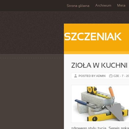
Archiwum
Meta
Strona główna
SZCZENIAK
ZIOŁA W KUCHNI
POSTED BY ADMIN
CZE - 7 - 2
zdrowego stylu życia. Serwis pok