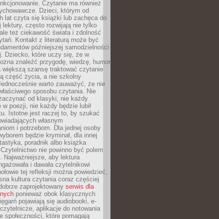
unkcjonowanie. Czytanie ma również
ychowawcze. Dzieci, którym od
 lat czyta się książki lub zachęca do
lektury, często rozwijają nie tylko
ale też ciekawość świata i zdolność
tań. Kontakt z literaturą może być
ndamentów późniejszej samodzielności
j. Dziecko, które uczy się, że w
ożna znaleźć przygodę, wiedzę, humor
a większą szansę traktować czytanie
ną część życia, a nie szkolny
Jednocześnie warto zauważyć, że nie
właściwego sposobu czytania. Nie
zaczynać od klasyki, nie każdy
 w poezji, nie każdy będzie lubił
ktu. Istotne jest raczej to, by szukać
owiadających własnym
niom i potrzebom. Dla jednej osoby
yborem będzie kryminał, dla innej
ntastyka, poradnik albo książka
 Czytelnictwo nie powinno być polem
 Najważniejsze, aby lektura
ngażowała i dawała czytelnikowi
ołowie tej refleksji można powiedzieć,
na kultura czytania coraz częściej
dobrze zaprojektowany
serwis dla
nych
ponieważ obok klasycznych
sięgarń pojawiają się audiobooki, e-
 czytelnicze, aplikacje do notowania
łe społeczności, które pomagają