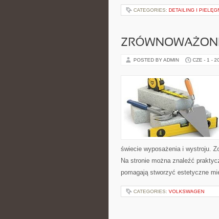
CATEGORIES:
DETAILING I PIELĘ
ZRÓWNOWAŻONE
POSTED BY ADMIN
CZE - 1 - 2
świecie wyposażenia i wystroju. Zo
Na stronie można znaleźć praktycz
pomagają stworzyć estetyczne mie
CATEGORIES:
VOLKSWAGEN