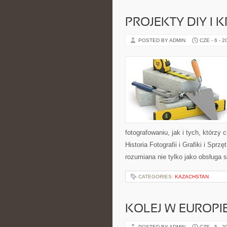
PROJEKTY DIY I 
POSTED BY ADMIN
CZE - 6 - 2
fotografowaniu, jak i tych, którzy
Historia Fotografii i Grafiki i Spr
rozumiana nie tylko jako obsługa s
CATEGORIES:
KAZACHSTAN
KOLEJ W EUROPI
POSTED BY ADMIN
CZE - 5 - 2