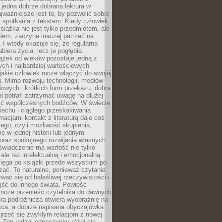
 jedna dobrze dobrana lektura w
jważniejsze jest to, by pozwolić sobie
j spotkania z tekstem. Kiedy człowiek
książka nie jest tylko przedmiotem, ale
iem, zaczyna inaczej patrzeć na
 I wtedy okazuje się, że regularna
abiera życia, lecz je pogłębia.
ążek od wieków pozostaje jedną z
ch i najbardziej wartościowych
jakie człowiek może włączyć do swojej
. Mimo rozwoju technologii, mediów
owych i krótkich form przekazu, dobra
l potrafi zatrzymać uwagę na dłużej
ść współczesnych bodźców. W świecie
echu i ciągłego przeskakiwania
macjami kontakt z literaturą daje coś
ego, czyli możliwość skupienia,
ę w jednej historii lub jednym
oraz spokojnego rozwijania własnych
świadczenie ma wartość nie tylko
ale też intelektualną i emocjonalną.
ięga po książki przede wszystkim po
ząć. To naturalne, ponieważ czytanie
wać się od hałaśliwej rzeczywistości i
jść do innego świata. Powieść
 może przenieść czytelnika do dawnych
tura podróżnicza otwiera wyobraźnię na
sca, a dobrze napisana obyczajówka
jrzeć się zwykłym relacjom z nowej
 Ten rodzaj odpoczynku różni się