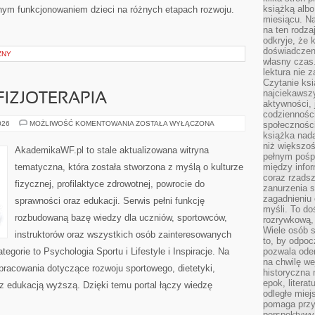
książką albo
nym funkcjonowaniem dzieci na różnych etapach rozwoju.
miesiącu. Na
na ten rodza
odkryje, że 
doświadczen
ZNY
własny czas.
lektura nie z
Czytanie ksi
najciekawszy
 FIZJOTERAPIA
aktywności, 
codzienności
REHABILITACJA
026
MOŻLIWOŚĆ KOMENTOWANIA
ZOSTAŁA WYŁĄCZONA
społeczności
I
książka nada
FIZJOTERAPIA
niż większo
AkademikaWF.pl to stale aktualizowana witryna
pełnym pośpi
tematyczna, która została stworzona z myślą o kulturze
między infor
coraz rzadsz
fizycznej, profilaktyce zdrowotnej, powrocie do
zanurzenia si
zagadnieniu 
sprawności oraz edukacji. Serwis pełni funkcję
myśli. To do
rozbudowaną bazę wiedzy dla uczniów, sportowców,
rozrywkową, 
Wiele osób s
instruktorów oraz wszystkich osób zainteresowanych
to, by odpoc
gorie to Psychologia Sportu i Lifestyle i Inspiracje. Na
pozwala oder
na chwilę we
pracowania dotyczące rozwoju sportowego, dietetyki,
historyczna
epok, litera
oraz edukacją wyższą. Dzięki temu portal łączy wiedzę
odległe miej
pomaga przy
perspektywy.