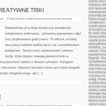
wybory nieco
mniejszą sk
jeśli opisywa
KREATYWNE TRIKI
zawierają pr
pozostają ak
Dobra książk
PROJEKTY
026
MOŻLIWOŚĆ KOMENTOWANIA
ZOSTAŁA WYŁĄCZONA
DIY
umiejętność 
I
często promu
KREATYWNE
MalwinaAtras.pl to blog tematyczny poświęcony
TRIKI
że książki p
do wielu inte
świadomemu kadrowaniu, cyfrowemu poprawianiu zdjęć
formie krótk
oraz projektowaniu graficznemu. To witryna, w której
zwykle prow
uporządkowa
fascynacja światem kadrów łączy się z poradnikowym
kontekst, zr
podejściem. Strona może zainteresować zarówno
wnioski. Dot
popularnonau
osoby, które dopiero stawiają pierwsze kroki w
biografii. O
na budowanie
 chcą poszerzać wiedzę o obrazie cyfrowym. Kategorie:
zbieranie p
zęt i Akcesoria. Głównym tematem strony jest świat fotografii,
znaczenia je
koncentracj
przętu fotograficznego, ale […]
częściej ma
uwagi. Powo
szybkie tem
przyzwyczaje
między zadan
Wymaga wejś
E
śledzenia tr
lektura może
samym pozyt
KOLEJ
026
MOŻLIWOŚĆ KOMENTOWANIA
ZOSTAŁA WYŁĄCZONA