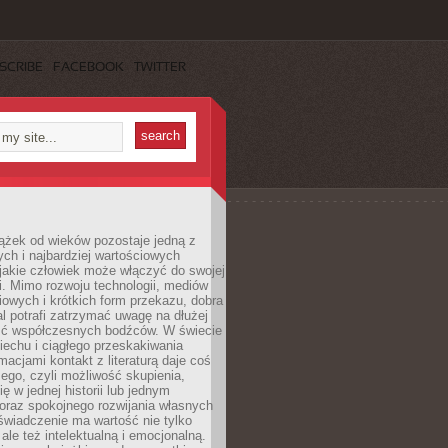
SCRIBE
FACEBOOK
TWITTER
ążek od wieków pozostaje jedną z
ch i najbardziej wartościowych
jakie człowiek może włączyć do swojej
. Mimo rozwoju technologii, mediów
owych i krótkich form przekazu, dobra
l potrafi zatrzymać uwagę na dłużej
ść współczesnych bodźców. W świecie
echu i ciągłego przeskakiwania
macjami kontakt z literaturą daje coś
ego, czyli możliwość skupienia,
ę w jednej historii lub jednym
oraz spokojnego rozwijania własnych
świadczenie ma wartość nie tylko
ale też intelektualną i emocjonalną.