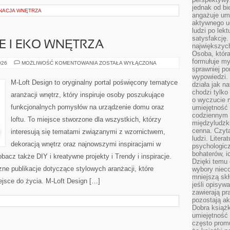
jednak od bi
GNACJA WNĘTRZA
angażuje um
aktywnego uc
ludzi po lekt
satysfakcję. 
 I EKO WNĘTRZA
największych
Osoba, która
formułuje my
ZRÓWNOWAŻONE
026
MOŻLIWOŚĆ KOMENTOWANIA
ZOSTAŁA WYŁĄCZONA
I
sprawniej po
EKO
wypowiedzi.
WNĘTRZA
M-Loft Design to oryginalny portal poświęcony tematyce
działa jak n
chodzi tylko
aranżacji wnętrz, który inspiruje osoby poszukujące
o wyczucie r
funkcjonalnych pomysłów na urządzenie domu oraz
umiejętność
codziennym ż
loftu. To miejsce stworzone dla wszystkich, którzy
międzyludzk
cenna. Czyta
interesują się tematami związanymi z wzornictwem,
ludzi. Litera
dekoracją wnętrz oraz najnowszymi inspiracjami w
psychologic
bohaterów, ic
bacz także DIY i kreatywne projekty i Trendy i inspiracje.
Dzięki temu 
ne publikacje dotyczące stylowych aranżacji, które
wybory nieco
mniejszą sk
jsce do życia. M-Loft Design […]
jeśli opisywa
zawierają pr
pozostają ak
Dobra książk
umiejętność 
często promu