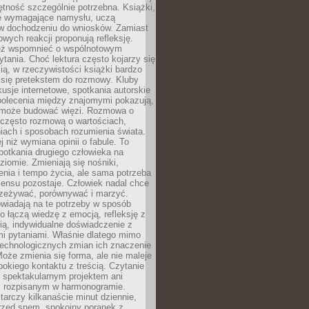
jętność szczególnie potrzebna. Książki,
e wymagające namysłu, uczą
 w dochodzeniu do wniosków. Zamiast
wych reakcji proponują refleksję.
eż wspomnieć o wspólnotowym
tania. Choć lektura często kojarzy się
ą, w rzeczywistości książki bardzo
 się pretekstem do rozmowy. Kluby
kusje internetowe, spotkania autorskie
polecenia między znajomymi pokazują,
ra może budować więzi. Rozmowa o
 często rozmową o wartościach,
iach i sposobach rozumienia świata.
j niż wymiana opinii o fabule. To
potkania drugiego człowieka na
iomie. Zmieniają się nośniki,
nia i tempo życia, ale sama potrzeba
sensu pozostaje. Człowiek nadal chce
rzeżywać, porównywać i marzyć.
wiadają na te potrzeby w sposób
o łączą wiedzę z emocją, refleksję z
ią, indywidualne doświadczenie z
mi pytaniami. Właśnie dlatego mimo
technologicznych zmian ich znaczenie
Może zmienia się forma, ale nie maleje
bokiego kontaktu z treścią. Czytanie
 spektakularnym projektem ani
 rozpisanym w harmonogramie.
arczy kilkanaście minut dziennie,
przed snem, spokojny poranek z