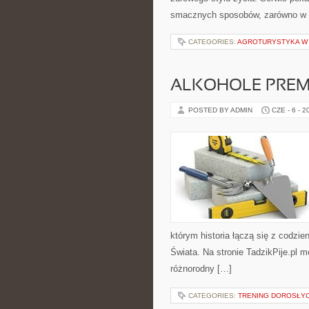
smacznych sposobów, zarówno w ku
CATEGORIES:
AGROTURYSTYKA W
ALKOHOLE PREM
POSTED BY ADMIN
CZE - 6 - 2
którym historia łączą się z codzi
Świata. Na stronie TadzikPije.pl 
różnorodny […]
CATEGORIES:
TRENING DOROSŁY