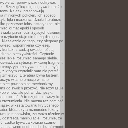
 wybierać, porównywać i odkrywać
żki. Szczególną rolę odgrywa tu także
rowa. Książki przechowują
ia minionych pokoleń, ich sposób
yk, lęki i marzenia. Dzięki literaturze
lko poznawać fakty historyczne, ale
mieć klimat epoki i sposób
świata przez ludzi żyjących dawniej.
że czytanie staje się formą dialogu z
. Niezależnie od tego, czy sięgamy po
owieść, wspomnienia czy esej,
 kontakt z cudzą świadomością i
dzenia rzeczywistości. Czytanie
eż lepiej rozumieć samego siebie.
oświadcza sytuacji, w której fragment
e precyzyjnie nazywa uczucie, myśl
, z którym czytelnik sam nie potrafił
j zmierzyć. Literatura bywa lustrem.
aczyć własne emocje w historii
ostrzec powtarzalne mechanizmy,
ns do swoich przeżyć. Nie rozwiązuje
roblemów, ale potrafi dać język,
 je opisać. A to często pierwszy krok
o zrozumienia. Nie można też pominąć
siążek w kształtowaniu krytycznego
oba, która czyta różnorodne teksty,
równuje stanowiska, zauważa różnice w
, dostrzega manipulacje i rozumie, że
ć rzadko bywa całkowicie czarno-
sach łatwego dostępu do dezinformacji