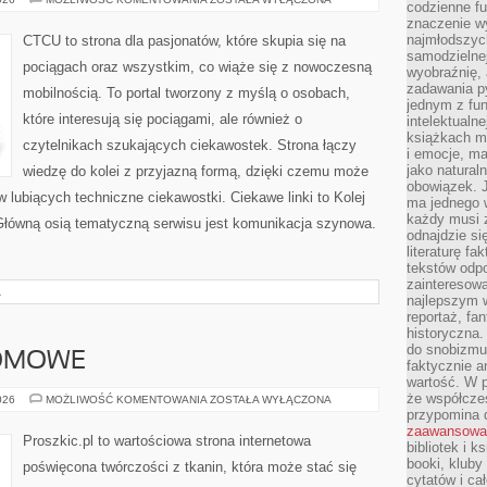
codzienne f
W
znaczenie w
EUROPIE
najmłodszych
CTCU to strona dla pasjonatów, które skupia się na
samodzielnej 
pociągach oraz wszystkim, co wiąże się z nowoczesną
wyobraźnię, 
zadawania py
mobilnością. To portal tworzony z myślą o osobach,
jednym z fu
które interesują się pociągami, ale również o
intelektualne
książkach m
czytelnikach szukających ciekawostek. Strona łączy
i emocje, m
jako natural
wiedzę do kolei z przyjazną formą, dzięki czemu może
obowiązek. 
 lubiących techniczne ciekawostki. Ciekawe linki to Kolej
ma jednego 
każdy musi 
Główną osią tematyczną serwisu jest komunikacja szynowa.
odnajdzie się
literaturę fa
tekstów odp
zainteresowa
A
najlepszym w
reportaż, fa
historyczna.
do snobizmu.
OMOWE
faktycznie a
wartość. W p
że współczes
KRAWIECTWO
026
MOŻLIWOŚĆ KOMENTOWANIA
ZOSTAŁA WYŁĄCZONA
DOMOWE
przypomina 
zaawansowa
Proszkic.pl to wartościowa strona internetowa
bibliotek i k
booki, kluby
poświęcona twórczości z tkanin, która może stać się
cytatów i ca