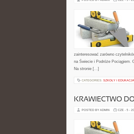
zainteresować zarówno czytelników
na Świecie i Podróże Pociągiem. 
Na stronie […]
CATEGORIES:
SZKOŁY I EDUKACJ
KRAWIECTWO D
POSTED BY ADMIN
CZE - 5 - 2