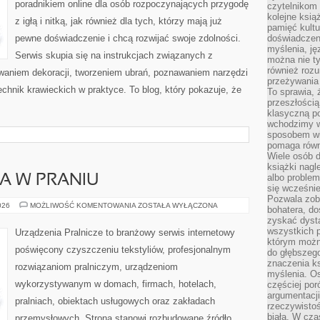
poradnikiem online dla osób rozpoczynających przygodę
czytelnikom
kolejne ksią
z igłą i nitką, jak również dla tych, którzy mają już
pamięć kultu
pewne doświadczenie i chcą rozwijać swoje zdolności.
doświadczen
myślenia, jęz
Serwis skupia się na instrukcjach związanych z
można nie ty
również rozu
waniem dekoracji, tworzeniem ubrań, poznawaniem narzędzi
przeżywania 
hnik krawieckich w praktyce. To blog, który pokazuje, że
To sprawia, 
przeszłością
klasyczną p
wchodzimy w
sposobem wi
pomaga równi
Wiele osób d
książki nagl
albo problem
IA W PRANIU
się wcześnie
Pozwala zob
MODA
026
MOŻLIWOŚĆ KOMENTOWANIA
ZOSTAŁA WYŁĄCZONA
bohatera, d
I
zyskać dysta
TEKSTYLIA
W
wszystkich p
Urządzenia Pralnicze to branżowy serwis internetowy
PRANIU
którym można
poświęcony czyszczeniu tekstyliów, profesjonalnym
do głębszeg
znaczenia k
rozwiązaniom pralniczym, urządzeniom
myślenia. Os
wykorzystywanym w domach, firmach, hotelach,
częściej po
argumentacji
pralniach, obiektach usługowych oraz zakładach
rzeczywistoś
biała. W cza
przemysłowych. Strona stanowi rozbudowane źródło