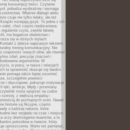
ernej konsumpcji treści. Czytanie
ysł, pobudza wyobraźnię i wymaga
zestnictwa. Właśnie dlatego wielu
urze czuje nie tylko relaks, ale też
Książki rozwijają język. To jedna z ich
 zalet, choć często niedoceniana.
 regularnie czyta, zwykle łatwiej
śli, ma bogatsze słownictwo i
rusza się w różnych stylach
 Kontakt z dobrze napisanym tekstem
aturalny trening komunikacyjny. Nie
 o znajomość nowych słów, ale również
ytmu zdań, precyzję znaczeń i
 budowania argumentów. W
yciu, w pracy, w nauce i relacjach
ich ta sprawność okazuje się bardzo
nie pomaga także lepiej rozumieć
tura, szczególnie powieści
zne i obyczajowe, pokazuje motywacje
h lęki, ambicje, błędy i przemiany.
czytelnik może spojrzeć na cudze
 szerzej, z większą empatią i
łonnością do pochopnych ocen. Nawet
ne historie są fikcyjne, często
awdy o ludzkiej naturze, które
tualne bez względu na czas i miejsce.
a uczy dostrzegania niuansów, a to
bardzo potrzebna w świecie, który
je uproszczenia. Warto też pamiętać,