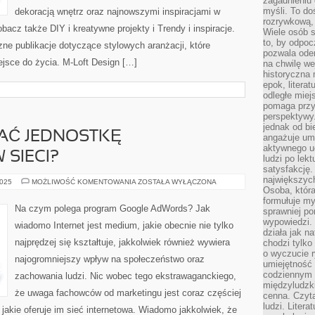
zagadnieniu 
myśli. To do
dekoracją wnętrz oraz najnowszymi inspiracjami w
rozrywkową, 
bacz także DIY i kreatywne projekty i Trendy i inspiracje.
Wiele osób s
to, by odpoc
ne publikacje dotyczące stylowych aranżacji, które
pozwala oder
jsce do życia. M-Loft Design […]
na chwilę we
historyczna
epok, litera
odległe miej
pomaga przy
perspektywy.
jednak od bi
AĆ JEDNOSTKĘ
angażuje um
aktywnego uc
SIECI?
ludzi po lekt
satysfakcję. 
największych
JAK
2025
MOŻLIWOŚĆ KOMENTOWANIA
ZOSTAŁA WYŁĄCZONA
WYPROMOWAĆ
Osoba, która
JEDNOSTKĘ
formułuje my
GOSPODARCZĄ
Na czym polega program Google AdWords? Jak
sprawniej po
W
SIECI?
wypowiedzi.
wiadomo Internet jest medium, jakie obecnie nie tylko
działa jak n
najprędzej się kształtuje, jakkolwiek również wywiera
chodzi tylko
o wyczucie r
najogromniejszy wpływ na społeczeństwo oraz
umiejętność
codziennym ż
zachowania ludzi. Nic wobec tego ekstrawaganckiego,
międzyludzk
że uwaga fachowców od marketingu jest coraz częściej
cenna. Czyta
ludzi. Litera
 jakie oferuje im sieć internetowa. Wiadomo jakkolwiek, że