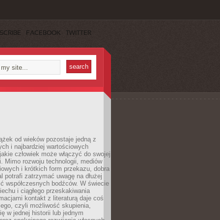
SCRIBE
FACEBOOK
TWITTER
ążek od wieków pozostaje jedną z
ch i najbardziej wartościowych
jakie człowiek może włączyć do swojej
. Mimo rozwoju technologii, mediów
owych i krótkich form przekazu, dobra
l potrafi zatrzymać uwagę na dłużej
ść współczesnych bodźców. W świecie
echu i ciągłego przeskakiwania
macjami kontakt z literaturą daje coś
ego, czyli możliwość skupienia,
ę w jednej historii lub jednym