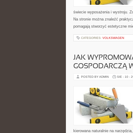
świecie wyposażenia i wystroju. Zo
Na stronie można znaleźć praktycz
pomagają stworzyć estetyczne mie
CATEGORIES:
VOLKSWAGEN
JAK WYPROMOW
GOSPODARCZĄ W 
POSTED BY ADMIN
SIE - 10 - 
kierowana naturalnie na narzędzia,