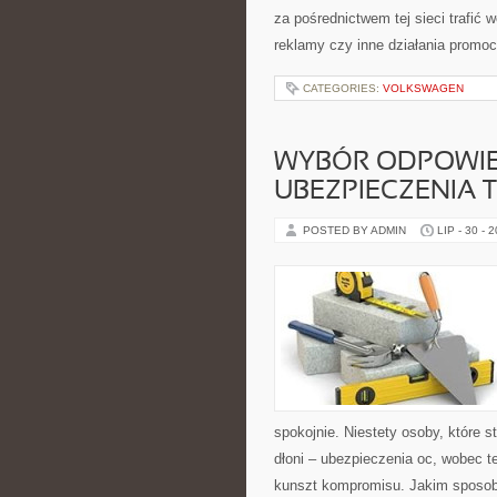
za pośrednictwem tej sieci trafić 
reklamy czy inne działania promoc
CATEGORIES:
VOLKSWAGEN
WYBÓR ODPOWIE
UBEZPIECZENIA 
POSTED BY ADMIN
LIP - 30 - 
spokojnie. Niestety osoby, które s
dłoni – ubezpieczenia oc, wobec t
kunszt kompromisu. Jakim sposo