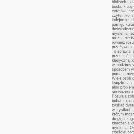
bibliotek i k
booki, kluby
cytatów i ca
czytelnikom
kolejne ksią
pamięć kultu
doświadczen
myślenia, jęz
można nie ty
również rozu
przeżywania 
To sprawia, 
przeszłością
klasyczną p
wchodzimy w
sposobem wi
pomaga równi
Wiele osób d
książki nagl
albo problem
się wcześnie
Pozwala zob
bohatera, d
zyskać dysta
wszystkich p
którym można
do głębszeg
znaczenia k
myślenia. Os
częściej po