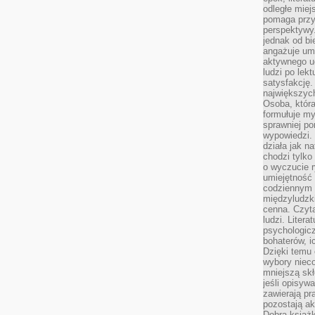
odległe miej
pomaga przy
perspektywy.
jednak od bi
angażuje um
aktywnego uc
ludzi po lekt
satysfakcję. 
największych
Osoba, która
formułuje my
sprawniej po
wypowiedzi.
działa jak n
chodzi tylko
o wyczucie r
umiejętność
codziennym ż
międzyludzk
cenna. Czyta
ludzi. Litera
psychologic
bohaterów, ic
Dzięki temu 
wybory nieco
mniejszą sk
jeśli opisywa
zawierają pr
pozostają ak
Dobra książk