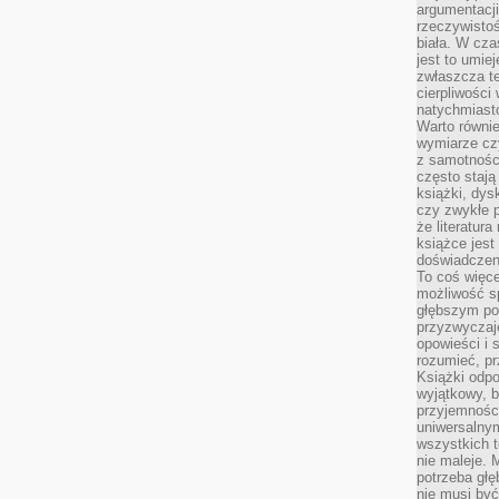
argumentacji
rzeczywistoś
biała. W cza
jest to umie
zwłaszcza t
cierpliwości
natychmiasto
Warto równi
wymiarze czy
z samotności
często stają
książki, dys
czy zwykłe 
że literatu
książce jest
doświadczen
To coś więce
możliwość s
głębszym poz
przyzwyczaje
opowieści i 
rozumieć, p
Książki odpo
wyjątkowy, b
przyjemnośc
uniwersalny
wszystkich 
nie maleje. 
potrzeba głę
nie musi być