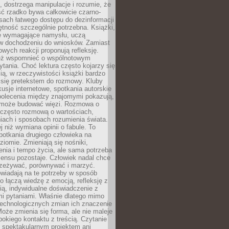
, dostrzega manipulacje i rozumie, że
ć rzadko bywa całkowicie czarno-
sach łatwego dostępu do dezinformacji
jętność szczególnie potrzebna. Książki,
e wymagające namysłu, uczą
 w dochodzeniu do wniosków. Zamiast
wych reakcji proponują refleksję.
eż wspomnieć o wspólnotowym
tania. Choć lektura często kojarzy się
ą, w rzeczywistości książki bardzo
 się pretekstem do rozmowy. Kluby
kusje internetowe, spotkania autorskie
polecenia między znajomymi pokazują,
ra może budować więzi. Rozmowa o
 często rozmową o wartościach,
iach i sposobach rozumienia świata.
j niż wymiana opinii o fabule. To
potkania drugiego człowieka na
iomie. Zmieniają się nośniki,
nia i tempo życia, ale sama potrzeba
sensu pozostaje. Człowiek nadal chce
rzeżywać, porównywać i marzyć.
wiadają na te potrzeby w sposób
o łączą wiedzę z emocją, refleksję z
ią, indywidualne doświadczenie z
mi pytaniami. Właśnie dlatego mimo
technologicznych zmian ich znaczenie
Może zmienia się forma, ale nie maleje
bokiego kontaktu z treścią. Czytanie
 spektakularnym projektem ani