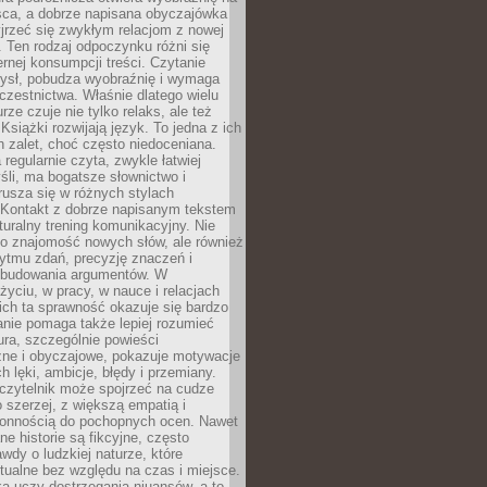
sca, a dobrze napisana obyczajówka
jrzeć się zwykłym relacjom z nowej
 Ten rodzaj odpoczynku różni się
ernej konsumpcji treści. Czytanie
ysł, pobudza wyobraźnię i wymaga
zestnictwa. Właśnie dlatego wielu
urze czuje nie tylko relaks, ale też
Książki rozwijają język. To jedna z ich
 zalet, choć często niedoceniana.
 regularnie czyta, zwykle łatwiej
śli, ma bogatsze słownictwo i
rusza się w różnych stylach
 Kontakt z dobrze napisanym tekstem
aturalny trening komunikacyjny. Nie
 o znajomość nowych słów, ale również
ytmu zdań, precyzję znaczeń i
 budowania argumentów. W
yciu, w pracy, w nauce i relacjach
ich ta sprawność okazuje się bardzo
nie pomaga także lepiej rozumieć
tura, szczególnie powieści
zne i obyczajowe, pokazuje motywacje
h lęki, ambicje, błędy i przemiany.
czytelnik może spojrzeć na cudze
 szerzej, z większą empatią i
łonnością do pochopnych ocen. Nawet
ne historie są fikcyjne, często
awdy o ludzkiej naturze, które
tualne bez względu na czas i miejsce.
a uczy dostrzegania niuansów, a to