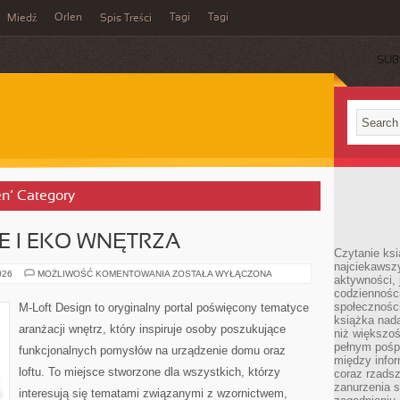
Orlen
Tagi
Tagi
Miedź
Spis Treści
SUB
en’ Category
 I EKO WNĘTRZA
Czytanie ksi
najciekawszy
ZRÓWNOWAŻONE
026
MOŻLIWOŚĆ KOMENTOWANIA
ZOSTAŁA WYŁĄCZONA
aktywności, 
I
codzienności
EKO
WNĘTRZA
społeczności
M-Loft Design to oryginalny portal poświęcony tematyce
książka nada
aranżacji wnętrz, który inspiruje osoby poszukujące
niż większo
pełnym pośpi
funkcjonalnych pomysłów na urządzenie domu oraz
między infor
loftu. To miejsce stworzone dla wszystkich, którzy
coraz rzadsz
zanurzenia si
interesują się tematami związanymi z wzornictwem,