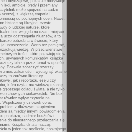
zne i obyczajowe, pokazuje motywacje
h lęki, ambicje, błędy i przemiany.
czytelnik może spojrzeć na cudze
 szerzej, z większą empatią i
łonnością do pochopnych ocen. Nawet
ne historie są fikcyjne, często
awdy o ludzkiej naturze, które
tualne bez względu na czas i miejsce.
a uczy dostrzegania niuansów, a to
bardzo potrzebna w świecie, który
je uproszczenia. Warto też pamiętać,
orządkują wiedzę. W przeciwieństwie
rnetowych treści, które pojawiają się w
ich, urywanych komunikatów, książka
adzi czytelnika przez temat w sposób
ny. Pozwala zobaczyć szerszy
ozumieć zależności i wyciągnąć własne
yczy to zarówno literatury
kowej, jak i reportażu, eseju czy
soba, która czyta, ma większą szansę
 głębszego oglądu świata, a nie tylko
owierzchownych ciekawostek. Nie bez
st również wpływ czytania na
ę. Współczesny człowiek coraz
 problem z dłuższym skupieniem
dem są między innymi powiadomienia,
po przekazu, nadmiar bodźców i
nie do nieustannego przełączania się
iami. Książka działa inaczej.
cia w jeden tok myślenia, spokojnego