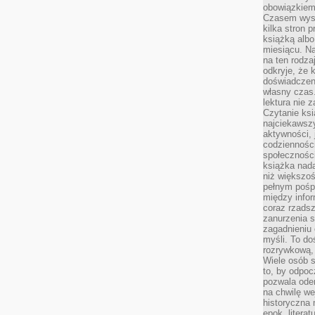
obowiązkiem
Czasem wyst
kilka stron 
książką albo
miesiącu. Na
na ten rodza
odkryje, że 
doświadczen
własny czas.
lektura nie z
Czytanie ksi
najciekawszy
aktywności, 
codzienności
społeczności
książka nada
niż większo
pełnym pośpi
między infor
coraz rzadsz
zanurzenia si
zagadnieniu 
myśli. To do
rozrywkową, 
Wiele osób s
to, by odpoc
pozwala oder
na chwilę we
historyczna
epok, litera