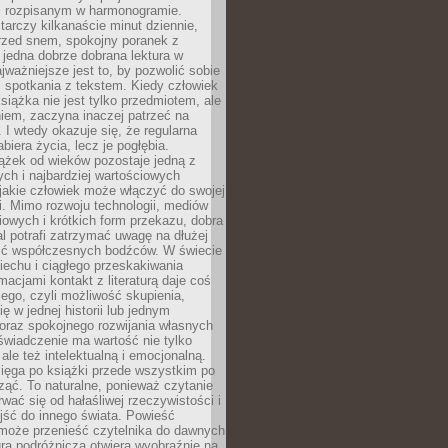
 rozpisanym w harmonogramie.
arczy kilkanaście minut dziennie,
przed snem, spokojny poranek z
 jedna dobrze dobrana lektura w
jważniejsze jest to, by pozwolić sobie
j spotkania z tekstem. Kiedy człowiek
książka nie jest tylko przedmiotem, ale
iem, zaczyna inaczej patrzeć na
 I wtedy okazuje się, że regularna
abiera życia, lecz je pogłębia.
ążek od wieków pozostaje jedną z
ch i najbardziej wartościowych
jakie człowiek może włączyć do swojej
. Mimo rozwoju technologii, mediów
owych i krótkich form przekazu, dobra
l potrafi zatrzymać uwagę na dłużej
ść współczesnych bodźców. W świecie
echu i ciągłego przeskakiwania
macjami kontakt z literaturą daje coś
ego, czyli możliwość skupienia,
ę w jednej historii lub jednym
oraz spokojnego rozwijania własnych
świadczenie ma wartość nie tylko
ale też intelektualną i emocjonalną.
ięga po książki przede wszystkim po
ząć. To naturalne, ponieważ czytanie
wać się od hałaśliwej rzeczywistości i
jść do innego świata. Powieść
 może przenieść czytelnika do dawnych
tura podróżnicza otwiera wyobraźnię na