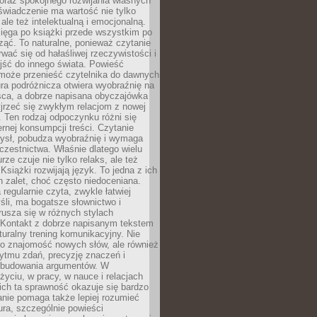
oraz spokojnego rozwijania własnych
świadczenie ma wartość nie tylko
ale też intelektualną i emocjonalną.
ięga po książki przede wszystkim po
ząć. To naturalne, ponieważ czytanie
wać się od hałaśliwej rzeczywistości i
jść do innego świata. Powieść
 może przenieść czytelnika do dawnych
tura podróżnicza otwiera wyobraźnię na
sca, a dobrze napisana obyczajówka
jrzeć się zwykłym relacjom z nowej
 Ten rodzaj odpoczynku różni się
ernej konsumpcji treści. Czytanie
ysł, pobudza wyobraźnię i wymaga
zestnictwa. Właśnie dlatego wielu
urze czuje nie tylko relaks, ale też
Książki rozwijają język. To jedna z ich
 zalet, choć często niedoceniana.
 regularnie czyta, zwykle łatwiej
śli, ma bogatsze słownictwo i
rusza się w różnych stylach
 Kontakt z dobrze napisanym tekstem
aturalny trening komunikacyjny. Nie
 o znajomość nowych słów, ale również
ytmu zdań, precyzję znaczeń i
 budowania argumentów. W
yciu, w pracy, w nauce i relacjach
ich ta sprawność okazuje się bardzo
nie pomaga także lepiej rozumieć
tura, szczególnie powieści