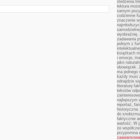
śledzenia tr
lektura może
samym pozyt
codzienne f
znaczenie w
najmłodszych
samodzielnej 
wyobraźnię, 
zadawania py
jednym z fu
intelektualne
książkach m
i emocje, m
jako natural
obowiązek. 
ma jednego 
każdy musi 
odnajdzie się
literaturę fa
tekstów odp
zainteresowa
najlepszym w
reportaż, fa
historyczna.
do snobizmu.
faktycznie a
wartość. W p
że współczes
przypomina 
zaawansowa