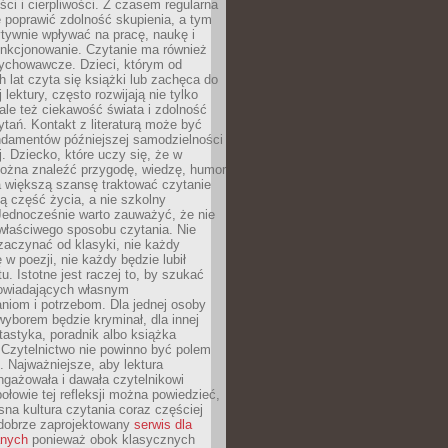
eści i cierpliwości. Z czasem regularna
 poprawić zdolność skupienia, a tym
ywnie wpływać na pracę, naukę i
unkcjonowanie. Czytanie ma również
ychowawcze. Dzieci, którym od
 lat czyta się książki lub zachęca do
lektury, często rozwijają nie tylko
ale też ciekawość świata i zdolność
tań. Kontakt z literaturą może być
ndamentów późniejszej samodzielności
j. Dziecko, które uczy się, że w
ożna znaleźć przygodę, wiedzę, humor
a większą szansę traktować czytanie
ną część życia, a nie szkolny
Jednocześnie warto zauważyć, że nie
właściwego sposobu czytania. Nie
zaczynać od klasyki, nie każdy
 w poezji, nie każdy będzie lubił
ktu. Istotne jest raczej to, by szukać
owiadających własnym
niom i potrzebom. Dla jednej osoby
yborem będzie kryminał, dla innej
ntastyka, poradnik albo książka
 Czytelnictwo nie powinno być polem
 Najważniejsze, aby lektura
ngażowała i dawała czytelnikowi
ołowie tej refleksji można powiedzieć,
na kultura czytania coraz częściej
dobrze zaprojektowany
serwis dla
nych
ponieważ obok klasycznych