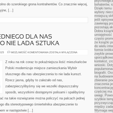
psychologic
wolno do szerokiego grona kontrahentów. Co znacznie więcej,
bohaterów, ic
Dzięki temu 
yjne, […]
wybory nieco
mniejszą sk
jeśli opisywa
zawierają pr
pozostają ak
Dobra książk
umiejętność 
DNIEGO DLA NAS
często promu
że książki p
TO NIE LADA SZTUKA
do wielu inte
formie krótk
WYBÓR
2025
MOŻLIWOŚĆ KOMENTOWANIA
ZOSTAŁA WYŁĄCZONA
zwykle prow
ODPOWIEDNIEGO
uporządkowa
DLA
NAS
kontekst, zr
Z roku na rok coraz to pokaźniejsza ilość mieszkańców
UBEZPIECZENIA
wnioski. Dot
TO
Polski modernizuje miejsce zamieszkania Wybór
popularnonau
NIE
LADA
biografii. O
słusznego dla nas ubezpieczenia to nie lada kunszt.
SZTUKA
na budowanie
Rzecz jasna, gdyby to zależało od nas,
zbieranie p
znaczenia je
zabezpieczylibyśmy się we wszelki dopuszczalny
koncentracj
częściej ma
sposób, wszystkimi dostępnymi polisami i spalibyśmy
uwagi. Powo
tać na takie rozwiązanie można policzyć na palcach jednej
szybkie tem
przyzwyczaje
ego dla stereotypowego śmiertelnika ubezpieczenie to
między zadan
bem w następstwie […]
Wymaga wejś