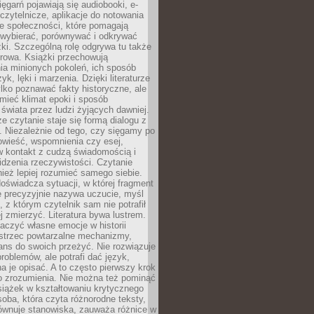
sięgarń pojawiają się audiobooki, e-
 czytelnicze, aplikacje do notowania
łe społeczności, które pomagają
 wybierać, porównywać i odkrywać
żki. Szczególną rolę odgrywa tu także
rowa. Książki przechowują
ia minionych pokoleń, ich sposób
yk, lęki i marzenia. Dzięki literaturze
lko poznawać fakty historyczne, ale
mieć klimat epoki i sposób
świata przez ludzi żyjących dawniej.
że czytanie staje się formą dialogu z
. Niezależnie od tego, czy sięgamy po
owieść, wspomnienia czy esej,
 kontakt z cudzą świadomością i
dzenia rzeczywistości. Czytanie
eż lepiej rozumieć samego siebie.
oświadcza sytuacji, w której fragment
e precyzyjnie nazywa uczucie, myśl
, z którym czytelnik sam nie potrafił
j zmierzyć. Literatura bywa lustrem.
aczyć własne emocje w historii
ostrzec powtarzalne mechanizmy,
ns do swoich przeżyć. Nie rozwiązuje
roblemów, ale potrafi dać język,
 je opisać. A to często pierwszy krok
o zrozumienia. Nie można też pominąć
siążek w kształtowaniu krytycznego
oba, która czyta różnorodne teksty,
równuje stanowiska, zauważa różnice w