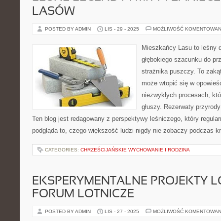
LASÓW
POSTED BY ADMIN
LIS - 29 - 2025
MOŻLIWOŚĆ KOMENTOWAN
Mieszkańcy Lasu to leśny d
głębokiego szacunku do prz
strażnika puszczy. To zaką
może wtopić się w opowieści
niezwykłych procesach, któ
głuszy. Rezerwaty przyrody 
Ten blog jest redagowany z perspektywy leśniczego, który regular
podgląda to, czego większość ludzi nigdy nie zobaczy podczas k
CATEGORIES:
CHRZEŚCIJAŃSKIE WYCHOWANIE I RODZINA
EKSPERYMENTALNE PROJEKTY LO
FORUM LOTNICZE
POSTED BY ADMIN
LIS - 27 - 2025
MOŻLIWOŚĆ KOMENTOWAN