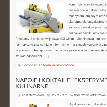
Forum Lotnicze to wszechs
poświęcone w całości lotni
maszynom latającym oraz l
platforma dla entuzjastów n
zarówno zawodowi piloci, ja
poznawać tajniki lotnictwa 
Polecamy: Lotnictwo wojskowe XXI wieku i Modelarstwo lotnicze.
na merytoryczną wymianę informacji o maszynach komunikacyjn
wojskowych, transportowym lotnictwie pasażerskim i General Avi
szukać odpowiedzi, […]
CATEGORIES:
PORÓWNANIA SAMOCHODÓW
NAPOJE I KOKTAJLE I EKSPERYM
KULINARNE
POSTED BY ADMIN
LIS - 26 - 2025
MOŻLIWOŚĆ KOMENTOWAN
Ogorkiewicz.com.pl – stron