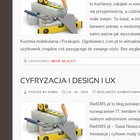
to kuchenny zakątek w sieci
się przyjemnością, a codzi
małe święto. To świat, w k
barwami potraw, a nieskomp
samo ważne jak wyszukane
Kuchnia molekularna i Przekąski. Ogorkiewicz.com.pl to wirtualna
użytkownik znajdzie coś pasującego do swojego stylu. Bez wzglę
CATEGORIES:
WEGE NA ULICY
CYFRYZACJA I DESIGN I UX
POSTED BY ADMIN
LIS - 26 - 2025
MOŻLIWOŚĆ KOMENTOWAN
RedSMS.pl to blog poświę
rozwiązaniom IT, trendom 
realnym wdrożeniom umieję
RedSMS.pl – Świat Nowocz
Innowacje i cyfrowe mody t