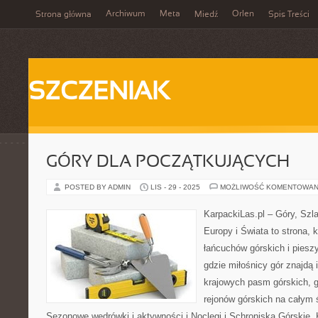
Archiwum
Meta
Orlen
Strona główna
Miedź
Spis Treści
SZCZENIAK
GÓRY DLA POCZĄTKUJĄCYCH
POSTED BY ADMIN
LIS - 29 - 2025
MOŻLIWOŚĆ KOMENTOWAN
KarpackiLas.pl – Góry, Szl
Europy i Świata to strona, 
łańcuchów górskich i piesz
gdzie miłośnicy gór znajdą 
krajowych pasm górskich, g
rejonów górskich na całym 
Sezonowe wędrówki i aktywności i Noclegi i Schroniska Górskie. 