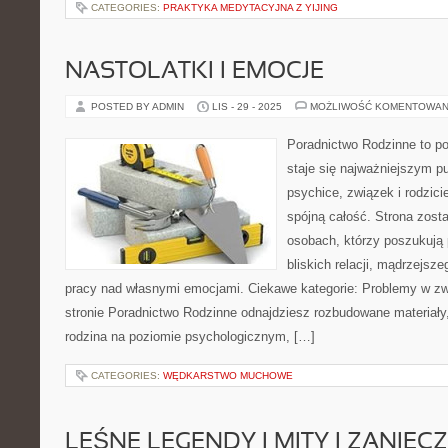
CATEGORIES:
PRAKTYKA MEDYTACYJNA Z YIJING
NASTOLATKI I EMOCJE
POSTED BY ADMIN
LIS - 29 - 2025
MOŻLIWOŚĆ KOMENTOWAN
Poradnictwo Rodzinne to po
staje się najważniejszym p
psychice, związek i rodzici
spójną całość. Strona zost
osobach, którzy poszukuj
bliskich relacji, mądrzejsz
pracy nad własnymi emocjami. Ciekawe kategorie: Problemy w zw
stronie Poradnictwo Rodzinne odnajdziesz rozbudowane materiały, 
rodzina na poziomie psychologicznym, […]
CATEGORIES:
WĘDKARSTWO MUCHOWE
LEŚNE LEGENDY I MITY I ZANIEC