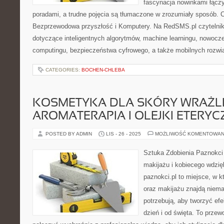
fascynacja nowinkami łączy
poradami, a trudne pojęcia są tłumaczone w zrozumiały sposób. C
Bezprzewodowa przyszłość i Komputery. Na RedSMS.pl czytelnik 
dotyczące inteligentnych algorytmów, machine learningu, nowocze
computingu, bezpieczeństwa cyfrowego, a także mobilnych rozwi
CATEGORIES:
BOCHEN-CHLEBA
KOSMETYKA DLA SKÓRY WRAŻLI
AROMATERAPIA I OLEJKI ETERYC
POSTED BY ADMIN
LIS - 26 - 2025
MOŻLIWOŚĆ KOMENTOWAN
Sztuka Zdobienia Paznokci 
makijażu i kobiecego wdzię
paznokci.pl to miejsce, w 
oraz makijażu znajdą niem
potrzebują, aby tworzyć efe
dzień i od święta. To przew