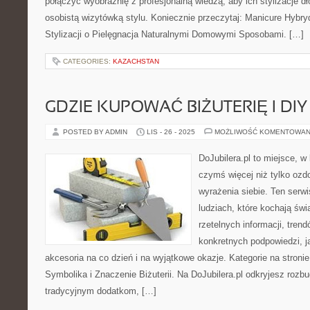
połączyć wyobraźnię z profesjonalną wiedzą, aby ich stylizacje dł
osobistą wizytówką stylu. Koniecznie przeczytaj: Manicure Hybr
Stylizacji o Pielęgnacja Naturalnymi Domowymi Sposobami. […]
CATEGORIES:
KAZACHSTAN
GDZIE KUPOWAĆ BIŻUTERIĘ I DIY
POSTED BY ADMIN
LIS - 26 - 2025
MOŻLIWOŚĆ KOMENTOWAN
DoJubilera.pl to miejsce, w 
czymś więcej niż tylko ozd
wyrażenia siebie. Ten serw
ludziach, które kochają świa
rzetelnych informacji, tren
konkretnych podpowiedzi, 
akcesoria na co dzień i na wyjątkowe okazje. Kategorie na stronie:
Symbolika i Znaczenie Biżuterii. Na DoJubilera.pl odkryjesz roz
tradycyjnym dodatkom, […]