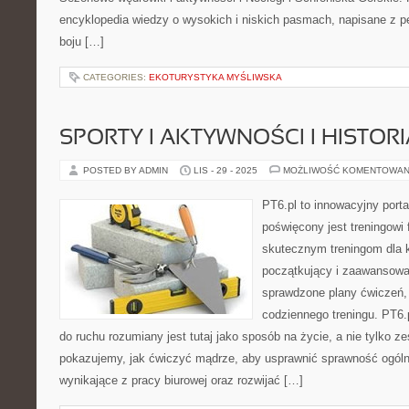
encyklopedia wiedzy o wysokich i niskich pasmach, napisane z 
boju […]
CATEGORIES:
EKOTURYSTYKA MYŚLIWSKA
SPORTY I AKTYWNOŚCI I HISTORI
POSTED BY ADMIN
LIS - 29 - 2025
MOŻLIWOŚĆ KOMENTOWAN
PT6.pl to innowacyjny portal
poświęcony jest treningowi
skutecznym treningom dla k
początkujący i zaawansowa
sprawdzone plany ćwiczeń, 
codziennego treningu. PT6.p
do ruchu rozumiany jest tutaj jako sposób na życie, a nie tylko z
pokazujemy, jak ćwiczyć mądrze, aby usprawnić sprawność ogóln
wynikające z pracy biurowej oraz rozwijać […]