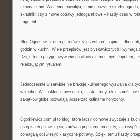
minimalizmie. Wiosenne nowalijki, letnie soczyste skarby ogrodu,
składniki czy zimowe potrawy jednogarnkowe – każdy czas w rok
fragment.
Blog Ogorkiewicz.com.pl to również przestrzeń inspiracji dla osób
godzin w kuchni. Wiele przepisów jest błyskawicznych i wymaga t
Dzięki temu przygotowywanie posiłków nie musi być kłopotem, le
relaksującym rytuałem.
Jednocześnie w serwisie nie brakuje kulinarnego wyzwania dla tyc
w kuchni. Wieloskładnikowe dania, ciasta i torty, okolicznościo
zakątków globe pozwalają poszerzać kulinarne horyzonty.
Ogorkiewicz.com.pl to blog, która łączy domowe zwyczaje z kuc
przepisach pojawiają się zarówno popularne produkty, jak i współ
pomagają odświeżyć klasyczne potrawy. Dzięki temu każdy prze