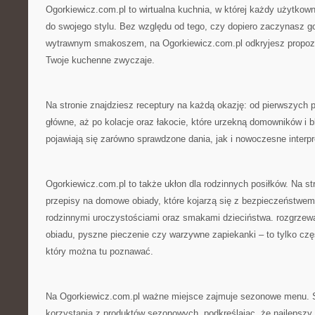
Ogorkiewicz.com.pl to wirtualna kuchnia, w której każdy użytkow
do swojego stylu. Bez względu od tego, czy dopiero zaczynasz go
wytrawnym smakoszem, na Ogorkiewicz.com.pl odkryjesz propozyc
Twoje kuchenne zwyczaje.
Na stronie znajdziesz receptury na każdą okazję: od pierwszych p
główne, aż po kolacje oraz łakocie, które urzekną domowników i bl
pojawiają się zarówno sprawdzone dania, jak i nowoczesne interpr
Ogorkiewicz.com.pl to także ukłon dla rodzinnych posiłków. Na str
przepisy na domowe obiady, które kojarzą się z bezpieczeństwe
rodzinnymi uroczystościami oraz smakami dzieciństwa. rozgrzewa
obiadu, pyszne pieczenie czy warzywne zapiekanki – to tylko czę
który można tu poznawać.
Na Ogorkiewicz.com.pl ważne miejsce zajmuje sezonowe menu. 
korzystania z produktów sezonowych, podkreślając, że najlepszy