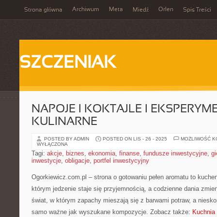
Archiwum
Meta
Orlen
Strona główna
Miedź
Spis Treści
SZCZENIAK
NAPOJE I KOKTAJLE I EKSPERYM
KULINARNE
POSTED BY ADMIN
POSTED ON LIS - 26 - 2025
MOŻLIWOŚĆ 
WYŁĄCZONA
Tagi:
akcje
,
biznes
,
ekonomia
,
finanse
,
fundusze inwestycyjne
,
gi
inwestycje
,
obligacje
,
portfel inwestycyjny
Ogorkiewicz.com.pl – strona o gotowaniu pełen aromatu to kuchen
którym jedzenie staje się przyjemnością, a codzienne dania zmien
świat, w którym zapachy mieszają się z barwami potraw, a niesk
samo ważne jak wyszukane kompozycje. Zobacz także:
Kuchnia 