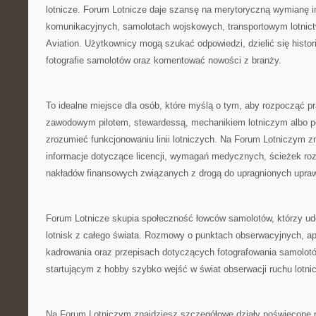
lotnicze. Forum Lotnicze daje szansę na merytoryczną wymianę 
komunikacyjnych, samolotach wojskowych, transportowym lotnict
Aviation. Użytkownicy mogą szukać odpowiedzi, dzielić się histor
fotografie samolotów oraz komentować nowości z branży.
To idealne miejsce dla osób, które myślą o tym, aby rozpocząć p
zawodowym pilotem, stewardessą, mechanikiem lotniczym albo po
zrozumieć funkcjonowaniu linii lotniczych. Na Forum Lotniczym z
informacje dotyczące licencji, wymagań medycznych, ścieżek ro
nakładów finansowych związanych z drogą do upragnionych upraw
Forum Lotnicze skupia społeczność łowców samolotów, którzy udo
lotnisk z całego świata. Rozmowy o punktach obserwacyjnych, ap
kadrowania oraz przepisach dotyczących fotografowania samolo
startującym z hobby szybko wejść w świat obserwacji ruchu lotni
Na Forum Lotniczym znajdziesz szczegółowe działy poświęcone 