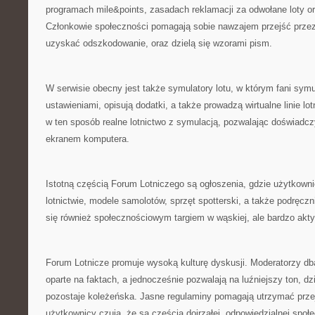
programach mile&points, zasadach reklamacji za odwołane loty o
Członkowie społeczności pomagają sobie nawzajem przejść przez 
uzyskać odszkodowanie, oraz dzielą się wzorami pism.
W serwisie obecny jest także symulatory lotu, w którym fani symu
ustawieniami, opisują dodatki, a także prowadzą wirtualne linie lo
w ten sposób realne lotnictwo z symulacją, pozwalając doświadcz
ekranem komputera.
Istotną częścią Forum Lotniczego są ogłoszenia, gdzie użytkown
lotnictwie, modele samolotów, sprzęt spotterski, a także podręczn
się również społecznościowym targiem w wąskiej, ale bardzo aktyw
Forum Lotnicze promuje wysoką kulturę dyskusji. Moderatorzy dba
oparte na faktach, a jednocześnie pozwalają na luźniejszy ton, d
pozostaje koleżeńska. Jasne regulaminy pomagają utrzymać prze
użytkownicy czują, że są częścią dojrzałej, odpowiedzialnej społ