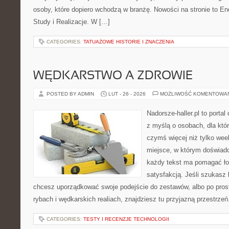
osoby, które dopiero wchodzą w branżę. Nowości na stronie to E
Study i Realizacje. W […]
CATEGORIES:
TATUAŻOWE HISTORIE I ZNACZENIA
WĘDKARSTWO A ZDROWIE
POSTED BY ADMIN
LUT - 26 - 2026
MOŻLIWOŚĆ KOMENTOWA
Nadorsze-haller.pl to portal
z myślą o osobach, dla któ
czymś więcej niż tylko we
miejsce, w którym doświadc
każdy tekst ma pomagać ło
satysfakcją. Jeśli szukas
chcesz uporządkować swoje podejście do zestawów, albo po prost
rybach i wędkarskich realiach, znajdziesz tu przyjazną przestrzeń
CATEGORIES:
TESTY I RECENZJE TECHNOLOGII