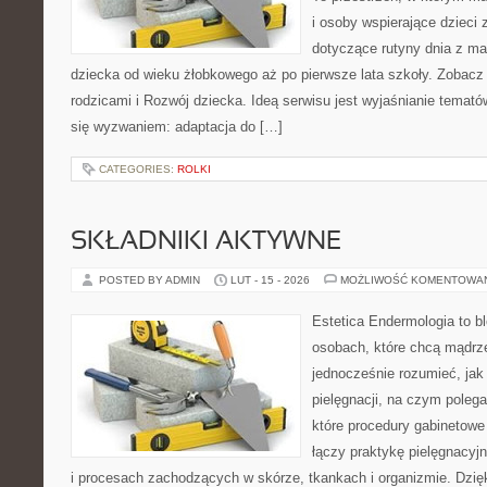
i osoby wspierające dzieci 
dotyczące rutyny dnia z m
dziecka od wieku żłobkowego aż po pierwsze lata szkoły. Zobacz
rodzicami i Rozwój dziecka. Ideą serwisu jest wyjaśnianie tematów,
się wyzwaniem: adaptacja do […]
CATEGORIES:
ROLKI
SKŁADNIKI AKTYWNE
POSTED BY ADMIN
LUT - 15 - 2026
MOŻLIWOŚĆ KOMENTOWA
Estetica Endermologia to b
osobach, które chcą mądrze
jednocześnie rozumieć, jak 
pielęgnacji, na czym poleg
które procedury gabinetowe
łączy praktykę pielęgnacy
i procesach zachodzących w skórze, tkankach i organizmie. Dzię