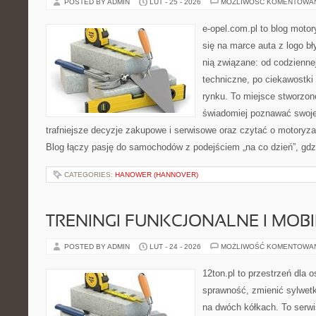
POSTED BY ADMIN
LUT - 25 - 2026
MOŻLIWOŚĆ KOMENTOWA
e-opel.com.pl to blog motor
się na marce auta z logo b
nią związane: od codziennej
techniczne, po ciekawostki
rynku. To miejsce stworzon
świadomiej poznawać swoj
trafniejsze decyzje zakupowe i serwisowe oraz czytać o motoryza
Blog łączy pasję do samochodów z podejściem „na co dzień”, gdzi
CATEGORIES:
HANOWER (HANNOVER)
TRENINGI FUNKCJONALNE I MOB
POSTED BY ADMIN
LUT - 24 - 2026
MOŻLIWOŚĆ KOMENTOWA
12ton.pl to przestrzeń dla 
sprawność, zmienić sylwetk
na dwóch kółkach. To serwis