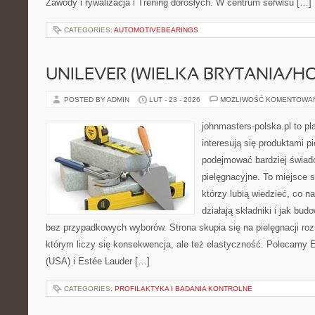
Zawody i rywalizacja i Trening dorosłych. W centrum serwisu […]
CATEGORIES:
AUTOMOTIVEBEARINGS
UNILEVER (WIELKA BRYTANIA/H
POSTED BY ADMIN
LUT - 23 - 2026
MOŻLIWOŚĆ KOMENTOWA
johnmasters-polska.pl to pl
interesują się produktami p
podejmować bardziej świa
pielęgnacyjne. To miejsce 
którzy lubią wiedzieć, co na
działają składniki i jak bu
bez przypadkowych wyborów. Strona skupia się na pielęgnacji ro
którym liczy się konsekwencja, ale też elastyczność. Polecamy
(USA) i Estée Lauder […]
CATEGORIES:
PROFILAKTYKA I BADANIA KONTROLNE