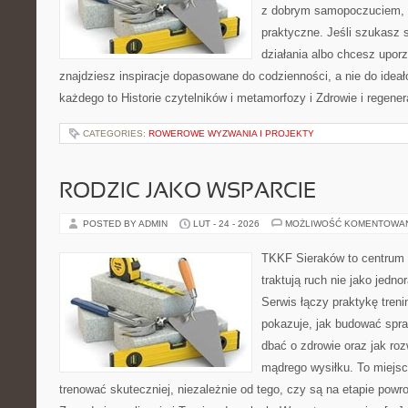
z dobrym samopoczuciem, a
praktyczne. Jeśli szukasz
działania albo chcesz upor
znajdziesz inspiracje dopasowane do codzienności, a nie do ideał
każdego to Historie czytelników i metamorfozy i Zdrowie i regen
CATEGORIES:
ROWEROWE WYZWANIA I PROJEKTY
RODZIC JAKO WSPARCIE
POSTED BY ADMIN
LUT - 24 - 2026
MOŻLIWOŚĆ KOMENTOWA
TKKF Sieraków to centrum w
traktują ruch nie jako jedno
Serwis łączy praktykę tren
pokazuje, jak budować spra
dbać o zdrowie oraz jak ro
mądrego wysiłku. To miejsc
trenować skuteczniej, niezależnie od tego, czy są na etapie powr