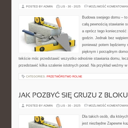
POSTED BY ADMIN
LIS - 30 - 2025
MOŻLIWOŚĆ KOMENTOWAN
Budowa swojego domu – to 
całą pewnością stawianie s
a oprócz tego konieczność 
godzin. Jednak bez wątpieni
ponieważ potem będziemy 
pięknym i porządnym domos
tekście móc przedstawić wszystko odnośnie stawiania domu, le
przedstawić kilka szalenie istotnych porad. Na przykład weźmy w
CATEGORIES:
PRZETWÓRSTWO ROLNE
JAK POZBYĆ SIĘ GRUZU Z BLOKU
POSTED BY ADMIN
LIS - 30 - 2025
MOŻLIWOŚĆ KOMENTOWAN
Dla takich osób, dla któryc
jest niezbędne Zapewne każ