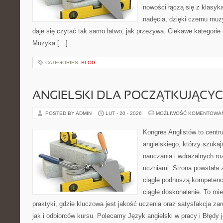
nowości łączą się z klasyk
nadęcia, dzięki czemu muzyk
daje się czytać tak samo łatwo, jak przeżywa. Ciekawe kategorie 
Muzyka […]
CATEGORIES:
BLOG
ANGIELSKI DLA POCZĄTKUJĄCY
POSTED BY ADMIN
LUT - 20 - 2026
MOŻLIWOŚĆ KOMENTOWA
Kongres Anglistów to centr
angielskiego, którzy szukaj
nauczania i wdrażalnych ro
uczniami. Strona powstała 
ciągle podnoszą kompetencj
ciągłe doskonalenie. To miej
praktyki, gdzie kluczowa jest jakość uczenia oraz satysfakcja z
jak i odbiorców kursu. Polecamy Język angielski w pracy i Błędy 