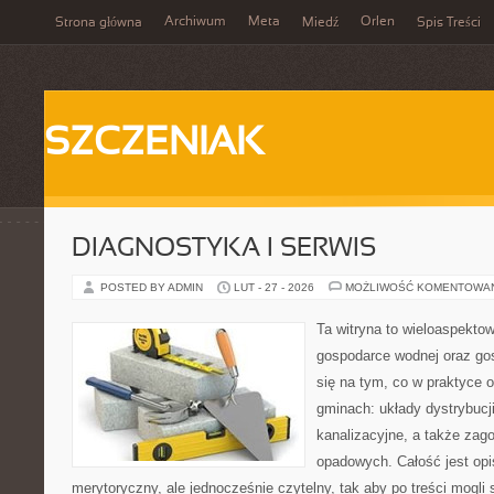
Archiwum
Meta
Orlen
Strona główna
Miedź
Spis Treści
SZCZENIAK
DIAGNOSTYKA I SERWIS
POSTED BY ADMIN
LUT - 27 - 2026
MOŻLIWOŚĆ KOMENTOWA
Ta witryna to wieloaspekto
gospodarce wodnej oraz go
się na tym, co w praktyce o
gminach: układy dystrybucj
kanalizacyjne, a także za
opadowych. Całość jest op
merytoryczny, ale jednocześnie czytelny, tak aby po treści mogli 