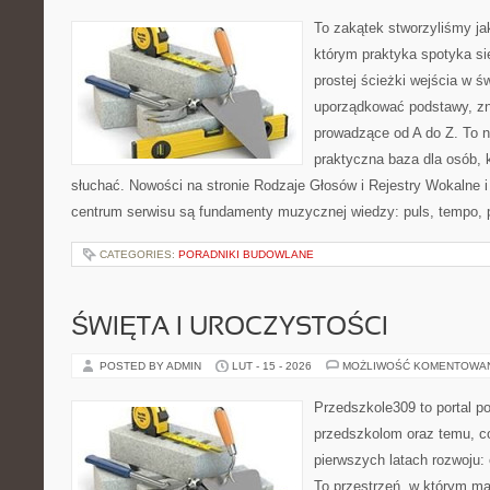
To zakątek stworzyliśmy ja
którym praktyka spotyka si
prostej ścieżki wejścia w 
uporządkować podstawy, zna
prowadzące od A do Z. To nie
praktyczna baza dla osób, k
słuchać. Nowości na stronie Rodzaje Głosów i Rejestry Wokalne 
centrum serwisu są fundamenty muzycznej wiedzy: puls, tempo, 
CATEGORIES:
PORADNIKI BUDOWLANE
ŚWIĘTA I UROCZYSTOŚCI
POSTED BY ADMIN
LUT - 15 - 2026
MOŻLIWOŚĆ KOMENTOWA
Przedszkole309 to portal p
przedszkolom oraz temu, c
pierwszych latach rozwoju:
To przestrzeń, w którym ma