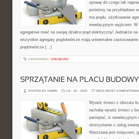
sprawę do czego tak napra
jesteśmy na przykładowo wła
ma prądu, użytkowanie agre
rewelacyjnym wyjściem. W
agregatowi mieć na swojej działce prąd elektryczny! Jednakże n
wszystkie agregaty prądotwórcze mają uniwersalne zastosowanie.
prądotwórcze […]
CATEGORIES:
ORENBURG
SPRZĄTANIE NA PLACU BUDOW
POSTED BY ADMIN
LIS - 30 - 2025
MOŻLIWOŚĆ KOMENTOWAN
Wywóz śmieci z obszaru b
rachubę wywóz śmieci z bu
pamiętać, iż rewelacyjnym 
skorzystanie z usług zewnę
Warszawa jest miejscem, g