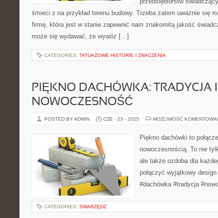
przedsiębiorstw świadczący
śmieci z na przykład terenu budowy. Trzeba zatem uważnie się ro
firmę, która jest w stanie zapewnić nam znakomitą jakość świa
może się wydawać, że wywóz […]
CATEGORIES:
TATUAŻOWE HISTORIE I ZNACZENIA
PIĘKNO DACHÓWKA: TRADYCJA I
NOWOCZESNOŚĆ
POSTED BY ADMIN
CZE - 23 - 2025
MOŻLIWOŚĆ KOMENTOWA
Piękno dachówki to połączen
nowoczesnością. To nie tyl
ale także ozdoba dla każd
połączyć wyjątkowy design 
#dachówka #tradycja #now
CATEGORIES:
SWARZĘDZ