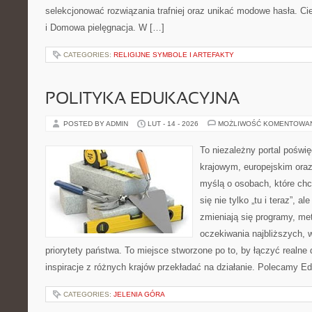
selekcjonować rozwiązania trafniej oraz unikać modowe hasła. Cie
i Domowa pielęgnacja. W […]
CATEGORIES:
RELIGIJNE SYMBOLE I ARTEFAKTY
POLITYKA EDUKACYJNA
POSTED BY ADMIN
LUT - 14 - 2026
MOŻLIWOŚĆ KOMENTOWA
To niezależny portal poświę
krajowym, europejskim ora
myślą o osobach, które chc
się nie tylko „tu i teraz”, a
zmieniają się programy, me
oczekiwania najbliższych,
priorytety państwa. To miejsce stworzone po to, by łączyć realne 
inspiracje z różnych krajów przekładać na działanie. Polecamy Ed
CATEGORIES:
JELENIA GÓRA