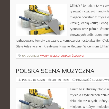
Elfiki777 to natchniony ser
rysować i ćwiczyć handwrit
miejsce powstało z myślą o
kreskę, cenią kartkę i chc
rysunku oraz piśmie. Stron
pierwszych prób, przez małe
rozbudowane tematy związane z kompozycją i estetyką liter. Cieka
Style Artystyczne i Kreatywne Pisanie Ręczne. W centrum Elfiki
CATEGORIES:
KWIATY W DEKORACJACH ŚLUBNYCH
POLSKA SCENA MUZYCZNA
POSTED BY ADMIN
LUT - 21 - 2026
MOŻLIWOŚĆ KOMENTOWA
Limith to kulturalny blog o
myślą o czytelnikach szuka
dniu, ale też o tych, którz
miejsce, w którym melodie s