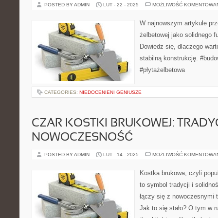
POSTED BY ADMIN
LUT - 22 - 2025
MOŻLIWOŚĆ KOMENTOWA
W najnowszym artykule prz
żelbetowej jako solidnego 
Dowiedz się, dlaczego warto
stabilną konstrukcję. #bud
#płytażelbetowa
CATEGORIES:
NIEDOCENIENI GENIUSZE
CZAR KOSTKI BRUKOWEJ: TRADYC
NOWOCZESNOŚĆ
POSTED BY ADMIN
LUT - 14 - 2025
MOŻLIWOŚĆ KOMENTOWA
Kostka brukowa, czyli popu
to symbol tradycji i solidno
łączy się z nowoczesnymi 
Jak to się stało? O tym w 