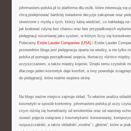
johnmasters-polska.pl to platforma dla osób, które interesują się 
chcą podejmować bardziej świadome decyzje zakupowe oraz piel
stworzone z myślą o tych, którzy lubią wiedzieć, co nakładają na sk
jak budować rutynę bez chaosu oraz bez przypadkowych wyborów.
pielęgnacji rozumianej jako system, w którym liczy się konsekwen
Polecamy
Estée Lauder Companies (USA)
i Estée Lauder Compa
przewodnim bloga jest pielęgnacja oparta na wiedzy, a nie tylko n
polska.pl pomaga porządkować pojęcia, tłumaczy różnice międz
oczyszczaniem, a także między kojenie. Dzięki temu czytelnik mo
dlaczego jeden kosmetyk daje komfort, a inny powoduje ściągnięci
do pielęgnacji, która realnie wspiera skórę.
Na blogu ważne miejsce zajmuje skład. To właśnie analiza skład
kosmetyki w sposób konkretny. johnmasters-polska.pl uczy czytan
czym różnią się humektanty od emolientów oraz od warstwy ochr
oswoić pojęcia związane z kosmetykami: konserwanty, kompozyc
rozpuszczalniki, a także składniki „modne” i „głośne”, które w pr