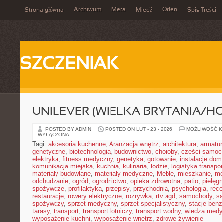
Archiwum
Meta
Orlen
Strona główna
Miedź
Spis Treści
SZCZENIAK
UNILEVER (WIELKA BRYTANIA/H
POSTED BY ADMIN
POSTED ON LUT - 23 - 2026
MOŻLIWOŚĆ 
WYŁĄCZONA
Tagi:
akcesoria kuchenne
,
Aranżacja wnętrz
,
architektura
,
armatu
genetyczne
,
biotechnologia
,
budownictwo
,
choroby
,
części samo
elektryka
,
fitness medyczny
,
genetyka
,
gotowanie
,
instalacje do
komunikacja miejska
,
kuchnia
,
kulinaria
,
łodzie
,
logistyka transpo
materiały budowlane
,
materiały medyczne
,
Meble
,
mieszkanie
,
mo
odchudzanie
,
ogród
,
ogrodnictwo
,
opieka zdrowotna
,
patio
,
pielęgn
spożywcze
,
profilaktyka
,
przepisy
,
przychodnia
,
psychologia
,
rece
restauracje
,
rowery elektryczne
,
rozrywka
,
rtv agd
,
samochody
,
s
spożywczy
,
sprzęt medyczny
,
sprzęt specjalistyczny
,
stacje ben
tarasy
,
transport
,
transport lotniczy
,
transport wodny
,
wiedza med
wyposażenie kuchni
,
wyposażenie wnętrz
,
zdrowe żywienie