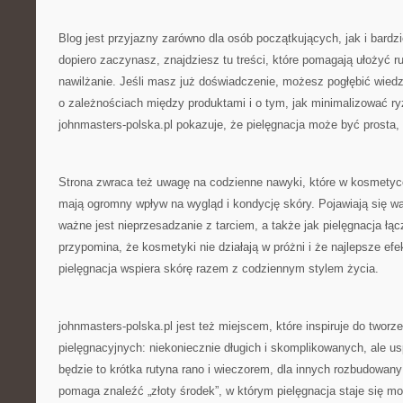
Blog jest przyjazny zarówno dla osób początkujących, jak i bard
dopiero zaczynasz, znajdziesz tu treści, które pomagają ułożyć r
nawilżanie. Jeśli masz już doświadczenie, możesz pogłębić wiedz
o zależnościach między produktami i o tym, jak minimalizować ry
johnmasters-polska.pl pokazuje, że pielęgnacja może być prosta
Strona zwraca też uwagę na codzienne nawyki, które w kosmetyc
mają ogromny wpływ na wygląd i kondycję skóry. Pojawiają się wątk
ważne jest nieprzesadzanie z tarciem, a także jak pielęgnacja łą
przypomina, że kosmetyki nie działają w próżni i że najlepsze efe
pielęgnacja wspiera skórę razem z codziennym stylem życia.
johnmasters-polska.pl jest też miejscem, które inspiruje do tworz
pielęgnacyjnych: niekoniecznie długich i skomplikowanych, ale u
będzie to krótka rutyna rano i wieczorem, dla innych rozbudowany
pomaga znaleźć „złoty środek”, w którym pielęgnacja staje się mo