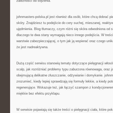
zależności od stężenia.
johnmasters-polska.pl jest również dla osób, które chcą dobrać pi
skóry. Znajdziesz tu podejście do cery suchej, mieszanej, reaktyw
ujędrnienia. Blog tłumaczy, czym różni się skóra odwodniona od skó
dlaczego te dwa stany wymagają nieco innego podejścia. W treści
warstwie zabezpieczającej, o tym jak ją wspierać oraz czego unik
że jest nadreaktywna.
Dużą część serwisu stanowią tematy dotyczące pielęgnacji włosów
scalp, jak rozróżniać problemy typu zaburzona równowaga, oraz 
obejmującą delikatne złuszczanie, odżywianie i domykanie. john
zrozumieć, kiedy lepiej sprawdzają się formuły lekkie, a kiedy po
regenerujące. Wskazuje też, jak łączyć szampon z kondycjonerem
miękkie bez efektu przyklapu.
W serwisie pojawiają się także treści o pielęgnacji ciała, które po