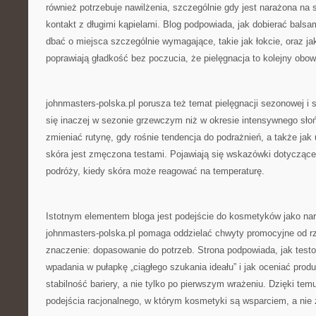
również potrzebuje nawilżenia, szczególnie gdy jest narażona na 
kontakt z długimi kąpielami. Blog podpowiada, jak dobierać balsa
dbać o miejsca szczególnie wymagające, takie jak łokcie, oraz j
poprawiają gładkość bez poczucia, że pielęgnacja to kolejny obow
johnmasters-polska.pl porusza też temat pielęgnacji sezonowej i 
się inaczej w sezonie grzewczym niż w okresie intensywnego słoń
zmieniać rutynę, gdy rośnie tendencja do podrażnień, a także jak
skóra jest zmęczona testami. Pojawiają się wskazówki dotyczące
podróży, kiedy skóra może reagować na temperaturę.
Istotnym elementem bloga jest podejście do kosmetyków jako narz
johnmasters-polska.pl pomaga oddzielać chwyty promocyjne od rz
znaczenie: dopasowanie do potrzeb. Strona podpowiada, jak tes
wpadania w pułapkę „ciągłego szukania ideału” i jak oceniać prod
stabilność bariery, a nie tylko po pierwszym wrażeniu. Dzięki tem
podejścia racjonalnego, w którym kosmetyki są wsparciem, a nie ź