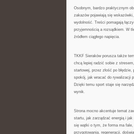
Osobnym, bardzo praktycznym obs
zakazów pojawiają się wskazówki,
wydolność. Treści pomagają łączy
przyjemnością a rozsądkiem. W tle
źródłem ciągłego napięcia.
TKKF Sieraków porusza także tema
chcą lepiej radzić sobie z stresem
startowej, przez złość po błędzie
spokój, jak wracać do rywalizacji 
Dzięki temu sport staje się narzęd
wynik.
Strona mocno akcentuje temat zaw
startu, jak zarządzać energią i jak
się wątki o tym, że forma ma fale,
przygotowania, regeneracji, dośw