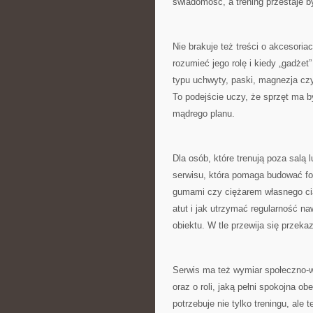
świadomość, a trening przestaje by
Nie brakuje też treści o akcesoria
rozumieć jego rolę i kiedy „gadżet
typu uchwyty, paski, magnezja cz
To podejście uczy, że sprzęt ma by
mądrego planu.
Dla osób, które trenują poza sal
serwisu, która pomaga budować fo
gumami czy ciężarem własnego ciał
atut i jak utrzymać regularność n
obiektu. W tle przewija się przeka
Serwis ma też wymiar społeczno-w
oraz o roli, jaką pełni spokojna 
potrzebuje nie tylko treningu, al