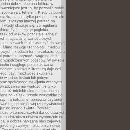
 jedna dobrze dobrana lektura w
jważniejsze jest to, by pozwolić sobie
j spotkania z tekstem. Kiedy człowiek
książka nie jest tylko przedmiotem, ale
iem, zaczyna inaczej patrzeć na
 I wtedy okazuje się, że regularna
abiera życia, lecz je pogłębia.
ążek od wieków pozostaje jedną z
ch i najbardziej wartościowych
jakie człowiek może włączyć do swojej
. Mimo rozwoju technologii, mediów
owych i krótkich form przekazu, dobra
l potrafi zatrzymać uwagę na dłużej
ść współczesnych bodźców. W świecie
echu i ciągłego przeskakiwania
macjami kontakt z literaturą daje coś
ego, czyli możliwość skupienia,
ę w jednej historii lub jednym
oraz spokojnego rozwijania własnych
świadczenie ma wartość nie tylko
ale też intelektualną i emocjonalną.
ięga po książki przede wszystkim po
ząć. To naturalne, ponieważ czytanie
wać się od hałaśliwej rzeczywistości i
jść do innego świata. Powieść
 może przenieść czytelnika do dawnych
tura podróżnicza otwiera wyobraźnię na
sca, a dobrze napisana obyczajówka
jrzeć się zwykłym relacjom z nowej
 Ten rodzaj odpoczynku różni się