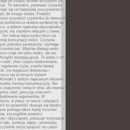
ięga po książki przede wszystkim po
ząć. To naturalne, ponieważ czytanie
wać się od hałaśliwej rzeczywistości i
jść do innego świata. Powieść
 może przenieść czytelnika do dawnych
tura podróżnicza otwiera wyobraźnię na
sca, a dobrze napisana obyczajówka
jrzeć się zwykłym relacjom z nowej
 Ten rodzaj odpoczynku różni się
ernej konsumpcji treści. Czytanie
ysł, pobudza wyobraźnię i wymaga
zestnictwa. Właśnie dlatego wielu
urze czuje nie tylko relaks, ale też
Książki rozwijają język. To jedna z ich
 zalet, choć często niedoceniana.
 regularnie czyta, zwykle łatwiej
śli, ma bogatsze słownictwo i
rusza się w różnych stylach
 Kontakt z dobrze napisanym tekstem
aturalny trening komunikacyjny. Nie
 o znajomość nowych słów, ale również
ytmu zdań, precyzję znaczeń i
 budowania argumentów. W
yciu, w pracy, w nauce i relacjach
ich ta sprawność okazuje się bardzo
nie pomaga także lepiej rozumieć
tura, szczególnie powieści
zne i obyczajowe, pokazuje motywacje
h lęki, ambicje, błędy i przemiany.
czytelnik może spojrzeć na cudze