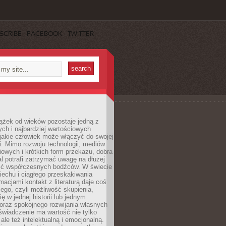
SCRIBE
FACEBOOK
TWITTER
ążek od wieków pozostaje jedną z
ch i najbardziej wartościowych
jakie człowiek może włączyć do swojej
. Mimo rozwoju technologii, mediów
owych i krótkich form przekazu, dobra
l potrafi zatrzymać uwagę na dłużej
ść współczesnych bodźców. W świecie
echu i ciągłego przeskakiwania
macjami kontakt z literaturą daje coś
ego, czyli możliwość skupienia,
ę w jednej historii lub jednym
oraz spokojnego rozwijania własnych
świadczenie ma wartość nie tylko
ale też intelektualną i emocjonalną.