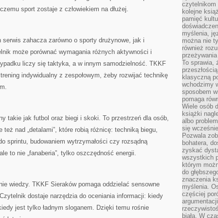
czytelnikom
 czemu sport zostaje z człowiekiem na dłużej.
kolejne ksią
pamięć kultu
doświadczen
myślenia, jęz
 serwis zahacza zarówno o sporty drużynowe, jak i
można nie ty
również rozu
telnik może porównać wymagania różnych aktywności i
przeżywania 
To sprawia, 
ypadku liczy się taktyka, a w innym samodzielność. TKKF
przeszłością
 trening indywidualny z zespołowym, żeby rozwijać technikę
klasyczną p
wchodzimy w
ym.
sposobem wi
pomaga równi
Wiele osób d
książki nagl
y takie jak futbol oraz biegi i skoki. To przestrzeń dla osób,
albo problem
się wcześnie
też nad „detalami”, które robią różnicę: techniką biegu,
Pozwala zob
do sprintu, budowaniem wytrzymałości czy rozsądną
bohatera, d
zyskać dysta
le to nie „fanaberia”, tylko oszczędność energii.
wszystkich p
którym można
do głębszeg
znaczenia k
nie wiedzy. TKKF Sieraków pomaga oddzielać sensowne
myślenia. Os
częściej po
zytelnik dostaje narzędzia do oceniania informacji: kiedy
argumentacji
iedy jest tylko ładnym sloganem. Dzięki temu rośnie
rzeczywistoś
biała. W cza