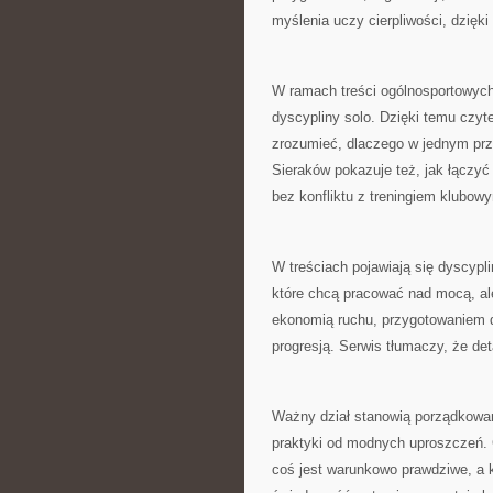
myślenia uczy cierpliwości, dzięki
W ramach treści ogólnosportowych
dyscypliny solo. Dzięki temu czy
zrozumieć, dlaczego w jednym prz
Sieraków pokazuje też, jak łączyć
bez konfliktu z treningiem klubow
W treściach pojawiają się dyscyplin
które chcą pracować nad mocą, ale 
ekonomią ruchu, przygotowaniem 
progresją. Serwis tłumaczy, że deta
Ważny dział stanowią porządkowa
praktyki od modnych uproszczeń. C
coś jest warunkowo prawdziwe, a k