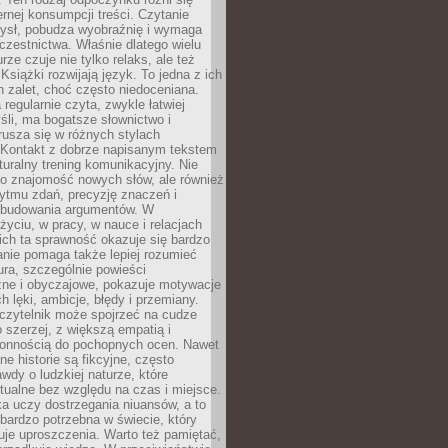
ernej konsumpcji treści. Czytanie
ysł, pobudza wyobraźnię i wymaga
zestnictwa. Właśnie dlatego wielu
urze czuje nie tylko relaks, ale też
Książki rozwijają język. To jedna z ich
 zalet, choć często niedoceniana.
 regularnie czyta, zwykle łatwiej
śli, ma bogatsze słownictwo i
rusza się w różnych stylach
 Kontakt z dobrze napisanym tekstem
aturalny trening komunikacyjny. Nie
 o znajomość nowych słów, ale również
ytmu zdań, precyzję znaczeń i
 budowania argumentów. W
yciu, w pracy, w nauce i relacjach
ich ta sprawność okazuje się bardzo
nie pomaga także lepiej rozumieć
tura, szczególnie powieści
zne i obyczajowe, pokazuje motywacje
h lęki, ambicje, błędy i przemiany.
czytelnik może spojrzeć na cudze
 szerzej, z większą empatią i
łonnością do pochopnych ocen. Nawet
ne historie są fikcyjne, często
awdy o ludzkiej naturze, które
tualne bez względu na czas i miejsce.
a uczy dostrzegania niuansów, a to
bardzo potrzebna w świecie, który
je uproszczenia. Warto też pamiętać,