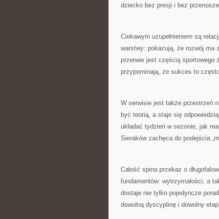
dziecko bez presji i bez przenosz
Ciekawym uzupełnieniem są relacje 
warstwy: pokazują, że rozwój ma z
przerwie jest częścią sportowego
przypominają, że sukces to często
W serwisie jest także przestrzeń n
być teorią, a staje się odpowiedzią
układać tydzień w sezonie, jak re
Sieraków zachęca do podejścia „myś
Całość spina przekaz o długofalow
fundamentów: wytrzymałości, a ta
dostaje nie tylko pojedyncze porad
dowolną dyscyplinę i dowolny etap