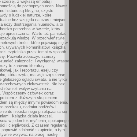
 szerzej, z większą empatią i
łonnością do pochopnych ocen. Nawet
ne historie są fikcyjne, często
awdy o ludzkiej naturze, które
tualne bez względu na czas i miejsce.
a uczy dostrzegania niuansów, a to
bardzo potrzebna w świecie, który
je uproszczenia. Warto też pamiętać,
orządkują wiedzę. W przeciwieństwie
rnetowych treści, które pojawiają się w
ich, urywanych komunikatów, książka
adzi czytelnika przez temat w sposób
ny. Pozwala zobaczyć szerszy
ozumieć zależności i wyciągnąć własne
yczy to zarówno literatury
kowej, jak i reportażu, eseju czy
soba, która czyta, ma większą szansę
 głębszego oglądu świata, a nie tylko
owierzchownych ciekawostek. Nie bez
st również wpływ czytania na
ę. Współczesny człowiek coraz
 problem z dłuższym skupieniem
dem są między innymi powiadomienia,
po przekazu, nadmiar bodźców i
nie do nieustannego przełączania się
iami. Książka działa inaczej.
cia w jeden tok myślenia, spokojnego
eści i cierpliwości. Z czasem regularna
 poprawić zdolność skupienia, a tym
ywnie wpływać na pracę, naukę i