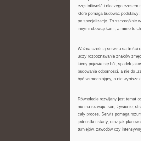
częstotliwość i dlaczego czasem m
które pomaga budować podstawy: od
po specjalizację. To szczególnie w
innymi obowiązkami, a mimo to ch
Ważną częścią serwisu są treści o
uczy rozpoznawania znaków zmęcze
kiedy pojawia się ból, spadek jako
budowania odporności, a nie do „
być wzmacniający, a nie wyniszcz
Równolegle rozwijany jest temat 
nie ma rozwoju: sen, żywienie, str
cały proces. Serwis pomaga rozum
jednostki i starty, oraz jak plano
turniejów, zawodów czy intensywn