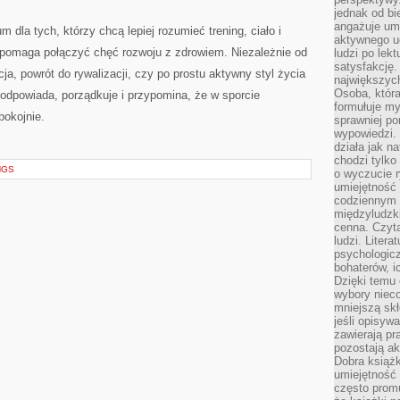
jednak od bi
angażuje um
dla tych, którzy chcą lepiej rozumieć trening, ciało i
aktywnego uc
e pomaga połączyć chęć rozwoju z zdrowiem. Niezależnie od
ludzi po lekt
satysfakcję. 
ja, powrót do rywalizacji, czy po prostu aktywny styl życia
największych
Osoba, która
podpowiada, porządkuje i przypomina, że w sporcie
formułuje my
pokojnie.
sprawniej po
wypowiedzi.
działa jak n
chodzi tylko
NGS
o wyczucie r
umiejętność
codziennym ż
międzyludzk
cenna. Czyta
ludzi. Litera
psychologic
bohaterów, ic
Dzięki temu 
wybory nieco
mniejszą sk
jeśli opisywa
zawierają pr
pozostają ak
Dobra książk
umiejętność 
często promu