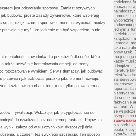
codzienne f
znaczenie w
zarem jest odżywianie sportowe. Zamiast sztywnych
najmłodszych
 jak budować proste zasady żywieniowe, które wspierają
samodzielnej 
wyobraźnię, 
ć smak, dzięki czemu sportowiec nie musi wybierać między
zadawania py
jednym z fu
 przewija się myśl, że jedzenie ma być wsparciem, a nie
intelektualne
książkach m
i emocje, m
jako natural
obowiązek. 
t mentalności zawodnika. To przestrzeń dla osób, które
ma jednego 
każdy musi 
, a także uczyć się kontrolowania emocji: od tremy
odnajdzie się
literaturę fa
, po rozczarowanie wynikiem. Serwis tłumaczy, jak budować
tekstów odp
po przerwie i jak traktować porażkę jako element rozwoju.
zainteresowa
najlepszym w
ziem kształtowania charakteru, a nie tylko polowaniem na
reportaż, fa
historyczna.
do snobizmu.
faktycznie a
wartość. W p
że współczes
odów i rywalizacji. Wskazuje, jak przygotować się do
przypomina 
 podejść do rywalizacji bez nadmiernej frustracji. Pojawiają
zaawansowa
bibliotek i k
 a wyniki zależą od wielu czynników: dyspozycji dnia,
booki, kluby
cytatów i ca
iadczenia, a czasem też zwykłego szczęścia. Ten sposób