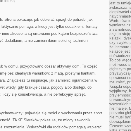
ć loterią.
jest to umie
zwłaszcza t
cierpliwości
natychmiasto
ch. Strona pokazuje, jak dobierać sprzęt do potrzeb, jak
Warto równi
wymiarze czy
” faktycznie pomaga, a kiedy jest tylko dodatkiem. Tematy
z samotności
y inne akcesoria są omawiane pod kątem bezpieczeństwa.
często stają
książki, dys
ć dodatkiem, a nie zamiennikiem solidnej techniki i
czy zwykłe 
że literatu
książce jest
doświadczen
To coś więce
możliwość s
ą lub w domu, przygotowano obszar aktywny dom. To część
głębszym poz
rmę bez idealnych warunków: z matą, prostymi hantlami,
przyzwyczaje
opowieści i 
a. Znajdziesz tu inspiracje, jak zamienić ograniczenia w
rozumieć, p
Książki odpo
awet wtedy, gdy brakuje czasu, pogody albo dostępu do
wyjątkowy, b
z: liczy się konsekwencja, a nie perfekcyjny sprzęt.
przyjemnośc
uniwersalny
wszystkich 
nie maleje. 
potrzeba głę
ychowawczy: pojawiają się treści o wychowaniu przez sport
nie musi być
obecność. TKKF Sieraków pokazuje, że młody zawodnik
obowiązkiem
Czasem wyst
e też zrozumienia. Wskazówki dla rodziców pomagają wspierać
kilka stron 