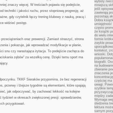
wybory nieco
niej znaczy więcej. W treściach pojawia się podejście,
mniejszą sk
jeśli opisywa
 techniki i jakości ruchu, przez stopniową progresję, aż
zawierają pr
pozostają ak
ażne, gdy czytelnik łączy trening klubowy z nauką, pracą i
Dobra książk
ce widzieć postęp.
umiejętność 
często promu
że książki p
do wielu inte
 przeciążeniach oraz prewencji. Zamiast straszyć, strona
formie krótk
zwykle prow
nia i pokazuje, jak wprowadzać modyfikacje w planie,
uporządkowa
kontekst, zr
ści snu czy narastająca irytacja. To podejście zachęca do
wnioski. Dot
zaciskania zębów” za wszelką cenę. Dzięki temu sport ma
popularnonau
biografii. O
ający.
na budowanie
zbieranie p
znaczenia je
koncentracj
odpoczynku. TKKF Sieraków przypomina, że bez regeneracji
częściej ma
uwagi. Powo
es, przerwy i lżejsze tygodnie są elementami, które spajają
szybkie tem
ieć, jak odpoczywać, by zachować lekkość na kolejne
przyzwyczaje
między zadan
wać tydzień w okresach zwiększonej presji: sprawdzianów,
Wymaga wejś
śledzenia tr
ych przygotowań.
lektura może
samym pozyt