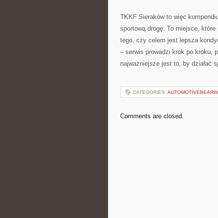
TKKF Sieraków to więc kompendium 
sportową drogę. To miejsce, któr
tego, czy celem jest lepsza kondyc
– serwis prowadzi krok po kroku, 
najważniejsze jest to, by działać s
CATEGORIES:
AUTOMOTIVEBEARI
Comments are closed.