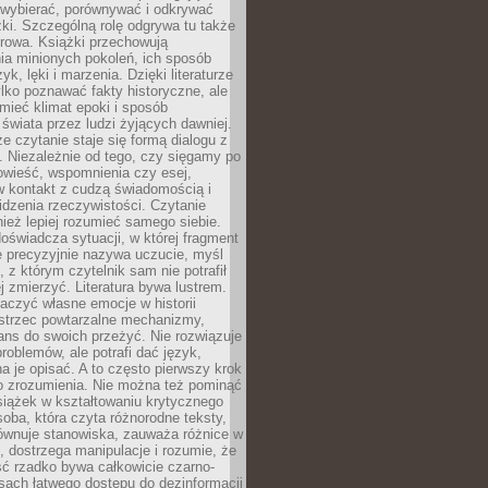
 wybierać, porównywać i odkrywać
żki. Szczególną rolę odgrywa tu także
rowa. Książki przechowują
ia minionych pokoleń, ich sposób
yk, lęki i marzenia. Dzięki literaturze
lko poznawać fakty historyczne, ale
mieć klimat epoki i sposób
świata przez ludzi żyjących dawniej.
że czytanie staje się formą dialogu z
. Niezależnie od tego, czy sięgamy po
owieść, wspomnienia czy esej,
 kontakt z cudzą świadomością i
dzenia rzeczywistości. Czytanie
eż lepiej rozumieć samego siebie.
oświadcza sytuacji, w której fragment
e precyzyjnie nazywa uczucie, myśl
, z którym czytelnik sam nie potrafił
j zmierzyć. Literatura bywa lustrem.
aczyć własne emocje w historii
ostrzec powtarzalne mechanizmy,
ns do swoich przeżyć. Nie rozwiązuje
roblemów, ale potrafi dać język,
 je opisać. A to często pierwszy krok
o zrozumienia. Nie można też pominąć
siążek w kształtowaniu krytycznego
oba, która czyta różnorodne teksty,
równuje stanowiska, zauważa różnice w
, dostrzega manipulacje i rozumie, że
ć rzadko bywa całkowicie czarno-
sach łatwego dostępu do dezinformacji