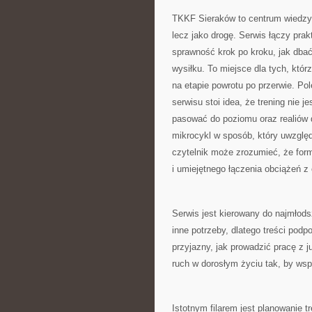
TKKF Sieraków to centrum wiedzy d
lecz jako drogę. Serwis łączy pra
sprawność krok po kroku, jak dba
wysiłku. To miejsce dla tych, któr
na etapie powrotu po przerwie. P
serwisu stoi idea, że trening nie 
pasować do poziomu oraz realiów
mikrocykl w sposób, który uwzględ
czytelnik może zrozumieć, że form
i umiejętnego łączenia obciążeń 
Serwis jest kierowany do najmłod
inne potrzeby, dlatego treści pod
przyjazny, jak prowadzić pracę z j
ruch w dorosłym życiu tak, by wsp
Istotnym filarem jest planowanie 