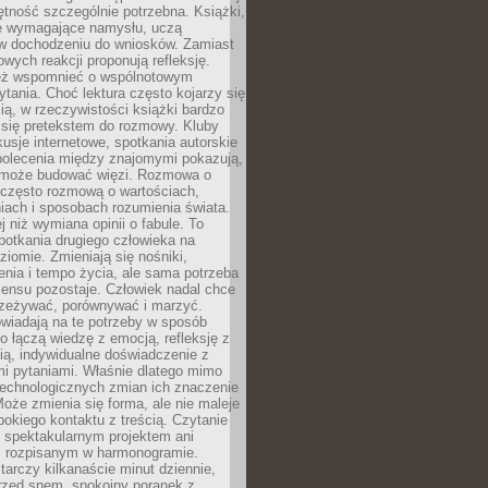
jętność szczególnie potrzebna. Książki,
e wymagające namysłu, uczą
 w dochodzeniu do wniosków. Zamiast
wych reakcji proponują refleksję.
eż wspomnieć o wspólnotowym
tania. Choć lektura często kojarzy się
ą, w rzeczywistości książki bardzo
 się pretekstem do rozmowy. Kluby
kusje internetowe, spotkania autorskie
polecenia między znajomymi pokazują,
ra może budować więzi. Rozmowa o
 często rozmową o wartościach,
iach i sposobach rozumienia świata.
j niż wymiana opinii o fabule. To
potkania drugiego człowieka na
iomie. Zmieniają się nośniki,
nia i tempo życia, ale sama potrzeba
sensu pozostaje. Człowiek nadal chce
rzeżywać, porównywać i marzyć.
wiadają na te potrzeby w sposób
o łączą wiedzę z emocją, refleksję z
ią, indywidualne doświadczenie z
mi pytaniami. Właśnie dlatego mimo
technologicznych zmian ich znaczenie
Może zmienia się forma, ale nie maleje
bokiego kontaktu z treścią. Czytanie
 spektakularnym projektem ani
 rozpisanym w harmonogramie.
arczy kilkanaście minut dziennie,
przed snem, spokojny poranek z