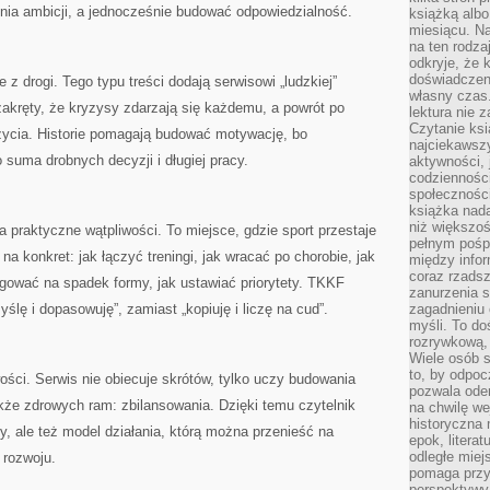
enia ambicji, a jednocześnie budować odpowiedzialność.
książką albo
miesiącu. Na
na ten rodza
odkryje, że 
doświadczen
z drogi. Tego typu treści dodają serwisowi „ludzkiej”
własny czas.
akręty, że kryzysy zdarzają się każdemu, a powrót po
lektura nie z
Czytanie ksi
 życia. Historie pomagają budować motywację, bo
najciekawszy
 suma drobnych decyzji i długiej pracy.
aktywności, 
codzienności
społeczności
książka nada
niż większo
a praktyczne wątpliwości. To miejsce, gdzie sport przestaje
pełnym pośpi
 na konkret: jak łączyć treningi, jak wracać po chorobie, jak
między infor
coraz rzadsz
agować na spadek formy, jak ustawiać priorytety. TKKF
zanurzenia si
lę i dopasowuję”, zamiast „kopiuję i liczę na cud”.
zagadnieniu 
myśli. To do
rozrywkową, 
Wiele osób s
to, by odpoc
ości. Serwis nie obiecuje skrótów, tylko uczy budowania
pozwala oder
kże zdrowych ram: zbilansowania. Dzięki temu czytelnik
na chwilę we
historyczna
y, ale też model działania, którą można przenieść na
epok, litera
odległe miej
 rozwoju.
pomaga przy
perspektywy.