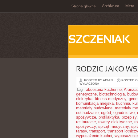
Archiwum
Meta
Strona główna
SZCZENIAK
RODZIC JAKO WS
POSTED BY ADMIN
POSTED ON
WYŁĄCZONA
Tagi:
akcesoria kuchenne
,
Aranżac
genetyczne
,
biotechnologia
,
budow
elektryka
,
fitness medyczny
,
gene
komunikacja miejska
,
kuchnia
,
kul
materiały budowlane
,
materiały m
odchudzanie
,
ogród
,
ogrodnictwo
,
spożywcze
,
profilaktyka
,
przepisy
restauracje
,
rowery elektryczne
,
r
spożywczy
,
sprzęt medyczny
,
spr
tarasy
,
transport
,
transport lotniczy
wyposażenie kuchni
,
wyposażenie