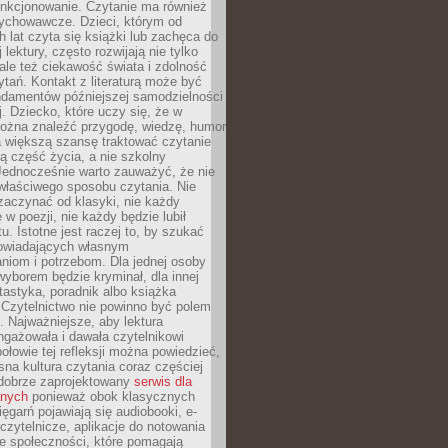
unkcjonowanie. Czytanie ma również
ychowawcze. Dzieci, którym od
 lat czyta się książki lub zachęca do
lektury, często rozwijają nie tylko
ale też ciekawość świata i zdolność
tań. Kontakt z literaturą może być
ndamentów późniejszej samodzielności
j. Dziecko, które uczy się, że w
ożna znaleźć przygodę, wiedzę, humor
a większą szansę traktować czytanie
ną część życia, a nie szkolny
Jednocześnie warto zauważyć, że nie
właściwego sposobu czytania. Nie
zaczynać od klasyki, nie każdy
 w poezji, nie każdy będzie lubił
ktu. Istotne jest raczej to, by szukać
owiadających własnym
niom i potrzebom. Dla jednej osoby
yborem będzie kryminał, dla innej
ntastyka, poradnik albo książka
 Czytelnictwo nie powinno być polem
 Najważniejsze, aby lektura
ngażowała i dawała czytelnikowi
ołowie tej refleksji można powiedzieć,
na kultura czytania coraz częściej
dobrze zaprojektowany
serwis dla
nych
ponieważ obok klasycznych
sięgarń pojawiają się audiobooki, e-
 czytelnicze, aplikacje do notowania
łe społeczności, które pomagają