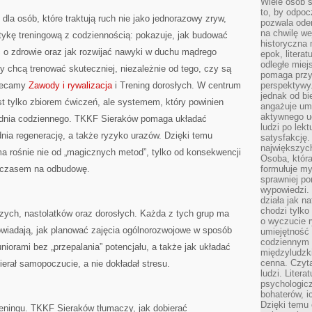
Wiele osób s
to, by odpoc
la osób, które traktują ruch nie jako jednorazowy zryw,
pozwala oder
na chwilę we
ktykę treningową z codziennością: pokazuje, jak budować
historyczna
ć o zdrowie oraz jak rozwijać nawyki w duchu mądrego
epok, litera
odległe miej
zy chcą trenować skuteczniej, niezależnie od tego, czy są
pomaga przy
olecamy
Zawody i rywalizacja
i Trening dorosłych. W centrum
perspektywy.
jednak od bi
jest tylko zbiorem ćwiczeń, ale systemem, który powinien
angażuje um
aktywnego uc
 dnia codziennego. TKKF Sieraków pomaga układać
ludzi po lekt
nia regenerację, a także ryzyko urazów. Dzięki temu
satysfakcję. 
największych
a rośnie nie od „magicznych metod”, tylko od konsekwencji
Osoba, która
z czasem na odbudowę.
formułuje my
sprawniej po
wypowiedzi.
działa jak n
chodzi tylko
szych, nastolatków oraz dorosłych. Każda z tych grup ma
o wyczucie r
powiadają, jak planować zajęcia ogólnorozwojowe w sposób
umiejętność
codziennym ż
uniorami bez „przepalania” potencjału, a także jak układać
międzyludzk
cenna. Czyta
ierał samopoczucie, a nie dokładał stresu.
ludzi. Litera
psychologic
bohaterów, ic
Dzięki temu 
treningu. TKKF Sieraków tłumaczy, jak dobierać