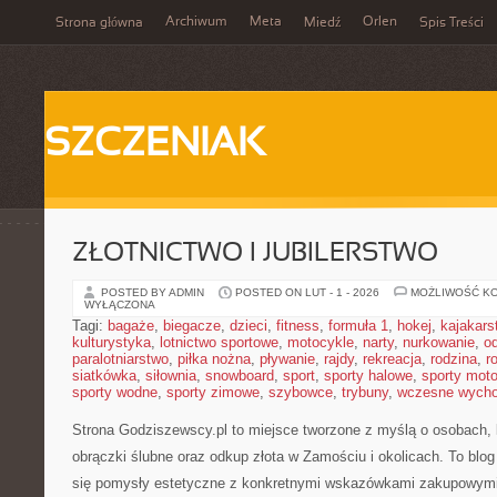
Archiwum
Meta
Orlen
Strona główna
Miedź
Spis Treści
SZCZENIAK
ZŁOTNICTWO I JUBILERSTWO
POSTED BY ADMIN
POSTED ON LUT - 1 - 2026
MOŻLIWOŚĆ K
WYŁĄCZONA
Tagi:
bagaże
,
biegacze
,
dzieci
,
fitness
,
formuła 1
,
hokej
,
kajakars
kulturystyka
,
lotnictwo sportowe
,
motocykle
,
narty
,
nurkowanie
,
o
paralotniarstwo
,
piłka nożna
,
pływanie
,
rajdy
,
rekreacja
,
rodzina
,
r
siatkówka
,
siłownia
,
snowboard
,
sport
,
sporty halowe
,
sporty mot
sporty wodne
,
sporty zimowe
,
szybowce
,
trybuny
,
wczesne wych
Strona Godziszewscy.pl to miejsce tworzone z myślą o osobach, k
obrączki ślubne oraz odkup złota w Zamościu i okolicach. To blog
się pomysły estetyczne z konkretnymi wskazówkami zakupowymi.