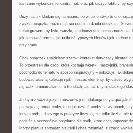
lustrzane wykończenie kontra mat, oraz jak łączyć faktury, by uz
Duży nacisk kładzie się na niuans, bo w jubilerstwie to one najczę
Zwykła obrączka może stać się osobista dzięki dedykacji. Serwis
treści graweru, by była zwięzła, a jednocześnie pełna znaczenia. 
jak planować termin, jak uniknąć typowych błędów i jak zadbać o 
przyjemny.
Obok obrączek znajdziesz szeroki kontekst dotyczący biżuterii co
To przestrzeń dla osób, które kochają wkrętki, naszyjniki, bransol
podchodzi do tematu w sposób inspiracyjny – pokazuje, jak dobiera
budować własną kolekcję i jak mieszać elementy, by całość wyglą
się wątki o minimalizmie, o trendach, ale też o tym, dlaczego kl
Jednym z ważniejszych obszarów jest edukacja dotycząca jakośc
przewija się temat próby, tego jak czytać cechy na wyrobach, czy
innych prób, i dlaczego w praktyce liczy się nie tylko liczba, ale 
podejście szczególnie przydatne dla osób, które chcą kupować św
którzy planują sprzedaż biżuterii i chcą rozumieć, z czego wynika