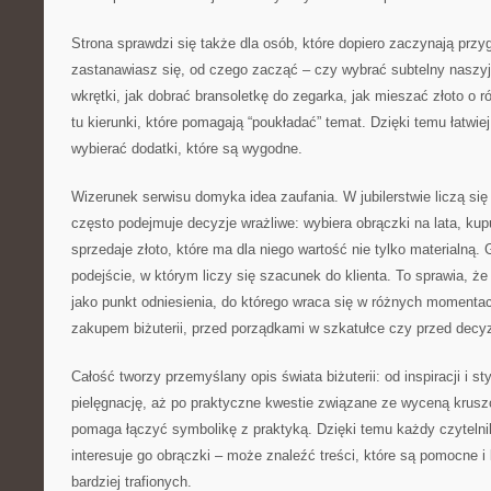
Strona sprawdzi się także dla osób, które dopiero zaczynają przyg
zastanawiasz się, od czego zacząć – czy wybrać subtelny naszyj
wkrętki, jak dobrać bransoletkę do zegarka, jak mieszać złoto o 
tu kierunki, które pomagają “poukładać” temat. Dzięki temu łatwie
wybierać dodatki, które są wygodne.
Wizerunek serwisu domyka idea zaufania. W jubilerstwie liczą się
często podejmuje decyzje wrażliwe: wybiera obrączki na lata, kup
sprzedaje złoto, które ma dla niego wartość nie tylko materialną.
podejście, w którym liczy się szacunek do klienta. To sprawia, ż
jako punkt odniesienia, do którego wraca się w różnych momenta
zakupem biżuterii, przed porządkami w szkatułce czy przed decyz
Całość tworzy przemyślany opis świata biżuterii: od inspiracji i st
pielęgnację, aż po praktyczne kwestie związane ze wyceną kruszc
pomaga łączyć symbolikę z praktyką. Dzięki temu każdy czytelnik
interesuje go obrączki – może znaleźć treści, które są pomocne i
bardziej trafionych.