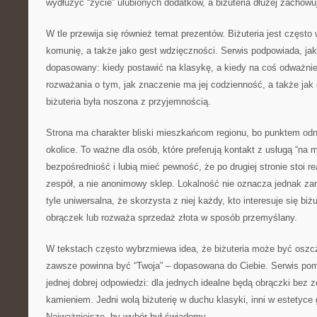
wydłużyć “życie” ulubionych dodatków, a biżuteria dłużej zachowu
W tle przewija się również temat prezentów. Biżuteria jest często
komunię, a także jako gest wdzięczności. Serwis podpowiada, jak
dopasowany: kiedy postawić na klasykę, a kiedy na coś odważnie
rozważania o tym, jak znaczenie ma jej codzienność, a także jak
biżuteria była noszona z przyjemnością.
Strona ma charakter bliski mieszkańcom regionu, bo punktem odn
okolice. To ważne dla osób, które preferują kontakt z usługą “na m
bezpośredniość i lubią mieć pewność, że po drugiej stronie stoi re
zespół, a nie anonimowy sklep. Lokalność nie oznacza jednak za
tyle uniwersalna, że skorzysta z niej każdy, kto interesuje się biż
obrączek lub rozważa sprzedaż złota w sposób przemyślany.
W tekstach często wybrzmiewa idea, że biżuteria może być oszcz
zawsze powinna być “Twoja” – dopasowana do Ciebie. Serwis po
jednej dobrej odpowiedzi: dla jednych idealne będą obrączki bez z
kamieniem. Jedni wolą biżuterię w duchu klasyki, inni w estetyce
Najważniejsze, by wybór był świadomy.