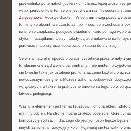
przewodnika po tematach jubilerskich, chcesz lepiej zrozumieć pr
wybór pierścionków, ten serwis jest w sam raz. Nowości na stron
Zaręczynowa
i Rodzaje Biżuterii. W centrum uwagi pozostaje este
to nie tylko akcent, ale często symbol – coś, co przechodzi z pok
na stronie znajdziesz podejście świadome, które pomaga wybiera
stylem i rozsądkiem. Opisy i teksty są ukierunkowane na to, byś 
porównać materiały oraz dopasować biżuterię do stylizacji.
Serwis w naturalny sposób prowadzi czytelnika przez tematy zwią
to właśnie one są dla wielu par centralnym elementem przygotowa
się kwestie takie jak ustalenie profilu, znaczenie kształtu oraz r
nowoczesnym designem. Możesz trafić na podpowiedzi dotyczące
wyjątkowych, a także na praktyczne omówienia tego, co w obrącz
łatwość pielęgnacji.
Ważnym elementem jest temat kruszców i ich charakteru. Złoto b
ma inny odcień. Na stronie można znaleźć podejście, które tłuma
kompozycję stylizacji i dlaczego dla jednych osób lepsze będzie n
innych szlachetny, tradycyjny kolor. Pojawiają się też wątki o ty