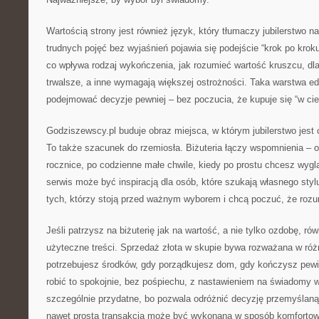
Wartością strony jest również język, który tłumaczy jubilerstwo n
trudnych pojęć bez wyjaśnień pojawia się podejście “krok po kroku
co wpływa rodzaj wykończenia, jak rozumieć wartość kruszcu, dl
trwalsze, a inne wymagają większej ostrożności. Taka warstwa e
podejmować decyzje pewniej – bez poczucia, że kupuje się “w ci
Godziszewscy.pl buduje obraz miejsca, w którym jubilerstwo jest
To także szacunek do rzemiosła. Biżuteria łączy wspomnienia – 
rocznice, po codzienne małe chwile, kiedy po prostu chcesz wygl
serwis może być inspiracją dla osób, które szukają własnego styl
tych, którzy stoją przed ważnym wyborem i chcą poczuć, że rozum
Jeśli patrzysz na biżuterię jak na wartość, a nie tylko ozdobę, ró
użyteczne treści. Sprzedaż złota w skupie bywa rozważana w róż
potrzebujesz środków, gdy porządkujesz dom, gdy kończysz pewi
robić to spokojnie, bez pośpiechu, z nastawieniem na świadomy w
szczególnie przydatne, bo pozwala odróżnić decyzję przemyślaną
nawet prosta transakcja może być wykonana w sposób komfortow