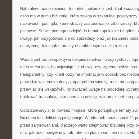
Naturalnym uzupełnieniem tematyki jubilerskiej jest dział związa
osób ma w domu biżuterię, która zalega w szkatułce: pojedynczy
naprawach, pamiątki, które straciły zastosowanie, albo rzeczy, kt
pasować. Serwis pomaga podejść do tematu spokojnie i mądrze: w
uwagę, jak przygotować się do sprzedaży oraz jak rozumieć pod
na wycenę, takie jak stan czy charakter wyrobu: złom złota.
Ważna jest też perspektywa bezpieczeństwa i przejrzystości. Spr
osób stresująca, bo pojawiają się obawy: czy wycena będzie rzet
transparentny, czy klient otrzyma informacje w sposób bez niedo
prowadzą w kierunku decyzji opartych na wiedzy, a nie na przyp
przewijać się wskazówki, by zwracać uwagę na procedurę wyceny,
traktować transakcję jako normalną usługę, w której klient ma pra
Godziszewscy.pl to również miejsce, które porządkuje tematy zwi
Biżuteria lubi delikatną pielęgnację. W tekstach można znaleźć po
przed zarysowaniami, dlaczego warto zdejmować biżuterię przy 
oraz jak przechowywać ją tak, aby nie plątała się i nie niszczyła