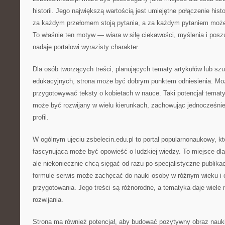
historii. Jego największą wartością jest umiejętne połączenie hist
za każdym przełomem stoją pytania, a za każdym pytaniem może 
To właśnie ten motyw — wiara w siłę ciekawości, myślenia i pos
nadaje portalowi wyrazisty charakter.
Dla osób tworzących treści, planujących tematy artykułów lub szu
edukacyjnych, strona może być dobrym punktem odniesienia. Moż
przygotowywać teksty o kobietach w nauce. Taki potencjał tematy
może być rozwijany w wielu kierunkach, zachowując jednocześnie
profil.
W ogólnym ujęciu zsbelecin.edu.pl to portal popularnonaukowy, kt
fascynująca może być opowieść o ludzkiej wiedzy. To miejsce dla 
ale niekoniecznie chcą sięgać od razu po specjalistyczne publikac
formule serwis może zachęcać do nauki osoby w różnym wieku i
przygotowania. Jego treści są różnorodne, a tematyka daje wiele
rozwijania.
Strona ma również potencjał, aby budować pozytywny obraz nauki 