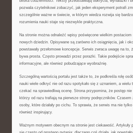
bliska codzienności. Teksty przedstawiają odkrycia, wynalazki i b
pozwala czytelnikowi zobaczyć, jak jeden eksperyment potrafi zmie
szczególnie ważne w świecie, w którym wiedza rozwija się bardz
rozumienia nauki staje się niezwykle praktyczna.
Na stronie można odnaleźć wpisy poświęcone wielkim postaciom n
nowych dziedzin. Opisywane są zarówno ich osiągnięcia, jak i oko
powstawały przełomowe koncepcje. Serwis zwraca uwagę na to, 
bywa prosta. Często prowadzi przez porażki. Takie podejście spraw
informacyjne, ale również pobudzające wyobraźnię.
Szczególną wartością portalu jest także to, że podkreśla rolę osó
nauki wiele odkryć nie od razu spotykało się z uznaniem, a wielu
czekać na sprawiedliwą ocenę. Strona przypomina, że postęp nie 
którzy od razu trafiają na pierwsze strony podręczników. Czasem 
osoby, które działały po cichu. To sprawia, że serwis ma nie tylko
również inspirujący.
Ważnym motywem obecnym na stronie jest ciekawość. Artykuły 
się często od prostego pytania: dlaczego coś działa, jak powstało