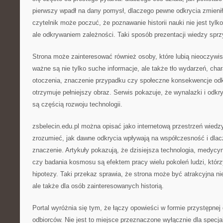
pierwszy wpadł na dany pomysł, dlaczego pewne odkrycia zmieniły
czytelnik może poczuć, że poznawanie historii nauki nie jest tyl
ale odkrywaniem zależności. Taki sposób prezentacji wiedzy sprz
Strona może zainteresować również osoby, które lubią nieoczywis
ważne są nie tylko suche informacje, ale także tło wydarzeń, char
otoczenia, znaczenie przypadku czy społeczne konsekwencje odkr
otrzymuje pełniejszy obraz. Serwis pokazuje, że wynalazki i odkr
są częścią rozwoju technologii.
zsbelecin.edu.pl można opisać jako internetową przestrzeń wiedz
zrozumieć, jak dawne odkrycia wpływają na współczesność i dlac
znaczenie. Artykuły pokazują, że dzisiejsza technologia, medycyn
czy badania kosmosu są efektem pracy wielu pokoleń ludzi, któr
hipotezy. Taki przekaz sprawia, że strona może być atrakcyjna nie
ale także dla osób zainteresowanych historią.
Portal wyróżnia się tym, że łączy opowieści w formie przystępnej
odbiorców. Nie jest to miejsce przeznaczone wyłącznie dla specj