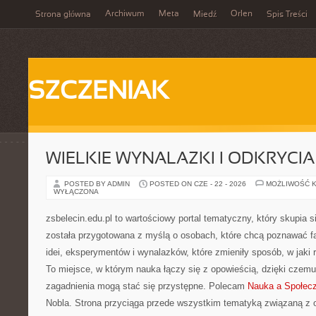
Archiwum
Meta
Orlen
Strona główna
Miedź
Spis Treści
SZCZENIAK
WIELKIE WYNALAZKI I ODKRYCIA
POSTED BY ADMIN
POSTED ON CZE - 22 - 2026
MOŻLIWOŚĆ 
WYŁĄCZONA
zsbelecin.edu.pl to wartościowy portal tematyczny, który skupia s
została przygotowana z myślą o osobach, które chcą poznawać fas
idei, eksperymentów i wynalazków, które zmieniły sposób, w jaki
To miejsce, w którym nauka łączy się z opowieścią, dzięki czemu
zagadnienia mogą stać się przystępne. Polecam
Nauka a Społec
Nobla. Strona przyciąga przede wszystkim tematyką związaną z 