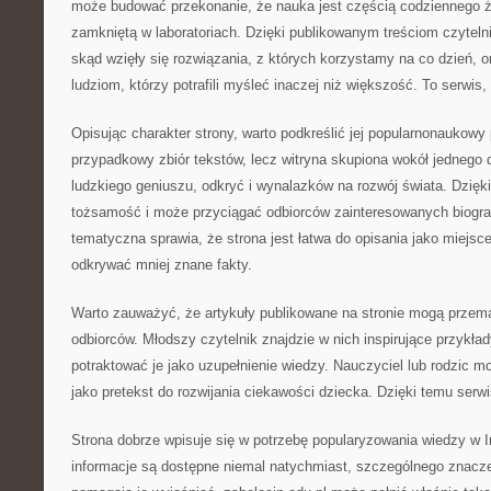
może budować przekonanie, że nauka jest częścią codziennego ży
zamkniętą w laboratoriach. Dzięki publikowanym treściom czyteln
skąd wzięły się rozwiązania, z których korzystamy na co dzień, 
ludziom, którzy potrafili myśleć inaczej niż większość. To serwis,
Opisując charakter strony, warto podkreślić jej popularnonaukowy pr
przypadkowy zbiór tekstów, lecz witryna skupiona wokół jednego
ludzkiego geniuszu, odkryć i wynalazków na rozwój świata. Dzięk
tożsamość i może przyciągać odbiorców zainteresowanych biogra
tematyczna sprawia, że strona jest łatwa do opisania jako miejsce
odkrywać mniej znane fakty.
Warto zauważyć, że artykuły publikowane na stronie mogą przem
odbiorców. Młodszy czytelnik znajdzie w nich inspirujące przykła
potraktować je jako uzupełnienie wiedzy. Nauczyciel lub rodzic m
jako pretekst do rozwijania ciekawości dziecka. Dzięki temu serwi
Strona dobrze wpisuje się w potrzebę popularyzowania wiedzy w 
informacje są dostępne niemal natychmiast, szczególnego znaczen