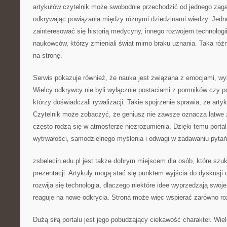
artykułów czytelnik może swobodnie przechodzić od jednego zaga
odkrywając powiązania między różnymi dziedzinami wiedzy. Jed
zainteresować się historią medycyny, innego rozwojem technologi
naukowców, którzy zmieniali świat mimo braku uznania. Taka ró
na stronę.
Serwis pokazuje również, że nauka jest związana z emocjami, wybo
Wielcy odkrywcy nie byli wyłącznie postaciami z pomników czy po
którzy doświadczali rywalizacji. Takie spojrzenie sprawia, że artyk
Czytelnik może zobaczyć, że geniusz nie zawsze oznacza łatwe 
często rodzą się w atmosferze niezrozumienia. Dzięki temu porta
wytrwałości, samodzielnego myślenia i odwagi w zadawaniu pytań
zsbelecin.edu.pl jest także dobrym miejscem dla osób, które szu
prezentacji. Artykuły mogą stać się punktem wyjścia do dyskusji o
rozwija się technologia, dlaczego niektóre idee wyprzedzają swoj
reaguje na nowe odkrycia. Strona może więc wspierać zarówno roz
Dużą siłą portalu jest jego pobudzający ciekawość charakter. Wi