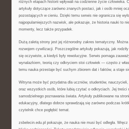
różnych etapach historii wpływali na codzienne życie człowieka. 
artykuły dotyczące zarówno znanych postaci, jak i osób mniej oc
pozostających w cieniu. Dzięki temu serwis nie ogranicza się wył
najpopularniejszych nazwisk, ale pokazuje, że historia nauki to n
momenty, lecz także przypadek.
Dużą zaletą strony jest jej różnorodny zakres tematyczny. Można 
rozwojem cywilizacji. Poszczególne artykuły pokazują, jak rodziły 
się oczywiste, a kiedyś były rewolucyjne. Serwis pomaga zauwa
wynalazkiem, teorią czy odkryciem stoi człowiek — często z wła
temu nauka przestaje być suchym zbiorem dat i faktów, a staje się
Witryna może być przydatna dla uczniów, studentów, nauczycieli,
oraz wszystkich osób, które lubią czytać o odkryciach. Jej treści
samodzielnego poznawania świata. Artykuły publikowane na stron
edukacyjny, dlatego dobrze sprawdzają się zarówno podczas krótkie
czytelnik chce pogłębić temat.
zsbelecin.edu.pl pokazuje, że nauka nie musi być odległa. Wręc