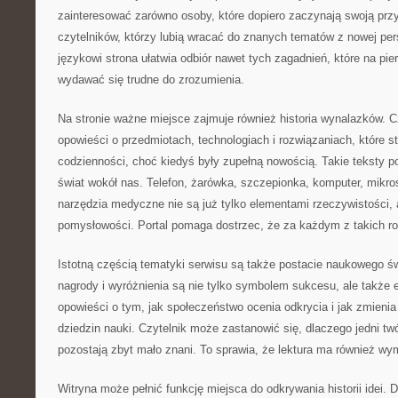
zainteresować zarówno osoby, które dopiero zaczynają swoją przy
czytelników, którzy lubią wracać do znanych tematów z nowej pe
językowi strona ułatwia odbiór nawet tych zagadnień, które na pi
wydawać się trudne do zrozumienia.
Na stronie ważne miejsce zajmuje również historia wynalazków. 
opowieści o przedmiotach, technologiach i rozwiązaniach, które st
codzienności, choć kiedyś były zupełną nowością. Takie teksty p
świat wokół nas. Telefon, żarówka, szczepionka, komputer, mik
narzędzia medyczne nie są już tylko elementami rzeczywistości, a
pomysłowości. Portal pomaga dostrzec, że za każdym z takich roz
Istotną częścią tematyki serwisu są także postacie naukowego św
nagrody i wyróżnienia są nie tylko symbolem sukcesu, ale także
opowieści o tym, jak społeczeństwo ocenia odkrycia i jak zmieni
dziedzin nauki. Czytelnik może zastanowić się, dlaczego jedni twó
pozostają zbyt mało znani. To sprawia, że lektura ma również wym
Witryna może pełnić funkcję miejsca do odkrywania historii idei. Dz