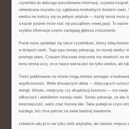
czytelnika do dalszego poszukiwania informacji, czytania książe
odwiedzania muzeów czy zgłębiania konkretnych dziedzin nauki. 
wiedza nie kończy się na jednym artykule — każdy temat może p
a każde pytanie może stać się początkiem nowej pasji. To ważn
szybkie informacje często zastępują głębsze zrozumienie.
Portal może spodobać się także czytelnikom, którzy lubią histor
w dziejach nauki. Tego typu tematy pokazują, że rozwój wiedzy n
prostego planu. Czasami kluczowe znaczenie ma otwartość na ni
temu strona uczy, że w nauce ważna jest nie tylko wiedza, ale tak
Treści publikowane na stronie mogą również pomagać w budowani
współczesność. Wiele dzisiejszych debat — dotyczących sztucznej
energii, klimatu, medycyny czy eksploracji kosmosu — ma swoje
odkryciach i wieloletnim rozwoju nauki. Serwis pokazuje, że aby l
teraźniejszość, warto znać historię idei. Takie podejście czyni s
każdego, kto chce patrzeć na świat bardziej świadomie.
zsbelecin.edu.pl to nie tylko zbiór artykułów, ale również miejsce