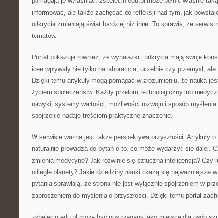
pomagają je wyjaśniać. zsbelecin.edu.pl może pełnić właśnie taką
informować, ale także zachęcać do refleksji nad tym, jak powstaje
odkrycia zmieniają świat bardziej niż inne. To sprawia, że serwis
tematów.
Portal pokazuje również, że wynalazki i odkrycia mają swoje ko
idee wpływały nie tylko na laboratoria, uczelnie czy przemysł, al
Dzięki temu artykuły mogą pomagać w zrozumieniu, że nauka jest
życiem społeczeństw. Każdy przełom technologiczny lub medyc
nawyki, systemy wartości, możliwości rozwoju i sposób myślenia 
spojrzenie nadaje treściom praktyczne znaczenie.
W serwisie ważna jest także perspektywa przyszłości. Artykuły 
naturalnie prowadzą do pytań o to, co może wydarzyć się dalej. 
zmienią medycynę? Jak rozwinie się sztuczna inteligencja? Czy 
odległe planety? Jakie dziedziny nauki okażą się najważniejsze 
pytania sprawiają, że strona nie jest wyłącznie spojrzeniem w prz
zaproszeniem do myślenia o przyszłości. Dzięki temu portal zach
zsbelecin.edu.pl może być postrzegany jako miejsce dla osób sz