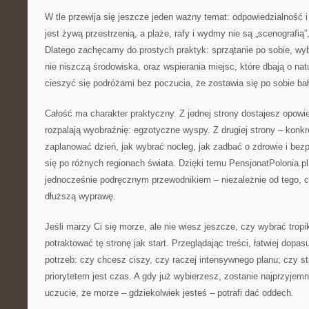
W tle przewija się jeszcze jeden ważny temat: odpowiedzialność
jest żywą przestrzenią, a plaże, rafy i wydmy nie są „scenografią”
Dlatego zachęcamy do prostych praktyk: sprzątanie po sobie, wyb
nie niszczą środowiska, oraz wspierania miejsc, które dbają o nat
cieszyć się podróżami bez poczucia, że zostawia się po sobie ba
Całość ma charakter praktyczny. Z jednej strony dostajesz opowie
rozpalają wyobraźnię: egzotyczne wyspy. Z drugiej strony – konkr
zaplanować dzień, jak wybrać nocleg, jak zadbać o zdrowie i bez
się po różnych regionach świata. Dzięki temu PensjonatPolonia.p
jednocześnie podręcznym przewodnikiem – niezależnie od tego, 
dłuższą wyprawę.
Jeśli marzy Ci się morze, ale nie wiesz jeszcze, czy wybrać trop
potraktować tę stronę jak start. Przeglądając treści, łatwiej dopa
potrzeb: czy chcesz ciszy, czy raczej intensywnego planu; czy s
priorytetem jest czas. A gdy już wybierzesz, zostanie najprzyjemn
uczucie, że morze – gdziekolwiek jesteś – potrafi dać oddech.