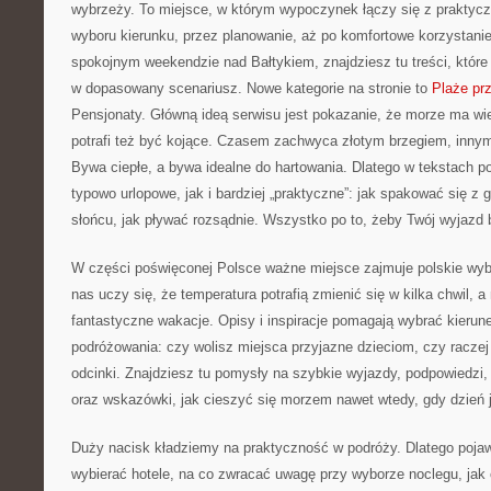
wybrzeży. To miejsce, w którym wypoczynek łączy się z prakty
wyboru kierunku, przez planowanie, aż po komfortowe korzystanie
spokojnym weekendzie nad Bałtykiem, znajdziesz tu treści, któr
w dopasowany scenariusz. Nowe kategorie na stronie to
Plaże pr
Pensjonaty. Główną ideą serwisu jest pokazanie, że morze ma wie
potrafi też być kojące. Czasem zachwyca złotym brzegiem, innym
Bywa ciepłe, a bywa idealne do hartowania. Dlatego w tekstach p
typowo urlopowe, jak i bardziej „praktyczne”: jak spakować się z 
słońcu, jak pływać rozsądnie. Wszystko po to, żeby Twój wyjazd 
W części poświęconej Polsce ważne miejsce zajmuje polskie wybr
nas uczy się, że temperatura potrafią zmienić się w kilka chwil,
fantastyczne wakacje. Opisy i inspiracje pomagają wybrać kieru
podróżowania: czy wolisz miejsca przyjazne dzieciom, czy raczej
odcinki. Znajdziesz tu pomysły na szybkie wyjazdy, podpowiedzi,
oraz wskazówki, jak cieszyć się morzem nawet wtedy, gdy dzień j
Duży nacisk kładziemy na praktyczność w podróży. Dlatego pojawia
wybierać hotele, na co zwracać uwagę przy wyborze noclegu, jak 