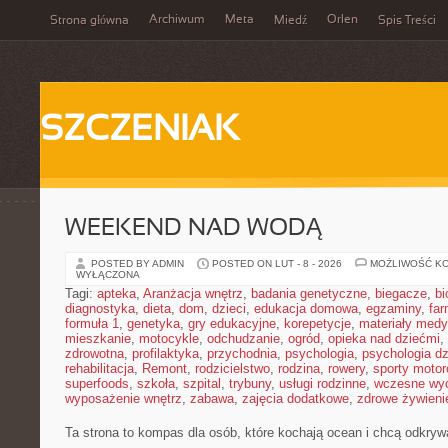
Archiwum
Meta
Orlen
Strona główna
Miedź
Spis Treści
SZCZENIAK
WEEKEND NAD WODĄ
POSTED BY ADMIN
POSTED ON LUT - 8 - 2026
MOŻLIWOŚĆ K
WYŁĄCZONA
Tagi:
apteka
,
Aranżacja wnętrz
,
badania genetyczne
,
biegacze
,
bi
diagnostyka
,
dieta
,
dom
,
dzieci
,
edukacja domowa
,
egzaminy
,
far
formuła 1
,
genetyka
,
gry edukacyjne
,
korepetycje
,
materiały med
mieszkanie
,
motocykle
,
odchudzanie
,
ogród
,
opieka nad dziećmi
,
zdrowotna
,
profilaktyka
,
przychodnia
,
psychologia
,
psychologia dz
rehabilitacja
,
Remont
,
rodzicielstwo
,
rodzina
,
rowery
,
sporty moto
superfoods
,
szkoła
,
szpital
,
trybuny
,
usługi rodzinne
,
wczesne wy
wyposażenie wnętrz
,
zabawa
,
zajęcia dodatkowe
,
zdrowe żywieni
Ta strona to kompas dla osób, które kochają ocean i chcą odkryw