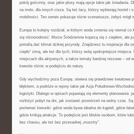
pokój gościnny, oraz jakie plusy mają opcje takie jak śniadania. 
na molo, dla innych cisza. Są też tacy, którzy wybierają hostel i
mobilności. Ten serwis pokazuje różne scenariusze, żebyś mógł w
Europa to kolejny rozdział, w którym woda zmienia się niemal co k
się różnorodność: Morze Śródziemne kojarzą się z ciepłem, ale j
potrafią dać klimat dzikiej przyrody. Znajdziesz tu inspiracje dla 
ciepło” zimą, ale też dla tych, którzy wolą spokojniejsze miejsca. 
miejscach dla aktywnych, a także tematy bardziej niszowe – od w
kwestie różnic w podejściu do natury.
Gdy wychodzimy poza Europę, otwiera się prawdziwie światowa p
błękitem, a podróże w rejony takie jak Azja Południowo-Wschodn
logistyki. Dlatego w opisach pojawiają się elementy planowania: ja
rozłożyć pobyt na dni, jak zostawić przestrzeń na wolny czas. Są
porównać kierunki: gdzie woda bywa idealna do kąpieli, gdzie łatw
gdzie królują atrakcje. To podejście jest bliskie osobom, które lu
bez chaosu, ale też bez przesadnej „musztry”.