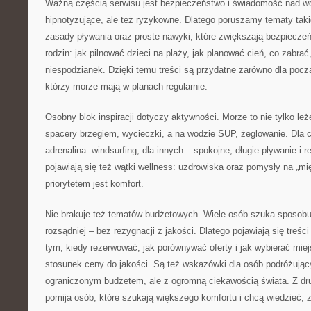
Ważną częścią serwisu jest bezpieczeństwo i świadomość nad wo
hipnotyzujące, ale też ryzykowne. Dlatego poruszamy tematy tak
zasady pływania oraz proste nawyki, które zwiększają bezpiecze
rodzin: jak pilnować dzieci na plaży, jak planować cień, co zabra
niespodzianek. Dzięki temu treści są przydatne zarówno dla począt
którzy morze mają w planach regularnie.
Osobny blok inspiracji dotyczy aktywności. Morze to nie tylko leż
spacery brzegiem, wycieczki, a na wodzie SUP, żeglowanie. Dla 
adrenalina: windsurfing, dla innych – spokojne, długie pływanie i r
pojawiają się też wątki wellness: uzdrowiska oraz pomysły na „mi
priorytetem jest komfort.
Nie brakuje też tematów budżetowych. Wiele osób szuka sposobu
rozsądniej – bez rezygnacji z jakości. Dlatego pojawiają się treś
tym, kiedy rezerwować, jak porównywać oferty i jak wybierać miej
stosunek ceny do jakości. Są też wskazówki dla osób podróżujący
ograniczonym budżetem, ale z ogromną ciekawością świata. Z drug
pomija osób, które szukają większego komfortu i chcą wiedzieć, z