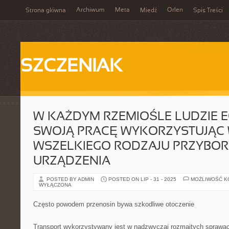
Archiwum
Meta
Orlen
Strona główna
Miedź
Spis Treści
SZCZENIAK
W KAŻDYM RZEMIOŚLE LUDZIE 
SWOJĄ PRACĘ WYKORZYSTUJĄC 
WSZELKIEGO RODZAJU PRZYBOR
URZĄDZENIA
POSTED BY ADMIN
POSTED ON LIP - 31 - 2025
MOŻLIWOŚĆ 
WYŁĄCZONA
Często powodem przenosin bywa szkodliwe otoczenie
Transport wykorzystywany jest w nadzwyczaj rozmaitych sprawac