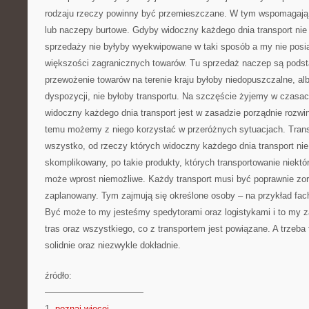
rodzaju rzeczy powinny być przemieszczane. W tym wspomagaj
lub naczepy burtowe. Gdyby widoczny każdego dnia transport nie
sprzedaży nie byłyby wyekwipowane w taki sposób a my nie posi
większości zagranicznych towarów. Tu sprzedaż naczep są podst
przewożenie towarów na terenie kraju byłoby niedopuszczalne, al
dyspozycji, nie byłoby transportu. Na szczęście żyjemy w czasa
widoczny każdego dnia transport jest w zasadzie porządnie rozwini
temu możemy z niego korzystać w przeróżnych sytuacjach. Tran
wszystko, od rzeczy których widoczny każdego dnia transport nie 
skomplikowany, po takie produkty, których transportowanie niekt
może wprost niemożliwe. Każdy transport musi być poprawnie zo
zaplanowany. Tym zajmują się określone osoby – na przykład fa
Być może to my jesteśmy spedytorami oraz logistykami i to my 
tras oraz wszystkiego, co z transportem jest powiązane. A trzeba
solidnie oraz niezwykle dokładnie.
źródło:
———————————
1.
poznaj więcej