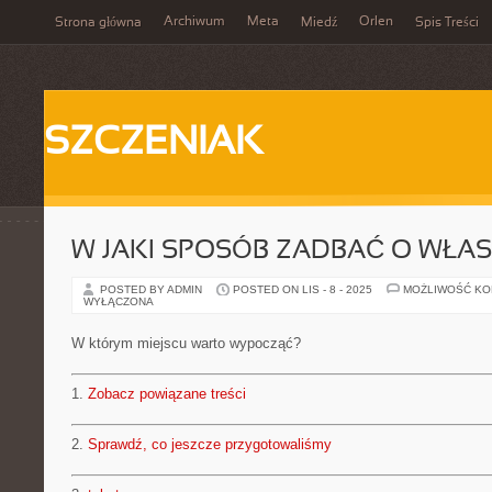
Archiwum
Meta
Orlen
Strona główna
Miedź
Spis Treści
SZCZENIAK
W JAKI SPOSÓB ZADBAĆ O WŁA
POSTED BY ADMIN
POSTED ON LIS - 8 - 2025
MOŻLIWOŚĆ K
WYŁĄCZONA
W którym miejscu warto wypocząć?
1.
Zobacz powiązane treści
2.
Sprawdź, co jeszcze przygotowaliśmy