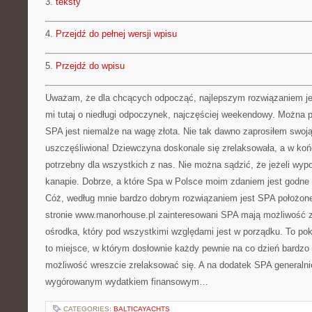
3.
teksty
4.
Przejdź do pełnej wersji wpisu
5.
Przejdź do wpisu
Uważam, że dla chcących odpocząć, najlepszym rozwiązaniem jes
mi tutaj o niedługi odpoczynek, najczęściej weekendowy. Można p
SPA jest niemalże na wagę złota. Nie tak dawno zaprosiłem swoj
uszczęśliwiona! Dziewczyna doskonale się zrelaksowała, a w końc
potrzebny dla wszystkich z nas. Nie można sądzić, że jeżeli wyp
kanapie. Dobrze, a które Spa w Polsce moim zdaniem jest godne
Cóż, według mnie bardzo dobrym rozwiązaniem jest SPA położon
stronie www.manorhouse.pl zainteresowani SPA mają możliwość z
ośrodka, który pod wszystkimi względami jest w porządku. To po
to miejsce, w którym dosłownie każdy pewnie na co dzień bardzo
możliwość wreszcie zrelaksować się. A na dodatek SPA generalni
wygórowanym wydatkiem finansowym…
CATEGORIES:
BALTICAYACHTS