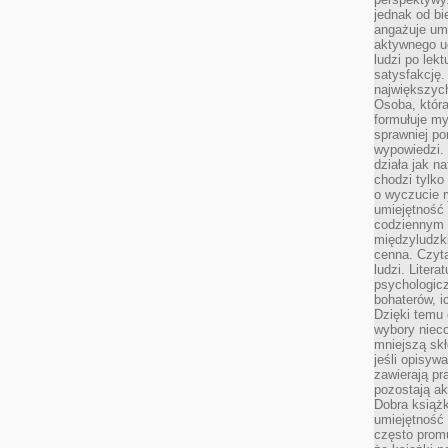
jednak od bi
angażuje um
aktywnego uc
ludzi po lekt
satysfakcję. 
największych
Osoba, która
formułuje my
sprawniej po
wypowiedzi.
działa jak n
chodzi tylko
o wyczucie r
umiejętność
codziennym ż
międzyludzk
cenna. Czyta
ludzi. Litera
psychologic
bohaterów, ic
Dzięki temu 
wybory nieco
mniejszą sk
jeśli opisywa
zawierają pr
pozostają ak
Dobra książk
umiejętność 
często promu