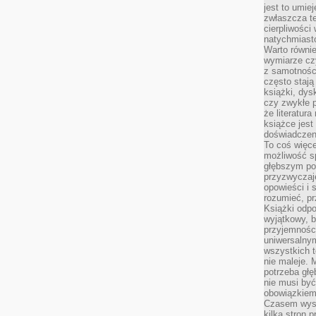
jest to umie
zwłaszcza t
cierpliwości
natychmiasto
Warto równi
wymiarze czy
z samotności
często stają
książki, dys
czy zwykłe 
że literatu
książce jest
doświadczen
To coś więce
możliwość s
głębszym poz
przyzwyczaje
opowieści i 
rozumieć, p
Książki odpo
wyjątkowy, b
przyjemnośc
uniwersalny
wszystkich 
nie maleje. 
potrzeba głę
nie musi być
obowiązkiem
Czasem wyst
kilka stron 