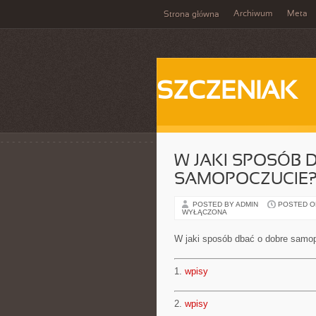
Archiwum
Meta
Strona główna
SZCZENIAK
W JAKI SPOSÓB 
SAMOPOCZUCIE
POSTED BY ADMIN
POSTED ON 
WYŁĄCZONA
W jaki sposób dbać o dobre samo
1.
wpisy
2.
wpisy