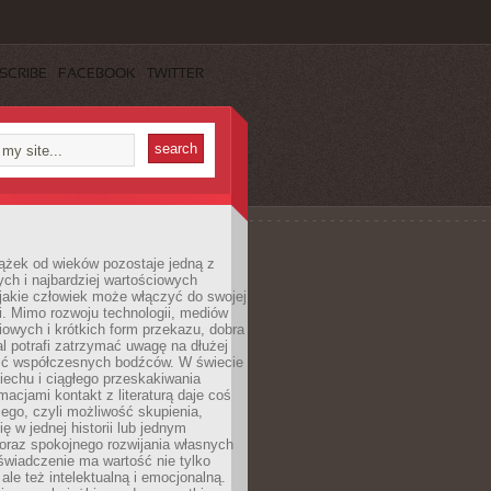
SCRIBE
FACEBOOK
TWITTER
ążek od wieków pozostaje jedną z
ch i najbardziej wartościowych
jakie człowiek może włączyć do swojej
. Mimo rozwoju technologii, mediów
owych i krótkich form przekazu, dobra
l potrafi zatrzymać uwagę na dłużej
ść współczesnych bodźców. W świecie
echu i ciągłego przeskakiwania
macjami kontakt z literaturą daje coś
ego, czyli możliwość skupienia,
ę w jednej historii lub jednym
oraz spokojnego rozwijania własnych
świadczenie ma wartość nie tylko
ale też intelektualną i emocjonalną.