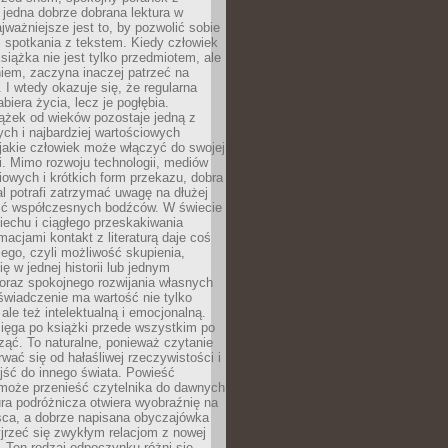
 jedna dobrze dobrana lektura w
jważniejsze jest to, by pozwolić sobie
j spotkania z tekstem. Kiedy człowiek
książka nie jest tylko przedmiotem, ale
iem, zaczyna inaczej patrzeć na
 I wtedy okazuje się, że regularna
abiera życia, lecz je pogłębia.
ążek od wieków pozostaje jedną z
ch i najbardziej wartościowych
jakie człowiek może włączyć do swojej
. Mimo rozwoju technologii, mediów
owych i krótkich form przekazu, dobra
l potrafi zatrzymać uwagę na dłużej
ść współczesnych bodźców. W świecie
echu i ciągłego przeskakiwania
macjami kontakt z literaturą daje coś
ego, czyli możliwość skupienia,
ę w jednej historii lub jednym
oraz spokojnego rozwijania własnych
świadczenie ma wartość nie tylko
ale też intelektualną i emocjonalną.
ięga po książki przede wszystkim po
ząć. To naturalne, ponieważ czytanie
wać się od hałaśliwej rzeczywistości i
jść do innego świata. Powieść
 może przenieść czytelnika do dawnych
tura podróżnicza otwiera wyobraźnię na
sca, a dobrze napisana obyczajówka
jrzeć się zwykłym relacjom z nowej
 Ten rodzaj odpoczynku różni się