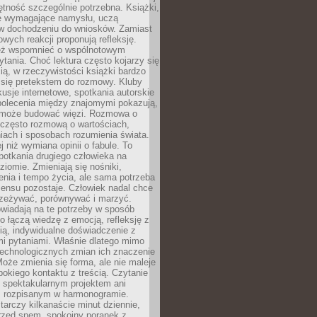
jętność szczególnie potrzebna. Książki,
e wymagające namysłu, uczą
 w dochodzeniu do wniosków. Zamiast
wych reakcji proponują refleksję.
eż wspomnieć o wspólnotowym
tania. Choć lektura często kojarzy się
ą, w rzeczywistości książki bardzo
 się pretekstem do rozmowy. Kluby
kusje internetowe, spotkania autorskie
polecenia między znajomymi pokazują,
ra może budować więzi. Rozmowa o
 często rozmową o wartościach,
iach i sposobach rozumienia świata.
j niż wymiana opinii o fabule. To
potkania drugiego człowieka na
iomie. Zmieniają się nośniki,
nia i tempo życia, ale sama potrzeba
sensu pozostaje. Człowiek nadal chce
rzeżywać, porównywać i marzyć.
wiadają na te potrzeby w sposób
o łączą wiedzę z emocją, refleksję z
ią, indywidualne doświadczenie z
mi pytaniami. Właśnie dlatego mimo
technologicznych zmian ich znaczenie
Może zmienia się forma, ale nie maleje
bokiego kontaktu z treścią. Czytanie
 spektakularnym projektem ani
 rozpisanym w harmonogramie.
arczy kilkanaście minut dziennie,
przed snem, spokojny poranek z