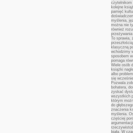
czytelnikom
kolejne ksią
pamięć kultu
doświadczen
myślenia, jęz
można nie ty
również rozu
przeżywania 
To sprawia, 
przeszłością
klasyczną p
wchodzimy w
sposobem wi
pomaga równi
Wiele osób d
książki nagl
albo problem
się wcześnie
Pozwala zob
bohatera, d
zyskać dysta
wszystkich p
którym można
do głębszeg
znaczenia k
myślenia. Os
częściej po
argumentacji
rzeczywistoś
biała. W cza