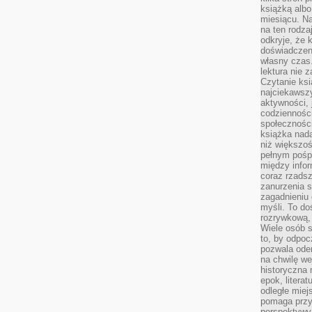
książką albo
miesiącu. Na
na ten rodza
odkryje, że 
doświadczen
własny czas.
lektura nie z
Czytanie ksi
najciekawszy
aktywności, 
codzienności
społeczności
książka nada
niż większo
pełnym pośpi
między infor
coraz rzadsz
zanurzenia si
zagadnieniu 
myśli. To do
rozrywkową, 
Wiele osób s
to, by odpoc
pozwala oder
na chwilę we
historyczna
epok, litera
odległe miej
pomaga przy
perspektywy.