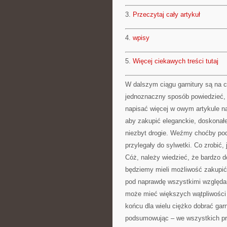
3.
Przeczytaj cały artykuł
4.
wpisy
5.
Więcej ciekawych treści tutaj
W dalszym ciągu garnitury są na 
jednoznaczny sposób powiedzieć, ż
napisać więcej w owym artykule n
aby zakupić eleganckie, doskonał
niezbyt drogie. Weźmy choćby pod 
przylegały do sylwetki. Co zrobić,
Cóż, należy wiedzieć, że bardzo d
będziemy mieli możliwość zakupić 
pod naprawdę wszystkimi względam
może mieć większych wątpliwości
końcu dla wielu ciężko dobrać garn
podsumowując – we wszystkich pr