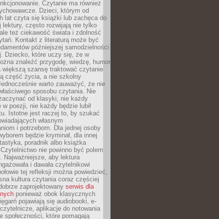
unkcjonowanie. Czytanie ma również
ychowawcze. Dzieci, którym od
 lat czyta się książki lub zachęca do
lektury, często rozwijają nie tylko
ale też ciekawość świata i zdolność
tań. Kontakt z literaturą może być
ndamentów późniejszej samodzielności
j. Dziecko, które uczy się, że w
ożna znaleźć przygodę, wiedzę, humor
a większą szansę traktować czytanie
ną część życia, a nie szkolny
Jednocześnie warto zauważyć, że nie
właściwego sposobu czytania. Nie
zaczynać od klasyki, nie każdy
 w poezji, nie każdy będzie lubił
ktu. Istotne jest raczej to, by szukać
owiadających własnym
niom i potrzebom. Dla jednej osoby
yborem będzie kryminał, dla innej
ntastyka, poradnik albo książka
 Czytelnictwo nie powinno być polem
 Najważniejsze, aby lektura
ngażowała i dawała czytelnikowi
ołowie tej refleksji można powiedzieć,
na kultura czytania coraz częściej
dobrze zaprojektowany
serwis dla
nych
ponieważ obok klasycznych
sięgarń pojawiają się audiobooki, e-
 czytelnicze, aplikacje do notowania
łe społeczności, które pomagają