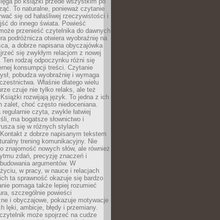
ięga po książki przede wszystkim po
ząć. To naturalne, ponieważ czytanie
wać się od hałaśliwej rzeczywistości i
jść do innego świata. Powieść
 może przenieść czytelnika do dawnych
tura podróżnicza otwiera wyobraźnię na
sca, a dobrze napisana obyczajówka
jrzeć się zwykłym relacjom z nowej
 Ten rodzaj odpoczynku różni się
ernej konsumpcji treści. Czytanie
ysł, pobudza wyobraźnię i wymaga
zestnictwa. Właśnie dlatego wielu
urze czuje nie tylko relaks, ale też
Książki rozwijają język. To jedna z ich
 zalet, choć często niedoceniana.
 regularnie czyta, zwykle łatwiej
śli, ma bogatsze słownictwo i
rusza się w różnych stylach
 Kontakt z dobrze napisanym tekstem
aturalny trening komunikacyjny. Nie
 o znajomość nowych słów, ale również
ytmu zdań, precyzję znaczeń i
 budowania argumentów. W
yciu, w pracy, w nauce i relacjach
ich ta sprawność okazuje się bardzo
nie pomaga także lepiej rozumieć
tura, szczególnie powieści
zne i obyczajowe, pokazuje motywacje
h lęki, ambicje, błędy i przemiany.
czytelnik może spojrzeć na cudze