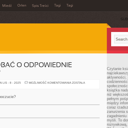
Orlen
Tagi
Tagi
Miedź
Spis Treści
SUB
DBAĆ O ODPOWIEDNIE
Czytanie ksi
?
najciekawszy
aktywności, 
codzienności
W
LIS - 8 - 2025
MOŻLIWOŚĆ KOMENTOWANIA
ZOSTAŁA
społeczności
JAKI
SPOSÓB
książka nada
DBAĆ
niż większo
O
poczucie?
ODPOWIEDNIE
pełnym pośpi
SAMOPOCZUCIE?
między infor
coraz rzadsz
zanurzenia si
zagadnieniu 
myśli. To do
rozrywkową, 