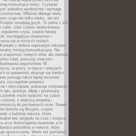
ernej konsumpcji treści. Czytanie
ysł, pobudza wyobraźnię i wymaga
zestnictwa. Właśnie dlatego wielu
urze czuje nie tylko relaks, ale też
Książki rozwijają język. To jedna z ich
 zalet, choć często niedoceniana.
 regularnie czyta, zwykle łatwiej
śli, ma bogatsze słownictwo i
rusza się w różnych stylach
 Kontakt z dobrze napisanym tekstem
aturalny trening komunikacyjny. Nie
 o znajomość nowych słów, ale również
ytmu zdań, precyzję znaczeń i
 budowania argumentów. W
yciu, w pracy, w nauce i relacjach
ich ta sprawność okazuje się bardzo
nie pomaga także lepiej rozumieć
tura, szczególnie powieści
zne i obyczajowe, pokazuje motywacje
h lęki, ambicje, błędy i przemiany.
czytelnik może spojrzeć na cudze
 szerzej, z większą empatią i
łonnością do pochopnych ocen. Nawet
ne historie są fikcyjne, często
awdy o ludzkiej naturze, które
tualne bez względu na czas i miejsce.
a uczy dostrzegania niuansów, a to
bardzo potrzebna w świecie, który
je uproszczenia. Warto też pamiętać,