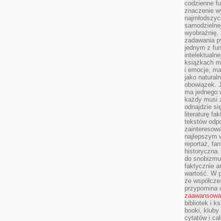
codzienne f
znaczenie w
najmłodszych
samodzielnej 
wyobraźnię, 
zadawania py
jednym z fu
intelektualne
książkach m
i emocje, m
jako natural
obowiązek. 
ma jednego 
każdy musi 
odnajdzie się
literaturę fa
tekstów odp
zainteresowa
najlepszym w
reportaż, fa
historyczna.
do snobizmu.
faktycznie a
wartość. W p
że współczes
przypomina 
zaawansowa
bibliotek i k
booki, kluby
cytatów i ca