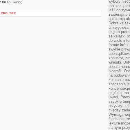
wybory nieco
y na to uwagę!
mniejszą sk
jeśli opisywa
ŁOPOLSKIE
zawierają pr
pozostają ak
Dobra książk
umiejętność 
często promu
że książki p
do wielu inte
formie krótk
zwykle prow
uporządkowa
kontekst, zr
wnioski. Dot
popularnonau
biografii. O
na budowanie
zbieranie p
znaczenia je
koncentracj
częściej ma
uwagi. Powo
szybkie tem
przyzwyczaje
między zadan
Wymaga wejś
śledzenia tr
lektura może
samym pozyt