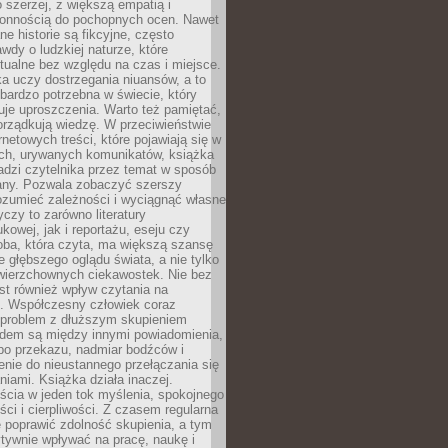
 szerzej, z większą empatią i
łonnością do pochopnych ocen. Nawet
ne historie są fikcyjne, często
awdy o ludzkiej naturze, które
tualne bez względu na czas i miejsce.
a uczy dostrzegania niuansów, a to
bardzo potrzebna w świecie, który
je uproszczenia. Warto też pamiętać,
orządkują wiedzę. W przeciwieństwie
rnetowych treści, które pojawiają się w
ich, urywanych komunikatów, książka
adzi czytelnika przez temat w sposób
ny. Pozwala zobaczyć szerszy
ozumieć zależności i wyciągnąć własne
yczy to zarówno literatury
kowej, jak i reportażu, eseju czy
soba, która czyta, ma większą szansę
 głębszego oglądu świata, a nie tylko
owierzchownych ciekawostek. Nie bez
st również wpływ czytania na
ę. Współczesny człowiek coraz
 problem z dłuższym skupieniem
dem są między innymi powiadomienia,
po przekazu, nadmiar bodźców i
nie do nieustannego przełączania się
iami. Książka działa inaczej.
cia w jeden tok myślenia, spokojnego
eści i cierpliwości. Z czasem regularna
 poprawić zdolność skupienia, a tym
ywnie wpływać na pracę, naukę i