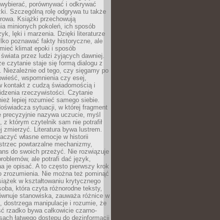
 wybierać, porównywać i odkrywać
żki. Szczególną rolę odgrywa tu także
rowa. Książki przechowują
ia minionych pokoleń, ich sposób
yk, lęki i marzenia. Dzięki literaturze
lko poznawać fakty historyczne, ale
mieć klimat epoki i sposób
świata przez ludzi żyjących dawniej.
że czytanie staje się formą dialogu z
. Niezależnie od tego, czy sięgamy po
owieść, wspomnienia czy esej,
 kontakt z cudzą świadomością i
dzenia rzeczywistości. Czytanie
eż lepiej rozumieć samego siebie.
oświadcza sytuacji, w której fragment
e precyzyjnie nazywa uczucie, myśl
, z którym czytelnik sam nie potrafił
j zmierzyć. Literatura bywa lustrem.
aczyć własne emocje w historii
ostrzec powtarzalne mechanizmy,
ns do swoich przeżyć. Nie rozwiązuje
roblemów, ale potrafi dać język,
 je opisać. A to często pierwszy krok
o zrozumienia. Nie można też pominąć
siążek w kształtowaniu krytycznego
oba, która czyta różnorodne teksty,
równuje stanowiska, zauważa różnice w
, dostrzega manipulacje i rozumie, że
ć rzadko bywa całkowicie czarno-
sach łatwego dostępu do dezinformacji