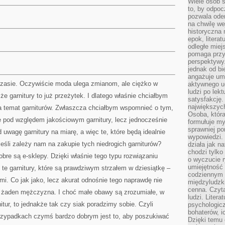
Wiele osób s
to, by odpoc
pozwala oder
na chwilę we
historyczna
epok, litera
odległe miej
pomaga przy
perspektywy.
jednak od bi
angażuje um
czasie. Oczywiście moda ulega zmianom, ale ciężko w
aktywnego uc
ludzi po lekt
e garnitury to już przeżytek. I dlatego właśnie chciałbym
satysfakcję. 
największych
a temat garniturów. Zwłaszcza chciałbym wspomnieć o tym,
Osoba, która
e pod względem jakościowym garnitury, lecz jednocześnie
formułuje my
sprawniej po
uwagę garnitury na miarę, a więc te, które będą idealnie
wypowiedzi.
 jeśli zależy nam na zakupie tych niedrogich garniturów?
działa jak n
chodzi tylko
obre są e-sklepy. Dzięki właśnie tego typu rozwiązaniu
o wyczucie r
umiejętność
te garnitury, które są prawdziwym strzałem w dziesiątkę –
codziennym ż
i. Co jak jako, lecz akurat odnośnie tego naprawdę nie
międzyludzk
cenna. Czyta
 żaden mężczyzna. I choć małe obawy są zrozumiałe, w
ludzi. Litera
itur, to jednakże tak czy siak poradzimy sobie. Czyli
psychologic
bohaterów, ic
zypadkach czymś bardzo dobrym jest to, aby poszukiwać
Dzięki temu 