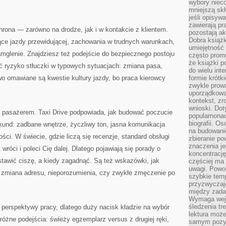
wybory nieco
mniejszą sk
jeśli opisywa
zawierają pr
hrona — zarówno na drodze, jak i w kontakcie z klientem.
pozostają ak
Dobra książk
ce jazdy przewidującej, zachowania w trudnych warunkach,
umiejętność 
mglenie. Znajdziesz też podejście do bezpiecznego postoju
często promu
że książki p
ć ryzyko stłuczki w typowych sytuacjach: zmiana pasa,
do wielu inte
o omawiane są kwestie kultury jazdy, bo praca kierowcy
formie krótk
zwykle prow
uporządkowa
kontekst, zr
wnioski. Dot
 pasażerem. Taxi Drive podpowiada, jak budować poczucie
popularnonau
biografii. O
und: zadbane wnętrze, życzliwy ton, jasna komunikacja
na budowanie
ości. W świecie, gdzie liczą się recenzje, standard obsługi
zbieranie p
znaczenia je
róci i poleci Cię dalej. Dlatego pojawiają się porady o
koncentracj
ostawić ciszę, a kiedy zagadnąć. Są też wskazówki, jak
częściej ma
uwagi. Powo
, zmiana adresu, nieporozumienia, czy zwykłe zmęczenie po
szybkie tem
przyzwyczaje
między zadan
Wymaga wejś
śledzenia tr
 perspektywy pracy, dlatego duży nacisk kładzie na wybór
lektura może
żne podejścia: świeży egzemplarz versus z drugiej ręki,
samym pozyt