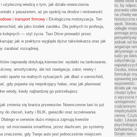
Wiele osób s
 i użyteczną wiedzą o tym, jak działa nowoczesna
to, by odpoc
pozwala oder
kontakt z pasażerem, aż po spokój na drodze i rentowność
na chwilę we
odowe i transport firmowy
i Ekologiczna motoryzacja. Ten
historyczna
epok, litera
samochód, ale jako środek zarobku. Dla jednych to profesja,
odległe miej
pomaga przy
a kolejnych — styl życia. Taxi Drive prowadzi przez
perspektywy.
pokazując jak w praktyce wygląda dyżur taksówkarza oraz jak
jednak od bi
angażuje um
by zarabiać rozsądniej.
aktywnego uc
ludzi po lekt
satysfakcję. 
, które naprawdę dotykają kierowców: wydatki na tankowanie,
największych
cowy, amortyzatory, ale też nawigacja, zator, rewiry i
Osoba, która
formułuje my
edzi oparte na realnych sytuacjach: jak dbać o samochód,
sprawniej po
wypowiedzi.
ać, gdy pojawia się niepokojący hałas, oraz jak planować
działa jak n
ne wtedy, kiedy najbardziej go potrzebujesz.
chodzi tylko
o wyczucie r
umiejętność
jak zmienia się branża przewozów. Nowoczesne taxi to już
codziennym ż
międzyludzk
emy do zleceń, karty i BLIK, gwiazdki oraz oczekiwania
cenna. Czyta
Dlatego w serwisie dużo miejsca zajmują kwestie
ludzi. Litera
psychologic
pracę: od mocowania smartfona, przez dashcam, po systemy
bohaterów, ic
Dzięki temu 
 znaczenie, gdy Twoje auto jest jednocześnie miejscem