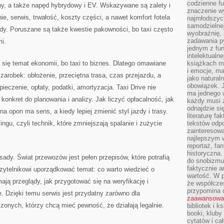
codzienne f
ny, a także napęd hybrydowy i EV. Wskazywane są zalety i
znaczenie w
nie, serwis, trwałość, koszty części, a nawet komfort fotela
najmłodszych
samodzielnej 
dy. Poruszane są także kwestie pakowności, bo taxi często
wyobraźnię, 
zadawania py
mi.
jednym z fu
intelektualne
 się temat ekonomii, bo taxi to biznes. Dlatego omawiane
książkach m
i emocje, m
 zarobek: obłożenie, przeciętna trasa, czas przejazdu, a
jako natural
obowiązek. 
pieczenie, opłaty, podatki, amortyzacja. Taxi Drive nie
ma jednego 
konkret do planowania i analizy. Jak liczyć opłacalność, jak
każdy musi 
odnajdzie się
 opon ma sens, a kiedy lepiej zmienić styl jazdy i trasy.
literaturę fa
gu, czyli technik, które zmniejszają spalanie i zużycie
tekstów odp
zainteresowa
najlepszym w
reportaż, fa
historyczna.
dy. Świat przewozów jest pełen przepisów, które potrafią
do snobizmu.
faktycznie a
zytelnikowi uporządkować temat: co warto wiedzieć o
wartość. W p
ają przeglądy, jak przygotować się na weryfikację i
że współczes
przypomina 
. Dzięki temu serwis jest przydatny zarówno dla
zaawansowa
czonych, którzy chcą mieć pewność, że działają legalnie.
bibliotek i k
booki, kluby
cytatów i ca