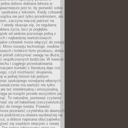
 jedna dobrze dobrana lektura w
jważniejsze jest to, by pozwolić sobie
j spotkania z tekstem. Kiedy człowiek
książka nie jest tylko przedmiotem, ale
iem, zaczyna inaczej patrzeć na
 I wtedy okazuje się, że regularna
abiera życia, lecz je pogłębia.
ążek od wieków pozostaje jedną z
ch i najbardziej wartościowych
jakie człowiek może włączyć do swojej
. Mimo rozwoju technologii, mediów
owych i krótkich form przekazu, dobra
l potrafi zatrzymać uwagę na dłużej
ść współczesnych bodźców. W świecie
echu i ciągłego przeskakiwania
macjami kontakt z literaturą daje coś
ego, czyli możliwość skupienia,
ę w jednej historii lub jednym
oraz spokojnego rozwijania własnych
świadczenie ma wartość nie tylko
ale też intelektualną i emocjonalną.
ięga po książki przede wszystkim po
ząć. To naturalne, ponieważ czytanie
wać się od hałaśliwej rzeczywistości i
jść do innego świata. Powieść
 może przenieść czytelnika do dawnych
tura podróżnicza otwiera wyobraźnię na
sca, a dobrze napisana obyczajówka
jrzeć się zwykłym relacjom z nowej
 Ten rodzaj odpoczynku różni się