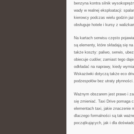
benzyna kontra silnik wysokopręż
wady w realnej eksploatacji: spala
kierowcy podczas wielu godzin jaz
obsługuje hotele i kursy z walizka
Na kartach serwisu często pojawia
są elementy, które składają się na
także koszty: paliwo, serwis, ubez
obiecuje cudów; zamiast tego daje 
odkładać na naprawy, kiedy wymiana
Wskazówki dotyczą także eco drivin
podzespołów bez utraty płynności.
Ważnym obszarem jest prawo i zasa
się zmieniać. Taxi Drive pomaga c
elementach taxi, jakie znaczenie m
dlaczego formalności są tak ważne
początkujących, jak i dla doświad