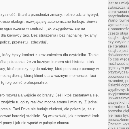
jest to umie
zwłaszcza t
cierpliwości
przyszłość. Branża przechodzi zmiany: rośnie udział hybryd,
natychmiasto
Warto równi
resie ekologii, rozwijają się autonomiczne funkcje. Serwis
wymiarze czy
się ograniczenia w centrach, jak przygotować się na
z samotności
często stają
dla kierowcy taxi. Bez straszenia i bez nachalnej reklamy
książki, dys
czy zwykłe 
olicz, przetestuj, zdecyduj”.
że literatu
książce jest
 który łączy konkret z zrozumieniem dla czytelnika. To nie
doświadczen
To coś więce
 próba pokazania, że za każdym kursem stoi historia: ktoś
możliwość s
głębszym poz
racy, ktoś spieszy się do rodziny, ktoś potrzebuje pomocy w
przyzwyczaje
omocną dłonią, której klient ufa w ważnym momencie. Taxi
opowieści i 
rozumieć, p
tę rolę pełnić profesjonalnie.
Książki odpo
wyjątkowy, b
przyjemnośc
iero rozważają wejście do branży. Jeśli ktoś zastanawia się,
uniwersalny
 znajdzie tu opisy realiów: mocne strony i minusy. Z jednej
wszystkich 
nie maleje. 
 presja. Taxi Drive nie buduje złudzeń, ale pokazuje, że z
potrzeba głę
nie musi być
ować bardziej stabilnie. Są wskazówki, jak startować krok
obowiązkiem
yl pracy i jak nie wpaść w pułapkę chaosu.
Czasem wyst
kilka stron 