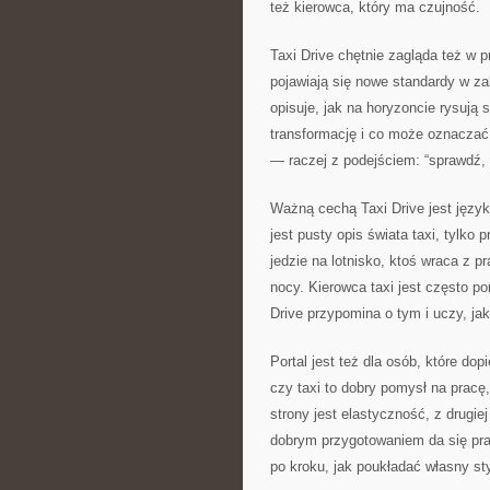
też kierowca, który ma czujność.
Taxi Drive chętnie zagląda też w 
pojawiają się nowe standardy w zak
opisuje, jak na horyzoncie rysują 
transformację i co może oznaczać 
— raczej z podejściem: “sprawdź, p
Ważną cechą Taxi Drive jest język,
jest pusty opis świata taxi, tylko
jedzie na lotnisko, ktoś wraca z p
nocy. Kierowca taxi jest często p
Drive przypomina o tym i uczy, jak 
Portal jest też dla osób, które dop
czy taxi to dobry pomysł na pracę,
strony jest elastyczność, z drugiej
dobrym przygotowaniem da się prac
po kroku, jak poukładać własny st