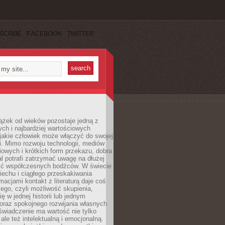
SCRIBE
FACEBOOK
TWITTER
ążek od wieków pozostaje jedną z
ch i najbardziej wartościowych
jakie człowiek może włączyć do swojej
. Mimo rozwoju technologii, mediów
owych i krótkich form przekazu, dobra
l potrafi zatrzymać uwagę na dłużej
ść współczesnych bodźców. W świecie
echu i ciągłego przeskakiwania
macjami kontakt z literaturą daje coś
ego, czyli możliwość skupienia,
ę w jednej historii lub jednym
oraz spokojnego rozwijania własnych
świadczenie ma wartość nie tylko
ale też intelektualną i emocjonalną.