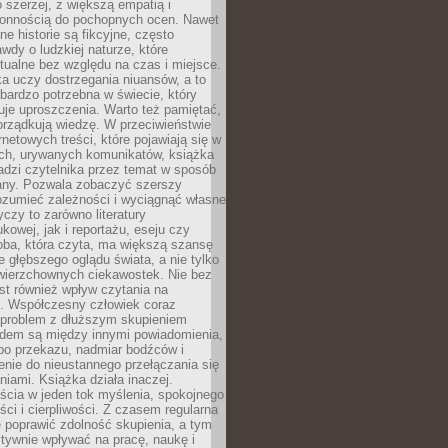
 szerzej, z większą empatią i
łonnością do pochopnych ocen. Nawet
ne historie są fikcyjne, często
awdy o ludzkiej naturze, które
tualne bez względu na czas i miejsce.
a uczy dostrzegania niuansów, a to
bardzo potrzebna w świecie, który
je uproszczenia. Warto też pamiętać,
orządkują wiedzę. W przeciwieństwie
rnetowych treści, które pojawiają się w
ich, urywanych komunikatów, książka
adzi czytelnika przez temat w sposób
ny. Pozwala zobaczyć szerszy
ozumieć zależności i wyciągnąć własne
yczy to zarówno literatury
kowej, jak i reportażu, eseju czy
soba, która czyta, ma większą szansę
 głębszego oglądu świata, a nie tylko
owierzchownych ciekawostek. Nie bez
st również wpływ czytania na
ę. Współczesny człowiek coraz
 problem z dłuższym skupieniem
dem są między innymi powiadomienia,
po przekazu, nadmiar bodźców i
nie do nieustannego przełączania się
iami. Książka działa inaczej.
cia w jeden tok myślenia, spokojnego
eści i cierpliwości. Z czasem regularna
 poprawić zdolność skupienia, a tym
ywnie wpływać na pracę, naukę i