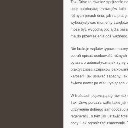
Taxi Drive to również spojrzenie n
obok autobusów, tramwajów, kolei i
różnych porach dnia, jak na pracę
wykorzystywać momenty zwiększone
może być wygodną opcją dla pasaż
ma do przewiezienia coś ważnego
Nie brakuje wątków typowo motoryz
potrafi opisać osobowość różnych 
pytania o automatyczną skrzynię 
praktyczność czujników parkowania
karoserii: jak usuwać zapachy, jak 
świeżo nawet po wielu tysiącach k
W treściach pojawiają się również 
Taxi Drive porusza wątki takie jak
utrzymanie dobrego samopoczucia
regeneracji, o tym jak ustawić fote
nocy i jak ograniczać zmęczenie. 