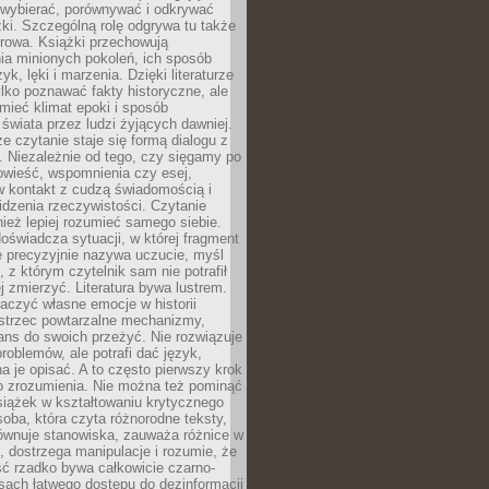
 wybierać, porównywać i odkrywać
żki. Szczególną rolę odgrywa tu także
rowa. Książki przechowują
ia minionych pokoleń, ich sposób
yk, lęki i marzenia. Dzięki literaturze
lko poznawać fakty historyczne, ale
mieć klimat epoki i sposób
świata przez ludzi żyjących dawniej.
że czytanie staje się formą dialogu z
. Niezależnie od tego, czy sięgamy po
owieść, wspomnienia czy esej,
 kontakt z cudzą świadomością i
dzenia rzeczywistości. Czytanie
eż lepiej rozumieć samego siebie.
oświadcza sytuacji, w której fragment
e precyzyjnie nazywa uczucie, myśl
, z którym czytelnik sam nie potrafił
j zmierzyć. Literatura bywa lustrem.
aczyć własne emocje w historii
ostrzec powtarzalne mechanizmy,
ns do swoich przeżyć. Nie rozwiązuje
roblemów, ale potrafi dać język,
 je opisać. A to często pierwszy krok
o zrozumienia. Nie można też pominąć
siążek w kształtowaniu krytycznego
oba, która czyta różnorodne teksty,
równuje stanowiska, zauważa różnice w
, dostrzega manipulacje i rozumie, że
ć rzadko bywa całkowicie czarno-
sach łatwego dostępu do dezinformacji