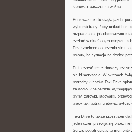
kierowca–pasażer są ważne.
Ponieważ taxi to ciągła jazda, po
wybierać trasy, żeby unikać bezse
rozpraszania, jak obserwować mias
czekać w określonym miejscu, a ki
Drive zachęca do uczenia się mias
pokory, bo sytuacja na drodze potr
Duża część treści dotyczy też sez
się klimatyzacja. W okresach świą
potrzeby klientów. Taxi Drive opisu
zawiodło w najbardziej wymagając
płyny, żarówki, ładowarki, przewo
pracy taxi potrafi uratować sytuacj
Taxi Drive to także przestrzeń dla 
jeden dzień przewija się przez nie
Serwis potrafi opisać te momenty z 