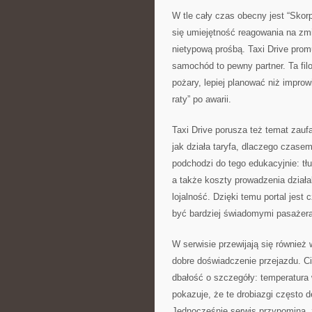
W tle cały czas obecny jest “Skor
się umiejętność reagowania na zmia
nietypową prośbą. Taxi Drive prom
samochód to pewny partner. Ta filoz
pożary, lepiej planować niż improw
raty” po awarii.
Taxi Drive porusza też temat zauf
jak działa taryfa, dlaczego czasem
podchodzi do tego edukacyjnie: tł
a także koszty prowadzenia działa
lojalność. Dzięki temu portal jest 
być bardziej świadomymi pasażer
W serwisie przewijają się również 
dobre doświadczenie przejazdu. C
dbałość o szczegóły: temperatura 
pokazuje, że te drobiazgi często d
Jednocześnie serwis przypomina, ż