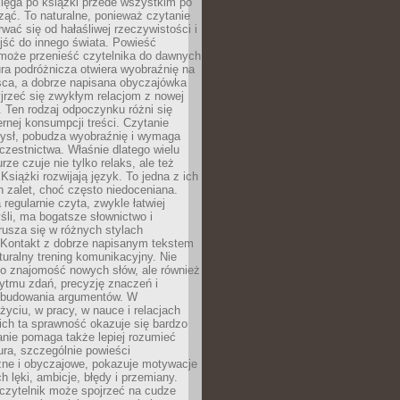
ięga po książki przede wszystkim po
ząć. To naturalne, ponieważ czytanie
wać się od hałaśliwej rzeczywistości i
jść do innego świata. Powieść
 może przenieść czytelnika do dawnych
tura podróżnicza otwiera wyobraźnię na
sca, a dobrze napisana obyczajówka
jrzeć się zwykłym relacjom z nowej
 Ten rodzaj odpoczynku różni się
ernej konsumpcji treści. Czytanie
ysł, pobudza wyobraźnię i wymaga
zestnictwa. Właśnie dlatego wielu
urze czuje nie tylko relaks, ale też
Książki rozwijają język. To jedna z ich
 zalet, choć często niedoceniana.
 regularnie czyta, zwykle łatwiej
śli, ma bogatsze słownictwo i
rusza się w różnych stylach
 Kontakt z dobrze napisanym tekstem
aturalny trening komunikacyjny. Nie
 o znajomość nowych słów, ale również
ytmu zdań, precyzję znaczeń i
 budowania argumentów. W
yciu, w pracy, w nauce i relacjach
ich ta sprawność okazuje się bardzo
nie pomaga także lepiej rozumieć
tura, szczególnie powieści
zne i obyczajowe, pokazuje motywacje
h lęki, ambicje, błędy i przemiany.
czytelnik może spojrzeć na cudze