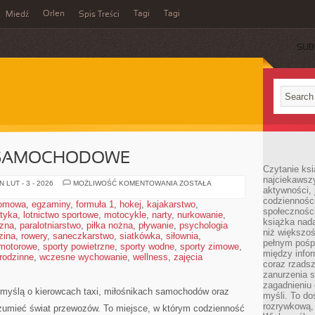
Orlen
Tagi
Tagi
Miedź
Spis Treści
SUB
 SAMOCHODOWE
Czytanie ksi
najciekawszy
UBEZPIECZENIA
 LUT - 3 - 2026
MOŻLIWOŚĆ KOMENTOWANIA
ZOSTAŁA
aktywności, 
SAMOCHODOWE
codzienności
domowa
,
egzaminy
,
formuła 1
,
hokej
,
kajakarstwo
,
społeczności
styka
,
lotnictwo sportowe
,
motocykle
,
narty
,
nurkowanie
,
książka nada
czna
,
paralotniarstwo
,
piłka nożna
,
pływanie
,
psychologia
niż większo
zina
,
rowery
,
saneczkarstwo
,
siatkówka
,
siłownia
,
pełnym pośpi
 motorowe
,
sporty powietrzne
,
sporty wodne
,
sporty zimowe
,
między infor
 rodzinne
,
wczesne wychowanie
,
wellness
,
zajęcia
coraz rzadsz
zanurzenia si
zagadnieniu 
 myślą o kierowcach taxi, miłośnikach samochodów oraz
myśli. To do
rozrywkową, 
rozumieć świat przewozów. To miejsce, w którym codzienność