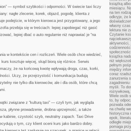
książką albo
pion” — symbol szybkości i odporności. W świecie taxi liczy
miesiącu. Na
na ten rodza
ny: nagłe zlecenie, korek, objazd, pogodę, klienta z
odkryje, że 
uje podejście, w którym kierowca jest przygotowany, a jego
doświadczen
własny czas.
ofia przebija się w treściach: lepiej zapobiegać niż gasić
lektura nie z
Czytanie ksi
izować, lepiej dbać o auto regularnie niż naprawiać je “na
najciekawszy
aktywności, 
codzienności
społeczności
ania w kontekście cen i rozliczeń. Wiele osób chce wiedzieć,
książka nada
niż większo
 kurs kosztuje więcej, skąd biorą się różnice. Serwis
pełnym pośpi
umaczy, że na końcową kwotę wpływają droga, czas, korki,
między infor
coraz rzadsz
lności. Uczy, że przejrzystość i komunikacja budują
zanurzenia si
czytelny nie tylko dla kierowców, ale i dla osób, które chcą
zagadnieniu 
myśli. To do
ami.
rozrywkową, 
Wiele osób s
to, by odpoc
wątki związane z “kulturą taxi” — czyli tym, jak wygląda
pozwala oder
na chwilę we
isza, płynne prowadzenie, drobna uprzejmość, a także
historyczna
w kabinie, czystość szyb, neutralny zapach. Taxi Drive
epok, litera
odległe miej
ecydują o tym, czy klient oceni kurs jako bardzo dobry.
pomaga przy
e kierowca też zasługuje na szacunek, a granice w relacji
perspektywy.