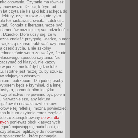
unkcjonowanie. Czytanie ma również
ychowawcze. Dzieci, którym od
 lat czyta się książki lub zachęca do
lektury, często rozwijają nie tylko
ale też ciekawość świata i zdolność
tań. Kontakt z literaturą może być
ndamentów późniejszej samodzielności
j. Dziecko, które uczy się, że w
ożna znaleźć przygodę, wiedzę, humor
a większą szansę traktować czytanie
ną część życia, a nie szkolny
Jednocześnie warto zauważyć, że nie
właściwego sposobu czytania. Nie
zaczynać od klasyki, nie każdy
 w poezji, nie każdy będzie lubił
ktu. Istotne jest raczej to, by szukać
owiadających własnym
niom i potrzebom. Dla jednej osoby
yborem będzie kryminał, dla innej
ntastyka, poradnik albo książka
 Czytelnictwo nie powinno być polem
 Najważniejsze, aby lektura
ngażowała i dawała czytelnikowi
ołowie tej refleksji można powiedzieć,
na kultura czytania coraz częściej
dobrze zaprojektowany
serwis dla
nych
ponieważ obok klasycznych
sięgarń pojawiają się audiobooki, e-
 czytelnicze, aplikacje do notowania
łe społeczności, które pomagają