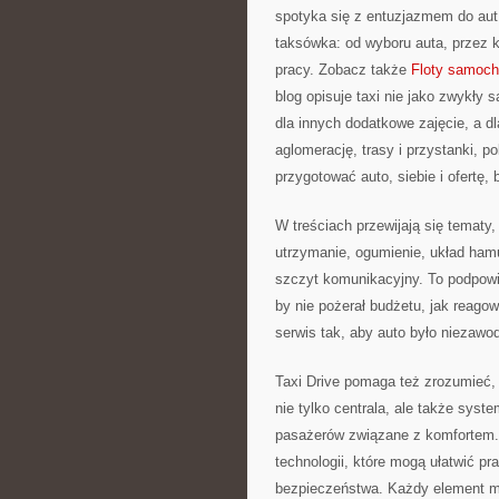
spotyka się z entuzjazmem do aut
taksówka: od wyboru auta, przez 
pracy. Zobacz także
Floty samoch
blog opisuje taxi nie jako zwykły 
dla innych dodatkowe zajęcie, a dl
aglomerację, trasy i przystanki, 
przygotować auto, siebie i ofertę, 
W treściach przewijają się tematy
utrzymanie, ogumienie, układ hamul
szczyt komunikacyjny. To podpowi
by nie pożerał budżetu, jak reagow
serwis tak, aby auto było niezawod
Taxi Drive pomaga też zrozumieć, 
nie tylko centrala, ale także syst
pasażerów związane z komfortem. 
technologii, które mogą ułatwić 
bezpieczeństwa. Każdy element ma