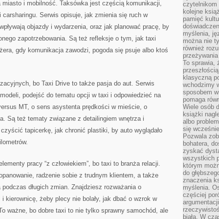
a miasto i mobilność. Taksówka jest częścią komunikacji,
czytelnikom
kolejne ksią
 carsharingu. Serwis opisuje, jak zmienia się ruch w
pamięć kultu
doświadczen
 wpływają objazdy i wydarzenia, oraz jak planować pracę, by
myślenia, jęz
go zapotrzebowania. Są też refleksje o tym, jak taxi
można nie ty
również rozu
era, gdy komunikacja zawodzi, pogoda się psuje albo ktoś
przeżywania 
.
To sprawia, 
przeszłością
klasyczną p
acyjnych, bo Taxi Drive to także pasja do aut. Serwis
wchodzimy w
sposobem wi
modeli, podejść do tematu opcji w taxi i odpowiedzieć na
pomaga równi
versus MT, o sens asystenta prędkości w mieście, o
Wiele osób d
książki nagl
. Są też tematy związane z detailingiem wnętrza i
albo problem
się wcześnie
czyścić tapicerkę, jak chronić plastiki, by auto wyglądało
Pozwala zob
ilometrów.
bohatera, d
zyskać dysta
wszystkich p
elementy pracy “z człowiekiem”, bo taxi to branża relacji.
którym można
do głębszeg
 opanowanie, radzenie sobie z trudnym klientem, a także
znaczenia k
 podczas długich zmian. Znajdziesz rozważania o
myślenia. Os
częściej po
l i kierownicę, żeby plecy nie bolały, jak dbać o wzrok w
argumentacji
rzeczywistoś
To ważne, bo dobre taxi to nie tylko sprawny samochód, ale
biała. W cza