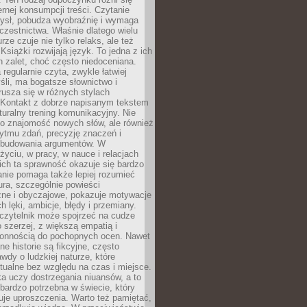
ernej konsumpcji treści. Czytanie
ysł, pobudza wyobraźnię i wymaga
zestnictwa. Właśnie dlatego wielu
urze czuje nie tylko relaks, ale też
Książki rozwijają język. To jedna z ich
 zalet, choć często niedoceniana.
 regularnie czyta, zwykle łatwiej
śli, ma bogatsze słownictwo i
rusza się w różnych stylach
 Kontakt z dobrze napisanym tekstem
aturalny trening komunikacyjny. Nie
 o znajomość nowych słów, ale również
ytmu zdań, precyzję znaczeń i
 budowania argumentów. W
yciu, w pracy, w nauce i relacjach
ich ta sprawność okazuje się bardzo
nie pomaga także lepiej rozumieć
tura, szczególnie powieści
zne i obyczajowe, pokazuje motywacje
h lęki, ambicje, błędy i przemiany.
czytelnik może spojrzeć na cudze
 szerzej, z większą empatią i
łonnością do pochopnych ocen. Nawet
ne historie są fikcyjne, często
awdy o ludzkiej naturze, które
tualne bez względu na czas i miejsce.
a uczy dostrzegania niuansów, a to
bardzo potrzebna w świecie, który
je uproszczenia. Warto też pamiętać,