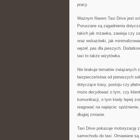
pracy.
Ważnym filarem Taxi Drive jest oc
Poruszane są zagadnienia dotyczą
takich jak mżawka, zawieja czy za
oraz wskazówki, jak minimalizowa
węzeł, pas dla pieszych. Dodatkow
taxi to także wizytówka.
Nie brakuje tematów związanych z
bezpieczeństwa od pierwszych sek
dotyczące trasy, postoju czy płatn
może decydować o tym, czy klient w
komunikacji, o tym kiedy lepiej z
reagować na napięcie: spóźnienie
długiej zmianie.
Taxi Drive pokazuje motoryzację z
samochodu do taxi. Omawiane są ró