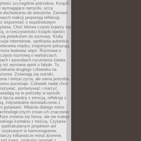
jętność szczególnie potrzebna. Książki,
e wymagające namysłu, uczą
 w dochodzeniu do wniosków. Zamiast
wych reakcji proponują refleksję.
eż wspomnieć o wspólnotowym
tania. Choć lektura często kojarzy się
ą, w rzeczywistości książki bardzo
 się pretekstem do rozmowy. Kluby
kusje internetowe, spotkania autorskie
polecenia między znajomymi pokazują,
ra może budować więzi. Rozmowa o
 często rozmową o wartościach,
iach i sposobach rozumienia świata.
j niż wymiana opinii o fabule. To
potkania drugiego człowieka na
iomie. Zmieniają się nośniki,
nia i tempo życia, ale sama potrzeba
sensu pozostaje. Człowiek nadal chce
rzeżywać, porównywać i marzyć.
wiadają na te potrzeby w sposób
o łączą wiedzę z emocją, refleksję z
ią, indywidualne doświadczenie z
mi pytaniami. Właśnie dlatego mimo
technologicznych zmian ich znaczenie
Może zmienia się forma, ale nie maleje
bokiego kontaktu z treścią. Czytanie
 spektakularnym projektem ani
 rozpisanym w harmonogramie.
arczy kilkanaście minut dziennie,
przed snem, spokojny poranek z