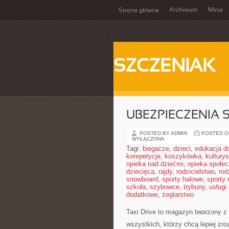
Archiwum
Meta
Strona główna
SZCZENIAK
UBEZPIECZENIA
POSTED BY ADMIN
POSTED ON
WYŁĄCZONA
Tagi:
biegacze
,
dzieci
,
edukacja 
korepetycje
,
koszykówka
,
kultury
opieka nad dziećmi
,
opieka społe
dziecięca
,
rajdy
,
rodzicielstwo
,
rod
snowboard
,
sporty halowe
,
sporty
szkoła
,
szybowce
,
trybuny
,
usługi
dodatkowe
,
żeglarstwo
Taxi Drive to magazyn tworzony z
wszystkich, którzy chcą lepiej z