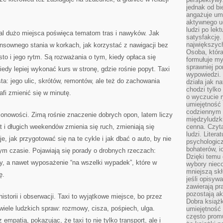
jednak od bi
angażuje um
aktywnego uc
ludzi po lekt
rtal dużo miejsca poświęca tematom tras i nawyków. Jak
satysfakcję. 
największych
nsownego stania w korkach, jak korzystać z nawigacji bez
Osoba, która
to i jego rytm. Są rozważania o tym, kiedy opłaca się
formułuje my
sprawniej po
edy lepiej wykonać kurs w stronę, gdzie rośnie popyt. Taxi
wypowiedzi.
ta: jego ulic, skrótów, remontów, ale też do zachowania
działa jak n
chodzi tylko
afi zmienić się w minutę.
o wyczucie r
umiejętność
codziennym ż
onowości. Zimą rośnie znaczenie dobrych opon, latem liczy
międzyludzk
t i długich weekendów zmienia się ruch, zmieniają się
cenna. Czyta
ludzi. Litera
je, jak przygotować się na te cykle i jak dbać o auto, by nie
psychologic
bohaterów, ic
ym czasie. Pojawiają się porady o drobnych rzeczach:
Dzięki temu 
dy, a nawet wyposażenie “na wszelki wypadek”, które w
wybory nieco
mniejszą sk
ę.
jeśli opisywa
zawierają pr
pozostają ak
historii i obserwacji. Taxi to wyjątkowe miejsce, bo przez
Dobra książk
 wiele ludzkich spraw: rozmowy, cisza, pośpiech, ulga.
umiejętność 
często promu
empatią, pokazując, że taxi to nie tylko transport, ale i