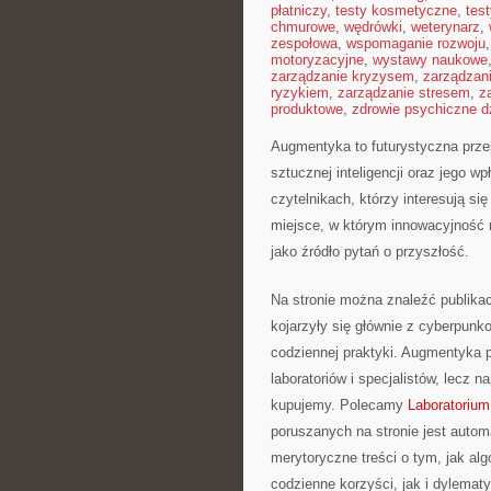
płatniczy
,
testy kosmetyczne
,
tes
chmurowe
,
wędrówki
,
weterynarz
,
zespołowa
,
wspomaganie rozwoju
motoryzacyjne
,
wystawy naukowe
zarządzanie kryzysem
,
zarządzan
ryzykiem
,
zarządzanie stresem
,
z
produktowe
,
zdrowie psychiczne d
Augmentyka to futurystyczna przes
sztucznej inteligencji oraz jego w
czytelnikach, którzy interesują si
miejsce, w którym innowacyjność n
jako źródło pytań o przyszłość.
Na stronie można znaleźć publika
kojarzyły się głównie z cyberpunk
codziennej praktyki. Augmentyka p
laboratoriów i specjalistów, lecz 
kupujemy. Polecamy
Laboratorium
poruszanych na stronie jest autom
merytoryczne treści o tym, jak al
codzienne korzyści, jak i dylematy