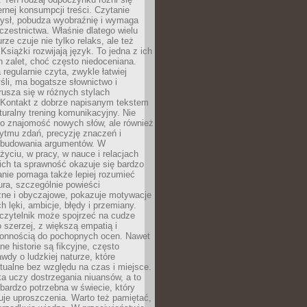
ernej konsumpcji treści. Czytanie
ysł, pobudza wyobraźnię i wymaga
zestnictwa. Właśnie dlatego wielu
urze czuje nie tylko relaks, ale też
Książki rozwijają język. To jedna z ich
 zalet, choć często niedoceniana.
 regularnie czyta, zwykle łatwiej
śli, ma bogatsze słownictwo i
rusza się w różnych stylach
 Kontakt z dobrze napisanym tekstem
aturalny trening komunikacyjny. Nie
 o znajomość nowych słów, ale również
ytmu zdań, precyzję znaczeń i
 budowania argumentów. W
yciu, w pracy, w nauce i relacjach
ich ta sprawność okazuje się bardzo
nie pomaga także lepiej rozumieć
tura, szczególnie powieści
zne i obyczajowe, pokazuje motywacje
h lęki, ambicje, błędy i przemiany.
czytelnik może spojrzeć na cudze
 szerzej, z większą empatią i
łonnością do pochopnych ocen. Nawet
ne historie są fikcyjne, często
awdy o ludzkiej naturze, które
tualne bez względu na czas i miejsce.
a uczy dostrzegania niuansów, a to
bardzo potrzebna w świecie, który
je uproszczenia. Warto też pamiętać,