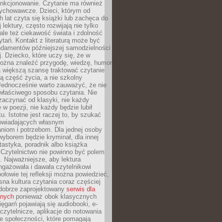
unkcjonowanie. Czytanie ma również
ychowawcze. Dzieci, którym od
 lat czyta się książki lub zachęca do
lektury, często rozwijają nie tylko
ale też ciekawość świata i zdolność
tań. Kontakt z literaturą może być
ndamentów późniejszej samodzielności
j. Dziecko, które uczy się, że w
ożna znaleźć przygodę, wiedzę, humor
a większą szansę traktować czytanie
ną część życia, a nie szkolny
Jednocześnie warto zauważyć, że nie
właściwego sposobu czytania. Nie
zaczynać od klasyki, nie każdy
 w poezji, nie każdy będzie lubił
ktu. Istotne jest raczej to, by szukać
owiadających własnym
niom i potrzebom. Dla jednej osoby
yborem będzie kryminał, dla innej
ntastyka, poradnik albo książka
 Czytelnictwo nie powinno być polem
 Najważniejsze, aby lektura
ngażowała i dawała czytelnikowi
ołowie tej refleksji można powiedzieć,
na kultura czytania coraz częściej
dobrze zaprojektowany
serwis dla
nych
ponieważ obok klasycznych
sięgarń pojawiają się audiobooki, e-
 czytelnicze, aplikacje do notowania
łe społeczności, które pomagają