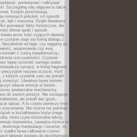
 wybierać, porównywać i odkrywać
żki. Szczególną rolę odgrywa tu także
rowa. Książki przechowują
ia minionych pokoleń, ich sposób
yk, lęki i marzenia. Dzięki literaturze
lko poznawać fakty historyczne, ale
mieć klimat epoki i sposób
świata przez ludzi żyjących dawniej.
że czytanie staje się formą dialogu z
. Niezależnie od tego, czy sięgamy po
owieść, wspomnienia czy esej,
 kontakt z cudzą świadomością i
dzenia rzeczywistości. Czytanie
eż lepiej rozumieć samego siebie.
oświadcza sytuacji, w której fragment
e precyzyjnie nazywa uczucie, myśl
, z którym czytelnik sam nie potrafił
j zmierzyć. Literatura bywa lustrem.
aczyć własne emocje w historii
ostrzec powtarzalne mechanizmy,
ns do swoich przeżyć. Nie rozwiązuje
roblemów, ale potrafi dać język,
 je opisać. A to często pierwszy krok
o zrozumienia. Nie można też pominąć
siążek w kształtowaniu krytycznego
oba, która czyta różnorodne teksty,
równuje stanowiska, zauważa różnice w
, dostrzega manipulacje i rozumie, że
ć rzadko bywa całkowicie czarno-
sach łatwego dostępu do dezinformacji