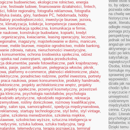
Wiele osób s
logiczne budownictwo
,
ekologiczne rolnictwo
,
energia
to, by odpoc
yczne
,
festiwale ludowe
,
finansowanie działalności
,
fintech
,
pozwala oder
ści
,
folklor regionalny
,
fotografia reklamowa
,
fotografia
na chwilę we
lityka świata
,
góry
,
hardware PC
,
hebdomada
,
hobby
historyczna
ubatory przedsiębiorczości
,
inwestycje biurowe
,
jeziora
,
epok, litera
ze
,
klimatyzacja
,
kolekcje
,
kompetencje zawodowe
,
odległe miej
owe
,
komunikacja społeczna
,
komunikacja w firmie
,
pomaga przy
je naukowe
,
konstrukcje budowlane
,
kopiarki
,
kredyt
perspektywy.
a organizacyjna
,
kwiaciarnie
,
leasing operacyjny
,
leczenie
,
jednak od bi
regionalne
,
magazyny
,
majsterkowanie w domu
,
manicure
,
angażuje um
urowe
,
meble biurowe
,
miejskie ogrodnictwo
,
mobile banking
,
aktywnego uc
wanie zdrowia
,
natura
,
nieruchomości inwestycyjne
,
ludzi po lekt
a konsumentów
,
ochrona środowiska społeczna
,
odzież
satysfakcję. 
,
opieka nad zwierzętami
,
opieka przedszkolna
,
największych
acja dokumentów
,
panele fotowoltaiczne
,
park krajobrazowy
,
Osoba, która
ieka
,
pasje
,
pastel
,
pedicure
,
pielęgnacja włosów
,
piknik
,
formułuje my
kowa
,
platformy e-commerce
,
płatności elektroniczne
,
plaże
,
sprawniej po
elektryczne
,
poradnictwo rodzinne
,
portfel inwestora
,
portrety
wypowiedzi.
,
praca naukowa
,
prawo konsumenckie
,
produkty handmade
,
działa jak n
itektoniczne
,
projekty architektoniczne wnętrz
,
projekty
chodzi tylko
e
,
projekty społeczne
,
przemysł kosmetyczny
,
przestrzeń
o wyczucie r
ia kliniczna
,
psychologia nastolatków
,
psychologia
umiejętność
kodzieło artystyczne
,
rękodzieło regionalne
,
rekreacja
codziennym ż
rzemysłowe
,
rośliny doniczkowe
,
rozmowy kwalifikacyjne
,
międzyludzk
alny
,
salon spa
,
samorządność
,
spedycja międzynarodowa
,
cenna. Czyta
 reklamowy
,
startupy technologiczne
,
styl boho
,
styl vintage
,
ludzi. Litera
cjalne
,
szkolenia menedżerskie
,
szkolenia miękkie
,
psychologic
dstawowe
,
szkolnictwo wyższe
,
sztuczna inteligencja w
bohaterów, ic
 medycynie
,
sztuka ludowa
,
sztuka tradycyjna
,
targi
Dzięki temu 
malarskie
,
telemedycyna
,
terapia poznawcza
,
terminal