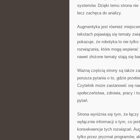
systemów. Dzięki temu strona nie
lecz zachęca do analizy.
Augmentyka jest również miejsce
tekstach pojawiają się tematy zw
pokazuje, że robotyka to nie tylko
rozwiązania, które mogą wspierać 
nawet złożone tematy stają się bar
Ważną częścią strony są także z
porusza pytania o to, gdzie przeb
Czytelnik może zastanowić się na
społeczeństwa, zdrowia, pracy i to
pytań.
Strona wyróżnia się tym, że łączy
wyłącznie informacji o tym, co jes
konsekwencje tych rozwiązań. Aug
tylko przez pryzmat programów, al