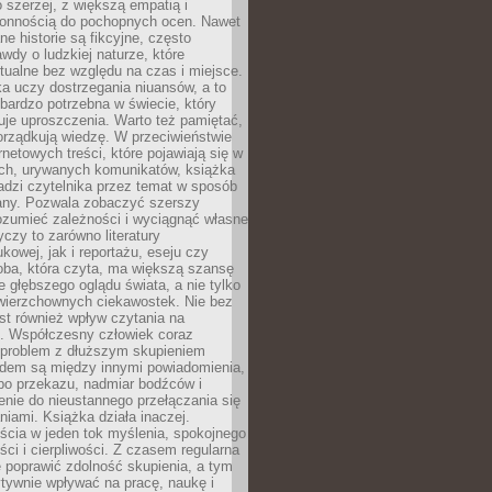
 szerzej, z większą empatią i
łonnością do pochopnych ocen. Nawet
ne historie są fikcyjne, często
awdy o ludzkiej naturze, które
tualne bez względu na czas i miejsce.
a uczy dostrzegania niuansów, a to
bardzo potrzebna w świecie, który
je uproszczenia. Warto też pamiętać,
orządkują wiedzę. W przeciwieństwie
rnetowych treści, które pojawiają się w
ich, urywanych komunikatów, książka
adzi czytelnika przez temat w sposób
ny. Pozwala zobaczyć szerszy
ozumieć zależności i wyciągnąć własne
yczy to zarówno literatury
kowej, jak i reportażu, eseju czy
soba, która czyta, ma większą szansę
 głębszego oglądu świata, a nie tylko
owierzchownych ciekawostek. Nie bez
st również wpływ czytania na
ę. Współczesny człowiek coraz
 problem z dłuższym skupieniem
dem są między innymi powiadomienia,
po przekazu, nadmiar bodźców i
nie do nieustannego przełączania się
iami. Książka działa inaczej.
cia w jeden tok myślenia, spokojnego
eści i cierpliwości. Z czasem regularna
 poprawić zdolność skupienia, a tym
ywnie wpływać na pracę, naukę i