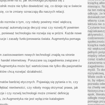
spojrzenie na to, jak technologia przeplata się z
książką albo
lnik może nie tylko dowiedzieć się, co dzieje się w świecie
miesiącu. Na
na ten rodza
się, co te zmiany oznaczają dla naszych relacji.
odkryje, że 
doświadczen
własny czas.
ć do rozmów o tym, czy roboty powinny mieć większą
lektura nie z
osunąć automatyzację decyzji oraz czy rozwój AI powinien
Czytanie ksi
najciekawszy
 ponieważ technologia nie rozwija się w próżni. Każde nowe
aktywności, 
codzienności
tytucje i zasady funkcjonowania świata. Augmentyka pomaga
społeczności
książka nada
niż większo
pełnym pośpi
 zastosowaniem nowych technologii znajdą na stronie
między infor
coraz rzadsz
ć handel internetowy. Poruszane są zagadnienia związane z
zanurzenia si
u Augmentyka może być wartościowa nie tylko dla pasjonatów
zagadnieniu 
myśli. To do
 które chcą rozwijać działalność.
rozrywkową, 
Wiele osób s
to, by odpoc
matów bardziej etycznych. Pojawiają się pytania o to, czy
pozwala oder
na chwilę we
ębiać nierówności, czy roboty mogą otrzymać prawa, jak
historyczna
je i czy rozwój technologii może zmienić definicję
epok, litera
odległe miej
a, że Augmentyka nie jest wyłącznie katalogiem
pomaga przy
amysłu.
perspektywy.