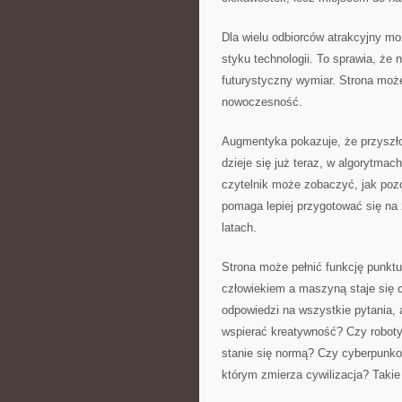
Dla wielu odbiorców atrakcyjny mo
styku technologii. To sprawia, ż
futurystyczny wymiar. Strona może
nowoczesność.
Augmentyka pokazuje, że przyszło
dzieje się już teraz, w algorytma
czytelnik może zobaczyć, jak pozo
pomaga lepiej przygotować się na 
latach.
Strona może pełnić funkcję punktu
człowiekiem a maszyną staje się 
odpowiedzi na wszystkie pytania, 
wspierać kreatywność? Czy roboty
stanie się normą? Czy cyberpunko
którym zmierza cywilizacja? Takie