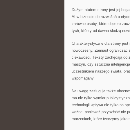
Dużym atutem strony jest jej bog
AI w biznesie do rozważań o etyc
zarówno osoby, które dopiero zacz
tych, którzy od dawna śledzą nowi
Charakterystyczne dla strony jest
nowoczesny. Zamiast ograniczać s
ciekawości. Teksty zachęcają do 
maszyn, czy sztuczna inteligencj
uczestnikiem naszego świata, oraz
wspomagany.
Na uwagę zasługuje także obecno
ma nie tylko wymiar publicystyczn
technologii wpływa nie tylko na spo
ważne, ponieważ przyszłość nie po
marzeniach, które tworzymy jako 