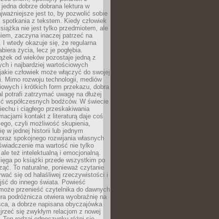
 jedna dobrze dobrana lektura w
jważniejsze jest to, by pozwolić sobie
j spotkania z tekstem. Kiedy człowiek
książka nie jest tylko przedmiotem, ale
iem, zaczyna inaczej patrzeć na
 I wtedy okazuje się, że regularna
abiera życia, lecz je pogłębia.
ążek od wieków pozostaje jedną z
ch i najbardziej wartościowych
jakie człowiek może włączyć do swojej
. Mimo rozwoju technologii, mediów
owych i krótkich form przekazu, dobra
l potrafi zatrzymać uwagę na dłużej
ść współczesnych bodźców. W świecie
echu i ciągłego przeskakiwania
macjami kontakt z literaturą daje coś
ego, czyli możliwość skupienia,
ę w jednej historii lub jednym
oraz spokojnego rozwijania własnych
świadczenie ma wartość nie tylko
ale też intelektualną i emocjonalną.
ięga po książki przede wszystkim po
ząć. To naturalne, ponieważ czytanie
wać się od hałaśliwej rzeczywistości i
jść do innego świata. Powieść
 może przenieść czytelnika do dawnych
tura podróżnicza otwiera wyobraźnię na
sca, a dobrze napisana obyczajówka
jrzeć się zwykłym relacjom z nowej
 Ten rodzaj odpoczynku różni się