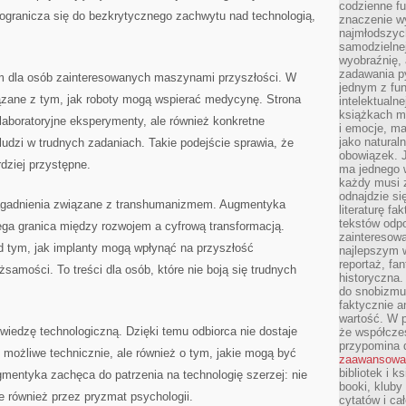
codzienne f
 ogranicza się do bezkrytycznego zachwytu nad technologią,
znaczenie w
najmłodszych
samodzielnej 
wyobraźnię, 
zadawania py
m dla osób zainteresowanych maszynami przyszłości. W
jednym z fu
iązane z tym, jak roboty mogą wspierać medycynę. Strona
intelektualne
książkach m
 laboratoryjne eksperymenty, ale również konkretne
i emocje, m
jako natural
ludzi w trudnych zadaniach. Takie podejście sprawia, że
obowiązek. 
dziej przystępne.
ma jednego 
każdy musi 
odnajdzie się
agadnienia związane z transhumanizmem. Augmentyka
literaturę fa
tekstów odp
iega granica między rozwojem a cyfrową transformacją.
zainteresowa
d tym, jak implanty mogą wpłynąć na przyszłość
najlepszym w
reportaż, fa
żsamości. To treści dla osób, które nie boją się trudnych
historyczna.
do snobizmu.
faktycznie a
wartość. W p
 wiedzę technologiczną. Dzięki temu odbiorca nie dostaje
że współczes
przypomina 
t możliwe technicznie, ale również o tym, jakie mogą być
zaawansowa
bibliotek i k
mentyka zachęca do patrzenia na technologię szerzej: nie
booki, kluby
e również przez pryzmat psychologii.
cytatów i ca