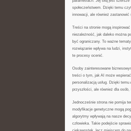
parametrach. Jej siłą jest szersze 
społeczeństwem. Dzięki temu czyte
innowacji, ale również zastanowić 
Treści na stronie mogą inspirowa
niezależność, jak daleko można p
być ograniczany. To ważne tematy,
rozwiązanie wpływa na ludzi, ins
te procesy ocenić.
Osoby zainteresowane biznesowym
treści o tym, jak AI może wspiera
personalizacją usług. Dzięki tem
przyszłości, ale również dla osób,
Jednocześnie strona nie pomija te
modyfikacje genetyczne mogą pogł
algorytmy wpływają na nasze decyz
człowieka. Takie podejście sprawi
ciekawostek, lecz miejscem do n