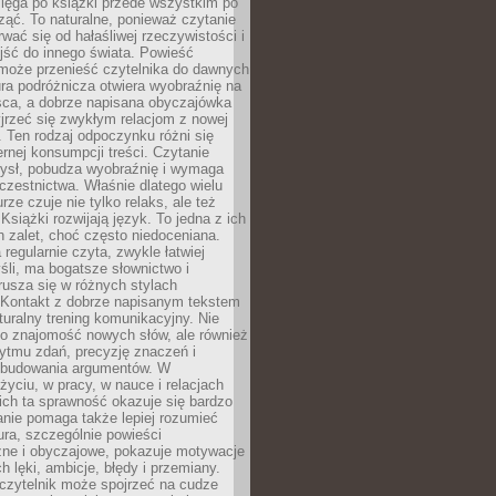
ięga po książki przede wszystkim po
ząć. To naturalne, ponieważ czytanie
wać się od hałaśliwej rzeczywistości i
jść do innego świata. Powieść
 może przenieść czytelnika do dawnych
tura podróżnicza otwiera wyobraźnię na
sca, a dobrze napisana obyczajówka
jrzeć się zwykłym relacjom z nowej
 Ten rodzaj odpoczynku różni się
ernej konsumpcji treści. Czytanie
ysł, pobudza wyobraźnię i wymaga
zestnictwa. Właśnie dlatego wielu
urze czuje nie tylko relaks, ale też
Książki rozwijają język. To jedna z ich
 zalet, choć często niedoceniana.
 regularnie czyta, zwykle łatwiej
śli, ma bogatsze słownictwo i
rusza się w różnych stylach
 Kontakt z dobrze napisanym tekstem
aturalny trening komunikacyjny. Nie
 o znajomość nowych słów, ale również
ytmu zdań, precyzję znaczeń i
 budowania argumentów. W
yciu, w pracy, w nauce i relacjach
ich ta sprawność okazuje się bardzo
nie pomaga także lepiej rozumieć
tura, szczególnie powieści
zne i obyczajowe, pokazuje motywacje
h lęki, ambicje, błędy i przemiany.
czytelnik może spojrzeć na cudze