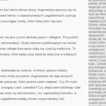
jednak od bi
angażuje um
że być także klimat strony. Augmentyka porusza się na
aktywnego uc
ludzi po lekt
e nawet teksty o zaawansowanych zagadnieniach zyskują
satysfakcję. 
 przyciągać osoby, które lubią treści łączące
największych
Osoba, która
formułuje my
sprawniej po
wypowiedzi.
ść nie jest czymś abstrakcyjnym i odległym. Przyszłość
działa jak n
chodzi tylko
ch rekomendacji. Dzięki tekstom publikowanym na stronie
o wyczucie r
rnie odległe koncepcje stają się częścią medycyny. To
umiejętność
codziennym ż
zmiany, które będą coraz bardziej widoczne w kolejnych
międzyludzk
cenna. Czyta
ludzi. Litera
psychologic
 startowego po świecie, w którym granica między
bohaterów, ic
Dzięki temu 
coraz mniej oczywista. Augmentyka nie daje prostych
wybory nieco
mniejszą sk
ale pokazuje, które pytania warto zadawać. Czy AI może
jeśli opisywa
 zastąpią część zawodów? Czy ulepszanie ludzkiego ciała
zawierają pr
pozostają ak
we wizje są ostrzeżeniem, czy zapowiedzią kierunku, w
Dobra książk
 zagadnienia nadają stronie rozpoznawalny styl.
umiejętność 
często promu