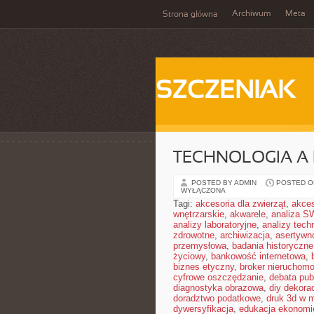
Archiwum
Meta
Strona główna
SZCZENIAK
TECHNOLOGIA A
POSTED BY ADMIN
POSTED ON
WYŁĄCZONA
Tagi:
akcesoria dla zwierząt
,
akces
wnętrzarskie
,
akwarele
,
analiza S
analizy laboratoryjne
,
analizy tech
zdrowotne
,
archiwizacja
,
asertywn
przemysłowa
,
badania historyczne
życiowy
,
bankowość internetowa
,
biznes etyczny
,
broker nieruchomo
cyfrowe oszczędzanie
,
debata pub
diagnostyka obrazowa
,
diy dekora
doradztwo podatkowe
,
druk 3d w 
dywersyfikacja
,
edukacja ekonomi