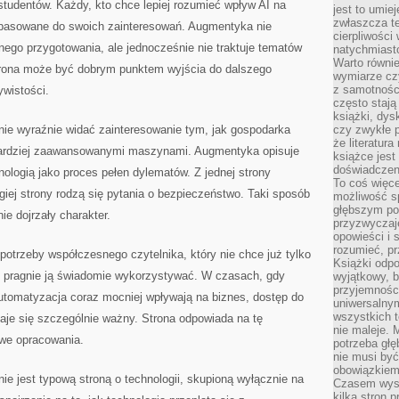
studentów. Każdy, kto chce lepiej rozumieć wpływ AI na
jest to umie
zwłaszcza t
dopasowane do swoich zainteresowań. Augmentyka nie
cierpliwości
ego przygotowania, ale jednocześnie nie traktuje tematów
natychmiasto
Warto równi
trona może być dobrym punktem wyjścia do dalszego
wymiarze czy
z samotności
ywistości.
często stają
książki, dys
nie wyraźnie widać zainteresowanie tym, jak gospodarka
czy zwykłe 
że literatu
 bardziej zaawansowanymi maszynami. Augmentyka opisuje
książce jest
doświadczen
nologią jako proces pełen dylematów. Z jednej strony
To coś więce
giej strony rodzą się pytania o bezpieczeństwo. Taki sposób
możliwość s
głębszym poz
ie dojrzały charakter.
przyzwyczaje
opowieści i 
rozumieć, p
otrzeby współczesnego czytelnika, który nie chce już tylko
Książki odpo
ale pragnie ją świadomie wykorzystywać. W czasach, gdy
wyjątkowy, b
przyjemnośc
 automatyzacja coraz mocniej wpływają na biznes, dostęp do
uniwersalny
wszystkich 
taje się szczególnie ważny. Strona odpowiada na tę
nie maleje. 
owe opracowania.
potrzeba głę
nie musi być
obowiązkiem
ie jest typową stroną o technologii, skupioną wyłącznie na
Czasem wyst
kilka stron 