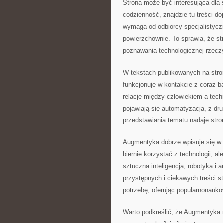
Strona może być interesująca dla 
codzienność, znajdzie tu treści 
wymaga od odbiorcy specjalistyczn
powierzchownie. To sprawia, że s
poznawania technologicznej rzecz
W tekstach publikowanych na stro
funkcjonuje w kontakcie z coraz
relację między człowiekiem a tech
pojawiają się automatyzacja, z dru
przedstawiania tematu nadaje stron
Augmentyka dobrze wpisuje się w p
biernie korzystać z technologii, 
sztuczna inteligencja, robotyka i
przystępnych i ciekawych treści s
potrzebę, oferując popularnonauk
Warto podkreślić, że Augmentyka n