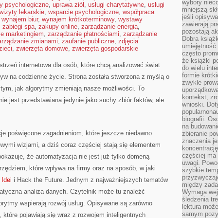
wybory nieco
ty psychologiczne
,
uprawa ziół
,
usługi charytatywne
,
usługi
mniejszą sk
wizyty lekarskie
,
wsparcie psychologiczne
,
współpraca
jeśli opisywa
,
wynajem biur
,
wynajem krótkoterminowy
,
wystawy
zawierają pr
,
zabiegi spa
,
zakupy online
,
zarządzanie energią
,
pozostają ak
ie marketingiem
,
zarządzanie płatnościami
,
zarządzanie
Dobra książk
arządzanie zmianami
,
zaufanie publiczne
,
zdjęcia
umiejętność 
zieci
,
zwierzęta domowe
,
zwierzęta gospodarskie
często promu
że książki p
trzeń internetowa dla osób, które chcą analizować świat
do wielu inte
formie krótk
pływ na codzienne życie. Strona została stworzona z myślą o
zwykle prow
ę tym, jak algorytmy zmieniają nasze możliwości. To
uporządkowa
kontekst, zr
ie jest przedstawiana jedynie jako suchy zbiór faktów, ale
wnioski. Dot
popularnonau
biografii. O
na budowanie
cje poświęcone zagadnieniom, które jeszcze niedawno
zbieranie p
znaczenia je
owymi wizjami, a dziś coraz częściej stają się elementem
koncentracj
częściej ma
okazuje, że automatyzacja nie jest już tylko domeną
uwagi. Powo
narzędziem, które wpływa na firmy oraz na sposób, w jaki
szybkie tem
przyzwyczaje
 Idei
i Hack the Future. Jednym z najważniejszych tematów
między zadan
atyczna analiza danych. Czytelnik może tu znaleźć
Wymaga wejś
śledzenia tr
gorytmy wspierają rozwój usług. Opisywane są zarówno
lektura może
samym pozyt
, które pojawiają się wraz z rozwojem inteligentnych