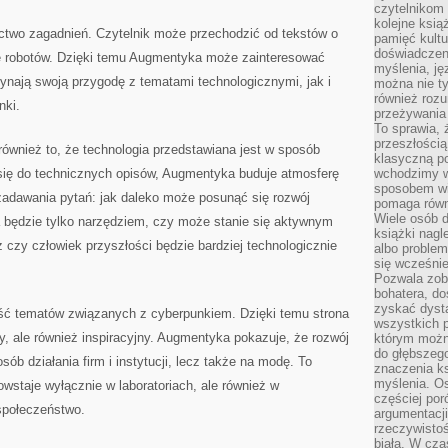
czytelnikom
kolejne ksią
actwo zagadnień. Czytelnik może przechodzić od tekstów o
pamięć kultu
doświadczen
e robotów. Dzięki temu Augmentyka może zainteresować
myślenia, jęz
ynają swoją przygodę z tematami technologicznymi, jak i
można nie ty
również rozu
nki.
przeżywania 
To sprawia, 
przeszłością
 również to, że technologia przedstawiana jest w sposób
klasyczną p
ię do technicznych opisów, Augmentyka buduje atmosferę
wchodzimy w
sposobem wi
zadawania pytań: jak daleko może posunąć się rozwój
pomaga równi
Wiele osób d
a będzie tylko narzędziem, czy może stanie się aktywnym
książki nagl
 czy człowiek przyszłości będzie bardziej technologicznie
albo problem
się wcześnie
Pozwala zob
bohatera, d
zyskać dysta
ść tematów związanych z cyberpunkiem. Dzięki temu strona
wszystkich p
y, ale również inspiracyjny. Augmentyka pokazuje, że rozwój
którym można
do głębszeg
sób działania firm i instytucji, lecz także na modę. To
znaczenia k
myślenia. Os
wstaje wyłącznie w laboratoriach, ale również w
częściej po
społeczeństwo.
argumentacji
rzeczywistoś
biała. W cza