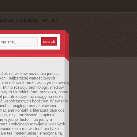
SCRIBE
FACEBOOK
TWITTER
ążek od wieków pozostaje jedną z
ch i najbardziej wartościowych
jakie człowiek może włączyć do swojej
. Mimo rozwoju technologii, mediów
owych i krótkich form przekazu, dobra
l potrafi zatrzymać uwagę na dłużej
ść współczesnych bodźców. W świecie
echu i ciągłego przeskakiwania
macjami kontakt z literaturą daje coś
ego, czyli możliwość skupienia,
ę w jednej historii lub jednym
oraz spokojnego rozwijania własnych
świadczenie ma wartość nie tylko
ale też intelektualną i emocjonalną.