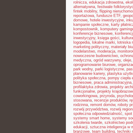
rolnicza
,
edukacja zdrowotna
,
eko
alternatywna
,
festiwale folkloryst
fintek mobilny
,
flipping nieruchomo
reportażowa
,
fundusze ETF
,
geopo
domowe
,
hotele inwestycyjne
,
ink
kampanie społeczne
,
karty płatnic
kompostownik
,
komputery gaming
konferencje biznesowe
,
konferenc
inwestycyjny
,
księga gości
,
kultur
logopedia
,
lokalne marki
,
lotniska 
marketing polityczny
,
materiały bi
modelarstwo
,
moderacja
,
monitoro
nowoczesne budownictwo
,
ochron
medyczna
,
ogród warzywny
,
oleje
oprogramowanie biurowe
,
organiz
park wodny
,
parki logistyczne
,
pas
planowanie kariery
,
plastyka użyt
polityka społeczna
,
pompy ciepła 
biznesowe
,
praca administracyjna
profilaktyka zdrowia
,
projekty arch
funkcjonalne
,
projekty krajobrazow
coworkingowa
,
przyroda
,
psycholog
stosowana
,
recenzje produktów
,
rę
rodzinna
,
remont domów
,
roboty p
rozwój przywództwa
,
rozwój region
społeczna odpowiedzialność
,
spot
systemy smart home
,
systemy so
szkolenia twarde
,
szkolnictwo po
edukacji
,
sztuczna inteligencja w
branżowe
,
team building
,
techniki 