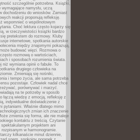
jętność szczególnie potrzebna. Książki,
e wymagające namysłu, uczą
 w dochodzeniu do wniosków. Zamiast
wych reakcji proponują refleksję.
eż wspomnieć o wspólnotowym
tania. Choć lektura często kojarzy się
ą, w rzeczywistości książki bardzo
 się pretekstem do rozmowy. Kluby
kusje internetowe, spotkania autorskie
polecenia między znajomymi pokazują,
ra może budować więzi. Rozmowa o
 często rozmową o wartościach,
iach i sposobach rozumienia świata.
j niż wymiana opinii o fabule. To
potkania drugiego człowieka na
iomie. Zmieniają się nośniki,
nia i tempo życia, ale sama potrzeba
sensu pozostaje. Człowiek nadal chce
rzeżywać, porównywać i marzyć.
wiadają na te potrzeby w sposób
o łączą wiedzę z emocją, refleksję z
ią, indywidualne doświadczenie z
mi pytaniami. Właśnie dlatego mimo
technologicznych zmian ich znaczenie
Może zmienia się forma, ale nie maleje
bokiego kontaktu z treścią. Czytanie
 spektakularnym projektem ani
 rozpisanym w harmonogramie.
arczy kilkanaście minut dziennie,
przed snem, spokojny poranek z