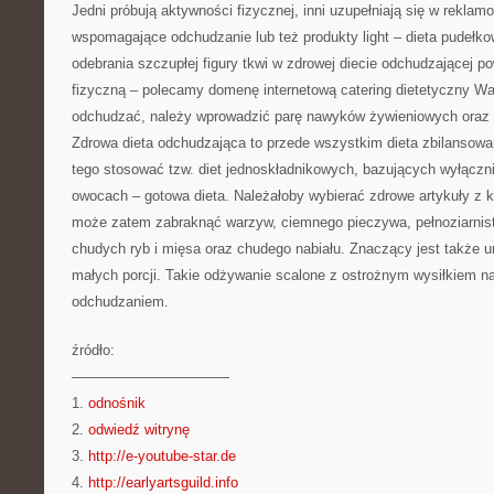
Jedni próbują aktywności fizycznej, inni uzupełniają się w rekla
wspomagające odchudzanie lub też produkty light – dieta pudełk
odebrania szczupłej figury tkwi w zdrowej diecie odchudzającej p
fizyczną – polecamy domenę internetową catering dietetyczny W
odchudzać, należy wprowadzić parę nawyków żywieniowych oraz s
Zdrowa dieta odchudzająca to przede wszystkim dieta zbilansowa
tego stosować tzw. diet jednoskładnikowych, bazujących wyłącznie
owocach – gotowa dieta. Należałoby wybierać zdrowe artykuły z k
może zatem zabraknąć warzyw, ciemnego pieczywa, pełnoziarnis
chudych ryb i mięsa oraz chudego nabiału. Znaczący jest także 
małych porcji. Takie odżywanie scalone z ostrożnym wysiłkiem 
odchudzaniem.
źródło:
———————————
1.
odnośnik
2.
odwiedź witrynę
3.
http://e-youtube-star.de
4.
http://earlyartsguild.info