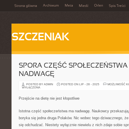
Archiwum
Meta
Orlen
Strona główna
Miedź
Spis Treści
SZCZENIAK
SPORA CZĘŚĆ SPOŁECZEŃSTWA
NADWAGĘ
POSTED BY ADMIN
POSTED ON LIP - 28 - 2025
MOŻLIWOŚĆ 
WYŁĄCZONA
Przejście na dietę nie jest kłopotliwe
Istotna część społeczeństwa ma nadwagę. Naukowcy przekazują
boryka się jedna druga Polaków. Nic wobec tego dziwacznego, że 
się odchudzać. Niestety wyłącznie niewielu z nich zdaje sobie spra