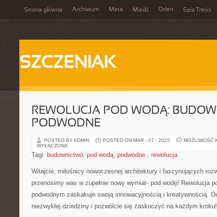
Archiwum
Meta
Orlen
Strona główna
Miedź
Spis Treści
SZCZENIAK
REWOLUCJA POD WODĄ: BUDO
PODWODNE
POSTED BY ADMIN
POSTED ON MAR - 27 - 2025
MOŻLIWOŚĆ 
WYŁĄCZONA
Tagi:
budownictwo
,
pod wodą
,
podwodne.
,
rewolucja
Witajcie, miłośnicy nowoczesnej architektury i fascynujących rozw
przenosimy was w zupełnie nowy wymiar- pod wodę! ‌Rewolucja p
podwodnym zaskakuje swoją innowacyjnością i kreatywnością. ⁤Odk
niezwykłej dziedziny i pozwólcie się zaskoczyć na każdym kroku!