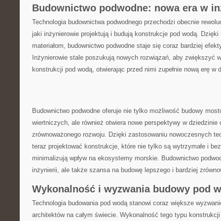
Budownictwo podwodne: nowa era w inż
Technologia budownictwa ​podwodnego przechodzi obecnie rewoluc
⁤jaki inżynierowie ‍projektują i budują konstrukcje pod wodą. Dzi
⁣materiałom, budownictwo podwodne⁤ staje się coraz bardziej efe
Inżynierowie stale poszukują nowych rozwiązań,‌ aby zwiększyć wy
konstrukcji pod wodą, otwierając przed nimi zupełnie nową erę w dz
Budownictwo podwodne oferuje nie tylko możliwość budowy​ mostów
wiertniczych, ale również otwiera nowe perspektywy w dziedzinie 
zrównoważonego rozwoju. Dzięki zastosowaniu nowoczesnych tech
teraz projektować konstrukcje, które nie tylko są wytrzymałe i bez
minimalizują wpływ na​ ekosystemy morskie. Budownictwo⁢ podwod
inżynierii,⁤ ale także szansa na budowę⁤ lepszego i bardziej zrów
Wykonalność i wyzwania budowy⁤ pod 
Technologia budowania pod wodą stanowi coraz większe wyzwanie 
architektów na całym świecie. Wykonalność tego typu konstrukcji