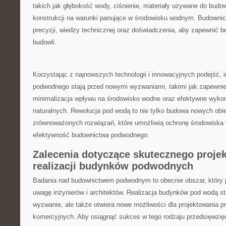
takich jak głębokość wody, ciśnienie, materiały używane do budo
konstrukcji na warunki ‍panujące w środowisku wodnym. Budown
precyzji, wiedzy‍ technicznej oraz doświadczenia, aby zapewnić b
budowli.
Korzystając z najnowszych technologii i innowacyjnych podejść, 
podwodnego stają przed nowymi wyzwaniami, takimi jak zapewnieni
minimalizacja wpływu ​na środowisko wodne oraz efektywne wyko
naturalnych. Rewolucja pod wodą to nie‍ tylko budowa nowych obie
zrównoważonych rozwiązań, które umożliwią ochronę środowiska
efektywność budownictwa podwodnego.
Zalecenia dotyczące ⁤skutecznego proje
realizacji budynków podwodnych
Badania nad budownictwem podwodnym to obecnie ⁤obszar, który‍ 
uwagę inżynierów i architektów. Realizacja budynków​ pod wodą st
wyzwanie, ale także otwiera‍ nowe możliwości​ dla projektowania p
komercyjnych.​ Aby osiągnąć sukces w tego rodzaju przedsięwzięc