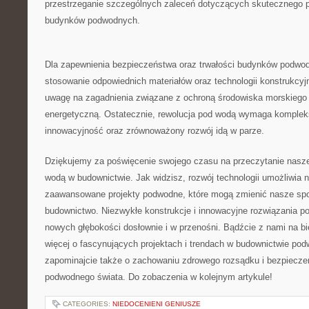
przestrzeganie ‌szczególnych zaleceń dotyczących skutecznego pro
budynków podwodnych.
Dla zapewnienia bezpieczeństwa oraz trwałości budynków podwodn
stosowanie odpowiednich materiałów oraz technologii konstrukcyj
uwagę na zagadnienia związane z ochroną ‍środowiska morskiego
energetyczną. Ostatecznie, ‍rewolucja pod wodą wymaga komplek
innowacyjność oraz zrównoważony rozwój idą w ⁤parze.
Dziękujemy za‍ poświęcenie swojego⁤ czasu na przeczytanie naszeg
wodą ⁣w budownictwie. Jak widzisz, rozwój technologii umożliwia 
zaawansowane projekty podwodne, które mogą zmienić nasze spoj
budownictwo.⁢ Niezwykłe konstrukcje i innowacyjne rozwiązania p
nowych głębokości dosłownie i w przenośni. Bądźcie z ⁣nami na‌ b
więcej⁣ o fascynujących projektach i trendach w budownictwie po
zapominajcie ⁤także o zachowaniu zdrowego rozsądku i bezpiecze
podwodnego świata. Do zobaczenia w kolejnym artykule!
CATEGORIES:
NIEDOCENIENI GENIUSZE