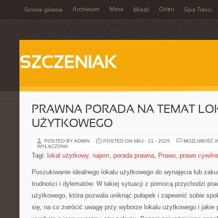
Archiwum
Meta
Orlen
Strona główna
Miedź
Spis Treści
SZCZENIAK
PRAWNA PORADA NA TEMAT LO
UŻYTKOWEGO
POSTED BY ADMIN
POSTED ON MAJ - 21 - 2025
MOŻLIWOŚĆ 
WYŁĄCZONA
Tagi:
lokal użytkowy
,
najem
,
porada prawna
,
Prawo
,
prawo cywiln
Poszukiwanie idealnego lokalu użytkowego do wynajęcia lub zak
trudności i dylematów. W takiej sytuacji ‌z pomocą przychodzi pra
użytkowego, która pozwala uniknąć pułapek i zapewnić sobie spo
się, na co zwrócić uwagę przy wyborze lokalu użytkowego i jakie