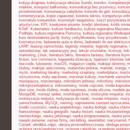
kolizja drogowa
,
koloryzacja włosów
,
kombi
,
komiks
,
kompetencje
miękkie
,
kompost balkonowy
,
komunikacja bez przemocy
,
koncen
przedmiotowe
,
konserwacja zabytków
,
konsole do gier
,
konsultacj
konteneryzacja
,
kopie zapasowe
,
korekta tekstu
,
korepetycje onli
kosmetyki koreańskie
,
kosmetyki wegańskie
,
koszt pozyskania kl
artystyczne
,
KPI
,
kreatywne pisanie
,
kredyt obrotowy
,
królik mini
KSeF
,
Kubernetes
,
kultura feedbacku
,
kultura regionalna Mazows
Podhala
,
kultura regionalna Pomorza
,
kultura regionalna Wielkopol
kurs doskonalenia jazdy
,
kursy certyfikowane
,
kury przydomowe
,
kosmetyczne
,
ładowanie auta w domu
,
ładowarki do aut elektryc
LARP
,
leasing samochodu
,
legendy miejskie
,
legendy regionalne
,
sprzedażowy
,
lęk separacyjny psa
,
lekcje muzealne
,
licencje
,
link
marketing
,
Linux
,
literatura faktu
,
literatura fantasy
,
literatura krym
fiction
,
live commerce
,
logopedia dziecięca
,
lojalność klientów
,
lo
low-code
,
lutowanie
,
macOS
,
magazyn ciepła
,
makijaż dzienny
,
m
ślubny
,
makijaż wieczorowy
,
malarstwo polskie
,
mandat
,
manga
,
myśli
,
marketing lokalny
,
marketing szeptany
,
marketplace
,
marż
rozszerzona
,
maty węchowe
,
mecenat kultury
,
mechanik samoch
menopauza
,
mezoterapia
,
mikrobiom jelitowy
,
mikrofony
,
mikroins
mikroprzedsiębiorca
,
mikroserwisy
,
moda ciążowa
,
moda kapsuło
plus size
,
moda ślubna
,
moda sportowa
,
moda uliczna
,
modele ję
MongoDB
,
montaż wideo
,
morfologia krwi
,
motocykle miejskie
,
mo
motoryzacja miejska
,
motywacja do nauki
,
murale miejskie
,
muzy
samochodowa
,
MySQL
,
naming
,
naprawianie zamiast wyrzucania
środki czystości
,
nauka angielskiego
,
nauka biologii
,
nauka chemi
francuskiego
,
nauka geografii
,
nauka historii
,
nauka hiszpańskieg
niemieckiego
,
nauka polskiego
,
nauka programowania
,
nauka prz
nawyki poranne
,
nazwa firmy
,
net-billing
,
newsletter
,
niacynamid
,
Cornell
,
obróbka zdjęć
,
obroża przeciwkleszczowa
,
obsługa posp
ochrona przeciwsłoneczna
,
ochrona zabytków
,
ocieplenie poddas