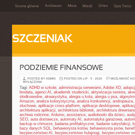
Archiwum
Meta
Orlen
Strona główna
Miedź
Spis Treści
SZCZENIAK
PODZIEMIE FINANSOWE
POSTED BY ADMIN
POSTED ON LIP - 5 - 2026
MOŻLIWOŚĆ K
WYŁĄCZONA
Tagi:
ADHD w szkole
,
administracja serwerami
,
Adobe XD
,
adopcj
brodata
,
agenci AI
,
akademik studencki
,
aktywizacja seniora
,
akw
słodkowodne
,
akwarystyka
,
alergia u kota
,
alergia u psa
,
algorytm
Amazon
,
analiza kolorystyczna
,
analiza konkurencji
,
andropauza
,
słuchowe
,
aplikacje cross-platform
,
aplikacje desktopowe
,
aplika
architektura aplikacji
,
architektura bibliotek
,
architektura drewnian
archiwa rodzinne
,
Arduino
,
assistance
,
audiobooki dla dzieci
,
audy
SEO
,
auta dostawcze
,
automaty AI
,
automatyka garażowa
,
autom
backup w chmurze
,
badania profilaktyczne
,
badanie satysfakcji
,
b
bazy danych SQL
,
behawiorysta kotów
,
behawiorysta psów
,
benef
bezpieczeństwo AI
,
bezpieczeństwo hulajnogi
,
bezpieczeństwo se