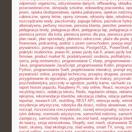
odporność organizmu
,
odzyskiwanie danych
,
offboarding
,
okładka
przeciwsłoneczne
,
olimpiady szkolne
,
onboarding pracownika
,
opi
psem
,
opieka okołoporodowa
,
opieka paliatywna
,
opiekun rodzinn
całoroczne
,
opony letnie
,
opony zimowe
,
orkiestry dęte
,
ortodoncj
oszczędzanie wody
,
paczkomaty
,
papuga falista
,
paznokcie hybr
alternatywna
,
perfumy niszowe
,
persona klienta
,
petsitter
,
pewność
pielęgnacja brody
,
pielęgnacja dłoni
,
pielęgnacja łap
,
pielęgnacja 
pierwsza pomoc dla kota
,
pierwsza pomoc dla psa
,
pierwsza pom
plan nauki
,
plan sprzedaży
,
płatności odroczone
,
plaże dla psów
,
finansowa
,
podcasting
,
podróż z psem samochodem
,
poezja wsp
prywatności
,
pompa ciepła powietrzna
,
PostgreSQL
,
PowerShell
,
praktyki studenckie
,
prawo AI
,
prawo jazdy kat A
,
prawo jazdy kat
firmowe
,
product market fit
,
produktywność osobista
,
profilaktyka
serca
,
próg rentowności
,
programowanie C sharp
,
programowanie d
Java
,
programowanie JavaScript
,
programowanie Kotlin
,
program
Python
,
programowanie Swift
,
projektowanie interakcji
,
prompt eng
prywatność online
,
przegląd techniczny
,
przepisy drogowe
,
przest
przygotowanie do egzaminu
,
przygotowanie do matury
,
przysmaki
psychodietetyka
,
pszczoły w ogrodzie
,
punkty karne
,
rachunki za
raport historii pojazdu
,
Raspberry Pi
,
raty online
,
React
,
recenzje 
recykling treści
,
redakcja tekstu
,
Redis
,
regulamin sklepu
,
reklama
rękojmia
,
rekomendacje klientów
,
rekrutacja zdalna
,
relacje partne
reportaż
,
research UX
,
reskilling
,
REST API
,
retencja wody
,
retino
rezydencje artystyczne
,
robotyka dla dzieci
,
rośliny akwariowe
,
ro
rozrząd
,
rozszerzona rzeczywistość
,
rozwój emocjonalny
,
rutyna 
rytm dobowy
,
rzemiosło artystyczne
,
samochód rodzinny
,
samoch
zastępczy
,
samochody miejskie
,
second hand
,
segmentacja klien
do twarzy
,
sesja wizerunkowa
,
Shopify
,
sieć mesh
,
skanowanie 3
bash
,
skutery
,
ślad ekologiczny
,
ślad wodny
,
smart TV
,
smog
,
smy
social selling
,
socjalizacja kota
,
socjalizacja szczeniaka
,
socreal