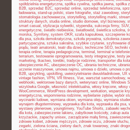
spółdzielnia energetyczna
,
spółka cywilna
,
spółka jawna
,
spółka z
B2B
,
sprzedaż B2C
,
sprzedaż online
,
sprzedaż telefoniczna
,
sprz
ładowania
,
stand-up polski
,
stare fotografie
,
staż zawodowy
,
stery
stomatologia zachowawcza
,
storytelling
,
storytelling marki
,
stream
struktury danych
,
studia online
,
studio domowe
,
styl biznesowy
,
s
smart casual
,
stylizacja sylwetki
,
stypendia
,
sukcesja firmy
,
SUV
energetyczne
,
światło niebieskie
,
światłowód
,
świetlica szkolna
,
ś
morska
,
Symfony
,
system OKR
,
szafa kapsułowa
,
szczepienie k
dla psa
,
szkoła demokratyczna
,
szkoła prywatna
,
szkolenia zawo
partycypacyjna
,
sztuka sakralna
,
szybkie czytanie
,
szyfrowanie 
prądu
,
teatr amatorski
,
teatr dla dzieci
,
techniczne SEO
,
techniki 
terapia online
,
terapia pedagogiczna
,
terminal
,
terminal w telefonie
terrarium
,
testowanie oprogramowania
,
testy integracyjne
,
testy j
marketing
,
tkactwo
,
torebki
,
tradycje rodzinne
,
transporter dla kot
ubezpieczenie AC
,
ubezpieczenie OC
,
ubrania techniczne
,
ubrania
uczenie maszynowe
,
umowa najmu
,
umowa o dzieło
,
umowa o pr
B2B
,
upcykling
,
upskilling
,
uwierzytelnianie dwuskładnikowe
,
UX w
vintage fashion
,
VPN
,
VR fitness
,
Vue
,
warsztat samochodowy
,
w
webhooki
,
wektorowe bazy danych
,
weterynarz online
,
Windows S
wizytówka Google
,
własność intelektualna
,
włosy kręcone
,
włosy 
WooCommerce
,
WordPress development
,
workation
,
wsparcie kr
energetyczna
,
wspomnienia rodzinne
,
wybielanie zębów
,
wybór st
wycinanki ludowe
,
wymiana okien
,
wymiana oleju
,
wymiana stude
wynajem długoterminowy
,
wyprawka dla kota
,
wyprawka dla psa
,
wystawy plenerowe
,
youngtimery
,
YouTube Shorts
,
zabawki węch
dla kota
,
zabezpieczenie lakieru
,
zabytkowe kościoły
,
zakup auta
krzyżackie
,
zapachy unisex
,
zarządzanie małą firmą
,
zawieszeni
zdrowie kobiet
,
zdrowie mężczyzn
,
zdrowie oczu
,
zdrowie słuchu
zegarki
,
zielona ściana
,
zielony dach
,
znak towarowy
,
znaki drog