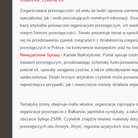
studenckie
,
żywienie kur
Zorganizowana przestępczość od wielu lat budzi ogromne zainte
specjalistów, jak i osób poszukujących rzetelnych informacji. St
bazę artykułów poświęcone organizacjom przestępczym, ich ewoluc
nowym formom przestępczości. Serwis prezentuje temat w sposób
się na przedstawieniu zjawisk związanych z działalnością zorgan
przestępczych w Polsce, na kontynencie europejskim oraz na św
Niewyjaśnione Sprawy
i Kartele Narkotykowe. Portal opisuje isto
światem przestępczym, przedstawiając schematy funkcjonowania 
podział ról, sposoby osiągania zysków, a także oddziaływanie tego
społeczeństwa. Dzięki licznym artykułom czytelnik może przean
najważniejsze przypadki, jak i nowoczesne metody działania orga
Tematyka strony obejmuje mafie włoskie, organizacje zajmujące 
organizacje przestępcze z Bałkanów, japońskie syndykaty, a także
obszarze byłego ZSRR. Czytelnik znajdzie również materiały doty
przestępczych obu Ameryk, Afryki, regionów azjatyckich oraz inn