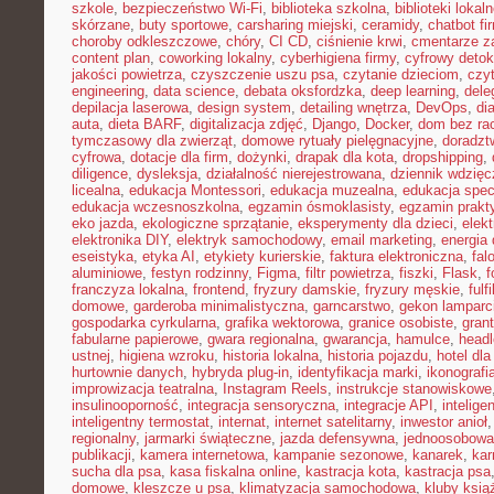
szkole
,
bezpieczeństwo Wi-Fi
,
biblioteka szkolna
,
biblioteki lokal
skórzane
,
buty sportowe
,
carsharing miejski
,
ceramidy
,
chatbot f
choroby odkleszczowe
,
chóry
,
CI CD
,
ciśnienie krwi
,
cmentarze z
content plan
,
coworking lokalny
,
cyberhigiena firmy
,
cyfrowy deto
jakości powietrza
,
czyszczenie uszu psa
,
czytanie dzieciom
,
czy
engineering
,
data science
,
debata oksfordzka
,
deep learning
,
dele
depilacja laserowa
,
design system
,
detailing wnętrza
,
DevOps
,
di
auta
,
dieta BARF
,
digitalizacja zdjęć
,
Django
,
Docker
,
dom bez ra
tymczasowy dla zwierząt
,
domowe rytuały pielęgnacyjne
,
doradz
cyfrowa
,
dotacje dla firm
,
dożynki
,
drapak dla kota
,
dropshipping
,
diligence
,
dysleksja
,
działalność nierejestrowana
,
dziennik wdzięc
licealna
,
edukacja Montessori
,
edukacja muzealna
,
edukacja spec
edukacja wczesnoszkolna
,
egzamin ósmoklasisty
,
egzamin prakt
eko jazda
,
ekologiczne sprzątanie
,
eksperymenty dla dzieci
,
elek
elektronika DIY
,
elektryk samochodowy
,
email marketing
,
energia
eseistyka
,
etyka AI
,
etykiety kurierskie
,
faktura elektroniczna
,
fal
aluminiowe
,
festyn rodzinny
,
Figma
,
filtr powietrza
,
fiszki
,
Flask
,
f
franczyza lokalna
,
frontend
,
fryzury damskie
,
fryzury męskie
,
fulf
domowe
,
garderoba minimalistyczna
,
garncarstwo
,
gekon lamparc
gospodarka cyrkularna
,
grafika wektorowa
,
granice osobiste
,
grant
fabularne papierowe
,
gwara regionalna
,
gwarancja
,
hamulce
,
head
ustnej
,
higiena wzroku
,
historia lokalna
,
historia pojazdu
,
hotel dla
hurtownie danych
,
hybryda plug-in
,
identyfikacja marki
,
ikonografi
improwizacja teatralna
,
Instagram Reels
,
instrukcje stanowiskowe
insulinooporność
,
integracja sensoryczna
,
integracje API
,
intelig
inteligentny termostat
,
internat
,
internet satelitarny
,
inwestor anioł
regionalny
,
jarmarki świąteczne
,
jazda defensywna
,
jednoosobowa 
publikacji
,
kamera internetowa
,
kampanie sezonowe
,
kanarek
,
kar
sucha dla psa
,
kasa fiskalna online
,
kastracja kota
,
kastracja psa
domowe
,
kleszcze u psa
,
klimatyzacja samochodowa
,
kluby ksią