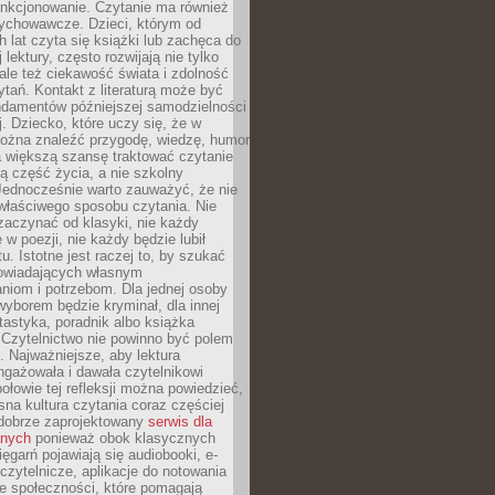
unkcjonowanie. Czytanie ma również
ychowawcze. Dzieci, którym od
 lat czyta się książki lub zachęca do
lektury, często rozwijają nie tylko
ale też ciekawość świata i zdolność
tań. Kontakt z literaturą może być
ndamentów późniejszej samodzielności
j. Dziecko, które uczy się, że w
ożna znaleźć przygodę, wiedzę, humor
a większą szansę traktować czytanie
ną część życia, a nie szkolny
Jednocześnie warto zauważyć, że nie
właściwego sposobu czytania. Nie
zaczynać od klasyki, nie każdy
 w poezji, nie każdy będzie lubił
ktu. Istotne jest raczej to, by szukać
owiadających własnym
niom i potrzebom. Dla jednej osoby
yborem będzie kryminał, dla innej
ntastyka, poradnik albo książka
 Czytelnictwo nie powinno być polem
 Najważniejsze, aby lektura
ngażowała i dawała czytelnikowi
ołowie tej refleksji można powiedzieć,
na kultura czytania coraz częściej
dobrze zaprojektowany
serwis dla
nych
ponieważ obok klasycznych
sięgarń pojawiają się audiobooki, e-
 czytelnicze, aplikacje do notowania
łe społeczności, które pomagają