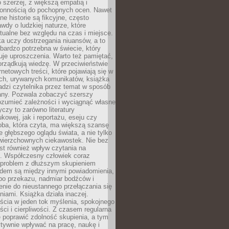
 szerzej, z większą empatią i
łonnością do pochopnych ocen. Nawet
ne historie są fikcyjne, często
awdy o ludzkiej naturze, które
tualne bez względu na czas i miejsce.
a uczy dostrzegania niuansów, a to
bardzo potrzebna w świecie, który
je uproszczenia. Warto też pamiętać,
orządkują wiedzę. W przeciwieństwie
rnetowych treści, które pojawiają się w
ich, urywanych komunikatów, książka
adzi czytelnika przez temat w sposób
ny. Pozwala zobaczyć szerszy
ozumieć zależności i wyciągnąć własne
yczy to zarówno literatury
kowej, jak i reportażu, eseju czy
soba, która czyta, ma większą szansę
 głębszego oglądu świata, a nie tylko
owierzchownych ciekawostek. Nie bez
st również wpływ czytania na
ę. Współczesny człowiek coraz
 problem z dłuższym skupieniem
dem są między innymi powiadomienia,
po przekazu, nadmiar bodźców i
nie do nieustannego przełączania się
iami. Książka działa inaczej.
cia w jeden tok myślenia, spokojnego
eści i cierpliwości. Z czasem regularna
 poprawić zdolność skupienia, a tym
ywnie wpływać na pracę, naukę i