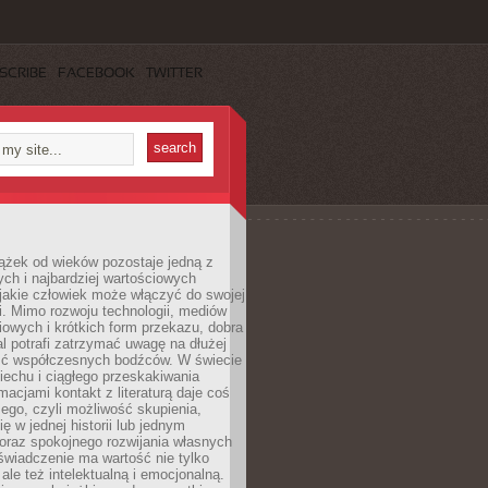
SCRIBE
FACEBOOK
TWITTER
ążek od wieków pozostaje jedną z
ch i najbardziej wartościowych
jakie człowiek może włączyć do swojej
. Mimo rozwoju technologii, mediów
owych i krótkich form przekazu, dobra
l potrafi zatrzymać uwagę na dłużej
ść współczesnych bodźców. W świecie
echu i ciągłego przeskakiwania
macjami kontakt z literaturą daje coś
ego, czyli możliwość skupienia,
ę w jednej historii lub jednym
oraz spokojnego rozwijania własnych
świadczenie ma wartość nie tylko
ale też intelektualną i emocjonalną.