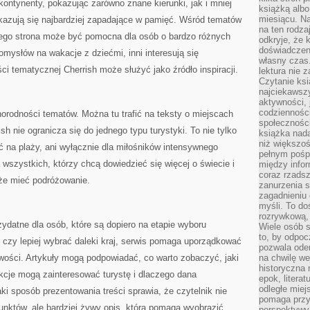
kontynenty, pokazując zarówno znane kierunki, jak i mniej
książką albo
miesiącu. Na
okazują się najbardziej zapadające w pamięć. Wśród tematów
na ten rodza
latego strona może być pomocna dla osób o bardzo różnych
odkryje, że 
doświadczen
omysłów na wakacje z dziećmi, inni interesują się
własny czas.
ości tematycznej Cherrish może służyć jako źródło inspiracji.
lektura nie z
Czytanie ksi
najciekawszy
aktywności, 
codzienności
żnorodności tematów. Można tu trafić na teksty o miejscach
społeczności
sh nie ogranicza się do jednego typu turystyki. To nie tylko
książka nada
niż większo
eć na plaży, ani wyłącznie dla miłośników intensywnego
pełnym pośpi
a wszystkich, którzy chcą dowiedzieć się więcej o świecie i
między infor
coraz rzadsz
że mieć podróżowanie.
zanurzenia si
zagadnieniu 
myśli. To do
rozrywkową, 
ydatne dla osób, które są dopiero na etapie wyboru
Wiele osób s
to, by odpoc
 czy lepiej wybrać daleki kraj, serwis pomaga uporządkować
pozwala oder
wości. Artykuły mogą podpowiadać, co warto zobaczyć, jaki
na chwilę we
historyczna
akcje mogą zainteresować turystę i dlaczego dana
epok, litera
odległe miej
ki sposób prezentowania treści sprawia, że czytelnik nie
pomaga przy
punktów, ale bardziej żywy opis, która pomaga wyobrazić
perspektywy.