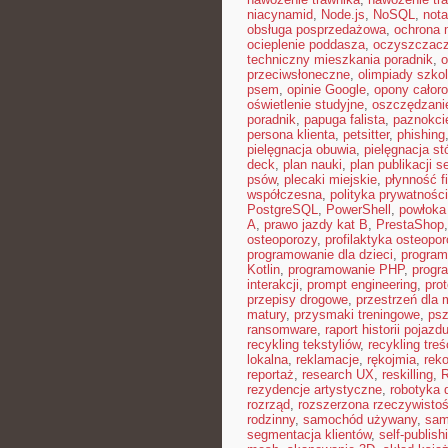
niacynamid
,
Node.js
,
NoSQL
,
nota
obsługa posprzedażowa
,
ochrona 
ocieplenie poddasza
,
oczyszczacz
techniczny mieszkania poradnik
,
o
przeciwsłoneczne
,
olimpiady szko
psem
,
opinie Google
,
opony całor
oświetlenie studyjne
,
oszczędzani
poradnik
,
papuga falista
,
paznokci
persona klienta
,
petsitter
,
phishing
pielęgnacja obuwia
,
pielęgnacja st
deck
,
plan nauki
,
plan publikacji 
psów
,
plecaki miejskie
,
płynność 
współczesna
,
polityka prywatności
PostgreSQL
,
PowerShell
,
powłoka
A
,
prawo jazdy kat B
,
PrestaShop
osteoporozy
,
profilaktyka osteopo
programowanie dla dzieci
,
program
Kotlin
,
programowanie PHP
,
progr
interakcji
,
prompt engineering
,
pro
przepisy drogowe
,
przestrzeń dla 
matury
,
przysmaki treningowe
,
psz
ransomware
,
raport historii pojazd
recykling tekstyliów
,
recykling treś
lokalna
,
reklamacje
,
rękojmia
,
rek
reportaż
,
research UX
,
reskilling
,
rezydencje artystyczne
,
robotyka d
rozrząd
,
rozszerzona rzeczywisto
rodzinny
,
samochód używany
,
sam
segmentacja klientów
,
self-publish