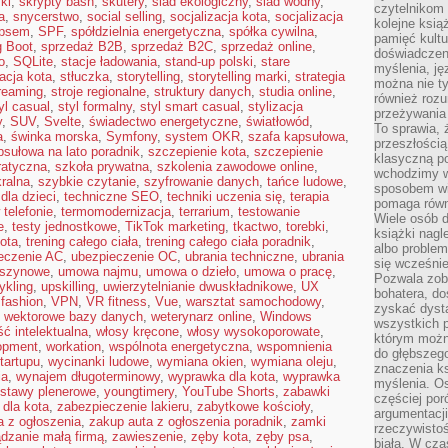
ki
,
skrypty bash
,
skutery
,
ślad ekologiczny
,
ślad wodny
,
czytelnikom
a
,
snycerstwo
,
social selling
,
socjalizacja kota
,
socjalizacja
kolejne ksią
 psem
,
SPF
,
spółdzielnia energetyczna
,
spółka cywilna
,
pamięć kultu
g Boot
,
sprzedaż B2B
,
sprzedaż B2C
,
sprzedaż online
,
doświadczen
o
,
SQLite
,
stacje ładowania
,
stand-up polski
,
stare
myślenia, jęz
zacja kota
,
stłuczka
,
storytelling
,
storytelling marki
,
strategia
można nie ty
reaming
,
stroje regionalne
,
struktury danych
,
studia online
,
również rozu
yl casual
,
styl formalny
,
styl smart casual
,
stylizacja
przeżywania 
y
,
SUV
,
Svelte
,
świadectwo energetyczne
,
światłowód
,
To sprawia, 
a
,
świnka morska
,
Symfony
,
system OKR
,
szafa kapsułowa
,
przeszłością
psułowa na lato poradnik
,
szczepienie kota
,
szczepienie
klasyczną p
ratyczna
,
szkoła prywatna
,
szkolenia zawodowe online
,
wchodzimy w
ralna
,
szybkie czytanie
,
szyfrowanie danych
,
tańce ludowe
,
sposobem wi
 dla dzieci
,
techniczne SEO
,
techniki uczenia się
,
terapia
pomaga równi
 telefonie
,
termomodernizacja
,
terrarium
,
testowanie
Wiele osób d
e
,
testy jednostkowe
,
TikTok marketing
,
tkactwo
,
torebki
,
książki nagl
kota
,
trening całego ciała
,
trening całego ciała poradnik
,
albo problem
eczenie AC
,
ubezpieczenie OC
,
ubrania techniczne
,
ubrania
się wcześnie
aszynowe
,
umowa najmu
,
umowa o dzieło
,
umowa o pracę
,
Pozwala zob
ykling
,
upskilling
,
uwierzytelnianie dwuskładnikowe
,
UX
bohatera, d
 fashion
,
VPN
,
VR fitness
,
Vue
,
warsztat samochodowy
,
zyskać dysta
,
wektorowe bazy danych
,
weterynarz online
,
Windows
wszystkich p
ć intelektualna
,
włosy kręcone
,
włosy wysokoporowate
,
którym można
opment
,
workation
,
wspólnota energetyczna
,
wspomnienia
do głębszeg
tartupu
,
wycinanki ludowe
,
wymiana okien
,
wymiana oleju
,
znaczenia k
ia
,
wynajem długoterminowy
,
wyprawka dla kota
,
wyprawka
myślenia. Os
stawy plenerowe
,
youngtimery
,
YouTube Shorts
,
zabawki
częściej po
 dla kota
,
zabezpieczenie lakieru
,
zabytkowe kościoły
,
argumentacji
a z ogłoszenia
,
zakup auta z ogłoszenia poradnik
,
zamki
rzeczywistoś
dzanie małą firmą
,
zawieszenie
,
zęby kota
,
zęby psa
,
biała. W cza