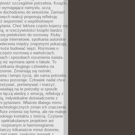
jętność szczególnie potrzebna. Książki,
e wymagające namysłu, uczą
 w dochodzeniu do wniosków. Zamiast
wych reakcji proponują refleksję.
eż wspomnieć o wspólnotowym
tania. Choć lektura często kojarzy się
ą, w rzeczywistości książki bardzo
 się pretekstem do rozmowy. Kluby
kusje internetowe, spotkania autorskie
polecenia między znajomymi pokazują,
ra może budować więzi. Rozmowa o
 często rozmową o wartościach,
iach i sposobach rozumienia świata.
j niż wymiana opinii o fabule. To
potkania drugiego człowieka na
iomie. Zmieniają się nośniki,
nia i tempo życia, ale sama potrzeba
sensu pozostaje. Człowiek nadal chce
rzeżywać, porównywać i marzyć.
wiadają na te potrzeby w sposób
o łączą wiedzę z emocją, refleksję z
ią, indywidualne doświadczenie z
mi pytaniami. Właśnie dlatego mimo
technologicznych zmian ich znaczenie
Może zmienia się forma, ale nie maleje
bokiego kontaktu z treścią. Czytanie
 spektakularnym projektem ani
 rozpisanym w harmonogramie.
arczy kilkanaście minut dziennie,
przed snem, spokojny poranek z