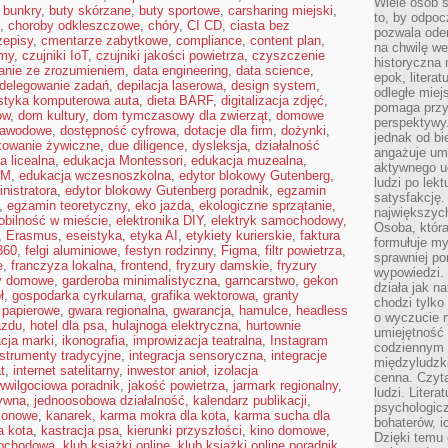
Wiele osób s
,
bunkry
,
buty skórzane
,
buty sportowe
,
carsharing miejski
,
to, by odpoc
,
choroby odkleszczowe
,
chóry
,
CI CD
,
ciasta bez
pozwala oder
zepisy
,
cmentarze zabytkowe
,
compliance
,
content plan
,
na chwilę we
rmy
,
czujniki IoT
,
czujniki jakości powietrza
,
czyszczenie
historyczna
anie ze zrozumieniem
,
data engineering
,
data science
,
epok, litera
delegowanie zadań
,
depilacja laserowa
,
design system
,
odległe miej
styka komputerowa auta
,
dieta BARF
,
digitalizacja zdjęć
,
pomaga przy
ów
,
dom kultury
,
dom tymczasowy dla zwierząt
,
domowe
perspektywy.
zawodowe
,
dostępność cyfrowa
,
dotacje dla firm
,
dożynki
,
jednak od bi
kowanie żywiczne
,
due diligence
,
dysleksja
,
działalność
angażuje um
a licealna
,
edukacja Montessori
,
edukacja muzealna
,
aktywnego uc
EM
,
edukacja wczesnoszkolna
,
edytor blokowy Gutenberg
,
ludzi po lekt
nistratora
,
edytor blokowy Gutenberg poradnik
,
egzamin
satysfakcję. 
,
egzamin teoretyczny
,
eko jazda
,
ekologiczne sprzątanie
,
największych
obilność w mieście
,
elektronika DIY
,
elektryk samochodowy
,
Osoba, która
,
Erasmus
,
eseistyka
,
etyka AI
,
etykiety kurierskie
,
faktura
formułuje my
360
,
felgi aluminiowe
,
festyn rodzinny
,
Figma
,
filtr powietrza
,
sprawniej po
e
,
franczyza lokalna
,
frontend
,
fryzury damskie
,
fryzury
wypowiedzi.
y domowe
,
garderoba minimalistyczna
,
garncarstwo
,
gekon
działa jak n
ł
,
gospodarka cyrkularna
,
grafika wektorowa
,
granty
chodzi tylko
e papierowe
,
gwara regionalna
,
gwarancja
,
hamulce
,
headless
o wyczucie r
azdu
,
hotel dla psa
,
hulajnoga elektryczna
,
hurtownie
umiejętność
acja marki
,
ikonografia
,
improwizacja teatralna
,
Instagram
codziennym ż
nstrumenty tradycyjne
,
integracja sensoryczna
,
integracje
międzyludzk
t
,
internet satelitarny
,
inwestor anioł
,
izolacja
cenna. Czyta
iwwilgociowa poradnik
,
jakość powietrza
,
jarmark regionalny
,
ludzi. Litera
ywna
,
jednoosobowa działalność
,
kalendarz publikacji
,
psychologic
zonowe
,
kanarek
,
karma mokra dla kota
,
karma sucha dla
bohaterów, ic
a kota
,
kastracja psa
,
kierunki przyszłości
,
kino domowe
,
Dzięki temu 
mochodowa
,
klub książki online
,
klub książki online poradnik
,