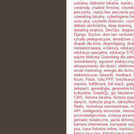
szkolna
,
biblioteki lokalne
,
botoks
ceramidy
,
chatbot firmowy
,
chomik
pieczenia
,
ciasta bez pieczenia pr
coworking lokalny
,
cyberhigiena fi
uszu psa
,
czytanie dzieciom
,
czyt
debata oksfordzka
,
deep learning
,
detailing wnętrza
,
DevOps
,
diagno
Django
,
Docker
,
dom bez rachunk
rytuały pielęgnacyjne
,
doradztwo 
drapak dla kota
,
dropshipping
,
dru
nierejestrowana
,
e-faktury
,
edukacj
edukacja specjalna
,
edukacja ST
edytor blokowy Gutenberg dla admi
ósmoklasisty
,
egzamin praktyczny
eksperymenty dla dzieci
,
elektrom
email marketing
,
energia dla domu
elektroniczna
,
falownik
,
feedback 
fiszki
,
Flask
,
folia PPF
,
fortyfikacj
męskie
,
fulfillment
,
full stack
,
gad
lamparci
,
genealogia
,
geometria kó
kulturalne
,
GraphQL
,
gry fabularn
CMS
,
historia lokalna
,
historia poj
danych
,
hybryda plug-in
,
identyfik
Reels
,
instrukcje stanowiskowe
,
i
API
,
inteligentny termostat
,
interna
przeciwwilgociowa
,
izolacja przec
jarmarki świąteczne
,
jazda defens
kamera internetowa
,
kampanie se
psa
,
kasa fiskalna online
,
kastracj
kleszcze u psa
,
klimatyzacja sa