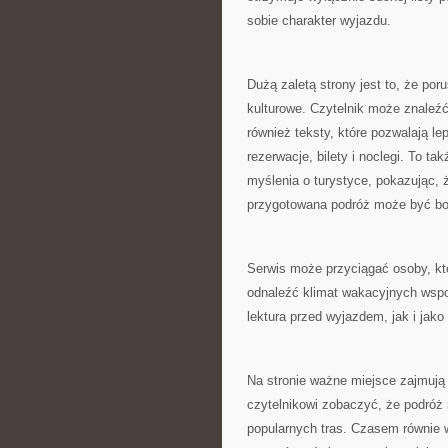
sobie charakter wyjazdu.
Dużą zaletą strony jest to, że por
kulturowe. Czytelnik może znaleźć
również teksty, które pozwalają le
rezerwacje, bilety i noclegi. To ta
myślenia o turystyce, pokazując,
przygotowana podróż może być bog
Serwis może przyciągać osoby, któ
odnaleźć klimat wakacyjnych wspo
lektura przed wyjazdem, jak i jako
Na stronie ważne miejsce zajmują
czytelnikowi zobaczyć, że podróż 
popularnych tras. Czasem równie w