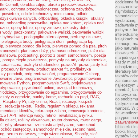
codzienne f
tki Cornell
,
obróbka zdjęć
,
obroża przeciwkleszczowa
,
znaczenie w
marki
,
ochrona przeciwsłoneczna
,
ochrona zabytków
,
najmłodszych
 powietrza
,
odbiór techniczny mieszkania
,
odbiór
samodzielnej 
dzyskiwanie danych
,
offboarding
,
okładka książki
,
okulary
wyobraźnię, 
lne
,
onboarding pracownika
,
opieka nad kotem
,
opieka nad
zadawania py
oczne
,
opony letnie
,
opony zimowe
,
orkiestry dęte
,
jednym z fu
e wody
,
paczkomaty
,
pakowanie walizki
,
pakowanie walizki
intelektualne
e hybrydowe
,
pedagogika alternatywna
,
perfumy niszowe
,
książkach m
,
pielęgnacja brody
,
pielęgnacja dłoni
,
pielęgnacja łap
,
i emocje, m
óp
,
pierwsza pomoc dla kota
,
pierwsza pomoc dla psa
,
pitch
jako natural
sezonowych
,
plan sprzedaży
,
płatności odroczone
,
plaże dla
obowiązek. 
finansowa
,
podcasting
,
podróż z psem samochodem
,
poezja
ma jednego 
,
pompa ciepła powietrzna
,
pomysły na artykuły eksperckie
,
każdy musi 
 ceramiczna
,
praktyki studenckie
,
prawo AI
,
prawo jazdy kat
odnajdzie się
,
procedury firmowe
,
product market fit
,
profilaktyka
literaturę fa
rozy poradnik
,
próg rentowności
,
programowanie C sharp
,
tekstów odp
owanie Java
,
programowanie JavaScript
,
programowanie
zainteresowa
amowanie Python
,
programowanie Swift
,
projektowanie
najlepszym w
totypowanie
,
prywatność online
,
przegląd techniczny
,
reportaż, fa
młodzieży
,
przygotowanie do egzaminu
,
przygotowanie do
historyczna.
czoły w ogrodzie
,
punkty karne
,
rachunki za prąd
,
RAG
,
do snobizmu.
u
,
Raspberry Pi
,
raty online
,
React
,
recenzje książek
,
faktycznie a
ci
,
redakcja tekstu
,
Redis
,
regulamin sklepu
,
reklama
wartość. W p
omendacje klientów
,
rekrutacja zdalna
,
renowacja kamienic
,
że współczes
REST API
,
retencja wody
,
retinol
,
rewitalizacja rynku
,
przypomina 
la dzieci
,
rośliny akwariowe
,
router domowy
,
rower cargo
,
zaawansowa
ść
,
ryby akwariowe
,
rzemiosło artystyczne
,
samochód
bibliotek i k
ochód zastępczy
,
samochody miejskie
,
second hand
,
booki, kluby
ing
,
serum do twarzy
,
sesja wizerunkowa
,
Shopify
,
sieć
cytatów i ca