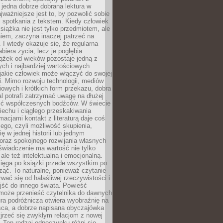
 jedna dobrze dobrana lektura w
jważniejsze jest to, by pozwolić sobie
j spotkania z tekstem. Kiedy człowiek
książka nie jest tylko przedmiotem, ale
iem, zaczyna inaczej patrzeć na
 I wtedy okazuje się, że regularna
abiera życia, lecz je pogłębia.
ążek od wieków pozostaje jedną z
ch i najbardziej wartościowych
jakie człowiek może włączyć do swojej
. Mimo rozwoju technologii, mediów
owych i krótkich form przekazu, dobra
l potrafi zatrzymać uwagę na dłużej
ść współczesnych bodźców. W świecie
echu i ciągłego przeskakiwania
macjami kontakt z literaturą daje coś
ego, czyli możliwość skupienia,
ę w jednej historii lub jednym
oraz spokojnego rozwijania własnych
świadczenie ma wartość nie tylko
ale też intelektualną i emocjonalną.
ięga po książki przede wszystkim po
ząć. To naturalne, ponieważ czytanie
wać się od hałaśliwej rzeczywistości i
jść do innego świata. Powieść
 może przenieść czytelnika do dawnych
tura podróżnicza otwiera wyobraźnię na
sca, a dobrze napisana obyczajówka
jrzeć się zwykłym relacjom z nowej
 Ten rodzaj odpoczynku różni się