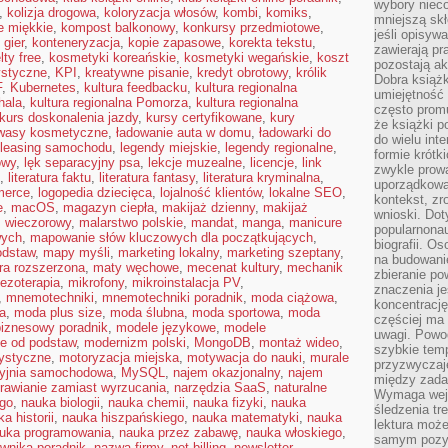
wybory nieco
,
kolizja drogowa
,
koloryzacja włosów
,
kombi
,
komiks
,
mniejszą sk
e miękkie
,
kompost balkonowy
,
konkursy przedmiotowe
,
jeśli opisywa
 gier
,
konteneryzacja
,
kopie zapasowe
,
korekta tekstu
,
zawierają pr
ty free
,
kosmetyki koreańskie
,
kosmetyki wegańskie
,
koszt
pozostają ak
ystyczne
,
KPI
,
kreatywne pisanie
,
kredyt obrotowy
,
królik
Dobra książk
F
,
Kubernetes
,
kultura feedbacku
,
kultura regionalna
umiejętność 
hala
,
kultura regionalna Pomorza
,
kultura regionalna
często promu
kurs doskonalenia jazdy
,
kursy certyfikowane
,
kury
że książki p
wasy kosmetyczne
,
ładowanie auta w domu
,
ładowarki do
do wielu inte
leasing samochodu
,
legendy miejskie
,
legendy regionalne
,
formie krótk
owy
,
lęk separacyjny psa
,
lekcje muzealne
,
licencje
,
link
zwykle prow
,
literatura faktu
,
literatura fantasy
,
literatura kryminalna
,
uporządkowa
merce
,
logopedia dziecięca
,
lojalność klientów
,
lokalne SEO
,
kontekst, zr
e
,
macOS
,
magazyn ciepła
,
makijaż dzienny
,
makijaż
wnioski. Dot
ż wieczorowy
,
malarstwo polskie
,
mandat
,
manga
,
manicure
popularnonau
wych
,
mapowanie słów kluczowych dla początkujących
,
biografii. O
odstaw
,
mapy myśli
,
marketing lokalny
,
marketing szeptany
,
na budowanie
ra rozszerzona
,
maty węchowe
,
mecenat kultury
,
mechanik
zbieranie p
ezoterapia
,
mikrofony
,
mikroinstalacja PV
,
znaczenia je
,
mnemotechniki
,
mnemotechniki poradnik
,
moda ciążowa
,
koncentracj
a
,
moda plus size
,
moda ślubna
,
moda sportowa
,
moda
częściej ma
iznesowy poradnik
,
modele językowe
,
modele
uwagi. Powo
e od podstaw
,
modernizm polski
,
MongoDB
,
montaż wideo
,
szybkie tem
rystyczne
,
motoryzacja miejska
,
motywacja do nauki
,
murale
przyzwyczaje
yjnia samochodowa
,
MySQL
,
najem okazjonalny
,
najem
między zadan
rawianie zamiast wyrzucania
,
narzędzia SaaS
,
naturalne
Wymaga wejś
ego
,
nauka biologii
,
nauka chemii
,
nauka fizyki
,
nauka
śledzenia tr
a historii
,
nauka hiszpańskiego
,
nauka matematyki
,
nauka
lektura może
uka programowania
,
nauka przez zabawę
,
nauka włoskiego
,
samym pozyt
wnika poradnik
,
nazwa firmy
,
net-billing
,
newsletter
,