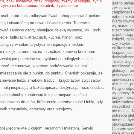
ach
,
znak towarowy
,
znaki drogowe
,
zwroty w sklepie
,
życie
jest to umie
,
żywienie kota seniora poradnik
,
żywienie kur
zwłaszcza t
cierpliwości
a osób, które lubią odkrywać świat i chcą poznawać piękne
natychmiasto
Warto równi
cią i otwartością na nowe doświadczenia. To serwis
wymiarze czy
ować zarówno osoby planujące daleką wyprawę, jak i tych,
z samotności
często stają
ecie, kulturach, atrakcjach, kuchni, historii oraz
książki, dys
czy zwykłe 
a łączy w sobie turystyczne inspiracje z lekkim,
że literatu
a, dzięki czemu można tu znaleźć zarówno konkretne
książce jest
doświadczen
ozwalające przenieść się myślami do odległych miejsc.
To coś więce
strzeń internetowa, w którym podróżowanie nie jest
możliwość s
głębszym poz
mieszczanie się z punktu do punktu. Cherrish pokazuje, że
przyzwyczaje
opowieści i 
awanie ludzi, smaków, tradycji, krajobrazów, zwyczajów i
rozumieć, p
ię małą inspiracją, a każda opisana destynacja może obudzić
Książki odpo
wyjątkowy, b
 albo choćby zanotować kolejne miejsce na liście
przyjemnośc
 skierowana do osób, które cenią autentyczność i lubią, gdy
uniwersalny
wszystkich 
osób zrozumiały, obrazowy oraz przyjazny.
nie maleje. 
potrzeba głę
nie musi być
obowiązkiem
poświęcone wielu krajom, regionom i miastom. Serwis
Czasem wyst
kilka stron 