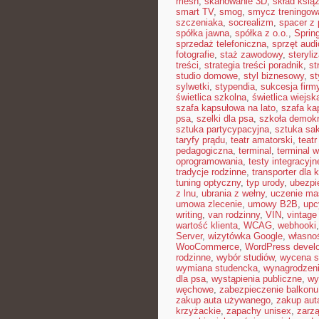
mesh
,
skanowanie 3D
,
skład książ
smart TV
,
smog
,
smycz treningow
szczeniaka
,
socrealizm
,
spacer z
spółka jawna
,
spółka z o.o.
,
Sprin
sprzedaż telefoniczna
,
sprzęt audi
fotografie
,
staż zawodowy
,
steryli
treści
,
strategia treści poradnik
,
st
studio domowe
,
styl biznesowy
,
st
sylwetki
,
stypendia
,
sukcesja firm
świetlica szkolna
,
świetlica wiejsk
szafa kapsułowa na lato
,
szafa ka
psa
,
szelki dla psa
,
szkoła demok
sztuka partycypacyjna
,
sztuka sak
taryfy prądu
,
teatr amatorski
,
teatr
pedagogiczna
,
terminal
,
terminal w
oprogramowania
,
testy integracyjn
tradycje rodzinne
,
transporter dla 
tuning optyczny
,
typ urody
,
ubezpi
z lnu
,
ubrania z wełny
,
uczenie m
umowa zlecenie
,
umowy B2B
,
upc
writing
,
van rodzinny
,
VIN
,
vintage
wartość klienta
,
WCAG
,
webhooki
Server
,
wizytówka Google
,
własnoś
WooCommerce
,
WordPress devel
rodzinne
,
wybór studiów
,
wycena s
wymiana studencka
,
wynagrodzen
dla psa
,
wystąpienia publiczne
,
wy
węchowe
,
zabezpieczenie balkonu
zakup auta używanego
,
zakup aut
krzyżackie
,
zapachy unisex
,
zarzą