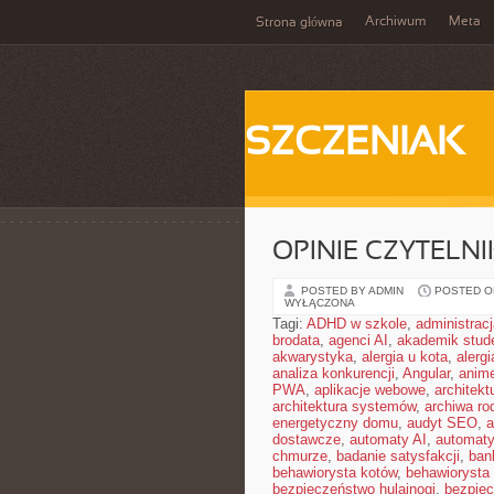
Archiwum
Meta
Strona główna
SZCZENIAK
OPINIE CZYTELN
POSTED BY ADMIN
POSTED ON 
WYŁĄCZONA
Tagi:
ADHD w szkole
,
administrac
brodata
,
agenci AI
,
akademik stud
akwarystyka
,
alergia u kota
,
alerg
analiza konkurencji
,
Angular
,
anim
PWA
,
aplikacje webowe
,
architekt
architektura systemów
,
archiwa ro
energetyczny domu
,
audyt SEO
,
a
dostawcze
,
automaty AI
,
automat
chmurze
,
badanie satysfakcji
,
ban
behawiorysta kotów
,
behawiorysta
bezpieczeństwo hulajnogi
,
bezpie