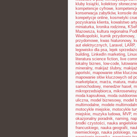
kluby książki
,
kolektory słoneczne
kompetencje cyfrowe
,
kompetencj
konserwacja zabytków
,
konsole do
korepetycje online
,
kosmetyki cruel
pozyskania klienta
,
kowalstwo art
miniaturka
,
kronika rodzinna
,
KSe
Mazowsza
,
kultura regionalna Pod
Wielkopolski
,
kurnik przydomowy
,
przydomowe
,
kwas hialuronowy
,
k
aut elektrycznych
,
Laravel
,
LARP
,
legowisko dla psa
,
lejek sprzedaż
building
,
LinkedIn marketing
,
Linux
literatura science fiction
,
live com
lokalny biznes
,
low-code
,
lutowani
mineralny
,
makijaż ślubny
,
makija
japoński
,
mapowanie słów kluczo
mapowanie słów kluczowych od p
marketplace
,
marża
,
matura
,
matu
samochodowy
,
menedżer haseł
,
m
mikroprzedsiębiorca
,
mikroserwisy
moda kapsułowa
,
moda outdoorow
uliczna
,
model biznesowy
,
model b
multimodalne
,
modele multimodaln
motocykle miejskie
,
motocykle tu
miejskie
,
muzyka ludowa
,
MVP
,
m
okazjonalny poradnik
,
naming
,
nap
środki czystości
,
nauka angielski
francuskiego
,
nauka geografii
,
nauk
niemieckiego
,
nauka polskiego
,
na
nawożenie trawnika
,
nawożenie tra