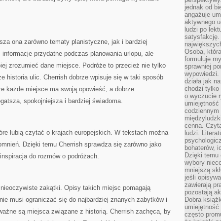
jednak od bi
angażuje um
aktywnego uc
ludzi po lekt
satysfakcję. 
usza ona zarówno tematy planistyczne, jak i bardziej
największych
Osoba, która
 informacje przydatne podczas planowania urlopu, ale
formułuje my
piej zrozumieć dane miejsce. Podróże to przecież nie tylko
sprawniej po
wypowiedzi.
kże historia ulic. Cherrish dobrze wpisuje się w taki sposób
działa jak n
chodzi tylko
 że każde miejsce ma swoją opowieść, a dobrze
o wyczucie r
atsza, spokojniejsza i bardziej świadoma.
umiejętność
codziennym ż
międzyludzk
cenna. Czyta
re lubią czytać o krajach europejskich. W tekstach można
ludzi. Litera
psychologic
mnień. Dzięki temu Cherrish sprawdza się zarówno jako
bohaterów, ic
Dzięki temu 
 inspiracja do rozmów o podróżach.
wybory nieco
mniejszą sk
jeśli opisywa
zawierają pr
 nieoczywiste zakątki. Opisy takich miejsc pomagają
pozostają ak
nie musi ograniczać się do najbardziej znanych zabytków i
Dobra książk
umiejętność 
ażne są miejsca związane z historią. Cherrish zachęca, by
często promu