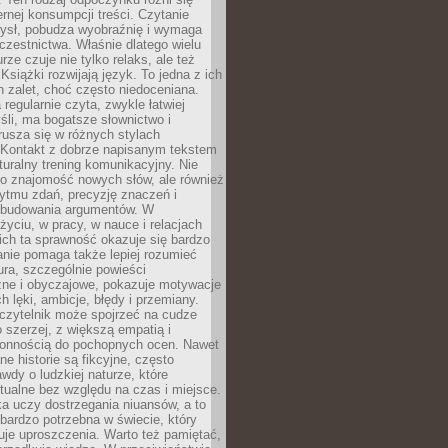
ernej konsumpcji treści. Czytanie
ysł, pobudza wyobraźnię i wymaga
zestnictwa. Właśnie dlatego wielu
urze czuje nie tylko relaks, ale też
Książki rozwijają język. To jedna z ich
 zalet, choć często niedoceniana.
 regularnie czyta, zwykle łatwiej
śli, ma bogatsze słownictwo i
rusza się w różnych stylach
 Kontakt z dobrze napisanym tekstem
aturalny trening komunikacyjny. Nie
 o znajomość nowych słów, ale również
ytmu zdań, precyzję znaczeń i
 budowania argumentów. W
yciu, w pracy, w nauce i relacjach
ich ta sprawność okazuje się bardzo
nie pomaga także lepiej rozumieć
tura, szczególnie powieści
zne i obyczajowe, pokazuje motywacje
h lęki, ambicje, błędy i przemiany.
czytelnik może spojrzeć na cudze
 szerzej, z większą empatią i
łonnością do pochopnych ocen. Nawet
ne historie są fikcyjne, często
awdy o ludzkiej naturze, które
tualne bez względu na czas i miejsce.
a uczy dostrzegania niuansów, a to
bardzo potrzebna w świecie, który
je uproszczenia. Warto też pamiętać,