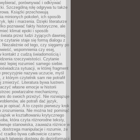
 wybierać, porównywać i odkrywać
żki. Szczególną rolę odgrywa tu także
rowa. Książki przechowują
ia minionych pokoleń, ich sposób
yk, lęki i marzenia. Dzięki literaturze
lko poznawać fakty historyczne, ale
mieć klimat epoki i sposób
świata przez ludzi żyjących dawniej.
że czytanie staje się formą dialogu z
. Niezależnie od tego, czy sięgamy po
owieść, wspomnienia czy esej,
 kontakt z cudzą świadomością i
dzenia rzeczywistości. Czytanie
eż lepiej rozumieć samego siebie.
oświadcza sytuacji, w której fragment
e precyzyjnie nazywa uczucie, myśl
, z którym czytelnik sam nie potrafił
j zmierzyć. Literatura bywa lustrem.
aczyć własne emocje w historii
ostrzec powtarzalne mechanizmy,
ns do swoich przeżyć. Nie rozwiązuje
roblemów, ale potrafi dać język,
 je opisać. A to często pierwszy krok
o zrozumienia. Nie można też pominąć
siążek w kształtowaniu krytycznego
oba, która czyta różnorodne teksty,
równuje stanowiska, zauważa różnice w
, dostrzega manipulacje i rozumie, że
ć rzadko bywa całkowicie czarno-
sach łatwego dostępu do dezinformacji