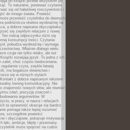
ięga po książki przede wszystkim po
ząć. To naturalne, ponieważ czytanie
wać się od hałaśliwej rzeczywistości i
jść do innego świata. Powieść
 może przenieść czytelnika do dawnych
tura podróżnicza otwiera wyobraźnię na
sca, a dobrze napisana obyczajówka
jrzeć się zwykłym relacjom z nowej
 Ten rodzaj odpoczynku różni się
ernej konsumpcji treści. Czytanie
ysł, pobudza wyobraźnię i wymaga
zestnictwa. Właśnie dlatego wielu
urze czuje nie tylko relaks, ale też
Książki rozwijają język. To jedna z ich
 zalet, choć często niedoceniana.
 regularnie czyta, zwykle łatwiej
śli, ma bogatsze słownictwo i
rusza się w różnych stylach
 Kontakt z dobrze napisanym tekstem
aturalny trening komunikacyjny. Nie
 o znajomość nowych słów, ale również
ytmu zdań, precyzję znaczeń i
 budowania argumentów. W
yciu, w pracy, w nauce i relacjach
ich ta sprawność okazuje się bardzo
nie pomaga także lepiej rozumieć
tura, szczególnie powieści
zne i obyczajowe, pokazuje motywacje
h lęki, ambicje, błędy i przemiany.
czytelnik może spojrzeć na cudze