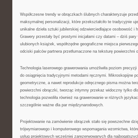
Współczesne trendy w obrączkach ślubnych charakteryzuje prze
maksymalnej personalizacji, które przekształciło te tradycyjnie u
unikalne dzieła sztuki jubilerskiej odzwierciedlające osobowość i h
Grawery przestały być prostymi inicjałami czy datami – dziś pary 
ulubionych książek, współrzędne geograficzne miejsca pierwszeg
odciski palców partnera przetłumaczone na teksturę powierzchni o
Technologia laserowego grawerowania umożliwiła poziom precyzji
do osiągnięcia tradycyjnymi metodami ręcznymi. Mikroskopijne p
geometryczne, a nawet reprodukcje odręcznego pisma można ter
powierzchni obrączki, tworząc intymny przekaz widoczny tylko dl
technologia pozwoliła również na grawerowanie w różnych językach
szczególnie ważne dla par międzynarodowych.
Projektowanie na zamówienie obrączek stało się powszechne dzię
trójwymiarowego i komputerowego wspomagania wzornictwa, któr
usług projektowych wcześniej zarezerwowanych dla najbogatszyc