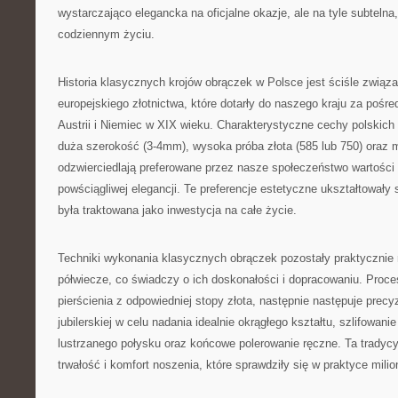
wystarczająco elegancka na oficjalne okazje, ale na tyle subteln
codziennym życiu.
Historia klasycznych krojów obrączek w Polsce jest ściśle związa
europejskiego złotnictwa, które dotarły do naszego kraju za pośr
Austrii i Niemiec w XIX wieku. Charakterystyczne cechy polskic
duża szerokość (3-4mm), wysoka próba złota (585 lub 750) oraz 
odzwierciedlają preferowane przez nasze społeczeństwo wartości t
powściągliwej elegancji. Te preferencje estetyczne ukształtowały 
była traktowana jako inwestycja na całe życie.
Techniki wykonania klasycznych obrączek pozostały praktycznie 
półwiecze, co świadczy o ich doskonałości i dopracowaniu. Proc
pierścienia z odpowiedniej stopy złota, następnie następuje precy
jubilerskiej w celu nadania idealnie okrągłego kształtu, szlifowan
lustrzanego połysku oraz końcowe polerowanie ręczne. Ta tradycy
trwałość i komfort noszenia, które sprawdziły się w praktyce mil