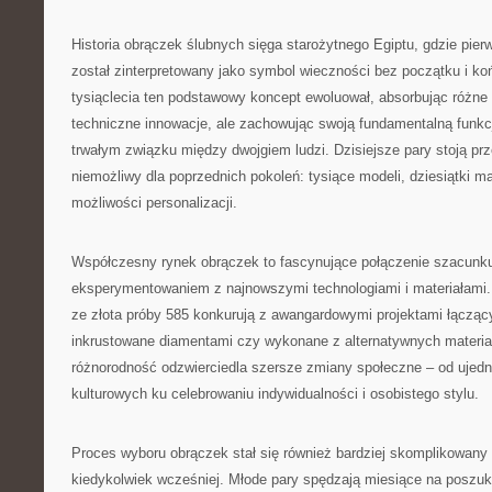
Historia obrączek ślubnych sięga starożytnego Egiptu, gdzie pierw
został zinterpretowany jako symbol wieczności bez początku i ko
tysiąclecia ten podstawowy koncept ewoluował, absorbując różne 
techniczne innowacje, ale zachowując swoją fundamentalną funkc
trwałym związku między dwojgiem ludzi. Dzisiejsze pary stoją pr
niemożliwy dla poprzednich pokoleń: tysiące modeli, dziesiątki ma
możliwości personalizacji.
Współczesny rynek obrączek to fascynujące połączenie szacunku 
eksperymentowaniem z najnowszymi technologiami i materiałami.
ze złota próby 585 konkurują z awangardowymi projektami łącząc
inkrustowane diamentami czy wykonane z alternatywnych materiałó
różnorodność odzwierciedla szersze zmiany społeczne – od ujed
kulturowych ku celebrowaniu indywidualności i osobistego stylu.
Proces wyboru obrączek stał się również bardziej skomplikowany 
kiedykolwiek wcześniej. Młode pary spędzają miesiące na poszuk