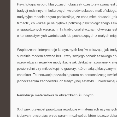
Psychologia wyboru klasycznych obrączek często związana jest 
tradycji rodzinnych i kulturowych wzorców sukcesu małżeńskiego
tradycyjne modele często podkreślają, że chcą mieć obrączki „taki
filmach”, co wskazuje na głęboką potrzebę psychologicznego zak
w sprawdzonych wzorcach. Ta tradycjonalistyczna motywacja jest
o konserwatywnych wartościach lub pochodzących z małych miej
Współczesne interpretacje klasycznych krojów pokazują, jak tra
subtelnie modernizowane bez utraty swojego ponadczasowego char
wprowadzają niewielkie modyfikacje jak delikatne fazowanie krawę
powierzchni czy mikroskopijne grawery, które nadają klasycznym
charakter. Te innowacje pozwalają parom na personalizację swoic
jednoczesnym zachowaniu ich tradycyjnej estetyki i uniwersalnej 
Rewolucja materiałowa w obrączkach ślubnych
XXI wiek przyniósł prawdziwą rewolucję w materiałach używanych
ślubnych, otwierając przed parami możliwości, które jeszcze de