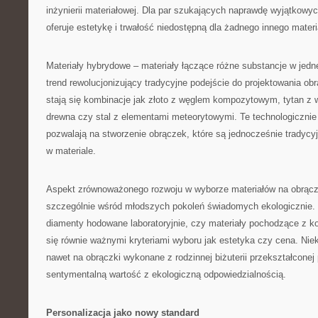
inżynierii materiałowej. Dla par szukających naprawdę wyjątkowy
oferuje estetykę i trwałość niedostępną dla żadnego innego materi
Materiały hybrydowe – materiały łączące różne substancje w jedne
trend rewolucjonizujący tradycyjne podejście do projektowania ob
stają się kombinacje jak złoto z węglem kompozytowym, tytan z
drewna czy stal z elementami meteorytowymi. Te technologiczni
pozwalają na stworzenie obrączek, które są jednocześnie tradycyj
w materiale.
Aspekt zrównoważonego rozwoju w wyborze materiałów na obrącz
szczególnie wśród młodszych pokoleń świadomych ekologicznie. 
diamenty hodowane laboratoryjnie, czy materiały pochodzące z ko
się równie ważnymi kryteriami wyboru jak estetyka czy cena. Niek
nawet na obrączki wykonane z rodzinnej biżuterii przekształconej p
sentymentalną wartość z ekologiczną odpowiedzialnością.
Personalizacja jako nowy standard