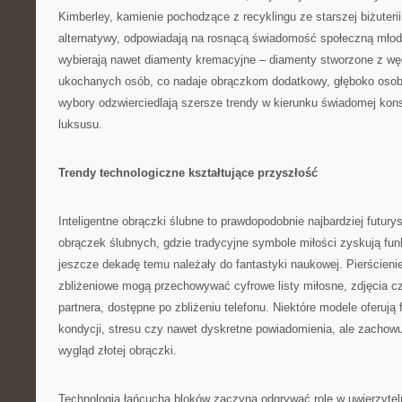
Kimberley, kamienie pochodzące z recyklingu ze starszej biżuterii
alternatywy, odpowiadają na rosnącą świadomość społeczną młody
wybierają nawet diamenty kremacyjne – diamenty stworzone z w
ukochanych osób, co nadaje obrączkom dodatkowy, głęboko osob
wybory odzwierciedlają szersze trendy w kierunku świadomej kon
luksusu.
Trendy technologiczne kształtujące przyszłość
Inteligentne obrączki ślubne to prawdopodobnie najbardziej futury
obrączek ślubnych, gdzie tradycyjne symbole miłości zyskują fun
jeszcze dekadę temu należały do fantastyki naukowej. Pierścien
zbliżeniowe mogą przechowywać cyfrowe listy miłosne, zdjęcia cz
partnera, dostępne po zbliżeniu telefonu. Niektóre modele oferują
kondycji, stresu czy nawet dyskretne powiadomienia, ale zachow
wygląd złotej obrączki.
Technologia łańcucha bloków zaczyna odgrywać rolę w uwierzytelni