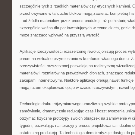
szczególnie tych z rzadkich materiałów czy etycznych kamieni. C
przechowywane w łańcuchu bloków mogą zawierać kompletną histo
– od źródła materiałów, przez proces produkcji, aż po historię właśc
szczególnie ważna dla par inwestujących w cenne dzieła, gdzie 
może znacząco wpływać na przyszłą wartość.
Aplikacje rzeczywistości rozszerzonej rewolucjonizują proces wy
parom na wirtualne przymierzanie w komforcie własnego domu. 
rzeczywistości rozszerzonej pozwalają na realistyczną wizualizac
materiałów i rozmiarów na prawdziwych dłoniach, znacząco redu
zakupami internetowymi. Niektóre aplikacje oferują nawet funkcje
mogą razem eksplorować opcje w czasie rzeczywistym, nawet bę
Technologie druku trójwymiarowego umożliwiają szybkie prototyp
zamówienie, dramatycznie redukując czas i koszt tworzenia unika
otrzymać fizyczne prototypy swoich obrączek na zamówienie w ci
tygodni, pozwalając na iteracyjny proces projektowania i idealne 
ostateczną produkcją. Ta technologia demokratyzuje dostęp do pro