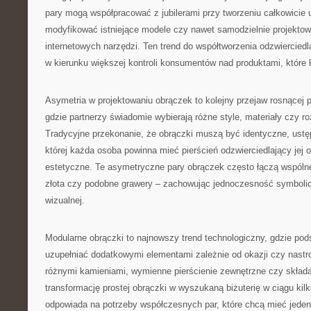
pary mogą współpracować z jubilerami przy tworzeniu całkowicie 
modyfikować istniejące modele czy nawet samodzielnie projekto
internetowych narzędzi. Ten trend do współtworzenia odzwiercied
w kierunku większej kontroli konsumentów nad produktami, które 
Asymetria w projektowaniu obrączek to kolejny przejaw rosnącej p
gdzie partnerzy świadomie wybierają różne style, materiały czy r
Tradycyjne przekonanie, że obrączki muszą być identyczne, ustępu
której każda osoba powinna mieć pierścień odzwierciedlający jej 
estetyczne. Te asymetryczne pary obrączek często łączą wspólne
złota czy podobne grawery – zachowując jednoczesność symbolic
wizualnej.
Modularne obrączki to najnowszy trend technologiczny, gdzie po
uzupełniać dodatkowymi elementami zależnie od okazji czy nastr
różnymi kamieniami, wymienne pierścienie zewnętrzne czy skład
transformację prostej obrączki w wyszukaną biżuterię w ciągu kil
odpowiada na potrzeby współczesnych par, które chcą mieć jeden