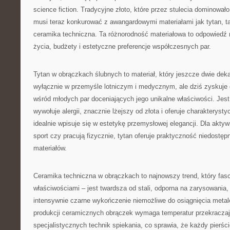
science fiction. Tradycyjne złoto, które przez stulecia dominowało
musi teraz konkurować z awangardowymi materiałami jak tytan, ta
ceramika techniczna. Ta różnorodność materiałowa to odpowiedź n
życia, budżety i estetyczne preferencje współczesnych par.
Tytan w obrączkach ślubnych to materiał, który jeszcze dwie de
wyłącznie w przemyśle lotniczym i medycznym, ale dziś zyskuje
wśród młodych par doceniających jego unikalne właściwości. Jest 
wywołuje alergii, znacznie lżejszy od złota i oferuje charakterys
idealnie wpisuje się w estetykę przemysłowej elegancji. Dla aktyw
sport czy pracują fizycznie, tytan oferuje praktyczność niedostęp
materiałów.
Ceramika techniczna w obrączkach to najnowszy trend, który fas
właściwościami – jest twardsza od stali, odporna na zarysowania, n
intensywnie czarne wykończenie niemożliwe do osiągnięcia met
produkcji ceramicznych obrączek wymaga temperatur przekracza
specjalistycznych technik spiekania, co sprawia, że każdy pierści