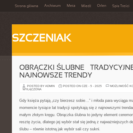
Archiwum
Meta
Orlen
Strona główna
Miedź
Spis Treści
SZCZENIAK
OBRĄCZKI ŚLUBNE – TRADYCYJNE
NAJNOWSZE TRENDY
POSTED BY ADMIN
POSTED ON CZE - 5 - 2025
MOŻLIWOŚĆ K
WYŁĄCZONA
Gdy księża pytają „czy bierzesz sobie…” i młoda para wyciąga m
momencie tysiące lat tradycji spotykają się z najnowszymi trenda
małym złotym kręgu. Obrączka ślubna to jedyny element ceremonii
resztę życia, dlatego jej wybór stał się jedną z najważniejszych 
ślubu – równie istotną jak wybór sali czy sukni.