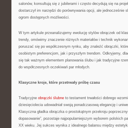
salonów, konsultują się z jubilerami i często decydują się na proj
dostarczył im narzędzi do porównywania opcji, ale jednocześnie 
ogrom dostępnych możliwości.
W tym artykule przeanalizujemy ewolucję stylów obrączek od kl
trendy, omówimy znaczenie różnych materiałów i technik wykonan
poruszać się po współczesnym rynku, aby znaleźć obrączki, któ
osobistym preferencjom, jak i przyszłym trendom. Odkryjemy, dl
się tak ważnym elementem planowania ślubu i jak tradycyjne rzemi
do współczesnych oczekiwań par młodych.
Klasyczne kroje, które przetrwały próbę czasu
Tradycyjne
obrączki ślubne
to testament trwałości dobrego wzorni
dziesięciolecia udowadniał swoją ponadczasową elegancję i uniwe
Klasyczna gładka obrączka o prostokątnym przekroju poprzeczn
dopasowanie”, pozostaje najpopularniejszym wyborem polskich pa
XX wieku. Jej sukces wynika z idealnego balansu między estetyką