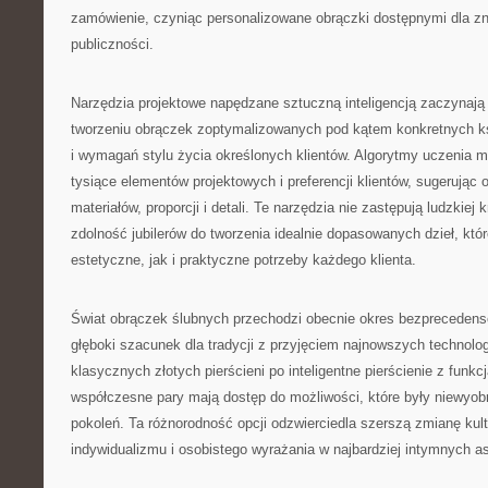
zamówienie, czyniąc personalizowane obrączki dostępnymi dla zn
publiczności.
Narzędzia projektowe napędzane sztuczną inteligencją zaczynają
tworzeniu obrączek zoptymalizowanych pod kątem konkretnych ksz
i wymagań stylu życia określonych klientów. Algorytmy uczenia 
tysiące elementów projektowych i preferencji klientów, sugerując
materiałów, proporcji i detali. Te narzędzia nie zastępują ludzkiej
zdolność jubilerów do tworzenia idealnie dopasowanych dzieł, któ
estetyczne, jak i praktyczne potrzeby każdego klienta.
Świat obrączek ślubnych przechodzi obecnie okres bezprecedens
głęboki szacunek dla tradycji z przyjęciem najnowszych technologi
klasycznych złotych pierścieni po inteligentne pierścienie z funkc
współczesne pary mają dostęp do możliwości, które były niewyob
pokoleń. Ta różnorodność opcji odzwierciedla szerszą zmianę kul
indywidualizmu i osobistego wyrażania w najbardziej intymnych a