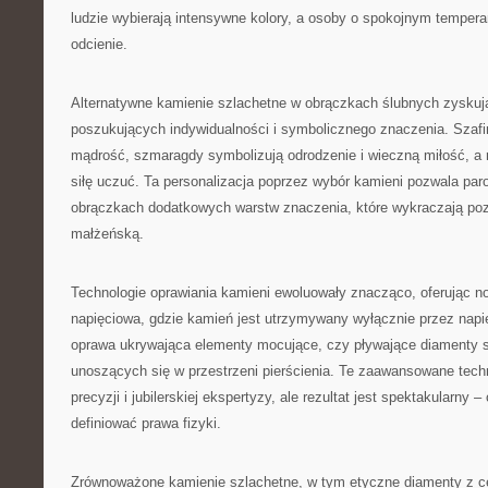
ludzie wybierają intensywne kolory, a osoby o spokojnym tempera
odcienie.
Alternatywne kamienie szlachetne w obrączkach ślubnych zyskuj
poszukujących indywidualności i symbolicznego znaczenia. Szafir
mądrość, szmaragdy symbolizują odrodzenie i wieczną miłość, a r
siłę uczuć. Ta personalizacja poprzez wybór kamieni pozwala p
obrączkach dodatkowych warstw znaczenia, które wykraczają p
małżeńską.
Technologie oprawiania kamieni ewoluowały znacząco, oferując n
napięciowa, gdzie kamień jest utrzymywany wyłącznie przez napię
oprawa ukrywająca elementy mocujące, czy pływające diamenty st
unoszących się w przestrzeni pierścienia. Te zaawansowane tech
precyzji i jubilerskiej ekspertyzy, ale rezultat jest spektakularny –
definiować prawa fizyki.
Zrównoważone kamienie szlachetne, w tym etyczne diamenty z ce