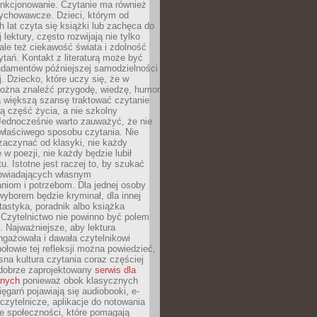
unkcjonowanie. Czytanie ma również
ychowawcze. Dzieci, którym od
 lat czyta się książki lub zachęca do
lektury, często rozwijają nie tylko
ale też ciekawość świata i zdolność
tań. Kontakt z literaturą może być
ndamentów późniejszej samodzielności
j. Dziecko, które uczy się, że w
ożna znaleźć przygodę, wiedzę, humor
a większą szansę traktować czytanie
ną część życia, a nie szkolny
Jednocześnie warto zauważyć, że nie
właściwego sposobu czytania. Nie
zaczynać od klasyki, nie każdy
 w poezji, nie każdy będzie lubił
ktu. Istotne jest raczej to, by szukać
owiadających własnym
niom i potrzebom. Dla jednej osoby
yborem będzie kryminał, dla innej
ntastyka, poradnik albo książka
 Czytelnictwo nie powinno być polem
 Najważniejsze, aby lektura
ngażowała i dawała czytelnikowi
ołowie tej refleksji można powiedzieć,
na kultura czytania coraz częściej
dobrze zaprojektowany
serwis dla
nych
ponieważ obok klasycznych
sięgarń pojawiają się audiobooki, e-
 czytelnicze, aplikacje do notowania
łe społeczności, które pomagają