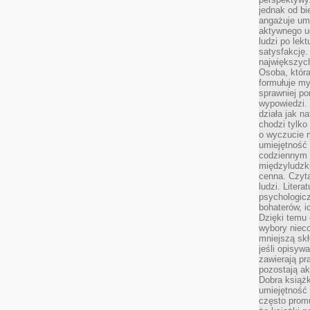
jednak od bi
angażuje um
aktywnego uc
ludzi po lekt
satysfakcję. 
największych
Osoba, która
formułuje my
sprawniej po
wypowiedzi.
działa jak n
chodzi tylko
o wyczucie r
umiejętność
codziennym ż
międzyludzk
cenna. Czyta
ludzi. Litera
psychologic
bohaterów, ic
Dzięki temu 
wybory nieco
mniejszą sk
jeśli opisywa
zawierają pr
pozostają ak
Dobra książk
umiejętność 
często promu