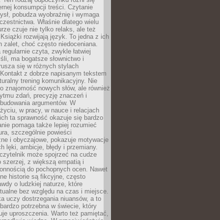
ernej konsumpcji treści. Czytanie
ysł, pobudza wyobraźnię i wymaga
zestnictwa. Właśnie dlatego wielu
urze czuje nie tylko relaks, ale też
Książki rozwijają język. To jedna z ich
 zalet, choć często niedoceniana.
 regularnie czyta, zwykle łatwiej
śli, ma bogatsze słownictwo i
rusza się w różnych stylach
 Kontakt z dobrze napisanym tekstem
aturalny trening komunikacyjny. Nie
 o znajomość nowych słów, ale również
ytmu zdań, precyzję znaczeń i
 budowania argumentów. W
yciu, w pracy, w nauce i relacjach
ich ta sprawność okazuje się bardzo
nie pomaga także lepiej rozumieć
tura, szczególnie powieści
zne i obyczajowe, pokazuje motywacje
h lęki, ambicje, błędy i przemiany.
czytelnik może spojrzeć na cudze
 szerzej, z większą empatią i
łonnością do pochopnych ocen. Nawet
ne historie są fikcyjne, często
awdy o ludzkiej naturze, które
tualne bez względu na czas i miejsce.
a uczy dostrzegania niuansów, a to
bardzo potrzebna w świecie, który
je uproszczenia. Warto też pamiętać,