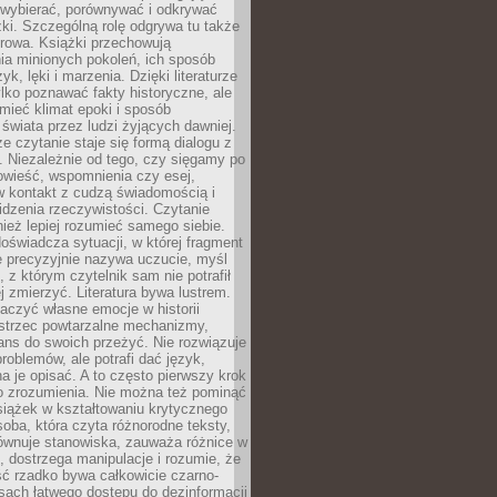
 wybierać, porównywać i odkrywać
żki. Szczególną rolę odgrywa tu także
rowa. Książki przechowują
ia minionych pokoleń, ich sposób
yk, lęki i marzenia. Dzięki literaturze
lko poznawać fakty historyczne, ale
mieć klimat epoki i sposób
świata przez ludzi żyjących dawniej.
że czytanie staje się formą dialogu z
. Niezależnie od tego, czy sięgamy po
owieść, wspomnienia czy esej,
 kontakt z cudzą świadomością i
dzenia rzeczywistości. Czytanie
eż lepiej rozumieć samego siebie.
oświadcza sytuacji, w której fragment
e precyzyjnie nazywa uczucie, myśl
, z którym czytelnik sam nie potrafił
j zmierzyć. Literatura bywa lustrem.
aczyć własne emocje w historii
ostrzec powtarzalne mechanizmy,
ns do swoich przeżyć. Nie rozwiązuje
roblemów, ale potrafi dać język,
 je opisać. A to często pierwszy krok
o zrozumienia. Nie można też pominąć
siążek w kształtowaniu krytycznego
oba, która czyta różnorodne teksty,
równuje stanowiska, zauważa różnice w
, dostrzega manipulacje i rozumie, że
ć rzadko bywa całkowicie czarno-
sach łatwego dostępu do dezinformacji