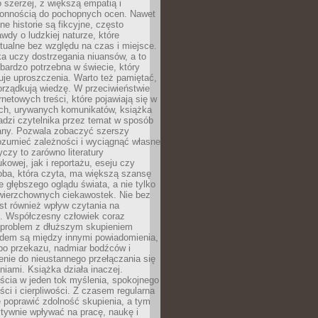
 szerzej, z większą empatią i
łonnością do pochopnych ocen. Nawet
ne historie są fikcyjne, często
awdy o ludzkiej naturze, które
tualne bez względu na czas i miejsce.
a uczy dostrzegania niuansów, a to
bardzo potrzebna w świecie, który
je uproszczenia. Warto też pamiętać,
orządkują wiedzę. W przeciwieństwie
rnetowych treści, które pojawiają się w
ich, urywanych komunikatów, książka
adzi czytelnika przez temat w sposób
ny. Pozwala zobaczyć szerszy
ozumieć zależności i wyciągnąć własne
yczy to zarówno literatury
kowej, jak i reportażu, eseju czy
soba, która czyta, ma większą szansę
 głębszego oglądu świata, a nie tylko
owierzchownych ciekawostek. Nie bez
st również wpływ czytania na
ę. Współczesny człowiek coraz
 problem z dłuższym skupieniem
dem są między innymi powiadomienia,
po przekazu, nadmiar bodźców i
nie do nieustannego przełączania się
iami. Książka działa inaczej.
cia w jeden tok myślenia, spokojnego
eści i cierpliwości. Z czasem regularna
 poprawić zdolność skupienia, a tym
ywnie wpływać na pracę, naukę i