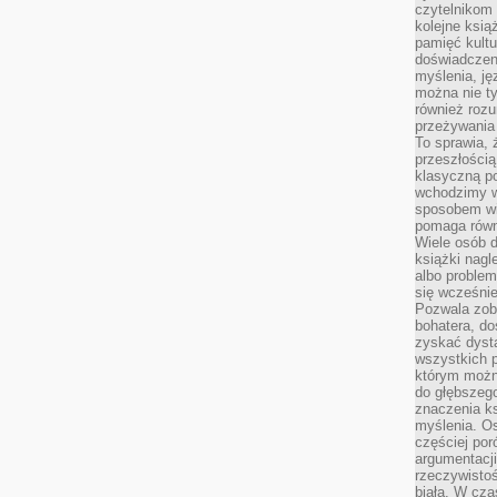
czytelnikom
kolejne ksią
pamięć kultu
doświadczen
myślenia, jęz
można nie ty
również rozu
przeżywania 
To sprawia, 
przeszłością
klasyczną p
wchodzimy w
sposobem wi
pomaga równi
Wiele osób d
książki nagl
albo problem
się wcześnie
Pozwala zob
bohatera, d
zyskać dysta
wszystkich p
którym można
do głębszeg
znaczenia k
myślenia. Os
częściej po
argumentacji
rzeczywistoś
biała. W cza