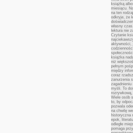
książką albo
miesiącu. Na
na ten rodza
odkryje, że 
doświadczen
własny czas.
lektura nie z
Czytanie ksi
najciekawszy
aktywności, 
codzienności
społeczności
książka nada
niż większo
pełnym pośpi
między infor
coraz rzadsz
zanurzenia si
zagadnieniu 
myśli. To do
rozrywkową, 
Wiele osób s
to, by odpoc
pozwala oder
na chwilę we
historyczna
epok, litera
odległe miej
pomaga przy
perspektywy.