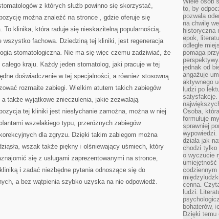
Wiele osób s
WSZELKICH
 stomatologów z których służb powinno się skorzystać,
KWESTII
to, by odpoc
pozwala oder
opozycję można znaleźć na stronce
, gdzie oferuje się
na chwilę we
 To klinika, która raduje się nieskazitelną popularnością,
historyczna
epok, litera
 wszystko fachowa. Dziedziną tej kliniki, jest regeneracja
odległe miej
ologia stomatologiczna. Nie ma się więc czemu zadziwiać, że
pomaga przy
perspektywy.
z całego kraju. Każdy jeden stomatolog, jaki pracuje w tej
jednak od bi
angażuje um
będne doświadczenie w tej specjalności, a również stosowną
aktywnego uc
izować rozmaite zabiegi. Wielkim atutem takich zabiegów
ludzi po lekt
satysfakcję. 
, a także wyjątkowe znieczulenia, jakie zezwalają
największych
ozycja tej kliniki jest niesłychanie zamożna, można w niej
Osoba, która
formułuje my
plantami wszelakiego typu, przeróżnych zabiegów
sprawniej po
wypowiedzi.
 korekcyjnych dla zgryzu. Dzięki takim zabiegom można
działa jak n
dziąsła, wszak także piękny i olśniewający uśmiech, który
chodzi tylko
o wyczucie r
znajomić się z usługami zaprezentowanymi na stronce,
umiejętność
liniką i zadać niezbędne pytania odnoszące się do
codziennym ż
międzyludzk
ych, a bez wątpienia szybko uzyska na nie odpowiedź.
cenna. Czyta
ludzi. Litera
psychologic
bohaterów, ic
Dzięki temu 