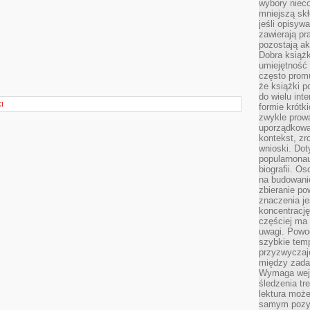
wybory nieco
mniejszą sk
jeśli opisywa
zawierają pr
pozostają ak
Dobra książk
umiejętność 
często promu
że książki p
do wielu inte
I
formie krótk
zwykle prow
uporządkowa
kontekst, zr
wnioski. Dot
popularnonau
biografii. O
na budowanie
zbieranie p
znaczenia je
koncentracj
częściej ma
uwagi. Powo
szybkie tem
przyzwyczaje
między zadan
Wymaga wejś
śledzenia tr
lektura może
samym pozyt