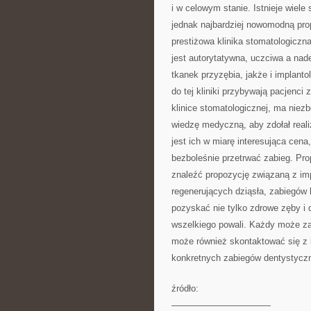
i w celowym stanie. Istnieje wiele
jednak najbardziej nowomodną pr
prestiżowa klinika stomatologiczna.
jest autorytatywna, uczciwa a nade
tkanek przyzębia, jakże i implant
do tej kliniki przybywają pacjenci 
klinice stomatologicznej, ma niez
wiedzę medyczną, aby zdołał real
jest ich w miarę interesująca cena
bezboleśnie przetrwać zabieg. Prop
znaleźć propozycję związaną z im
regenerujących dziąsła, zabiegów
pozyskać nie tylko zdrowe zęby i 
wszelkiego powali. Każdy może za
może również skontaktować się z k
konkretnych zabiegów dentystyczn
źródło:
———————————