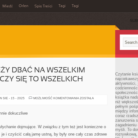
Orlen
Tagi
Tagi
Miedź
Spis Treści
SUB
EŻY DBAĆ NA WSZELKIM
Czytanie ksi
TYCZY SIĘ TO WSZELKICH
najciekawszy
aktywności, 
codzienności
społeczności
książka nada
O
SIE - 15 - 2025
MOŻLIWOŚĆ KOMENTOWANIA
ZOSTAŁA
ZDROWIE
niż większo
NALEŻY
pełnym pośpi
DBAĆ
między infor
NA
mnie dokuczliwe
WSZELKIM
coraz rzadsz
ETAPIE
zanurzenia si
ŻYCIA
zagadnieniu 
I
łychanie dojmujące. W związku z tym też jest konieczne o
TYCZY
myśli. To do
SIĘ
 je i czyścić całą jamę ustną, by były one cały czas zdrowe
rozrywkową, 
TO