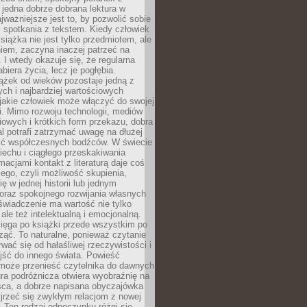
 jedna dobrze dobrana lektura w
jważniejsze jest to, by pozwolić sobie
j spotkania z tekstem. Kiedy człowiek
książka nie jest tylko przedmiotem, ale
iem, zaczyna inaczej patrzeć na
 I wtedy okazuje się, że regularna
abiera życia, lecz je pogłębia.
ążek od wieków pozostaje jedną z
ch i najbardziej wartościowych
jakie człowiek może włączyć do swojej
. Mimo rozwoju technologii, mediów
owych i krótkich form przekazu, dobra
l potrafi zatrzymać uwagę na dłużej
ść współczesnych bodźców. W świecie
echu i ciągłego przeskakiwania
macjami kontakt z literaturą daje coś
ego, czyli możliwość skupienia,
ę w jednej historii lub jednym
oraz spokojnego rozwijania własnych
świadczenie ma wartość nie tylko
ale też intelektualną i emocjonalną.
ięga po książki przede wszystkim po
ząć. To naturalne, ponieważ czytanie
wać się od hałaśliwej rzeczywistości i
jść do innego świata. Powieść
 może przenieść czytelnika do dawnych
tura podróżnicza otwiera wyobraźnię na
sca, a dobrze napisana obyczajówka
jrzeć się zwykłym relacjom z nowej
 Ten rodzaj odpoczynku różni się