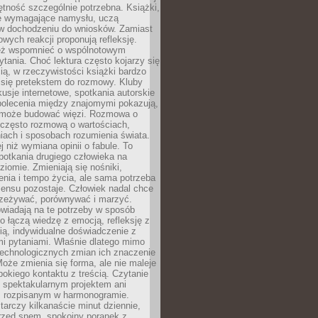
jętność szczególnie potrzebna. Książki,
e wymagające namysłu, uczą
 w dochodzeniu do wniosków. Zamiast
wych reakcji proponują refleksję.
eż wspomnieć o wspólnotowym
tania. Choć lektura często kojarzy się
ą, w rzeczywistości książki bardzo
 się pretekstem do rozmowy. Kluby
kusje internetowe, spotkania autorskie
polecenia między znajomymi pokazują,
ra może budować więzi. Rozmowa o
 często rozmową o wartościach,
iach i sposobach rozumienia świata.
j niż wymiana opinii o fabule. To
potkania drugiego człowieka na
iomie. Zmieniają się nośniki,
nia i tempo życia, ale sama potrzeba
sensu pozostaje. Człowiek nadal chce
rzeżywać, porównywać i marzyć.
wiadają na te potrzeby w sposób
o łączą wiedzę z emocją, refleksję z
ią, indywidualne doświadczenie z
mi pytaniami. Właśnie dlatego mimo
technologicznych zmian ich znaczenie
Może zmienia się forma, ale nie maleje
bokiego kontaktu z treścią. Czytanie
 spektakularnym projektem ani
 rozpisanym w harmonogramie.
arczy kilkanaście minut dziennie,
przed snem, spokojny poranek z