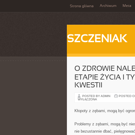
Archiwum
Meta
Strona główna
SZCZENIAK
O ZDROWIE NAL
ETAPIE ŻYCIA I 
KWESTII
POSTED BY ADMIN
POSTED ON 
WYŁĄCZONA
Kłopoty z zębami, mogą być ogro
Problemy z zębami, mogą być nies
nie bezustannie dbać, pielęgnować