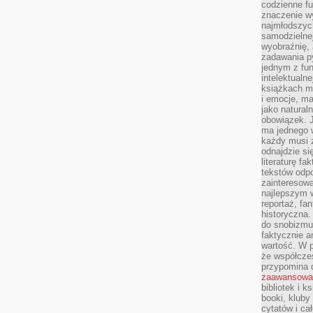
codzienne f
znaczenie w
najmłodszych
samodzielnej 
wyobraźnię, 
zadawania py
jednym z fu
intelektualne
książkach m
i emocje, m
jako natural
obowiązek. 
ma jednego 
każdy musi 
odnajdzie się
literaturę fa
tekstów odp
zainteresowa
najlepszym w
reportaż, fa
historyczna.
do snobizmu.
faktycznie a
wartość. W p
że współczes
przypomina 
zaawansowa
bibliotek i k
booki, kluby
cytatów i ca