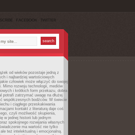
SCRIBE
FACEBOOK
TWITTER
ążek od wieków pozostaje jedną z
ch i najbardziej wartościowych
jakie człowiek może włączyć do swojej
. Mimo rozwoju technologii, mediów
owych i krótkich form przekazu, dobra
l potrafi zatrzymać uwagę na dłużej
ść współczesnych bodźców. W świecie
echu i ciągłego przeskakiwania
macjami kontakt z literaturą daje coś
ego, czyli możliwość skupienia,
ę w jednej historii lub jednym
oraz spokojnego rozwijania własnych
świadczenie ma wartość nie tylko
ale też intelektualną i emocjonalną.