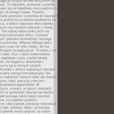
ięga po książki przede wszystkim po
ząć. To naturalne, ponieważ czytanie
wać się od hałaśliwej rzeczywistości i
jść do innego świata. Powieść
 może przenieść czytelnika do dawnych
tura podróżnicza otwiera wyobraźnię na
sca, a dobrze napisana obyczajówka
jrzeć się zwykłym relacjom z nowej
 Ten rodzaj odpoczynku różni się
ernej konsumpcji treści. Czytanie
ysł, pobudza wyobraźnię i wymaga
zestnictwa. Właśnie dlatego wielu
urze czuje nie tylko relaks, ale też
Książki rozwijają język. To jedna z ich
 zalet, choć często niedoceniana.
 regularnie czyta, zwykle łatwiej
śli, ma bogatsze słownictwo i
rusza się w różnych stylach
 Kontakt z dobrze napisanym tekstem
aturalny trening komunikacyjny. Nie
 o znajomość nowych słów, ale również
ytmu zdań, precyzję znaczeń i
 budowania argumentów. W
yciu, w pracy, w nauce i relacjach
ich ta sprawność okazuje się bardzo
nie pomaga także lepiej rozumieć
tura, szczególnie powieści
zne i obyczajowe, pokazuje motywacje
h lęki, ambicje, błędy i przemiany.
czytelnik może spojrzeć na cudze