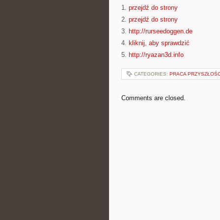
1.
przejdź do strony
2.
przejdź do strony
3.
http://rurseedoggen.de
4.
kliknij, aby sprawdzić
5.
http://ryazan3d.info
CATEGORIES:
PRACA PRZYSZŁOŚC
Comments are closed.