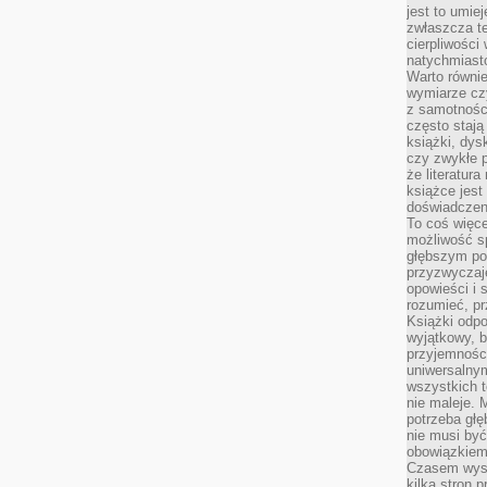
jest to umie
zwłaszcza t
cierpliwości
natychmiasto
Warto równi
wymiarze czy
z samotności
często stają
książki, dys
czy zwykłe 
że literatu
książce jest
doświadczen
To coś więce
możliwość s
głębszym poz
przyzwyczaje
opowieści i 
rozumieć, p
Książki odpo
wyjątkowy, b
przyjemnośc
uniwersalny
wszystkich 
nie maleje. 
potrzeba głę
nie musi być
obowiązkiem
Czasem wyst
kilka stron 