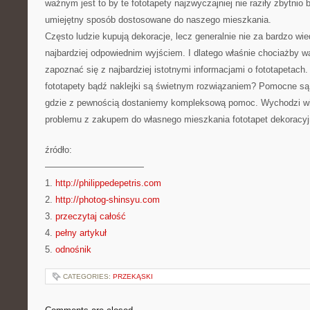
ważnym jest to by te fototapety najzwyczajniej nie raziły zbytnio
umiejętny sposób dostosowane do naszego mieszkania.
Często ludzie kupują dekoracje, lecz generalnie nie za bardzo wie
najbardziej odpowiednim wyjściem. I dlatego właśnie chociażby w
zapoznać się z najbardziej istotnymi informacjami o fototapetach
fototapety bądź naklejki są świetnym rozwiązaniem? Pomocne są 
gdzie z pewnością dostaniemy kompleksową pomoc. Wychodzi wi
problemu z zakupem do własnego mieszkania fototapet dekoracyjn
źródło:
———————————
1.
http://philippedepetris.com
2.
http://photog-shinsyu.com
3.
przeczytaj całość
4.
pełny artykuł
5.
odnośnik
CATEGORIES:
PRZEKĄSKI