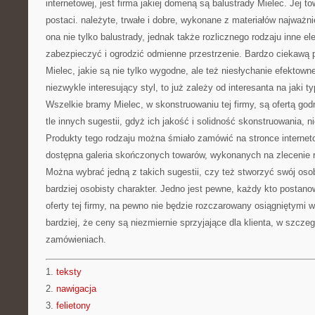
internetowej, jest firma jakiej domeną są balustrady Mielec. Jej t
postaci. należyte, trwałe i dobre, wykonane z materiałów najważni
ona nie tylko balustrady, jednak także rozlicznego rodzaju inne 
zabezpieczyć i ogrodzić odmienne przestrzenie. Bardzo ciekawą 
Mielec, jakie są nie tylko wygodne, ale też niesłychanie efektown
niezwykle interesujący styl, to już zależy od interesanta na jaki t
Wszelkie bramy Mielec, w skonstruowaniu tej firmy, są ofertą god
tle innych sugestii, gdyż ich jakość i solidność skonstruowania, 
Produkty tego rodzaju można śmiało zamówić na stronce internetow
dostępna galeria skończonych towarów, wykonanych na zlecenie r
Można wybrać jedną z takich sugestii, czy też stworzyć swój osobi
bardziej osobisty charakter. Jedno jest pewne, każdy kto postano
oferty tej firmy, na pewno nie będzie rozczarowany osiągniętymi 
bardziej, że ceny są niezmiernie sprzyjające dla klienta, w szczeg
zamówieniach.
1.
teksty
2.
nawigacja
3.
felietony