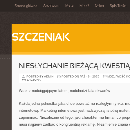
Archiwum
Meta
Orlen
Strona główna
Miedź
Spis Treści
SZCZENIAK
NIESŁYCHANIE BIEŻĄCĄ KWESTIĄ
POSTED BY ADMIN
POSTED ON PAŹ - 9 - 2025
MOŻLIWOŚĆ K
WYŁĄCZONA
Wraz z nadciągającym latem, nadchodzi fala skwarów
Każda jedna jednostka jaka chce powstać na rozległym rynku, mu
internetową. Marketing internetowa jest nadzwyczaj istotną materi
zapominać. Niezależnie od tego, jaki charakter ma firma i co pr
musi najpierw zadbać o kongruentną reklamę. Niezmiernie znana d