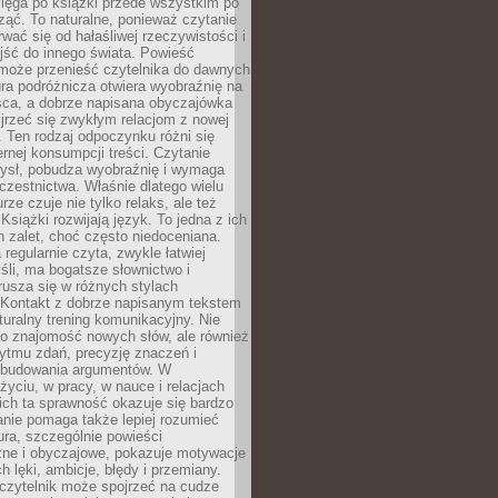
ięga po książki przede wszystkim po
ząć. To naturalne, ponieważ czytanie
wać się od hałaśliwej rzeczywistości i
jść do innego świata. Powieść
 może przenieść czytelnika do dawnych
tura podróżnicza otwiera wyobraźnię na
sca, a dobrze napisana obyczajówka
jrzeć się zwykłym relacjom z nowej
 Ten rodzaj odpoczynku różni się
ernej konsumpcji treści. Czytanie
ysł, pobudza wyobraźnię i wymaga
zestnictwa. Właśnie dlatego wielu
urze czuje nie tylko relaks, ale też
Książki rozwijają język. To jedna z ich
 zalet, choć często niedoceniana.
 regularnie czyta, zwykle łatwiej
śli, ma bogatsze słownictwo i
rusza się w różnych stylach
 Kontakt z dobrze napisanym tekstem
aturalny trening komunikacyjny. Nie
 o znajomość nowych słów, ale również
ytmu zdań, precyzję znaczeń i
 budowania argumentów. W
yciu, w pracy, w nauce i relacjach
ich ta sprawność okazuje się bardzo
nie pomaga także lepiej rozumieć
tura, szczególnie powieści
zne i obyczajowe, pokazuje motywacje
h lęki, ambicje, błędy i przemiany.
czytelnik może spojrzeć na cudze