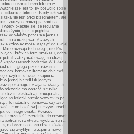
 jedna dobrze dobrana lektura w
jważniejsze jest to, by pozwolić sobie
j spotkania z tekstem. Kiedy człowiek
książka nie jest tylko przedmiotem, ale
iem, zaczyna inaczej patrzeć na
 I wtedy okazuje się, że regularna
abiera życia, lecz je pogłębia.
ążek od wieków pozostaje jedną z
ch i najbardziej wartościowych
jakie człowiek może włączyć do swojej
. Mimo rozwoju technologii, mediów
owych i krótkich form przekazu, dobra
l potrafi zatrzymać uwagę na dłużej
ść współczesnych bodźców. W świecie
echu i ciągłego przeskakiwania
macjami kontakt z literaturą daje coś
ego, czyli możliwość skupienia,
ę w jednej historii lub jednym
oraz spokojnego rozwijania własnych
świadczenie ma wartość nie tylko
ale też intelektualną i emocjonalną.
ięga po książki przede wszystkim po
ząć. To naturalne, ponieważ czytanie
wać się od hałaśliwej rzeczywistości i
jść do innego świata. Powieść
 może przenieść czytelnika do dawnych
tura podróżnicza otwiera wyobraźnię na
sca, a dobrze napisana obyczajówka
jrzeć się zwykłym relacjom z nowej
 Ten rodzaj odpoczynku różni się