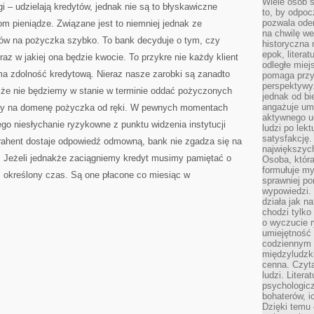
Wiele osób s
i – udzielają kredytów, jednak nie są to błyskawiczne
to, by odpoc
pozwala oder
m pieniądze. Związane jest to niemniej jednak ze
na chwilę we
ów na pożyczka szybko. To bank decyduje o tym, czy
historyczna
epok, litera
az w jakiej ona będzie kwocie. To przykre nie każdy klient
odległe miej
ma zdolność kredytową. Nieraz nasze zarobki są zanadto
pomaga przy
perspektywy.
, że nie będziemy w stanie w terminie oddać pożyczonych
jednak od bi
angażuje um
amy na domenę pożyczka od ręki. W pewnych momentach
aktywnego uc
ego niesłychanie ryzykowne z punktu widzenia instytucji
ludzi po lekt
satysfakcję. 
rahent dostaje odpowiedź odmowną, bank nie zgadza się na
największych
a. Jeżeli jednakże zaciągniemy kredyt musimy pamiętać o
Osoba, która
formułuje my
z określony czas. Są one płacone co miesiąc w
sprawniej po
wypowiedzi.
działa jak n
chodzi tylko
o wyczucie r
umiejętność
codziennym ż
międzyludzk
cenna. Czyta
ludzi. Litera
psychologic
bohaterów, ic
Dzięki temu 