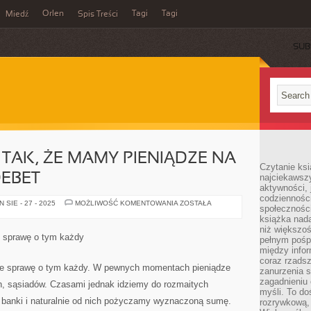
Orlen
Tagi
Tagi
Miedź
Spis Treści
SUB
 TAK, ŻE MAMY PIENIĄDZE NA
Czytanie ksi
DEBET
najciekawszy
aktywności, 
codzienności
NIE
SIE - 27 - 2025
MOŻLIWOŚĆ KOMENTOWANIA
ZOSTAŁA
społeczności
ZAWSZE
JEST
książka nada
TAK,
niż większo
ŻE
e sprawę o tym każdy
pełnym pośpi
MAMY
PIENIĄDZE
między infor
NA
coraz rzadsz
TO,
ie sprawę o tym każdy. W pewnych momentach pieniądze
zanurzenia si
BY
SPŁACIĆ
zagadnieniu 
, sąsiadów. Czasami jednak idziemy do rozmaitych
DEBET
myśli. To do
ak banki i naturalnie od nich pożyczamy wyznaczoną sumę.
rozrywkową, 