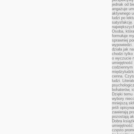
jednak od bi
angażuje um
aktywnego uc
ludzi po lekt
satysfakcję. 
największych
Osoba, która
formułuje my
sprawniej po
wypowiedzi.
działa jak n
chodzi tylko
o wyczucie r
umiejętność
codziennym ż
międzyludzk
cenna. Czyta
ludzi. Litera
psychologic
bohaterów, ic
Dzięki temu 
wybory nieco
mniejszą sk
jeśli opisywa
zawierają pr
pozostają ak
Dobra książk
umiejętność 
często promu