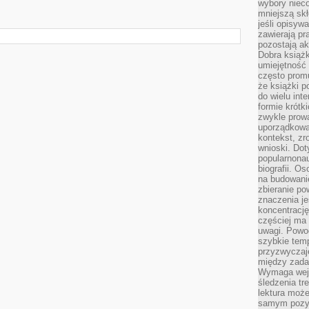
wybory nieco
mniejszą sk
jeśli opisywa
zawierają pr
pozostają ak
Dobra książk
umiejętność 
często promu
że książki p
do wielu inte
formie krótk
zwykle prow
uporządkowa
kontekst, zr
wnioski. Dot
popularnonau
biografii. O
na budowanie
zbieranie p
znaczenia je
koncentracj
częściej ma
uwagi. Powo
szybkie tem
przyzwyczaje
między zadan
Wymaga wejś
śledzenia tr
lektura może
samym pozyt