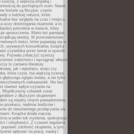
 szerzej, z większą empatią i
łonnością do pochopnych ocen. Nawet
ne historie są fikcyjne, często
awdy o ludzkiej naturze, które
tualne bez względu na czas i miejsce.
a uczy dostrzegania niuansów, a to
bardzo potrzebna w świecie, który
je uproszczenia. Warto też pamiętać,
orządkują wiedzę. W przeciwieństwie
rnetowych treści, które pojawiają się w
ich, urywanych komunikatów, książka
adzi czytelnika przez temat w sposób
ny. Pozwala zobaczyć szerszy
ozumieć zależności i wyciągnąć własne
yczy to zarówno literatury
kowej, jak i reportażu, eseju czy
soba, która czyta, ma większą szansę
 głębszego oglądu świata, a nie tylko
owierzchownych ciekawostek. Nie bez
st również wpływ czytania na
ę. Współczesny człowiek coraz
 problem z dłuższym skupieniem
dem są między innymi powiadomienia,
po przekazu, nadmiar bodźców i
nie do nieustannego przełączania się
iami. Książka działa inaczej.
cia w jeden tok myślenia, spokojnego
eści i cierpliwości. Z czasem regularna
 poprawić zdolność skupienia, a tym
ywnie wpływać na pracę, naukę i