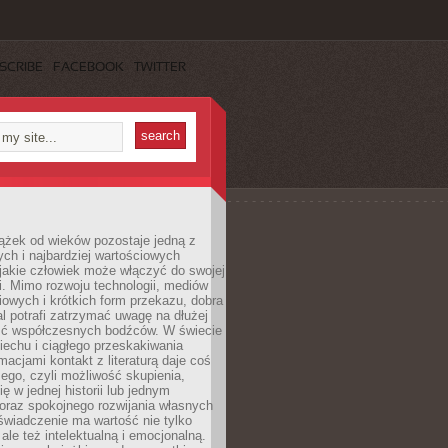
SCRIBE
FACEBOOK
TWITTER
ążek od wieków pozostaje jedną z
ch i najbardziej wartościowych
jakie człowiek może włączyć do swojej
. Mimo rozwoju technologii, mediów
owych i krótkich form przekazu, dobra
l potrafi zatrzymać uwagę na dłużej
ść współczesnych bodźców. W świecie
echu i ciągłego przeskakiwania
macjami kontakt z literaturą daje coś
ego, czyli możliwość skupienia,
ę w jednej historii lub jednym
oraz spokojnego rozwijania własnych
świadczenie ma wartość nie tylko
ale też intelektualną i emocjonalną.