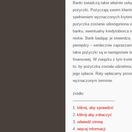
Banki świadczą takie właśnie usług
pożyczki. Pożyczają swoim kliento
spełnieniem wyznaczonych kryteri
pożyczka zostanie udostępniona or
banku, ewentualny kredytobiorca 
niskie. Bank badając je stwierdza
pieniędzy – serdecznie zaprasz
takie pożyczki są w następstwie t
finansowej. W związku z tym kont
to, by pożyczka została udzielon
jego spłacie. Raty wpłacamy prze
wyznaczonym terminie.
źródło:
———————————
1.
kliknij, aby sprawdzić
2.
kliknij aby zobaczyć
3.
odwiedź stronę
4.
więcej informacji