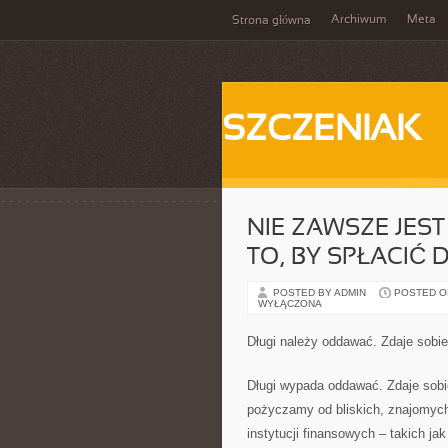
Archiwum
Meta
Strona główna
SZCZENIAK
NIE ZAWSZE JEST
TO, BY SPŁACIĆ 
POSTED BY ADMIN
POSTED ON 
WYŁĄCZONA
Długi należy oddawać. Zdaje sobi
Długi wypada oddawać. Zdaje sob
pożyczamy od bliskich, znajomych
instytucji finansowych – takich j