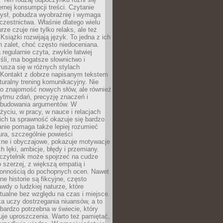
ernej konsumpcji treści. Czytanie
ysł, pobudza wyobraźnię i wymaga
zestnictwa. Właśnie dlatego wielu
urze czuje nie tylko relaks, ale też
Książki rozwijają język. To jedna z ich
 zalet, choć często niedoceniana.
 regularnie czyta, zwykle łatwiej
śli, ma bogatsze słownictwo i
rusza się w różnych stylach
 Kontakt z dobrze napisanym tekstem
aturalny trening komunikacyjny. Nie
 o znajomość nowych słów, ale również
ytmu zdań, precyzję znaczeń i
 budowania argumentów. W
yciu, w pracy, w nauce i relacjach
ich ta sprawność okazuje się bardzo
nie pomaga także lepiej rozumieć
tura, szczególnie powieści
zne i obyczajowe, pokazuje motywacje
h lęki, ambicje, błędy i przemiany.
czytelnik może spojrzeć na cudze
 szerzej, z większą empatią i
łonnością do pochopnych ocen. Nawet
ne historie są fikcyjne, często
awdy o ludzkiej naturze, które
tualne bez względu na czas i miejsce.
a uczy dostrzegania niuansów, a to
bardzo potrzebna w świecie, który
je uproszczenia. Warto też pamiętać,