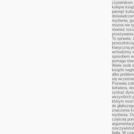
czytelnikom
kolejne ksią
pamięć kultu
doświadczen
myślenia, jęz
można nie ty
również rozu
przeżywania 
To sprawia, 
przeszłością
klasyczną p
wchodzimy w
sposobem wi
pomaga równi
Wiele osób d
książki nagl
albo problem
się wcześnie
Pozwala zob
bohatera, d
zyskać dysta
wszystkich p
którym można
do głębszeg
znaczenia k
myślenia. Os
częściej po
argumentacji
rzeczywistoś
biała. W cza