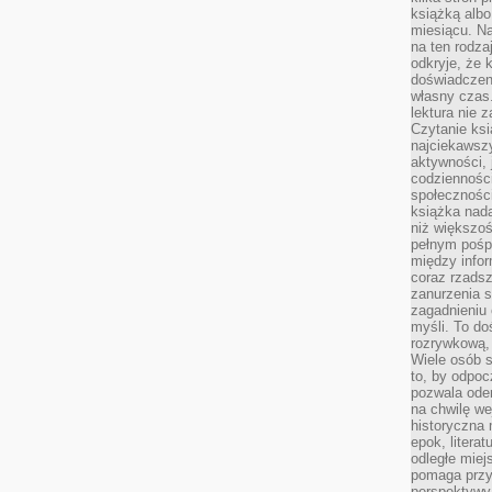
książką albo
miesiącu. Na
na ten rodza
odkryje, że 
doświadczen
własny czas.
lektura nie z
Czytanie ksi
najciekawszy
aktywności, 
codzienności
społeczności
książka nada
niż większo
pełnym pośpi
między infor
coraz rzadsz
zanurzenia si
zagadnieniu 
myśli. To do
rozrywkową, 
Wiele osób s
to, by odpoc
pozwala oder
na chwilę we
historyczna
epok, litera
odległe miej
pomaga przy
perspektywy.