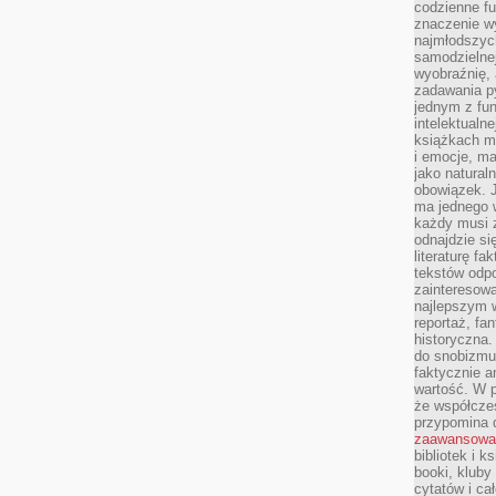
codzienne f
znaczenie w
najmłodszych
samodzielnej 
wyobraźnię, 
zadawania py
jednym z fu
intelektualne
książkach m
i emocje, m
jako natural
obowiązek. 
ma jednego 
każdy musi 
odnajdzie się
literaturę fa
tekstów odp
zainteresowa
najlepszym w
reportaż, fa
historyczna.
do snobizmu.
faktycznie a
wartość. W p
że współczes
przypomina 
zaawansowa
bibliotek i k
booki, kluby
cytatów i ca