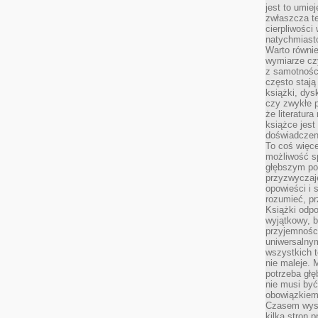
jest to umie
zwłaszcza t
cierpliwości
natychmiasto
Warto równi
wymiarze czy
z samotności
często stają
książki, dys
czy zwykłe 
że literatu
książce jest
doświadczen
To coś więce
możliwość s
głębszym poz
przyzwyczaje
opowieści i 
rozumieć, p
Książki odpo
wyjątkowy, b
przyjemnośc
uniwersalny
wszystkich 
nie maleje. 
potrzeba głę
nie musi być
obowiązkiem
Czasem wyst
kilka stron 