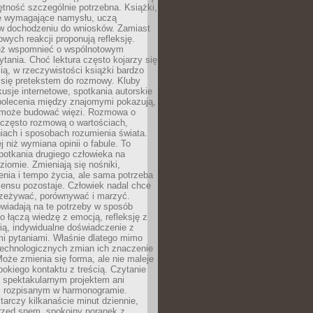
jętność szczególnie potrzebna. Książki,
e wymagające namysłu, uczą
 w dochodzeniu do wniosków. Zamiast
wych reakcji proponują refleksję.
eż wspomnieć o wspólnotowym
tania. Choć lektura często kojarzy się
ą, w rzeczywistości książki bardzo
 się pretekstem do rozmowy. Kluby
kusje internetowe, spotkania autorskie
polecenia między znajomymi pokazują,
ra może budować więzi. Rozmowa o
 często rozmową o wartościach,
iach i sposobach rozumienia świata.
j niż wymiana opinii o fabule. To
potkania drugiego człowieka na
iomie. Zmieniają się nośniki,
nia i tempo życia, ale sama potrzeba
sensu pozostaje. Człowiek nadal chce
rzeżywać, porównywać i marzyć.
wiadają na te potrzeby w sposób
o łączą wiedzę z emocją, refleksję z
ią, indywidualne doświadczenie z
mi pytaniami. Właśnie dlatego mimo
technologicznych zmian ich znaczenie
Może zmienia się forma, ale nie maleje
bokiego kontaktu z treścią. Czytanie
 spektakularnym projektem ani
 rozpisanym w harmonogramie.
arczy kilkanaście minut dziennie,
przed snem, spokojny poranek z