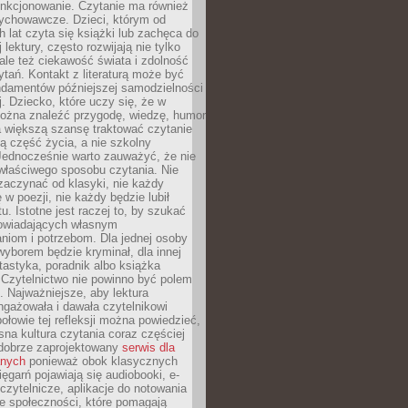
unkcjonowanie. Czytanie ma również
ychowawcze. Dzieci, którym od
 lat czyta się książki lub zachęca do
lektury, często rozwijają nie tylko
ale też ciekawość świata i zdolność
tań. Kontakt z literaturą może być
ndamentów późniejszej samodzielności
j. Dziecko, które uczy się, że w
ożna znaleźć przygodę, wiedzę, humor
a większą szansę traktować czytanie
ną część życia, a nie szkolny
Jednocześnie warto zauważyć, że nie
właściwego sposobu czytania. Nie
zaczynać od klasyki, nie każdy
 w poezji, nie każdy będzie lubił
ktu. Istotne jest raczej to, by szukać
owiadających własnym
niom i potrzebom. Dla jednej osoby
yborem będzie kryminał, dla innej
ntastyka, poradnik albo książka
 Czytelnictwo nie powinno być polem
 Najważniejsze, aby lektura
ngażowała i dawała czytelnikowi
ołowie tej refleksji można powiedzieć,
na kultura czytania coraz częściej
dobrze zaprojektowany
serwis dla
nych
ponieważ obok klasycznych
sięgarń pojawiają się audiobooki, e-
 czytelnicze, aplikacje do notowania
łe społeczności, które pomagają