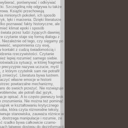
 wybierać, porównywać i odkrywać
żki. Szczególną rolę odgrywa tu także
rowa. Książki przechowują
ia minionych pokoleń, ich sposób
yk, lęki i marzenia. Dzięki literaturze
lko poznawać fakty historyczne, ale
mieć klimat epoki i sposób
świata przez ludzi żyjących dawniej.
że czytanie staje się formą dialogu z
. Niezależnie od tego, czy sięgamy po
owieść, wspomnienia czy esej,
 kontakt z cudzą świadomością i
dzenia rzeczywistości. Czytanie
eż lepiej rozumieć samego siebie.
oświadcza sytuacji, w której fragment
e precyzyjnie nazywa uczucie, myśl
, z którym czytelnik sam nie potrafił
j zmierzyć. Literatura bywa lustrem.
aczyć własne emocje w historii
ostrzec powtarzalne mechanizmy,
ns do swoich przeżyć. Nie rozwiązuje
roblemów, ale potrafi dać język,
 je opisać. A to często pierwszy krok
o zrozumienia. Nie można też pominąć
siążek w kształtowaniu krytycznego
oba, która czyta różnorodne teksty,
równuje stanowiska, zauważa różnice w
, dostrzega manipulacje i rozumie, że
ć rzadko bywa całkowicie czarno-
sach łatwego dostępu do dezinformacji