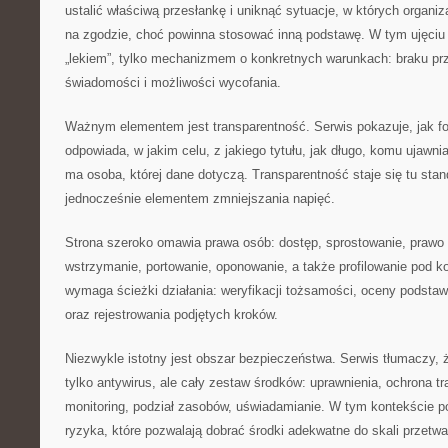
ustalić właściwą przesłankę i uniknąć sytuacje, w których organiz
na zgodzie, choć powinna stosować inną podstawę. W tym ujęciu 
„lekiem”, tylko mechanizmem o konkretnych warunkach: braku pr
świadomości i możliwości wycofania.
Ważnym elementem jest transparentność. Serwis pokazuje, jak fo
odpowiada, w jakim celu, z jakiego tytułu, jak długo, komu ujawni
ma osoba, której dane dotyczą. Transparentność staje się tu sta
jednocześnie elementem zmniejszania napięć.
Strona szeroko omawia prawa osób: dostęp, sprostowanie, prawo
wstrzymanie, portowanie, oponowanie, a także profilowanie pod k
wymaga ścieżki działania: weryfikacji tożsamości, oceny podsta
oraz rejestrowania podjętych kroków.
Niezwykle istotny jest obszar bezpieczeństwa. Serwis tłumaczy, 
tylko antywirus, ale cały zestaw środków: uprawnienia, ochrona t
monitoring, podział zasobów, uświadamianie. W tym kontekście po
ryzyka, które pozwalają dobrać środki adekwatne do skali przetwa