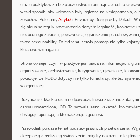
oraz u praktyków za bezpieczeństwo informacji. Jej cel to usprawn
w taki sposób, aby wdrożenia były logiczne na niedopatrzenia, a 
zespołów. Polecamy
Artykuł
i Privacy by Design & by Default. W 
się aktualne reguły przetwarzania danych: legalność, konkretne u
niezbędnego zakresu, poprawność, ograniczenie przechowywania,
także accountability. Dzięki temu serwis pomaga nie tylko kojarz
kluczowe wymagania.
Strona opisuje, czym w praktyce jest praca na informacjach: grom
organizowanie, archiwizowanie, korygowanie, ujawnianie, kasowan
pokazuje, że RODO dotyczy nie tylko formularzy, ale też syste
w organizacji.
Duży nacisk kładzie się na odpowiedzialności związane z danymi: 
osoba upoważniona, IOD. To pozwala jasno wskazać, kto zatwierd
obsługuje operacje, a kto nadzoruje zgodność.
Przewodnik porusza temat podstaw prawnych przetwarzania. Wyja
akceptacją a realizacją świadczenia, między nakazem a legitimate 