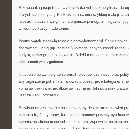
Przewodnik opisuje temat wycieków danych oraz notyfikacji do o
których dane dotyczą. Podkreśla znaczenie szybkiej reakcji, anal
rejestru naruszeń. Dzięki temu organizacje mogą zmniejszać ryz
wnioski po każdym zdarzeniu.
Istotny wątek stanowią relacje z podwykonawcami. Serwis pokazu
dostawcami usług (np. hostingu) wymaga jasnych zasad: rodzaj
audytu, dalszego przekazywania. Dzięki temu administrator zach
udokumentować zgodność.
Na stronie pojawia się także temat rejestrów czynności oraz polit
aby organizacja potrafiła zmapować procesy: jakie kategorie, z jak
komu są ujawniane, jak długo są trzymane. Taki porządek ułatwia
uszczelnianiu procesów.
Serwis tłumaczy również ideę privacy by design oraz ustawień pr
oznacza to, że systemy, formularze i procesy powinny być budow
ograniczać zbieranie danych do minimum, zapewniać bezpieczeńs
najbezpieczniejsze ustawienia. Dzięki temu organizacja nie łata p