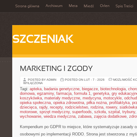
Archiwum
Meta
Orlen
Strona główna
Miedź
Spis Treści
SZCZENIAK
MARKETING I ZGODY
POSTED BY ADMIN
POSTED ON LUT - 7 - 2026
MOŻLIWOŚĆ K
WYŁĄCZONA
Tagi:
apteka
,
badania genetyczne
,
biegacze
,
biotechnologia
,
chor
domowa
,
egzaminy
,
farmacja
,
formuła 1
,
genetyka
,
gry edukacyjn
koszykówka
,
materiały medyczne
,
medycyna
,
motocykle
,
odchud
opieka społeczna
,
opieka zdrowotna
,
piłka nożna
,
profilaktyka
,
pr
dziecięca
,
rajdy
,
recepty
,
rodzicielstwo
,
rodzina
,
rowery
,
siatkówk
motorowe
,
sprzęt medyczny
,
superfoods
,
szkoła
,
szpital
,
trybuny
wychowanie
,
wiedza medyczna
,
zabawa
,
zajęcia dodatkowe
,
zdro
Kompendium po GDPR to miejsce, które systematyzuje zasady o
osobowymi po implementacji RODO. Strona jest stworzona z myśl