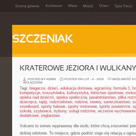
Archiwum
Meta
Orlen
Strona główna
Miedź
Spis Treści
SZCZENIAK
KRATEROWE JEZIORA I WULKAN
POSTED BY ADMIN
POSTED ON LUT - 4 - 2026
MOŻLIWOŚĆ K
WYŁĄCZONA
Tagi:
biegacze
,
dzieci
,
edukacja domowa
,
egzaminy
,
formuła 1
,
h
korepetycje
,
koszykówka
,
kulturystyka
,
lotnictwo sportowe
,
motoc
opieka nad dziećmi
,
opieka społeczna
,
paralotniarstwo
,
piłka noż
dziecięca
,
rajdy
,
rodzicielstwo
,
rodzina
,
rowery
,
saneczkarstwo
,
s
snowboard
,
sporty halowe
,
sporty motorowe
,
sporty powietrzne
,
s
szkoła
,
szybowce
,
trybuny
,
usługi rodzinne
,
wczesne wychowanie
dodatkowe
,
żeglarstwo
Vulcans to serwis wyprawowy dla osób, które chcą zrozumieć potęg
dzikiej odsłonie. To miejsce, gdzie podróż staje się relacją o ogni