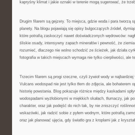
kapryśny klimat i jakie oznaki w terenie mogą sugerować, że trze
Drugim filarem są gejzery. To miejsca, gdzie woda i para tworzą s
planety. Na blogu pojawiają się opisy bulgoczących źródeł, dymią
które potrafią zaskoczyć nawet doświadczonych wędrowców: nagł
śliskie osady, intensywny zapach minerałów i pewność, że ziemi
rozumieć, dlaczego nie wolno schodzić ze ścieżek, jak działa cyr
fotografia w takich miejscach wymaga nie tylko cierpliwości, ale 
Trzecim filarem są progi rzeczne, czyli żywioł wody w najbardziej
Vulcans wodospad nie jest tylko tłem do zdjęcia, ale bohaterem o
historię powstania. Blog pokazuje różnice między kaskadami spły
wodospadami wyżłobionymi w miękkich skałach, tłumaczy, jak por
charakter, oraz jak podejść do nich tak, by nie zniszczyć roślinno
wskazówki, jak radzić sobie z pyłem wodnym, które potrafią zamo
oraz jak planować ujęcia, gdy światło gra z kroplami jak z kryszta