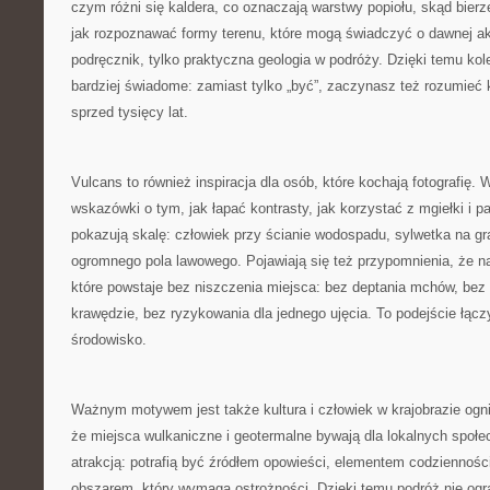
czym różni się kaldera, co oznaczają warstwy popiołu, skąd bierz
jak rozpoznawać formy terenu, które mogą świadczyć o dawnej ak
podręcznik, tylko praktyczna geologia w podróży. Dzięki temu kol
bardziej świadome: zamiast tylko „być”, zaczynasz też rozumieć 
sprzed tysięcy lat.
Vulcans to również inspiracja dla osób, które kochają fotografię. 
wskazówki o tym, jak łapać kontrasty, jak korzystać z mgiełki i p
pokazują skalę: człowiek przy ścianie wodospadu, sylwetka na gra
ogromnego pola lawowego. Pojawiają się też przypomnienia, że naj
które powstaje bez niszczenia miejsca: bez deptania mchów, bez
krawędzie, bez ryzykowania dla jednego ujęcia. To podejście łąc
środowisko.
Ważnym motywem jest także kultura i człowiek w krajobrazie ogni
że miejsca wulkaniczne i geotermalne bywają dla lokalnych społe
atrakcją: potrafią być źródłem opowieści, elementem codziennośc
obszarem, który wymaga ostrożności. Dzięki temu podróż nie ogr