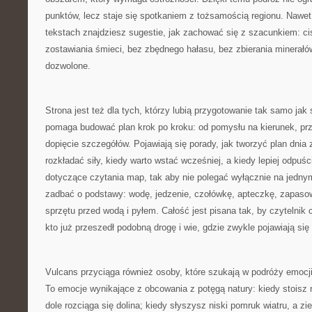
punktów, lecz staje się spotkaniem z tożsamością regionu. Nawet 
tekstach znajdziesz sugestie, jak zachować się z szacunkiem: ci
zostawiania śmieci, bez zbędnego hałasu, bez zbierania minerałów
dozwolone.
Strona jest też dla tych, którzy lubią przygotowanie tak samo ja
pomaga budować plan krok po kroku: od pomysłu na kierunek, prz
dopięcie szczegółów. Pojawiają się porady, jak tworzyć plan dnia
rozkładać siły, kiedy warto wstać wcześniej, a kiedy lepiej odpuś
dotyczące czytania map, tak aby nie polegać wyłącznie na jednym
zadbać o podstawy: wodę, jedzenie, czołówkę, apteczkę, zapaso
sprzętu przed wodą i pyłem. Całość jest pisana tak, by czytelnik
kto już przeszedł podobną drogę i wie, gdzie zwykle pojawiają si
Vulcans przyciąga również osoby, które szukają w podróży emocji, 
To emocje wynikające z obcowania z potęgą natury: kiedy stoisz 
dole rozciąga się dolina; kiedy słyszysz niski pomruk wiatru, a zi