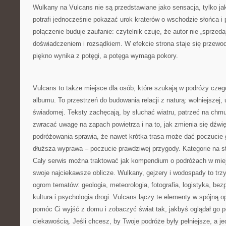
Wulkany na Vulcans nie są przedstawiane jako sensacja, tylko ja
potrafi jednocześnie pokazać urok kraterów o wschodzie słońca i 
połączenie buduje zaufanie: czytelnik czuje, że autor nie „sprzedaje
doświadczeniem i rozsądkiem. W efekcie strona staje się przewo
piękno wynika z potęgi, a potęga wymaga pokory.
Vulcans to także miejsce dla osób, które szukają w podróży czego
albumu. To przestrzeń do budowania relacji z naturą: wolniejszej, 
świadomej. Teksty zachęcają, by słuchać wiatru, patrzeć na chmu
zwracać uwagę na zapach powietrza i na to, jak zmienia się dźwi
podróżowania sprawia, że nawet krótka trasa może dać poczucie
dłuższa wyprawa – poczucie prawdziwej przygody. Kategorie na s
Cały serwis można traktować jak kompendium o podróżach w miej
swoje najciekawsze oblicze. Wulkany, gejzery i wodospady to trzy 
ogrom tematów: geologia, meteorologia, fotografia, logistyka, bez
kultura i psychologia drogi. Vulcans łączy te elementy w spójną o
pomóc Ci wyjść z domu i zobaczyć świat tak, jakbyś oglądał go p
ciekawością. Jeśli chcesz, by Twoje podróże były pełniejsze, a j