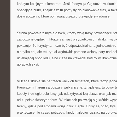
każdym kolejnym kilometrem. Jeśli fascynują Cię stożki wulkanic
spadające nurty, znajdziesz tu pomysły do planowania tras, a tak
doświadczenia, które pomagają przeżyć przygodę świadomie.
Strona powstała z myślą o tych, którzy wolą trasy prowadzące prz
zatłoczone deptaki, i którzy zamiast przypadkowych atrakcji wybi
pokazuje, że turystyka może być odpowiedzialna, a jednocześnie p
nie tylko cel, ale też rytuał wędrówki: poranne welony pary nad do
uciekającej spod lodu, albo cisza na krawędzi kotliny wulkanicznej
gorących skał.
Vulcans skupia się na trzech wielkich tematach, które łączy jedna
Pierwszym filarem są obszary wulkaniczne. Znajdziesz tu opisy teg
kopuły i rozległe pola lawy, jak odczytywać krajobraz, oraz jak roz
od zupełnie świeżych form. W relacjach pojawiają się krótkie wy
tereny, gdzie pod stopami wciąż czuć ciepło. Opisy są po to, by
praktycznie: ile czasu potrzeba, kiedy najlepiej ruszać, na co uw