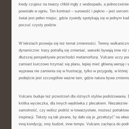
kiedy czujesz na twarzy chłód mgły z wodospadu, a jednocześnie
powstałe w ogniu. Ten kontrast – surowość i piękno – jest sercem
świat jest pełen miejsc, gdzie żywioły spotykają się w jednym ka
poczuć czysty podziw.
W tekstach przewija się też temat zmienności. Tereny wulkaniczn
dynamiczne: trasy potrafią się zmieniać, warunki bywają inne niż 
dłuższej perspektywie przechodzi metamorfozę. Vulcans uczy pod
zamiast kurczowo trzymać się planu, lepiej mieć główną wersję i 
wyprawa nie zamienia się w frustrację, tylko w przygodę, w której 
podejście jest szczególnie ważne tam, gdzie natura bywa zmienn
Vulcans buduje też przestrzeń dla różnych stylów podróżowania. D
krótka wycieczka, dla innych wędrówka z plecakiem. Niezależnie o
samotność, czy wolisz podróż w towarzystwie, możesz potraktow
inspiracji. Teksty są tak pisane, by dało się je „przełożyć” na wła
inną kondycję, inny budżet, inne tempo. Vulcans zachęca do pod