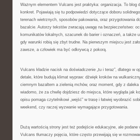
Ważnym elementem Vulcans jest praktyka: organizacja. To blog d
konkret. Pojawiają się tu podpowiedzi dotyczące doboru solidnego
terenach wietrznych, sposobów pakowania, oraz przygotowania d
bazalcie. Autorzy tekstów zwracają uwagę na bezpieczeństwo: oc
komunikatów lokalnych, szacunek do barier i oznaczeń, a także 
gdy warunki robią się zbyt trudne. Na pierwszym miejscu jest zał
zawsze, a człowiek ma być odkrywcą z pokorą.
Vulcans kładzie nacisk na doświadczenie „tu i teraz”, dlatego w o
detale, które budują klimat wypraw: dźwięk kroków na wulkaniczn
ciemnym bazaltem a zielenią mchów, oraz moment, gdy z daleka w
wiadomo, że za chwilę dojdziesz do miejsca, które wygląda jak k
opisu pomaga czytelnikowi „wejść” w trasę i łatwiej wyobrazić so
weekend, czy raczej wyzwanie wymagające przygotowania.
Dużą wartością strony jest też podejście edukacyjne, ale podane
Vulcans tłumaczy pojęcia, które często przewijają się w rozmowa