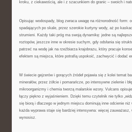
kroku, z ciekawością, ale i z szacunkiem do granic – swoich i nat
Opisując wodospady, blog zwraca uwagę na różnorodność form: od
spadających po skale, przez szerokie kurtyny wody, aż po kaskady
strumieni. Każdy taki próg ma swoją dynamikę: jedne są najlepsz
roztopów, jeszcze inne w okresie suchym, gdy odsłania się struk
patrzeć na wodę jak na rzeźbiarza krajobrazu, który pracuje konsek
efektem są miejsca, które potrafią uspokoić, zachwycić i dodać e
W świecie gejzerów i gorących źródeł pojawia się z kolei temat bar
minerałów, przez żółcie i pomarańcze, po intensywne zielenie i błę
mikroorganizmy i chemia tworzą malarskie wzory. Vulcans opisuje
łączy piękno z wyjaśnieniem. Dzięki temu czytelnik nie tylko „widz
się biorą i dlaczego w jednym miejscu dominują inne odcienie niż
każda wyprawa staje się bardziej intensywna: więcej zauważasz, 
wynosisz.