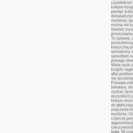
czytelnikom
kolejne ksią
pamięć kultu
doświadczen
myślenia, jęz
można nie ty
również rozu
przeżywania 
To sprawia, 
przeszłością
klasyczną p
wchodzimy w
sposobem wi
pomaga równi
Wiele osób d
książki nagl
albo problem
się wcześnie
Pozwala zob
bohatera, d
zyskać dysta
wszystkich p
którym można
do głębszeg
znaczenia k
myślenia. Os
częściej po
argumentacji
rzeczywistoś
biała. W cza