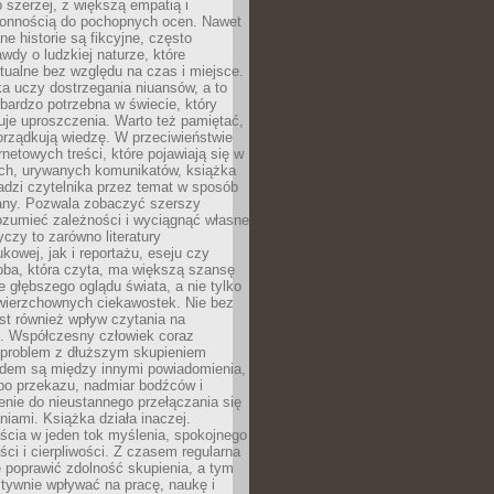
 szerzej, z większą empatią i
łonnością do pochopnych ocen. Nawet
ne historie są fikcyjne, często
awdy o ludzkiej naturze, które
tualne bez względu na czas i miejsce.
a uczy dostrzegania niuansów, a to
bardzo potrzebna w świecie, który
je uproszczenia. Warto też pamiętać,
orządkują wiedzę. W przeciwieństwie
rnetowych treści, które pojawiają się w
ich, urywanych komunikatów, książka
adzi czytelnika przez temat w sposób
ny. Pozwala zobaczyć szerszy
ozumieć zależności i wyciągnąć własne
yczy to zarówno literatury
kowej, jak i reportażu, eseju czy
soba, która czyta, ma większą szansę
 głębszego oglądu świata, a nie tylko
owierzchownych ciekawostek. Nie bez
st również wpływ czytania na
ę. Współczesny człowiek coraz
 problem z dłuższym skupieniem
dem są między innymi powiadomienia,
po przekazu, nadmiar bodźców i
nie do nieustannego przełączania się
iami. Książka działa inaczej.
cia w jeden tok myślenia, spokojnego
eści i cierpliwości. Z czasem regularna
 poprawić zdolność skupienia, a tym
ywnie wpływać na pracę, naukę i