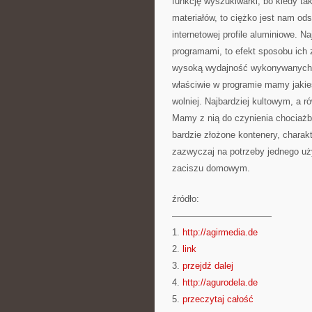
funkcję wyszukiwarki, bo kiedy ta
materiałów, to ciężko jest nam od
internetowej profile aluminiowe. N
programami, to efekt sposobu ic
wysoką wydajność wykonywanych n
właściwie w programie mamy jakieś
wolniej. Najbardziej kultowym, a r
Mamy z nią do czynienia chociażby
bardzie złożone kontenery, chara
zazwyczaj na potrzeby jednego uż
zaciszu domowym.
źródło:
———————————
1.
http://agirmedia.de
2.
link
3.
przejdź dalej
4.
http://agurodela.de
5.
przeczytaj całość