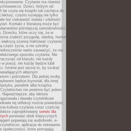
unkcjonowanie. Czytanie ma również
ychowawcze. Dzieci, którym od
 lat czyta się książki lub zachęca do
lektury, często rozwijają nie tylko
ale też ciekawość świata i zdolność
tań. Kontakt z literaturą może być
ndamentów późniejszej samodzielności
j. Dziecko, które uczy się, że w
ożna znaleźć przygodę, wiedzę, humor
a większą szansę traktować czytanie
ną część życia, a nie szkolny
Jednocześnie warto zauważyć, że nie
właściwego sposobu czytania. Nie
zaczynać od klasyki, nie każdy
 w poezji, nie każdy będzie lubił
ktu. Istotne jest raczej to, by szukać
owiadających własnym
niom i potrzebom. Dla jednej osoby
yborem będzie kryminał, dla innej
ntastyka, poradnik albo książka
 Czytelnictwo nie powinno być polem
 Najważniejsze, aby lektura
ngażowała i dawała czytelnikowi
ołowie tej refleksji można powiedzieć,
na kultura czytania coraz częściej
dobrze zaprojektowany
serwis dla
nych
ponieważ obok klasycznych
sięgarń pojawiają się audiobooki, e-
 czytelnicze, aplikacje do notowania
łe społeczności, które pomagają