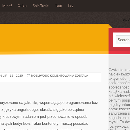
Orlen
Tagi
Tagi
Miedź
Spis Treści
SUB
Czytanie ksi
najciekawszy
KONTENERY
LIP - 12 - 2025
MOŻLIWOŚĆ KOMENTOWANIA
ZOSTAŁA
aktywności, 
codzienności
społeczności
książka nada
niż większo
pełnym pośpi
goryzowane są jako liki, wspomagające programowanie baz
między infor
coraz rzadsz
z języka angielskiego, określa się jako porządnie
zanurzenia si
ej kluczowym zadaniem jest przechowanie w sposób
zagadnieniu 
myśli. To do
maitych budynków. Takie kontenery, muszą posiadać
rozrywkową, 