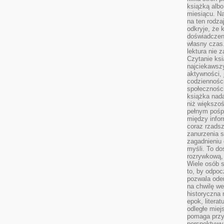
książką albo
miesiącu. Na
na ten rodza
odkryje, że 
doświadczen
własny czas.
lektura nie z
Czytanie ksi
najciekawszy
aktywności, 
codzienności
społeczności
książka nada
niż większo
pełnym pośpi
między infor
coraz rzadsz
zanurzenia si
zagadnieniu 
myśli. To do
rozrywkową, 
Wiele osób s
to, by odpoc
pozwala oder
na chwilę we
historyczna
epok, litera
odległe miej
pomaga przy
perspektywy.