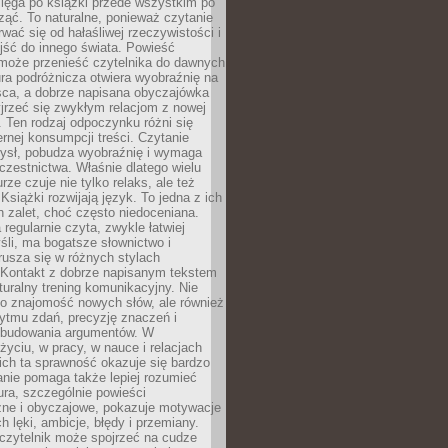
ięga po książki przede wszystkim po
ząć. To naturalne, ponieważ czytanie
wać się od hałaśliwej rzeczywistości i
jść do innego świata. Powieść
 może przenieść czytelnika do dawnych
tura podróżnicza otwiera wyobraźnię na
sca, a dobrze napisana obyczajówka
jrzeć się zwykłym relacjom z nowej
 Ten rodzaj odpoczynku różni się
ernej konsumpcji treści. Czytanie
ysł, pobudza wyobraźnię i wymaga
zestnictwa. Właśnie dlatego wielu
urze czuje nie tylko relaks, ale też
Książki rozwijają język. To jedna z ich
 zalet, choć często niedoceniana.
 regularnie czyta, zwykle łatwiej
śli, ma bogatsze słownictwo i
rusza się w różnych stylach
 Kontakt z dobrze napisanym tekstem
aturalny trening komunikacyjny. Nie
 o znajomość nowych słów, ale również
ytmu zdań, precyzję znaczeń i
 budowania argumentów. W
yciu, w pracy, w nauce i relacjach
ich ta sprawność okazuje się bardzo
nie pomaga także lepiej rozumieć
tura, szczególnie powieści
zne i obyczajowe, pokazuje motywacje
h lęki, ambicje, błędy i przemiany.
czytelnik może spojrzeć na cudze