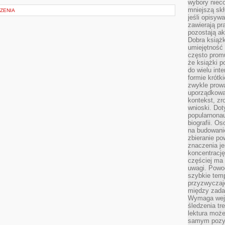
wybory nieco
mniejszą sk
ZENIA
jeśli opisywa
zawierają pr
pozostają ak
Dobra książk
umiejętność 
często promu
że książki p
do wielu inte
formie krótk
zwykle prow
uporządkowa
kontekst, zr
wnioski. Dot
popularnonau
biografii. O
na budowanie
zbieranie p
znaczenia je
koncentracj
częściej ma
uwagi. Powo
szybkie tem
przyzwyczaje
między zadan
Wymaga wejś
śledzenia tr
lektura może
samym pozyt