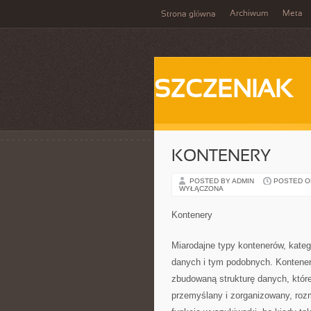
Archiwum
Meta
Strona główna
SZCZENIAK
KONTENERY
POSTED BY ADMIN
POSTED ON 
WYŁĄCZONA
Kontenery
Miarodajne typy kontenerów, kate
danych i tym podobnych. Kontener 
zbudowaną strukturę danych, któr
przemyślany i zorganizowany, roz