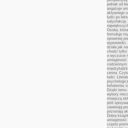
jednak od bi
angażuje um
aktywnego uc
ludzi po lekt
satysfakcję. 
największych
Osoba, która
formułuje my
sprawniej po
wypowiedzi.
działa jak n
chodzi tylko
o wyczucie r
umiejętność
codziennym ż
międzyludzk
cenna. Czyta
ludzi. Litera
psychologic
bohaterów, ic
Dzięki temu 
wybory nieco
mniejszą sk
jeśli opisywa
zawierają pr
pozostają ak
Dobra książk
umiejętność 
często promu