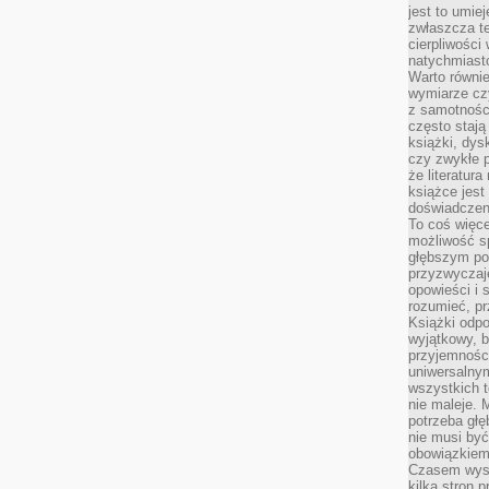
jest to umie
zwłaszcza t
cierpliwości
natychmiasto
Warto równi
wymiarze czy
z samotności
często stają
książki, dys
czy zwykłe 
że literatu
książce jest
doświadczen
To coś więce
możliwość s
głębszym poz
przyzwyczaje
opowieści i 
rozumieć, p
Książki odpo
wyjątkowy, b
przyjemnośc
uniwersalny
wszystkich 
nie maleje. 
potrzeba głę
nie musi być
obowiązkiem
Czasem wyst
kilka stron 