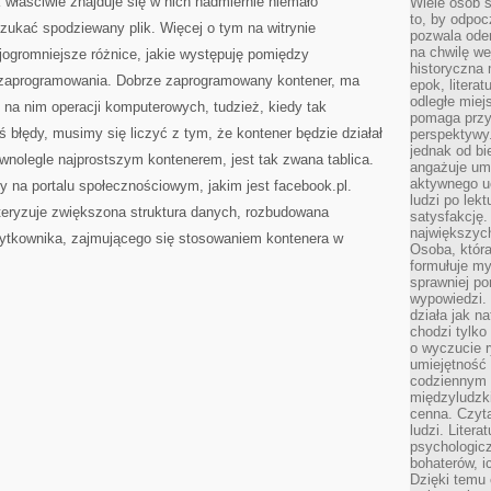
k właściwie znajduje się w nich nadmiernie niemało
Wiele osób s
to, by odpoc
szukać spodziewany plik. Więcej o tym na witrynie
pozwala oder
na chwilę we
ajogromniejsze różnice, jakie występuję pomiędzy
historyczna
h zaprogramowania. Dobrze zaprogramowany kontener, ma
epok, litera
odległe miej
a nim operacji komputerowych, tudzież, kiedy tak
pomaga przy
 błędy, musimy się liczyć z tym, że kontener będzie działał
perspektywy.
jednak od bi
ównolegle najprostszym kontenerem, jest tak zwana tablica.
angażuje um
aktywnego uc
 na portalu społecznościowym, jakim jest facebook.pl.
ludzi po lekt
kteryzuje zwiększona struktura danych, rozbudowana
satysfakcję. 
największych
ytkownika, zajmującego się stosowaniem kontenera w
Osoba, która
formułuje my
sprawniej po
wypowiedzi.
działa jak n
chodzi tylko
o wyczucie r
umiejętność
codziennym ż
międzyludzk
cenna. Czyta
ludzi. Litera
psychologic
bohaterów, ic
Dzięki temu 