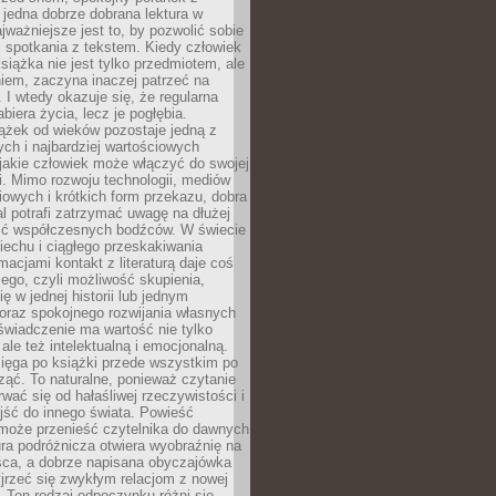
 jedna dobrze dobrana lektura w
jważniejsze jest to, by pozwolić sobie
j spotkania z tekstem. Kiedy człowiek
książka nie jest tylko przedmiotem, ale
iem, zaczyna inaczej patrzeć na
 I wtedy okazuje się, że regularna
abiera życia, lecz je pogłębia.
ążek od wieków pozostaje jedną z
ch i najbardziej wartościowych
jakie człowiek może włączyć do swojej
. Mimo rozwoju technologii, mediów
owych i krótkich form przekazu, dobra
l potrafi zatrzymać uwagę na dłużej
ść współczesnych bodźców. W świecie
echu i ciągłego przeskakiwania
macjami kontakt z literaturą daje coś
ego, czyli możliwość skupienia,
ę w jednej historii lub jednym
oraz spokojnego rozwijania własnych
świadczenie ma wartość nie tylko
ale też intelektualną i emocjonalną.
ięga po książki przede wszystkim po
ząć. To naturalne, ponieważ czytanie
wać się od hałaśliwej rzeczywistości i
jść do innego świata. Powieść
 może przenieść czytelnika do dawnych
tura podróżnicza otwiera wyobraźnię na
sca, a dobrze napisana obyczajówka
jrzeć się zwykłym relacjom z nowej
 Ten rodzaj odpoczynku różni się