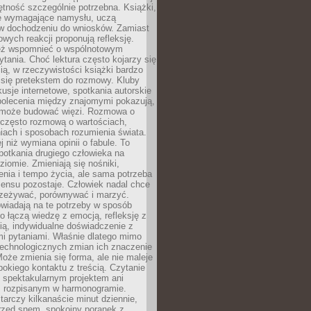
jętność szczególnie potrzebna. Książki,
e wymagające namysłu, uczą
 w dochodzeniu do wniosków. Zamiast
wych reakcji proponują refleksję.
eż wspomnieć o wspólnotowym
tania. Choć lektura często kojarzy się
ą, w rzeczywistości książki bardzo
 się pretekstem do rozmowy. Kluby
kusje internetowe, spotkania autorskie
polecenia między znajomymi pokazują,
ra może budować więzi. Rozmowa o
 często rozmową o wartościach,
iach i sposobach rozumienia świata.
j niż wymiana opinii o fabule. To
potkania drugiego człowieka na
iomie. Zmieniają się nośniki,
nia i tempo życia, ale sama potrzeba
sensu pozostaje. Człowiek nadal chce
rzeżywać, porównywać i marzyć.
wiadają na te potrzeby w sposób
o łączą wiedzę z emocją, refleksję z
ią, indywidualne doświadczenie z
mi pytaniami. Właśnie dlatego mimo
technologicznych zmian ich znaczenie
Może zmienia się forma, ale nie maleje
bokiego kontaktu z treścią. Czytanie
 spektakularnym projektem ani
 rozpisanym w harmonogramie.
arczy kilkanaście minut dziennie,
przed snem, spokojny poranek z