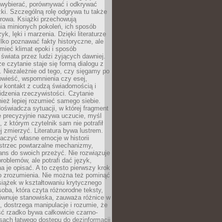
 wybierać, porównywać i odkrywać
żki. Szczególną rolę odgrywa tu także
rowa. Książki przechowują
ia minionych pokoleń, ich sposób
yk, lęki i marzenia. Dzięki literaturze
lko poznawać fakty historyczne, ale
mieć klimat epoki i sposób
świata przez ludzi żyjących dawniej.
że czytanie staje się formą dialogu z
. Niezależnie od tego, czy sięgamy po
owieść, wspomnienia czy esej,
 kontakt z cudzą świadomością i
dzenia rzeczywistości. Czytanie
eż lepiej rozumieć samego siebie.
oświadcza sytuacji, w której fragment
e precyzyjnie nazywa uczucie, myśl
, z którym czytelnik sam nie potrafił
j zmierzyć. Literatura bywa lustrem.
aczyć własne emocje w historii
ostrzec powtarzalne mechanizmy,
ns do swoich przeżyć. Nie rozwiązuje
roblemów, ale potrafi dać język,
 je opisać. A to często pierwszy krok
o zrozumienia. Nie można też pominąć
siążek w kształtowaniu krytycznego
oba, która czyta różnorodne teksty,
równuje stanowiska, zauważa różnice w
, dostrzega manipulacje i rozumie, że
ć rzadko bywa całkowicie czarno-
sach łatwego dostępu do dezinformacji