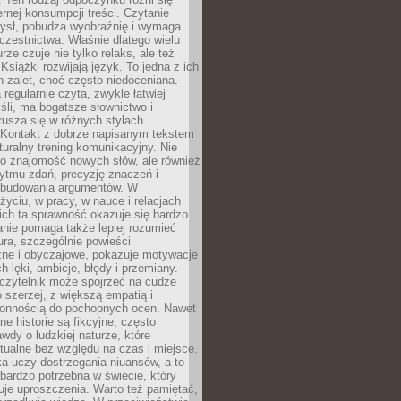
ernej konsumpcji treści. Czytanie
ysł, pobudza wyobraźnię i wymaga
zestnictwa. Właśnie dlatego wielu
urze czuje nie tylko relaks, ale też
Książki rozwijają język. To jedna z ich
 zalet, choć często niedoceniana.
 regularnie czyta, zwykle łatwiej
śli, ma bogatsze słownictwo i
rusza się w różnych stylach
 Kontakt z dobrze napisanym tekstem
aturalny trening komunikacyjny. Nie
 o znajomość nowych słów, ale również
ytmu zdań, precyzję znaczeń i
 budowania argumentów. W
yciu, w pracy, w nauce i relacjach
ich ta sprawność okazuje się bardzo
nie pomaga także lepiej rozumieć
tura, szczególnie powieści
zne i obyczajowe, pokazuje motywacje
h lęki, ambicje, błędy i przemiany.
czytelnik może spojrzeć na cudze
 szerzej, z większą empatią i
łonnością do pochopnych ocen. Nawet
ne historie są fikcyjne, często
awdy o ludzkiej naturze, które
tualne bez względu na czas i miejsce.
a uczy dostrzegania niuansów, a to
bardzo potrzebna w świecie, który
je uproszczenia. Warto też pamiętać,