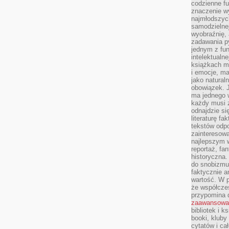
codzienne f
znaczenie w
najmłodszych
samodzielnej 
wyobraźnię, 
zadawania py
jednym z fu
intelektualne
książkach m
i emocje, m
jako natural
obowiązek. 
ma jednego 
każdy musi 
odnajdzie się
literaturę fa
tekstów odp
zainteresowa
najlepszym w
reportaż, fa
historyczna.
do snobizmu.
faktycznie a
wartość. W p
że współczes
przypomina 
zaawansowa
bibliotek i k
booki, kluby
cytatów i ca