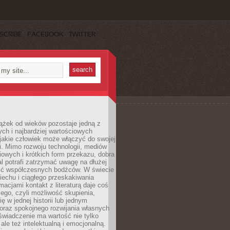
SCRIBE
FACEBOOK
TWITTER
ążek od wieków pozostaje jedną z
ch i najbardziej wartościowych
jakie człowiek może włączyć do swojej
. Mimo rozwoju technologii, mediów
owych i krótkich form przekazu, dobra
l potrafi zatrzymać uwagę na dłużej
ść współczesnych bodźców. W świecie
echu i ciągłego przeskakiwania
macjami kontakt z literaturą daje coś
ego, czyli możliwość skupienia,
ę w jednej historii lub jednym
oraz spokojnego rozwijania własnych
świadczenie ma wartość nie tylko
ale też intelektualną i emocjonalną.