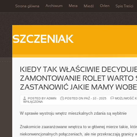
Archiwum
Meta
Orlen
Strona główna
Miedź
Spis Treści
SZCZENIAK
KIEDY TAK WŁAŚCIWIE DECYDUJ
ZAMONTOWANIE ROLET WARTO 
ZASTANOWIĆ JAKIE MAMY WOB
POSTED BY ADMIN
POSTED ON PAŹ - 10 - 2025
MOŻLIWOŚĆ 
WYŁĄCZONA
W sprawie wystroju wnętrz mieszkalnych zdania są wybitnie
Znakomicie zaaranżowane wnętrza to w głównej mierze takie, któr
niekonwencjonalnych połączeniach, ale nie przekraczają granicy