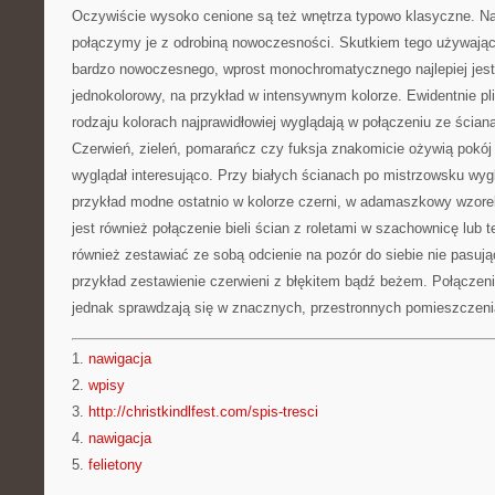
Oczywiście wysoko cenione są też wnętrza typowo klasyczne. Najp
połączymy je z odrobiną nowoczesności. Skutkiem tego używając r
bardzo nowoczesnego, wprost monochromatycznego najlepiej jest
jednokolorowy, na przykład w intensywnym kolorze. Ewidentnie pli
rodzaju kolorach najprawidłowiej wyglądają w połączeniu ze ścia
Czerwień, zieleń, pomarańcz czy fuksja znakomicie ożywią pokój 
wyglądał interesująco. Przy białych ścianach po mistrzowsku wygl
przykład modne ostatnio w kolorze czerni, w adamaszkowy wzo
jest również połączenie bieli ścian z roletami w szachownicę lub
również zestawiać ze sobą odcienie na pozór do siebie nie pasuj
przykład zestawienie czerwieni z błękitem bądź beżem. Połączen
jednak sprawdzają się w znacznych, przestronnych pomieszczeni
1.
nawigacja
2.
wpisy
3.
http://christkindlfest.com/spis-tresci
4.
nawigacja
5.
felietony