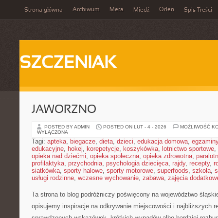
Archiwum
Meta
Orlen
Strona główna
Miedź
Spis Treści
SZCZENIAK
JAWORZNO
POSTED BY ADMIN
POSTED ON LUT - 4 - 2026
MOŻLIWOŚĆ K
WYŁĄCZONA
Tagi:
apteka
,
biegacze
,
dieta
,
dzieci
,
edukacja domowa
,
egzamin
edukacyjne
,
hokej
,
korepetycje
,
koszykówka
,
lotnictwo sportowe
,
opieka nad dziećmi
,
opieka społeczna
,
opieka zdrowotna
,
paralot
profilaktyka
,
przychodnia
,
psychologia dziecięca
,
rajdy
,
recepty
,
r
siatkówka
,
sporty halowe
,
sporty motorowe
,
superfoods
,
szkoła
,
s
usługi rodzinne
,
wczesne wychowanie
,
zabawa
,
zajęcia dodatkow
Ta strona to blog podróżniczy poświęcony na województwo śląski
opisujemy inspiracje na odkrywanie miejscowości i najbliższych r
sprawdzonych wskazówek, krótkich wypadów albo bardziej rozbu