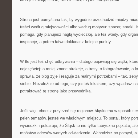
Strona jest pomyślana tak, by wygodnie przechodzić między mia
treści według miejscowości albo według motywu: spacer, smaki, ind
pomaga, gdy planujesz nagłą wycieczkę, ale też wtedy, gdy organi
inspirację, a potem łatwo dokładasz kolejne punkty.
W tle jest też chęć odkrywania – dlatego pojawiają się wątki, któr
najczęściej: o mniej znane atrakcje, o trasy, o fotografowanie, o l
sprawia, że blog żyje i reaguje za realnymi potrzebami – tak, żeby
siebie. Niezależnie od tego, czy jesteś lokalsem, czy wpadasz 
potraktować tę stronę jako przewodnika.
Jeśli więc chcesz przyjrzeć się regionowi śląskiemu w sposób s
pełen tematów, jesteś we właściwym miejscu. To portal, który po
wycieczki i pokazuje, że Śląsk to nie tylko fabryczne pejzaże, ale 
mnóstwo adresów wartych odwiedzenia. Wchodzisz po pomysł, a w