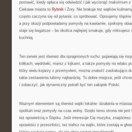
postawić, kiedy opłaca się odwiedzić i jak wycisnąć maksimum z 
Ciekawe miasta to
Rybnik
i Żory. Nie brakuje też wątków kulinar
często zaczyna się od pytania: co spróbować. Opisujemy śląskie 
a przy okazji podpowiadamy pomysły na kawiarnie, spokojny obia
staje się bogatsze – bo okolica najlepiej smakuje, gdy miksujesz 
kuchnią.
Ten serwis jest również dla spragnionych ruchu: pojawiają się ins
kółkach, wędrówki, marsz z kijkami, a także pomysły na relaks prz
który wielu kojarzy z przemysłem, można znaleźć zaskakująco du
takie zestawienia lubimy najbardziej. To dobre miejsce, jeśli chce
i zobaczyć, jak dynamiczny potrafi być ten zakątek Polski.
Ważnym elementem są również wątki lokalne: działania w miasta
spotkań oraz pomysły na czas wolny. Dzięki temu strona nie jest 
też opowieścią o Śląsku. Jeśli interesuje Cię muzyka, znajdziesz tu
opowieści z przeszłości, też trafisz na wątki, które zostają w gło
którzy szukają sensu, ale nie chcą czytać encyklopedii.