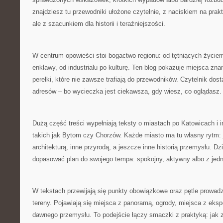
znajdziesz tu przewodniki ułożone czytelnie, z naciskiem na prak
ale z szacunkiem dla historii i teraźniejszości.
W centrum opowieści stoi bogactwo regionu: od tętniących życiem
enklawy, od industrialu po kulturę. Ten blog pokazuje miejsca zna
perełki, które nie zawsze trafiają do przewodników. Czytelnik dostaj
adresów – bo wycieczka jest ciekawsza, gdy wiesz, co oglądasz.
Dużą część treści wypełniają teksty o miastach po Katowicach i 
takich jak Bytom czy Chorzów. Każde miasto ma tu własny rytm: 
architekturą, inne przyrodą, a jeszcze inne historią przemysłu. D
dopasować plan do swojego tempa: spokojny, aktywny albo z j
W tekstach przewijają się punkty obowiązkowe oraz pętle prowadz
tereny. Pojawiają się miejsca z panoramą, ogrody, miejsca z eksp
dawnego przemysłu. To podejście łączy smaczki z praktyką: jak 