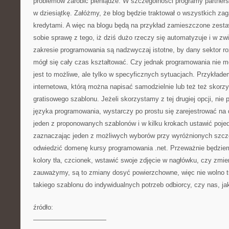
problemów zarobić pieniądze. W szczególności programy partner
w dziesiątkę. Załóżmy, że blog będzie traktował o wszystkich za
kredytami. A więc na blogu będą na przykład zamieszczone zest
sobie sprawę z tego, iż dziś dużo rzeczy się automatyzuje i w zw
zakresie programowania są nadzwyczaj istotne, by dany sektor r
mógł się cały czas kształtować. Czy jednak programowania nie 
jest to możliwe, ale tylko w specyficznych sytuacjach. Przykład
internetowa, którą można napisać samodzielnie lub też też skorz
gratisowego szablonu. Jeżeli skorzystamy z tej drugiej opcji, ni
języka programowania, wystarczy po prostu się zarejestrować na
jeden z proponowanych szablonów i w kilku krokach ustawić poj
zaznaczając jeden z możliwych wyborów przy wyróżnionych szcze
odwiedzić domenę kursy programowania .net. Przeważnie będziem
kolory tła, czcionek, wstawić swoje zdjęcie w nagłówku, czy zmie
zauważymy, są to zmiany dosyć powierzchowne, więc nie wolno 
takiego szablonu do indywidualnych potrzeb odbiorcy, czy nas, j
źródło:
———————————