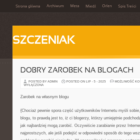
Archiwum
Meta
Orlen
Strona główna
Miedź
Spis Treści
SZCZENIAK
DOBRY ZAROBEK NA BLOGACH
POSTED BY ADMIN
POSTED ON LIP - 5 - 2025
MOŻLIWOŚĆ K
WYŁĄCZONA
Zarobek na własnym blogu
{Chociaż pewnie spora część użytkowników Internetu myśli sobie,
blogu, to prawdą jest to, iż ci blogerzy, którzy umiejętnie podchod
jak najbardziej mogą zarobić. Oczywiście zarabianie przez Interne
najprostszych, ale jeśli podejść w odpowiedni sposób do tego ws