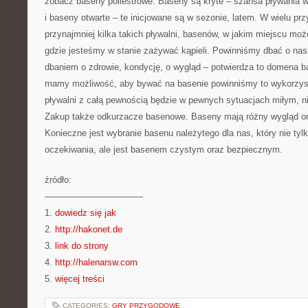
zobacz baseny poliestrowe. Baseny są kryte – szansa pływania w n
i baseny otwarte – te inicjowane są w sezonie, latem. W wielu pr
przynajmniej kilka takich pływalni, basenów, w jakim miejscu m
gdzie jesteśmy w stanie zażywać kąpieli. Powinniśmy dbać o nasz
dbaniem o zdrowie, kondycję, o wygląd – potwierdza to domena ba
mamy możliwość, aby bywać na basenie powinniśmy to wykorzy
pływalni z całą pewnością będzie w pewnych sytuacjach miłym, ni
Zakup także odkurzacze basenowe. Baseny mają różny wygląd or
Konieczne jest wybranie basenu należytego dla nas, który nie tyl
oczekiwania, ale jest basenem czystym oraz bezpiecznym.
źródło:
———————————
1.
dowiedz się jak
2.
http://hakonet.de
3.
link do strony
4.
http://halenarsw.com
5.
więcej treści
CATEGORIES:
GRY PRZYGODOWE