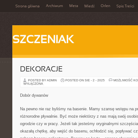
Archiwum
Meta
Orlen
Strona główna
Miedź
Spis Treści
SZCZENIAK
DEKORACJE
POSTED BY ADMIN
POSTED ON SIE - 2 - 2025
MOŻLIWOŚĆ K
WYŁĄCZONA
Dobór dywanów
Na pewno nie raz byliśmy na basenie. Mamy szansę wstępu na p
różnorodne pływalnie. Być może niektórzy z nas mają swój osobi
ogrodzie czy w pracy. Jeżeli tak jesteśmy oryginalnymi szczęś
okazałą chętkę, aby wejść do basenu, ochłodzić się, popływać cz