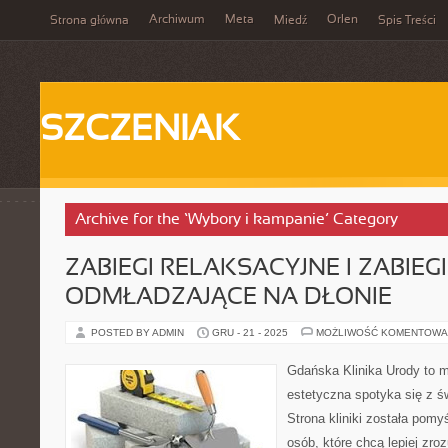
Archiwum
Meta
Orlen
Strona główna
Miedź
Spis Treści
SZCZENIAK
Archive for the ‘Wybory i kampanie’ Category
ZABIEGI RELAKSACYJNE I ZABIEGI
ODMŁADZAJĄCE NA DŁONIE
POSTED BY ADMIN
GRU - 21 - 2025
MOŻLIWOŚĆ KOMENTOWA
Gdańska Klinika Urody to 
estetyczna spotyka się z ś
Strona kliniki została pom
osób, które chcą lepiej zro