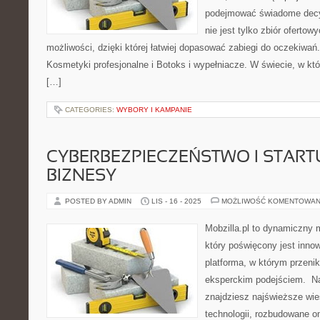
podejmować świadome decyz
nie jest tylko zbiór oferto
możliwości, dzięki której łatwiej dopasować zabiegi do oczekiwań.
Kosmetyki profesjonalne i Botoks i wypełniacze. W świecie, w kt
[…]
CATEGORIES:
WYBORY I KAMPANIE
CYBERBEZPIECZEŃSTWO I START
BIZNESY
POSTED BY ADMIN
LIS - 16 - 2025
MOŻLIWOŚĆ KOMENTOWAN
Mobzilla.pl to dynamiczny 
który poświęcony jest innow
platforma, w którym przenik
eksperckim podejściem. Na 
znajdziesz najświeższe wi
technologii, rozbudowane om