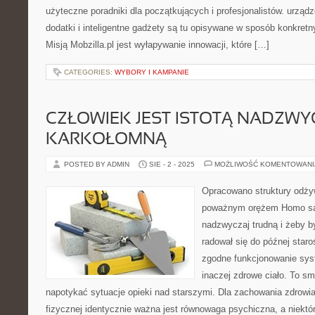
użyteczne poradniki dla początkujących i profesjonalistów. urządz
dodatki i inteligentne gadżety są tu opisywane w sposób konkretn
Misją Mobzilla.pl jest wyłapywanie innowacji, które […]
CATEGORIES:
WYBORY I KAMPANIE
CZŁOWIEK JEST ISTOTĄ NADZWY
KARKOŁOMNĄ
POSTED BY ADMIN
SIE - 2 - 2025
MOŻLIWOŚĆ KOMENTOWAN
Opracowano struktury odżyw
poważnym orężem Homo sapi
nadzwyczaj trudną i żeby b
radował się do późnej staro
zgodne funkcjonowanie sys
inaczej zdrowe ciało. To s
napotykać sytuacje opieki nad starszymi. Dla zachowania zdrowia
fizycznej identycznie ważna jest równowaga psychiczna, a niektó