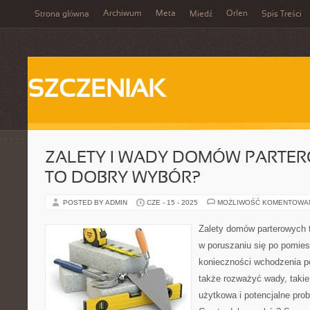
Archiwum
Meta
Orlen
Strona główna
Miedź
Spis Treści
SZCZENIAK
ZALETY I WADY DOMÓW PARTER
TO DOBRY WYBÓR?
POSTED BY ADMIN
CZE - 15 - 2025
MOŻLIWOŚĆ KOMENTOWA
Zalety domów parterowych 
w poruszaniu się po pomies
konieczności wchodzenia p
także rozważyć wady, takie
użytkowa i potencjalne pr