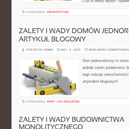
Czy to dobry wybór? Spra
CATEGORIES:
ARCHITEKTURA
ZALETY I WADY DOMÓW JEDNOR
ARTYKUŁ BLOGOWY
POSTED BY ADMIN
MAJ - 8 - 2025
MOŻLIWOŚĆ KOMENTOWAN
Dom jednorodzinny to marze
jednak zanim podejmiesz de
tego rodzaju nieruchomości
artykułem blogowym!
CATEGORIES:
RUNY I ICH ZNACZENIE
ZALETY I WADY BUDOWNICTWA
MONOLITYCZNEGO