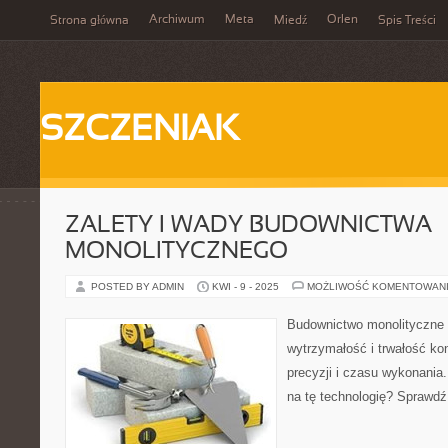
Archiwum
Meta
Orlen
Strona główna
Miedź
Spis Treści
SZCZENIAK
ZALETY I WADY BUDOWNICTWA
MONOLITYCZNEGO
POSTED BY ADMIN
KWI - 9 - 2025
MOŻLIWOŚĆ KOMENTOWAN
Budownictwo monolityczne m
wytrzymałość i trwałość ko
precyzji i czasu wykonania
na tę technologię? Sprawdź