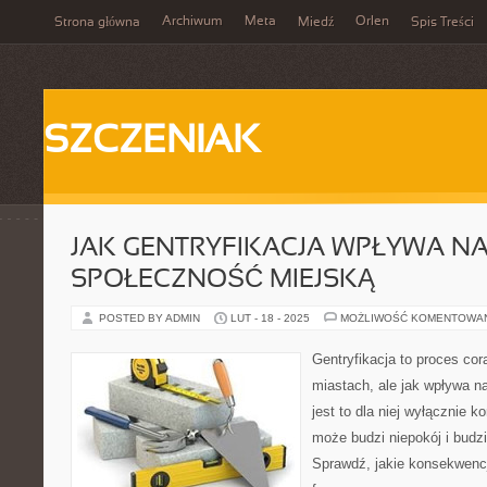
Archiwum
Meta
Orlen
Strona główna
Miedź
Spis Treści
SZCZENIAK
JAK GENTRYFIKACJA WPŁYWA N
SPOŁECZNOŚĆ MIEJSKĄ
POSTED BY ADMIN
LUT - 18 - 2025
MOŻLIWOŚĆ KOMENTOWA
Gentryfikacja to proces co
miastach, ale jak wpływa n
jest to dla niej wyłącznie k
może budzi niepokój i budz
Sprawdź, jakie konsekwencj