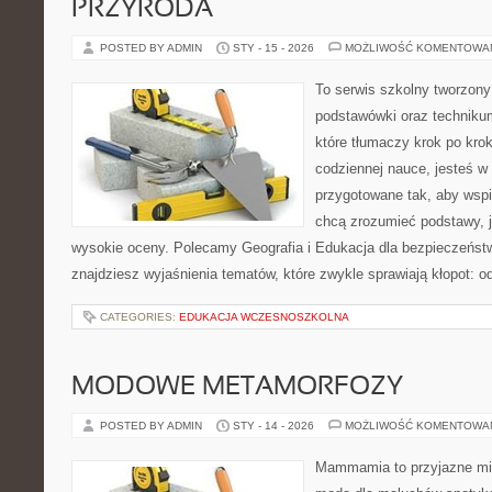
PRZYRODA
POSTED BY ADMIN
STY - 15 - 2026
MOŻLIWOŚĆ KOMENTOWA
To serwis szkolny tworzony
podstawówki oraz technikum
które tłumaczy krok po kro
codziennej nauce, jesteś w
przygotowane tak, aby wspi
chcą zrozumieć podstawy, ja
wysokie oceny. Polecamy Geografia i Edukacja dla bezpieczeństw
znajdziesz wyjaśnienia tematów, które zwykle sprawiają kłopot: od
CATEGORIES:
EDUKACJA WCZESNOSZKOLNA
MODOWE METAMORFOZY
POSTED BY ADMIN
STY - 14 - 2026
MOŻLIWOŚĆ KOMENTOWA
Mammamia to przyjazne mie