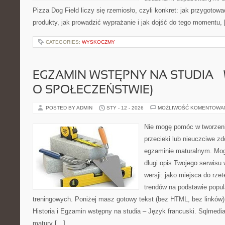
Pizza Dog Field liczy się rzemiosło, czyli konkret: jak przygotowa
produkty, jak prowadzić wyprażanie i jak dojść do tego momentu,
CATEGORIES:
WYSKOCZMY
EGZAMIN WSTĘPNY NA STUDIA –
O SPOŁECZEŃSTWIE)
POSTED BY ADMIN
STY - 12 - 2026
MOŻLIWOŚĆ KOMENTOWA
Nie mogę pomóc w tworzeniu
przecieki lub nieuczciwe z
egzaminie maturalnym. Mog
długi opis Twojego serwisu 
wersji: jako miejsca do rze
trendów na podstawie popu
treningowych. Poniżej masz gotowy tekst (bez HTML, bez linków)
Historia i Egzamin wstępny na studia – Język francuski. Sqlmedi
matury […]