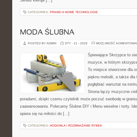
Serwis kieruje […]
CATEGORIES:
PRAWO A NOWE TECHNOLOGIE
MODA ŚLUBNA
POSTED BY ADMIN
STY - 21 - 2026
MOŻLIWOŚĆ KOMENTOWA
Śpiewające Skrzypce to si
muzyce, w którym skrzypce 
To miejsce stworzone dla o
piękno melodii, a także dla
pogłębiać warsztat na ins
Strona łączy muzyczne cie
poradami, dzięki czemu czytelnik może poczuć swobodę w graniu
zaawansowania. Polecamy Ślubne DIY i Menu weselne i torty. Id
opiera się na miłości do […]
CATEGORIES:
HODOWLA I ROZMNAŻANIE RYBEK