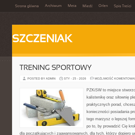
Archiwum
Meta
Orlen
Strona główna
Miedź
Spis Treści
SZCZENIAK
TRENING SPORTOWY
POSTED BY ADMIN
STY - 25 - 2026
MOŻLIWOŚĆ KOMENTOWA
PZKiSW to miejsce stworzo
kalistenikę oraz siłownię p
praktycznych porad, chces
konieczności posiadania pro
tego marzysz o lepszej form
po to, by prowadzić Cię kr
dla początkujących i zaawansowanych, dla tych, którzy dopiero uc