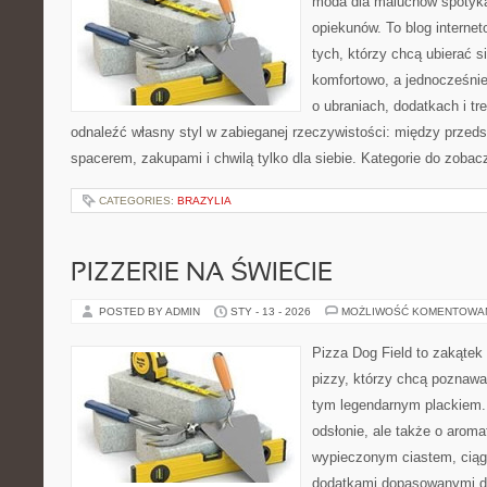
moda dla maluchów spotyka
opiekunów. To blog interne
tych, którzy chcą ubierać s
komfortowo, a jednocześnie 
o ubraniach, dodatkach i tr
odnaleźć własny styl w zabieganej rzeczywistości: między przeds
spacerem, zakupami i chwilą tylko dla siebie. Kategorie do zoba
CATEGORIES:
BRAZYLIA
PIZZERIE NA ŚWIECIE
POSTED BY ADMIN
STY - 13 - 2026
MOŻLIWOŚĆ KOMENTOWA
Pizza Dog Field to zakątek
pizzy, którzy chcą poznawa
tym legendarnym plackiem. 
odsłonie, ale także o aroma
wypieczonym ciastem, ciąg
dodatkami dopasowanymi do