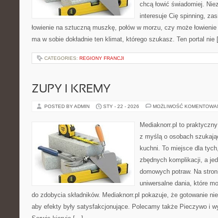
chcą łowić świadomiej. Niez
interesuje Cię spinning, zas
łowienie na sztuczną muszkę, połów w morzu, czy może łowien
ma w sobie dokładnie ten klimat, którego szukasz. Ten portal nie
CATEGORIES:
REGIONY FRANCJI
ZUPY I KREMY
POSTED BY ADMIN
STY - 22 - 2026
MOŻLIWOŚĆ KOMENTOWA
Mediaknorr.pl to praktyczny
z myślą o osobach szukają
kuchni. To miejsce dla tyc
zbędnych komplikacji, a je
domowych potraw. Na stroni
uniwersalne dania, które m
do zdobycia składników. Mediaknorr.pl pokazuje, że gotowanie ni
aby efekty były satysfakcjonujące. Polecamy także Pieczywo i wy