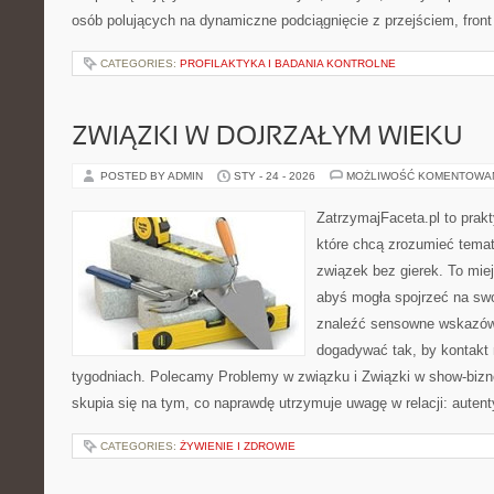
osób polujących na dynamiczne podciągnięcie z przejściem, front 
CATEGORIES:
PROFILAKTYKA I BADANIA KONTROLNE
ZWIĄZKI W DOJRZAŁYM WIEKU
POSTED BY ADMIN
STY - 24 - 2026
MOŻLIWOŚĆ KOMENTOWA
ZatrzymajFaceta.pl to prakt
które chcą zrozumieć tema
związek bez gierek. To mie
abyś mogła spojrzeć na swo
znaleźć sensowne wskazów
dogadywać tak, by kontakt n
tygodniach. Polecamy Problemy w związku i Związki w show-biznesi
skupia się na tym, co naprawdę utrzymuje uwagę w relacji: auten
CATEGORIES:
ŻYWIENIE I ZDROWIE