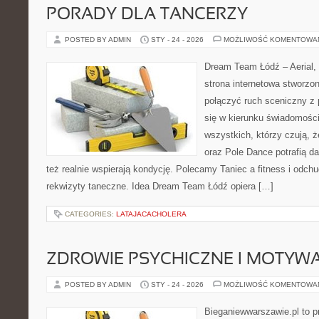
PORADY DLA TANCERZY
POSTED BY ADMIN
STY - 24 - 2026
MOŻLIWOŚĆ KOMENTOWA
Dream Team Łódź – Aerial, 
strona internetowa stworzon
połączyć ruch sceniczny z 
się w kierunku świadomości 
wszystkich, którzy czują, 
oraz Pole Dance potrafią dać
też realnie wspierają kondycję. Polecamy Taniec a fitness i odchud
rekwizyty taneczne. Idea Dream Team Łódź opiera […]
CATEGORIES:
LATAJACACHOLERA
ZDROWIE PSYCHICZNE I MOTYW
POSTED BY ADMIN
STY - 24 - 2026
MOŻLIWOŚĆ KOMENTOWA
Bieganiewwarszawie.pl to p