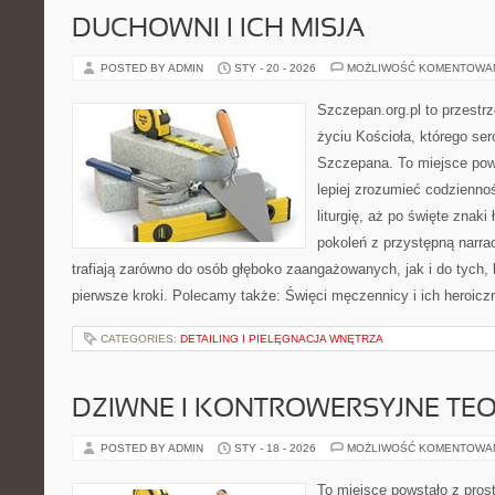
DUCHOWNI I ICH MISJA
POSTED BY ADMIN
STY - 20 - 2026
MOŻLIWOŚĆ KOMENTOWA
Szczepan.org.pl to przestr
życiu Kościoła, którego ser
Szczepana. To miejsce pows
lepiej zrozumieć codziennoś
liturgię, aż po święte znaki
pokoleń z przystępną narrac
trafiają zarówno do osób głęboko zaangażowanych, jak i do tych, 
pierwsze kroki. Polecamy także: Święci męczennicy i ich heroicz
CATEGORIES:
DETAILING I PIELĘGNACJA WNĘTRZA
DZIWNE I KONTROWERSYJNE TE
POSTED BY ADMIN
STY - 18 - 2026
MOŻLIWOŚĆ KOMENTOWA
To miejsce powstało z pros