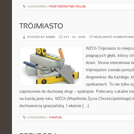
CATEGORIES:
PRZETWÓRSTWO ROLNE
TRÓJMIASTO
POSTED BY ADMIN
STY - 15 - 2026
MOŻLIWOŚĆ KOMENTOWA
WŻCh Trójmiasto to miejsce
pragnących głębi, którzy c
dzień. Strona internetowa t
trójmiejskim została pomyś
drogowskaz dla każdego, kt
spotkaniach. To nie tylko og
zaproszenie do duchowej drogi – spokojnie. Polecamy Lokalne trad
na każdą porę roku. WŻCh (Wspólnota Życia Chrześcijańskiego) k
duchowością ignacjańską. I właśnie […]
CATEGORIES:
THAIFUN